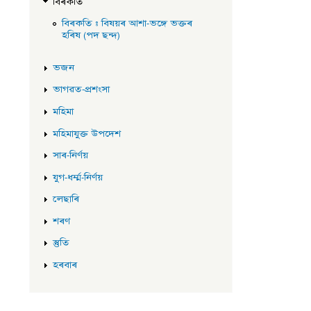
বিৰকতি
বিৰকতি : বিষয়ৰ আশা-ভঙ্গে ভক্তৰ
হৰিষ (পদ ছন্দ)
ভজন
ভাগৱত-প্ৰশংসা
মহিমা
মহিমাযুক্ত উপদেশ
সাৰ-নিৰ্ণয়
যুগ-ধৰ্ম্ম-নিৰ্ণয়
লেছাৰি
শৰণ
স্তুতি
হৰবাৰ