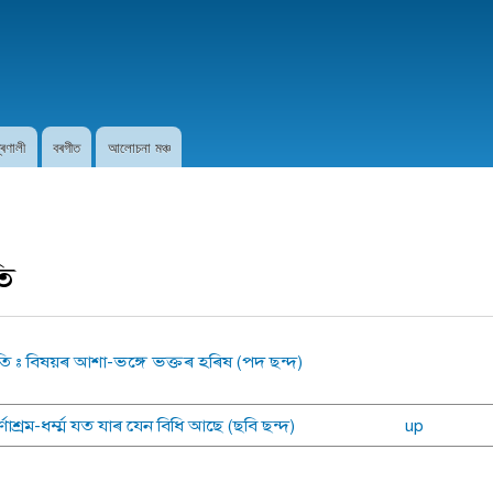
Skip to
main
content
প্ৰণালী
বৰগীত
আলোচনা মঞ্চ
ি
ি : বিষয়ৰ আশা-ভঙ্গে ভক্তৰ হৰিষ (পদ ছন্দ)
 বৰ্ণাশ্ৰম-ধৰ্ম্ম যত যাৰ যেন বিধি আছে (ছবি ছন্দ)
up