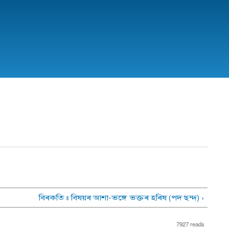
বিৰকতি : বিষয়ৰ আশা-ভঙ্গে ভক্তৰ হৰিষ (পদ ছন্দ) ›
7927 reads