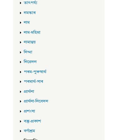
তাৎপৰ্য্য
নমস্কাৰ
নাম
নাম-মহিমা
নামান্বয়
নিন্দা
নিৱেদন
পৰম-পুৰুষাৰ্থ
পৰমাৰ্থ-সাৰ
প্ৰাৰ্থনা
প্ৰাৰ্থনা-নিবেদন
প্ৰশংসা
বস্তু-প্ৰকাশ
বৰ্ণাশ্ৰম