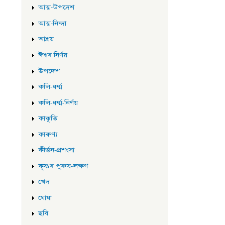
আত্ম-উপদেশ
আত্ম-নিন্দা
আশ্ৰয়
ঈশ্বৰ নিৰ্ণয়
উপদেশ
কলি-ধৰ্ম্ম
কলি-ধৰ্ম্ম-নিৰ্ণয়
কাকূতি
কাৰুণ্য
কীৰ্ত্তন-প্ৰশংসা
কৃষ্ণৰ পুৰুষ-লক্ষণ
খেদ
ঘোষা
ছবি