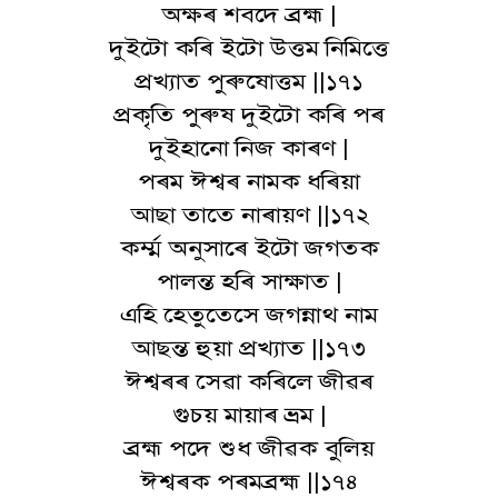
অক্ষৰ শবদে ব্ৰহ্ম |
দুইটো কৰি ইটো উত্তম নিমিত্তে
প্ৰখ্যাত পুৰুষোত্তম ||১৭১
প্ৰকৃতি পুৰুষ দুইটো কৰি পৰ
দুইহানো নিজ কাৰণ |
পৰম ঈশ্বৰ নামক ধৰিয়া
আছা তাতে নাৰায়ণ ||১৭২
কৰ্ম্ম অনুসাৰে ইটো জগতক
পালন্ত হৰি সাক্ষাত |
এহি হেতুতেসে জগন্নাথ নাম
আছন্ত হুয়া প্ৰখ্যাত ||১৭৩
ঈশ্বৰৰ সেৱা কৰিলে জীৱৰ
গুচয় মায়াৰ ভ্ৰম |
ব্ৰহ্ম পদে শুধ জীৱক বুলিয়
ঈশ্বৰক পৰমব্ৰহ্ম ||১৭৪