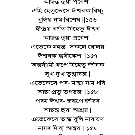
আছন্ত হুয়া প্ৰৱেশ |
এহি হেতুতেসে ঈশ্বৰক বিষ্ণু
বুলিয় নাম বিশেষ ||১৫৬
ইন্দ্ৰিয়-বৰ্গত যিহেতু ঈশ্বৰ
আছন্ত হুয়া প্ৰৱেশ |
এতেকে মহন্ত- সকলে বোলয়
ঈশ্বৰক হৃষীকেশ ||১৫৭
অন্তৰ্য্যামী-ৰূপে যিহেতু জীৱক
সুখ-দুখ ভুঞ্জাৱন্ত |
এতেকেসে পৰ- মাত্মা নাম ধৰি
আছা প্ৰভু ভগৱন্ত ||১৫৮
পৰম ঈশ্বৰ- স্বৰূপে জীৱৰ
আছন্ত হুয়া আশ্ৰয় |
এতেকেসে তাঙ্ক বুলি নাৰায়ণ
নামৰ দিব্য আন্বয় ||১৫৯