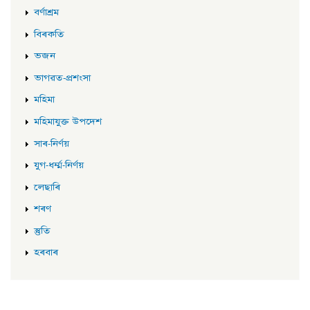
বৰ্ণাশ্ৰম
বিৰকতি
ভজন
ভাগৱত-প্ৰশংসা
মহিমা
মহিমাযুক্ত উপদেশ
সাৰ-নিৰ্ণয়
যুগ-ধৰ্ম্ম-নিৰ্ণয়
লেছাৰি
শৰণ
স্তুতি
হৰবাৰ