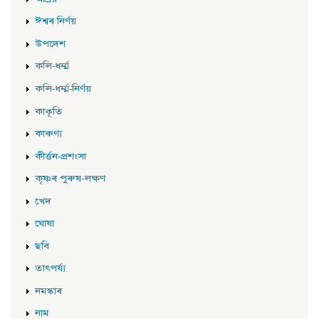
ঈশ্বৰ নিৰ্ণয়
উপদেশ
কলি-ধৰ্ম্ম
কলি-ধৰ্ম্ম-নিৰ্ণয়
কাকূতি
কাৰুণ্য
কীৰ্ত্তন-প্ৰশংসা
কৃষ্ণৰ পুৰুষ-লক্ষণ
খেদ
ঘোষা
ছবি
তাৎপৰ্য্য
নমস্কাৰ
নাম