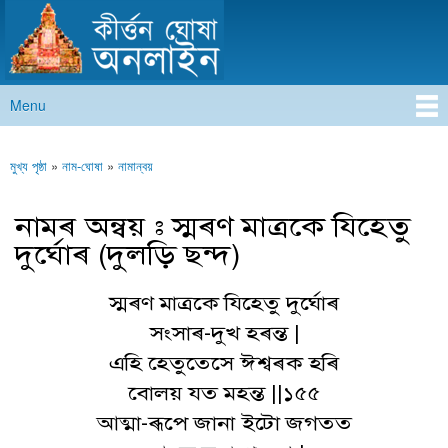
কীৰ্ত্তন ঘোষা অনলাইন
Skip to
main
content
Menu
Main menu
মুখ্য পৃষ্ঠা
»
নাম-ঘোষা
»
নামান্বয়
You are here
নামৰ অন্বয় : স্মৰণ মাত্ৰকে যিহেতু
দুৰ্ঘোৰ (দুলড়ি ছন্দ)
স্মৰণ মাত্ৰকে যিহেতু দুৰ্ঘোৰ
সংসাৰ-দুখ হৰন্ত |
এহি হেতুতেসে ঈশ্বৰক হৰি
বোলয় যত মহন্ত ||১৫৫
আত্মা-ৰূপে জানা ইটো জগতত