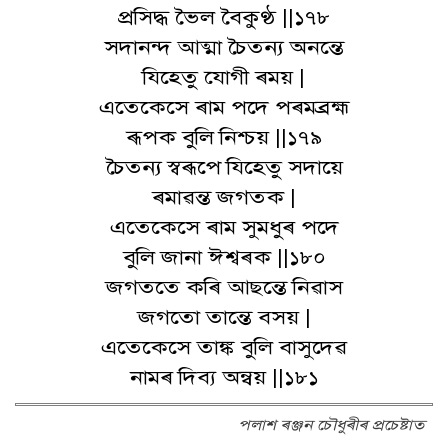
প্ৰসিদ্ধ ভৈল বৈকুণ্ঠ ||১৭৮
সদানন্দ আত্মা চৈতন্য অনন্তে
যিহেতু যোগী ৰময় |
এতেকেসে ৰাম পদে পৰমব্ৰহ্ম
ৰূপক বুলি নিশ্চয় ||১৭৯
চৈতন্য স্বৰূপে যিহেতু সদায়ে
ৰমাৱন্ত জগতক |
এতেকেসে ৰাম সুমধুৰ পদে
বুলি জানা ঈশ্বৰক ||১৮০
জগততে কৰি আছন্তে নিৱাস
জগতো তান্তে বসয় |
এতেকেসে তাঙ্ক বুলি বাসুদেৱ
নামৰ দিব্য অন্বয় ||১৮১
পলাশ ৰঞ্জন চৌধুৰীৰ প্ৰচেষ্টাত