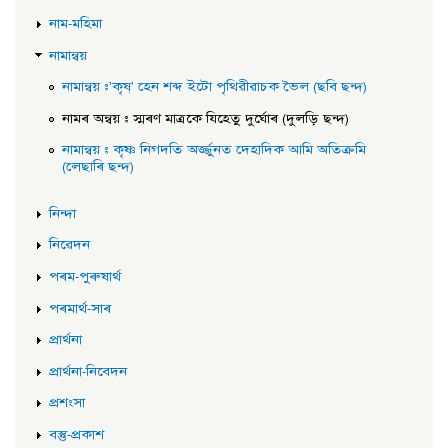
নাম-মহিমা
নামান্বয়
নামান্বয় :'কৃষ্' হেন শব্দ ইটো পৃথিৱীৱাচক ভৈল (ছবি ছন্দ)
নামৰ অন্বয় : স্মৰণ মাত্ৰকে যিহেতু দুৰ্ঘোৰ (দুলড়ি ছন্দ)
নামান্বয় : কৃষ্ণ নিগদতি অৰ্জ্জুনত দেহাদিক আমি অতিক্ৰমি
(লেছাৰি ছন্দ)
নিন্দা
নিৱেদন
পৰম-পুৰুষাৰ্থ
পৰমাৰ্থ-সাৰ
প্ৰাৰ্থনা
প্ৰাৰ্থনা-নিবেদন
প্ৰশংসা
বস্তু-প্ৰকাশ