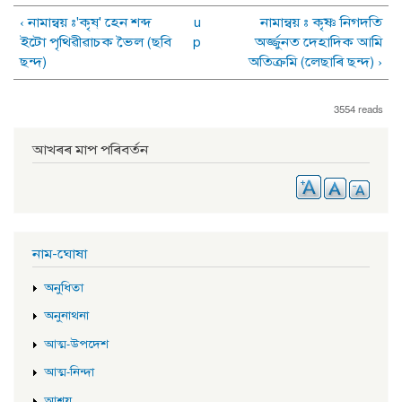
‹ নামান্বয় :'কৃষ্' হেন শব্দ
u
নামান্বয় : কৃষ্ণ নিগদতি
ইটো পৃথিৱীৱাচক ভৈল (ছবি
p
অৰ্জ্জুনত দেহাদিক আমি
ছন্দ)
অতিক্ৰমি (লেছাৰি ছন্দ) ›
3554 reads
আখৰৰ মাপ পৰিবৰ্তন
নাম-ঘোষা
অনুধিতা
অনুনাথনা
আত্ম-উপদেশ
আত্ম-নিন্দা
আশ্ৰয়