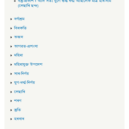
বস্তু-প্ৰকাশ : আদি সত্য যুগে শুদ্ধ ধৰ্ম্ম আছিলেক মাত্ৰ হৰি-নাম
(লেছাৰি ছন্দ)
বৰ্ণাশ্ৰম
বিৰকতি
ভজন
ভাগৱত-প্ৰশংসা
মহিমা
মহিমাযুক্ত উপদেশ
সাৰ-নিৰ্ণয়
যুগ-ধৰ্ম্ম-নিৰ্ণয়
লেছাৰি
শৰণ
স্তুতি
হৰবাৰ