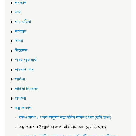
নমস্কাৰ
নাম
নাম-মহিমা
নামান্বয়
নিন্দা
নিৱেদন
পৰম-পুৰুষাৰ্থ
পৰমাৰ্থ-সাৰ
প্ৰাৰ্থনা
প্ৰাৰ্থনা-নিবেদন
প্ৰশংসা
বস্তু-প্ৰকাশ
বস্তু-প্ৰকাশ : পৰম অমূল্য ৰত্ন হৰিৰ নামৰ পেৰা (ছবি ছন্দ)
বস্তু-প্ৰকাশ : বৈকুণ্ঠ প্ৰকাশে হৰি-নাম-ৰসে (দুলড়ি ছন্দ)