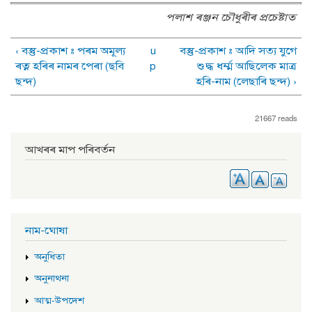
পলাশ ৰঞ্জন চৌধুৰীৰ প্ৰচেষ্টাত
‹ বস্তু-প্ৰকাশ : পৰম অমূল্য
u
বস্তু-প্ৰকাশ : আদি সত্য যুগে
ৰত্ন হৰিৰ নামৰ পেৰা (ছবি
p
শুদ্ধ ধৰ্ম্ম আছিলেক মাত্ৰ
ছন্দ)
হৰি-নাম (লেছাৰি ছন্দ) ›
21667 reads
আখৰৰ মাপ পৰিবৰ্তন
নাম-ঘোষা
অনুধিতা
অনুনাথনা
আত্ম-উপদেশ