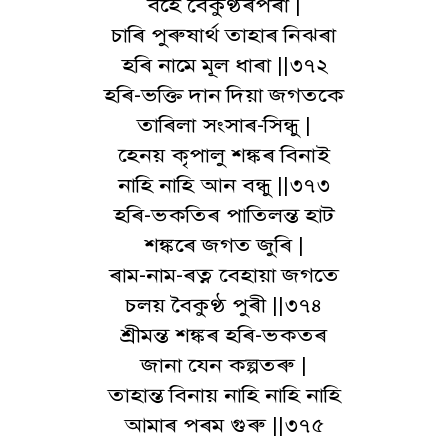
বহে বৈকুণ্ঠৰপৰা |
চাৰি পুৰুষাৰ্থ তাহাৰ নিঝৰা
হৰি নামে মূল ধাৰা ||৩৭২
হৰি-ভক্তি দান দিয়া জগতকে
তাৰিলা সংসাৰ-সিন্ধু |
হেনয় কৃপালু শঙ্কৰ বিনাই
নাহি নাহি আন বন্ধু ||৩৭৩
হৰি-ভকতিৰ পাতিলন্ত হাট
শঙ্কৰে জগত জুৰি |
ৰাম-নাম-ৰত্ন বেহায়া জগতে
চলয় বৈকুণ্ঠ পুৰী ||৩৭৪
শ্ৰীমন্ত শঙ্কৰ হৰি-ভকতৰ
জানা যেন কল্পতৰু |
তাহান্ত বিনায় নাহি নাহি নাহি
আমাৰ পৰম গুৰু ||৩৭৫