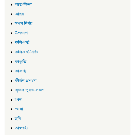
আত্ম-নিন্দা
আশ্ৰয়
ঈশ্বৰ নিৰ্ণয়
উপদেশ
কলি-ধৰ্ম্ম
কলি-ধৰ্ম্ম-নিৰ্ণয়
কাকূতি
কাৰুণ্য
কীৰ্ত্তন-প্ৰশংসা
কৃষ্ণৰ পুৰুষ-লক্ষণ
খেদ
ঘোষা
ছবি
তাৎপৰ্য্য