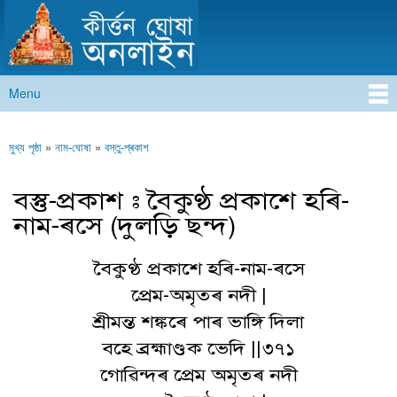
কীৰ্ত্তন ঘোষা অনলাইন
Skip to
main
content
Menu
Main menu
মুখ্য পৃষ্ঠা
»
নাম-ঘোষা
»
বস্তু-প্ৰকাশ
You are here
বস্তু-প্ৰকাশ : বৈকুণ্ঠ প্ৰকাশে হৰি-
নাম-ৰসে (দুলড়ি ছন্দ)
বৈকুণ্ঠ প্ৰকাশে হৰি-নাম-ৰসে
প্ৰেম-অমৃতৰ নদী |
শ্ৰীমন্ত শঙ্কৰে পাৰ ভাঙ্গি দিলা
বহে ব্ৰহ্মাণ্ডক ভেদি ||৩৭১
গোৱিন্দৰ প্ৰেম অমৃতৰ নদী