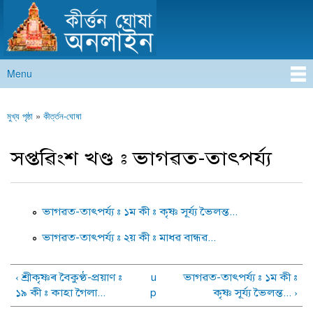
কীৰ্ত্তন ঘোষা অনলাইন
Skip to
main
content
Menu
Main menu
মুখ্য পৃষ্ঠা
»
কীৰ্ত্তন-ঘোষা
You are here
সপ্তৱিংশ খণ্ড : ভাগৱত-তাৎপৰ্য্য
ভাগৱত-তাৎপৰ্য্য : ১ম কী : কৃষ্ণ সূৰ্য্য ভৈলন্ত...
ভাগৱত-তাৎপৰ্য্য : ২য় কী : মাধৱ বান্ধৱ...
‹ শ্ৰীকৃষ্ণৰ বৈকুণ্ঠ-প্ৰয়াণ :
u
ভাগৱত-তাৎপৰ্য্য : ১ম কী :
১৯ কী : কাহা গৈলা...
p
কৃষ্ণ সূৰ্য্য ভৈলন্ত... ›