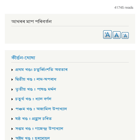
41745 reads
আখৰৰ মাপ পৰিবৰ্তন
কীৰ্ত্তন-ঘোষা
প্ৰথম খণ্ড: চতুৰ্ব্বিংশতি অৱতাৰ
দ্বিতীয় খণ্ড : নাম-অপৰাধ
তৃতীয় খণ্ড : পাষণ্ড মৰ্দ্দন
চতুৰ্থ খণ্ড : ধ্যান বৰ্ণন
পঞ্চম খণ্ড : অজামিল উপাখ্যান
ষষ্ঠ খণ্ড : প্ৰহ্লাদ চৰিত
সপ্তম খণ্ড : গজেন্দ্ৰ উপাখ্যান
অষ্টম খণ্ড : হৰমোহন