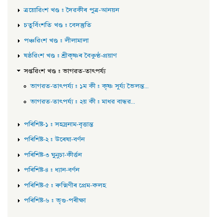
ত্ৰয়োৱিংশ খণ্ড : দৈৱকীৰ পুত্ৰ-আনয়ন
চতুৰ্বিংশতি খণ্ড : বেদস্তুতি
পঞ্চৱিংশ খণ্ড : লীলামালা
ষষ্ঠৱিংশ খণ্ড : শ্ৰীকৃষ্ণৰ বৈকুণ্ঠ-প্ৰয়াণ
সপ্তৱিংশ খণ্ড : ভাগৱত-তাৎপৰ্য্য
ভাগৱত-তাৎপৰ্য্য : ১ম কী : কৃষ্ণ সূৰ্য্য ভৈলন্ত...
ভাগৱত-তাৎপৰ্য্য : ২য় কী : মাধৱ বান্ধৱ...
পৰিশিষ্ট-১ : সহস্ৰনাম-বৃত্তান্ত
পৰিশিষ্ট-২ : উৰেষা-বৰ্ণন
পৰিশিষ্ট-৩ ঘুনুচা-কীৰ্ত্তন
পৰিশিষ্ট-৪ : ধ্যান-বৰ্ণন
পৰিশিষ্ট-৫ : ৰুক্মিণীৰ প্ৰেম-কলহ
পৰিশিষ্ট-৬ : ভৃগু-পৰীক্ষা