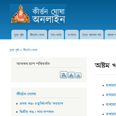
কীৰ্ত্তন ঘোষা অনলাইন
মুখ্য পৃষ্ঠা
কীৰ্ত্তন-ঘোষা
নাম-ঘোষা
গুণমালা
চৈধ্য প্ৰসঙ্গৰ পাঠ
প্ৰসঙ্গ 
Main menu
মুখ্য পৃষ্ঠা
»
কীৰ্ত্তন-ঘোষা
You are here
অষ্টম 
আখৰৰ মাপ পৰিবৰ্তন
হৰমোহ
কীৰ্ত্তন-ঘোষা
হৰমোহন
প্ৰথম খণ্ড: চতুৰ্ব্বিংশতি অৱতাৰ
হৰমোহ
দ্বিতীয় খণ্ড : নাম-অপৰাধ
হৰমোহ