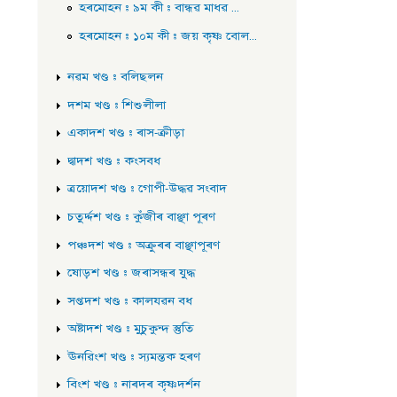
হৰমোহন : ৯ম কী : বান্ধৱ মাধৱ ...
হৰমোহন : ১০ম কী : জয় কৃষ্ণ বোল...
নৱম খণ্ড : বলিছলন
দশম খণ্ড : শিশুলীলা
একাদশ খণ্ড : ৰাস-ক্রীড়া
দ্বাদশ খণ্ড : কংসবধ
ত্ৰয়োদশ খণ্ড : গোপী-উদ্ধৱ সংবাদ
চতুৰ্দ্দশ খণ্ড : কুঁজীৰ বাঞ্ছা পূৰণ
পঞ্চদশ খণ্ড : অক্ৰুৰৰ বাঞ্ছাপূৰণ
ষোড়শ খণ্ড : জৰাসন্ধৰ যুদ্ধ
সপ্তদশ খণ্ড : কালযৱন বধ
অষ্টাদশ খণ্ড : মুচুকুন্দ স্তুতি
ঊনৱিংশ খণ্ড : স্যমন্তক হৰণ
বিংশ খণ্ড : নাৰদৰ কৃষ্ণদৰ্শন