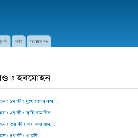
Skip to
main
content
প্ৰণালী
বৰগীত
আলোচনা মঞ্চ
খণ্ড : হৰমোহন
ন : ১ম কী : মুখে বোলা ৰাম....
 : ২য় কী : ত্ৰাহি ৰাম নিৰ....
ন : ৩য় কী : জয় জয় ৰাম....
ন : ৪থ কী : এ হৰি...