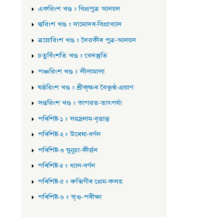
একৱিংশ খণ্ড : বিপ্ৰপুত্ৰ আনয়ন
দ্বাৱিংশ খণ্ড : দামোদৰ-বিপ্ৰাখ্যান
ত্ৰয়োৱিংশ খণ্ড : দৈৱকীৰ পুত্ৰ-আনয়ন
চতুৰ্বিংশতি খণ্ড : বেদস্তুতি
পঞ্চৱিংশ খণ্ড : লীলামালা
ষষ্ঠৱিংশ খণ্ড : শ্ৰীকৃষ্ণৰ বৈকুণ্ঠ-প্ৰয়াণ
সপ্তৱিংশ খণ্ড : ভাগৱত-তাৎপৰ্য্য
পৰিশিষ্ট-১ : সহস্ৰনাম-বৃত্তান্ত
পৰিশিষ্ট-২ : উৰেষা-বৰ্ণন
পৰিশিষ্ট-৩ ঘুনুচা-কীৰ্ত্তন
পৰিশিষ্ট-৪ : ধ্যান-বৰ্ণন
পৰিশিষ্ট-৫ : ৰুক্মিণীৰ প্ৰেম-কলহ
পৰিশিষ্ট-৬ : ভৃগু-পৰীক্ষা