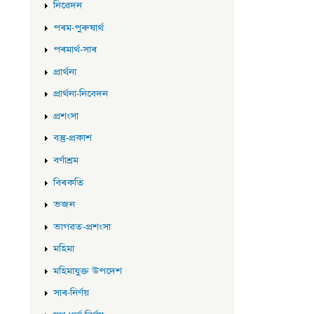
নিৱেদন
পৰম-পুৰুষাৰ্থ
পৰমাৰ্থ-সাৰ
প্ৰাৰ্থনা
প্ৰাৰ্থনা-নিবেদন
প্ৰশংসা
বস্তু-প্ৰকাশ
বৰ্ণাশ্ৰম
বিৰকতি
ভজন
ভাগৱত-প্ৰশংসা
মহিমা
মহিমাযুক্ত উপদেশ
সাৰ-নিৰ্ণয়