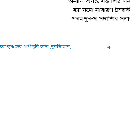
অনাদি অনন্ত সন্ত শিৱ স
হয় নমো নাৰায়ণ দৈৱকী
পৰমপুৰুষ সদাশিৱ সনা
নমো কৃষ্ণদেৱ পাপী বুলি কেৱ (দুলড়ি ছন্দ)
up