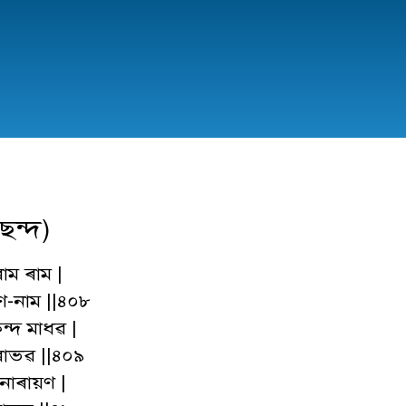
ছন্দ)
াম ৰাম |
গুণ-নাম ||৪০৮
ন্দ মাধৱ |
াভৱ ||৪০৯
াৰায়ণ |