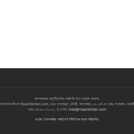
আপোনাসৱৰ বহুমুলীয়া দিহা-পৰামৰ্শৰ বাবে ধন্যবাদ জনালো.
যোগাযোগৰ ঠিকনা: Naamkirtan.com, c/o: পলাশৰঞ্জণ চৌধৰী, পদ্মণাৰায়ন, ২৩, এম এন ৰোড, পানবজাৰ, গুৱাহা
ফোন: ৯৪৩৫০-৪২২০২. ই-মেইল:
mail@naamkirtan.com
ৰংজেং টেকনলজিছ প্ৰাইভেট লিমিটেডৰ দ্বাৰা পৰিচালিত