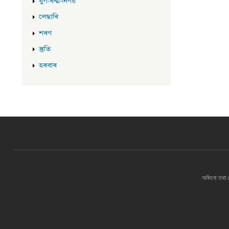
যুগ-ধৰ্ম্ম-নিৰ্ণয়
লেছাৰি
শৰণ
স্তুতি
হৰবাৰ
অৰিহনা তথা 