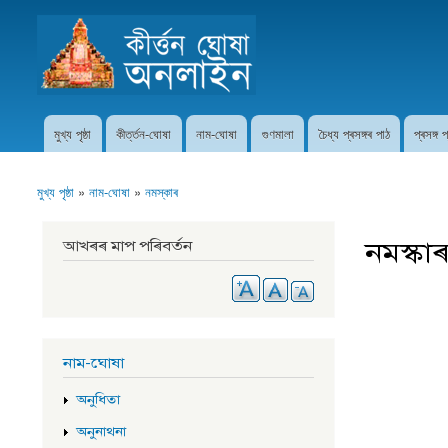
কীৰ্ত্তন ঘোষা অনলাইন
মুখ্য পৃষ্ঠা
কীৰ্ত্তন-ঘোষা
নাম-ঘোষা
গুণমালা
চৈধ্য প্ৰসঙ্গৰ পাঠ
প্ৰসঙ্গ 
Main menu
মুখ্য পৃষ্ঠা
»
নাম-ঘোষা
»
নমস্কাৰ
You are here
নমস্কা
আখৰৰ মাপ পৰিবৰ্তন
নাম-ঘোষা
অনুধিতা
অনুনাথনা