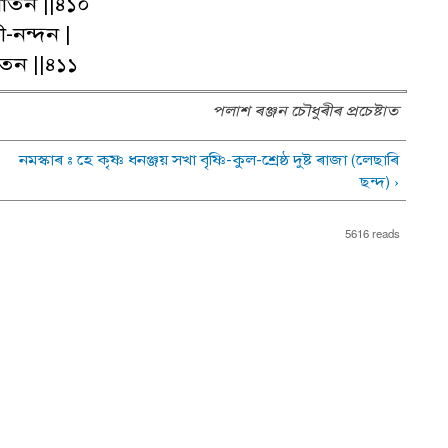
নাতন ||৪১০
-নন্দন |
তন ||৪১১
পলাশ ৰঞ্জন চৌধুৰীৰ প্ৰচেষ্টাত
নমস্কাৰ : হে কৃষ্ণ ধনঞ্জয় সখা বৃষ্ণি-কুল-শ্ৰেষ্ঠ দুষ্ট ৰাজা (লেছাৰি
ছন্দ) ›
5616 reads