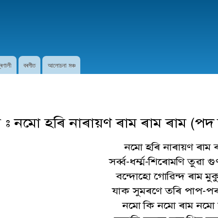
Skip to
main
content
প্ৰণালী
বৰগীত
আলোচনা মঞ্চ
ৰ : নমো হৰি নাৰায়ণ ৰাম ৰাম ৰাম (পদ 
নমো হৰি নাৰায়ণ ৰাম ৰ
সৰ্ব্ব-ধৰ্ম্ম-শিৰোমণি তুৱা 
বন্দোহো গোৱিন্দ ৰাম মুকু
যাক সুমৰণে তৰি পাপ-পৰ
নমো কি নমো ৰাম নমো ন