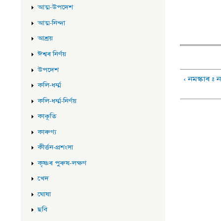
আত্ম-উপদেশ
আত্ম-নিন্দা
আশ্ৰয়
ঈশ্বৰ নিৰ্ণয়
উপদেশ
‹ নমস্কাৰ : 
কলি-ধৰ্ম্ম
কলি-ধৰ্ম্ম-নিৰ্ণয়
কাকূতি
কাৰুণ্য
কীৰ্ত্তন-প্ৰশংসা
কৃষ্ণৰ পুৰুষ-লক্ষণ
খেদ
ঘোষা
ছবি