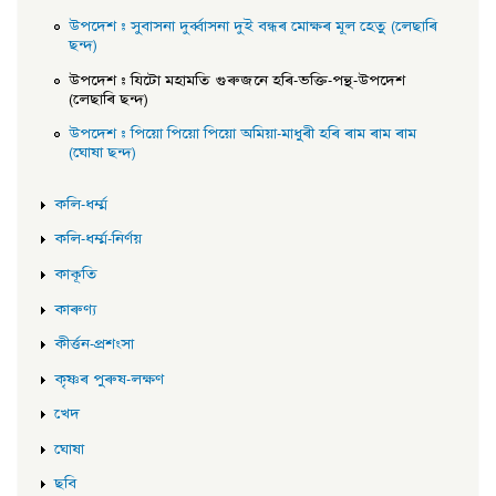
উপদেশ : সুবাসনা দুৰ্ব্বাসনা দুই বন্ধৰ মোক্ষৰ মূল হেতু (লেছাৰি
ছন্দ)
উপদেশ : যিটো মহামতি গুৰুজনে হৰি-ভক্তি-পন্থ-উপদেশ
(লেছাৰি ছন্দ)
উপদেশ : পিয়ো পিয়ো পিয়ো অমিয়া-মাধুৰী হৰি ৰাম ৰাম ৰাম
(ঘোষা ছন্দ)
কলি-ধৰ্ম্ম
কলি-ধৰ্ম্ম-নিৰ্ণয়
কাকূতি
কাৰুণ্য
কীৰ্ত্তন-প্ৰশংসা
কৃষ্ণৰ পুৰুষ-লক্ষণ
খেদ
ঘোষা
ছবি