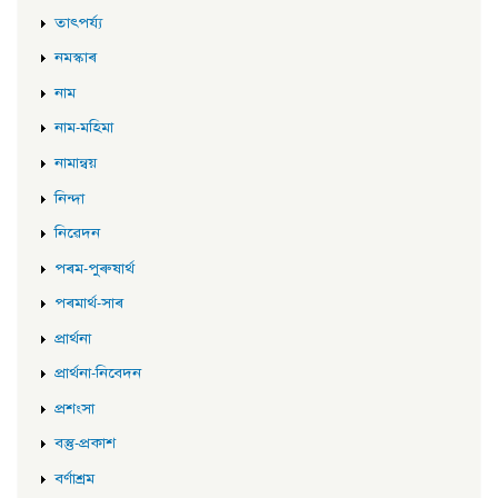
তাৎপৰ্য্য
নমস্কাৰ
নাম
নাম-মহিমা
নামান্বয়
নিন্দা
নিৱেদন
পৰম-পুৰুষাৰ্থ
পৰমাৰ্থ-সাৰ
প্ৰাৰ্থনা
প্ৰাৰ্থনা-নিবেদন
প্ৰশংসা
বস্তু-প্ৰকাশ
বৰ্ণাশ্ৰম