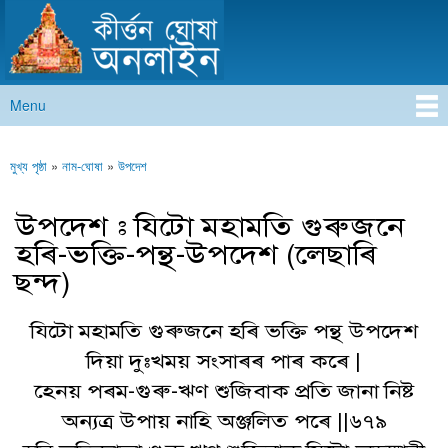
কীৰ্ত্তন ঘোষা অনলাইন
Skip to
main
content
Menu
Main menu
মুখ্য পৃষ্ঠা
»
নাম-ঘোষা
»
উপদেশ
You are here
উপদেশ : যিটো মহামতি গুৰুজনে
হৰি-ভক্তি-পন্থ-উপদেশ (লেছাৰি
ছন্দ)
যিটো মহামতি গুৰুজনে হৰি ভক্তি পন্থ উপদেশ
দিয়া দুঃখময় সংসাৰৰ পাৰ কৰে |
হেনয় পৰম-গুৰু-ঋণ শুজিবাক প্ৰতি জানা নিষ্ট
অন্যত্ৰ উপায় নাহি অঞ্জলিত পৰে ||৬৭৯