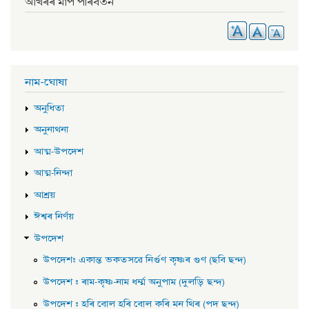
আখৰৰ মাপ পৰিবৰ্তন
নাম-ঘোষা
অনুধিতা
অনুনাথনা
আত্ম-উপদেশ
আত্ম-নিন্দা
আশ্ৰয়
ঈশ্বৰ নিৰ্ণয়
উপদেশ
উপদেশ: একান্ত ভকতসৱে নিৰ্গুণ কৃষ্ণৰ গুণ (ছবি ছন্দ)
উপদেশ : ৰাম-কৃষ্ণ-নাম ধৰ্ম্ম অনুপাম (দুলড়ি ছন্দ)
উপদেশ : হৰি বোল হৰি বোল কৰি মন থিৰ (পদ ছন্দ)