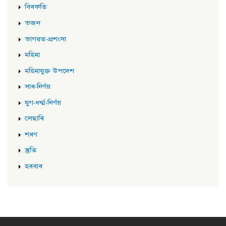
বিৰকতি
ভজন
ভাগৱত-প্ৰশংসা
মহিমা
মহিমাযুক্ত উপদেশ
সাৰ-নিৰ্ণয়
যুগ-ধৰ্ম্ম-নিৰ্ণয়
লেছাৰি
শৰণ
স্তুতি
হৰবাৰ