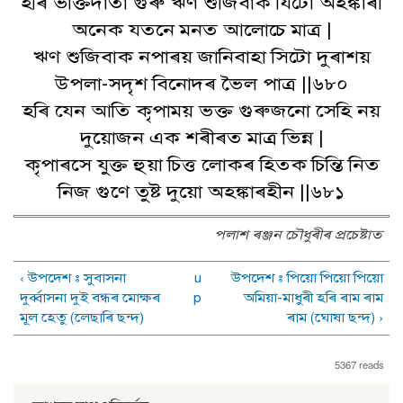
হৰি ভক্তিদাতা গুৰু ঋণ শুজিবাক যিটো অহঙ্কাৰী
অনেক যতনে মনত আলোচে মাত্ৰ |
ঋণ শুজিবাক নপাৰয় জানিবাহা সিটো দুৰাশয়
উপলা-সদৃশ বিনোদৰ ভৈল পাত্ৰ ||৬৮০
হৰি যেন আতি কৃপাময় ভক্ত গুৰুজনো সেহি নয়
দুয়োজন এক শৰীৰত মাত্ৰ ভিন্ন |
কৃপাৰসে যুক্ত হুয়া চিত্ত লোকৰ হিতক চিন্তি নিত
নিজ গুণে তুষ্ট দুয়ো অহঙ্কাৰহীন ||৬৮১
পলাশ ৰঞ্জন চৌধুৰীৰ প্ৰচেষ্টাত
‹ উপদেশ : সুবাসনা
u
উপদেশ : পিয়ো পিয়ো পিয়ো
দুৰ্ব্বাসনা দুই বন্ধৰ মোক্ষৰ
p
অমিয়া-মাধুৰী হৰি ৰাম ৰাম
মূল হেতু (লেছাৰি ছন্দ)
ৰাম (ঘোষা ছন্দ) ›
5367 reads