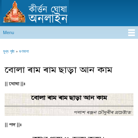
কীৰ্ত্তন ঘোষা অনলাইন
Skip to
main
content
Menu
Main menu
মুখ্য পৃষ্ঠা
»
গুণমালা
You are here
বোলা ৰাম ৰাম ছাড়া আন কাম
|| ঘোষা ||:
বোলা ৰাম ৰাম ছাড়া আন কাম
পলাশ ৰঞ্জন চৌধুৰীৰ প্ৰচেষ্টাত
|| পদ ||: