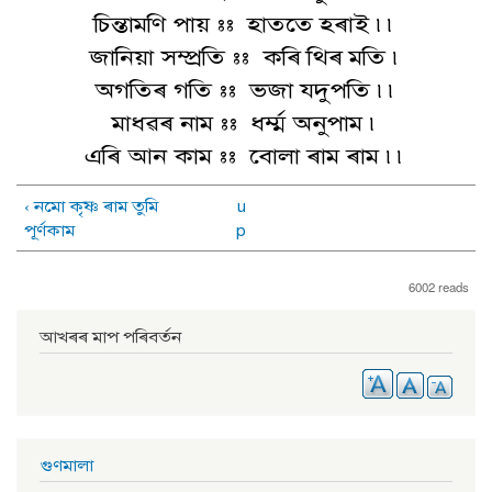
চিন্তামণি পায় :: হাততে হৰাই ৷৷
জানিয়া সম্প্ৰতি :: কৰি থিৰ মতি ৷
অগতিৰ গতি :: ভজা যদুপতি ৷৷
মাধৱৰ নাম :: ধৰ্ম্ম অনুপাম ৷
এৰি আন কাম :: বোলা ৰাম ৰাম ৷৷
‹ নমো কৃষ্ণ ৰাম তুমি
u
পূৰ্ণকাম
p
6002 reads
আখৰৰ মাপ পৰিবৰ্তন
গুণমালা