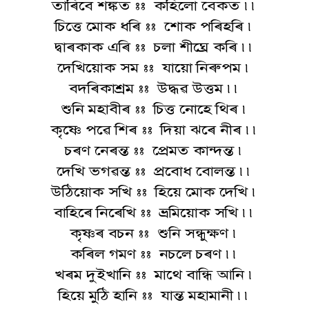
তাৰিবে শঙ্কত :: কহিলো বেকত ৷৷
চিত্তে মোক ধৰি :: শোক পৰিহৰি ৷
দ্বাৰকাক এৰি :: চলা শীঘ্ৰে কৰি ৷৷
দেখিয়োক সম :: যায়ো নিৰুপম ৷
বদৰিকাশ্ৰম :: উদ্ধৱ উত্তম ৷৷
শুনি মহাবীৰ :: চিত্ত নোহে থিৰ ৷
কৃষ্ণে পৱে শিৰ :: দিয়া ঝৰে নীৰ ৷৷
চৰণ নেৰন্ত :: প্ৰেমত কান্দন্ত ৷
দেখি ভগৱন্ত :: প্ৰবোধ বোলন্ত ৷৷
উঠিয়োক সখি :: হিয়ে মোক দেখি ৷
বাহিৰে নিৰেখি :: ভ্ৰমিয়োক সখি ৷৷
কৃষ্ণৰ বচন :: শুনি সন্ধুক্ষণ ৷
কৰিল গমণ :: নচলে চৰণ ৷৷
খৰম দুইখানি :: মাথে বান্ধি আনি ৷
হিয়ে মুঠি হানি :: যান্ত মহামানী ৷৷