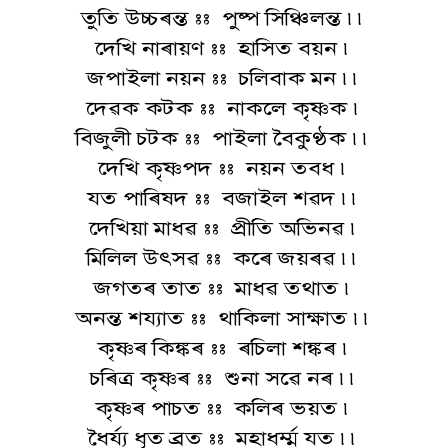
তুতি উচ্চৰন্ত :: পুষ্প সিঞ্চিলন্ত ৷৷
দেখি নাৰায়ণ :: হাসিত বয়ন ৷
জপাইলা নয়ন :: চলিবাক মন ৷৷
দেৱক কটক :: নাকলে কৃষ্ণক ৷
বিজুলী চটক :: পাইলা বৈকুণ্ঠক ৷৷
দেখি কৃষ্ণপদ :: নয়ন তবধ ৷
যত পাৰিষদ :: বজাইল শৱদ ৷৷
দেখিয়া মাধৱ :: প্ৰীতি অভিনৱ ৷
মিলিল উত্‍সৱ :: কৰে জয়ৰৱ ৷৷
জগতৰ তাত :: মাধৱ তথাত ৷
অনন্ত শয্যাত :: থাকিলা সাক্ষাত ৷৷
কৃষ্ণৰ কিঙ্কৰ :: ৰচিলা শঙ্কৰ ৷
চৰিত্ৰ কৃষ্ণৰ :: শুনা সৱে নৰ ৷৷
কৃষ্ণৰ পাচত :: কলিৰ ভয়ত ৷
ধৈৰ্য্য ধৃত ব্ৰত :: মহাধৰ্ম্ম যত ৷৷