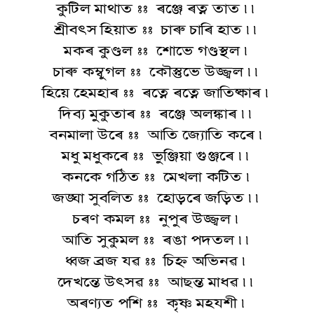
কুটিল মাথাত :: ৰঞ্জে ৰত্ন তাত ৷৷
শ্ৰীবত্‍স হিয়াত :: চাৰু চাৰি হাত ৷৷
মকৰ কুণ্ডল :: শোভে গণ্ডস্থল ৷
চাৰু কম্বুগল :: কৌস্তুভে উজ্জ্বল ৷৷
হিয়ে হেমহাৰ :: ৰত্নে ৰত্নে জাতিষ্কাৰ ৷
দিব্য মুকুতাৰ :: ৰঞ্জে অলঙ্কাৰ ৷৷
বনমালা উৰে :: আতি জ্যোতি কৰে ৷
মধু মধুকৰে :: ভুঞ্জিয়া গুঞ্জৰে ৷৷
কনকে গঠিত :: মেখলা কটিত ৷
জঙ্ঘা সুবলিত :: হোড়ৰে জড়িত ৷৷
চৰণ কমল :: নুপুৰ উজ্জ্বল ৷
আতি সুকুমল :: ৰঙা পদতল ৷৷
ধ্বজ ব্ৰজ যৱ :: চিহ্ন অভিনৱ ৷
দেখন্তে উত্‍সৱ :: আছন্ত মাধৱ ৷৷
অৰণ্যত পশি :: কৃষ্ণ মহযশী ৷