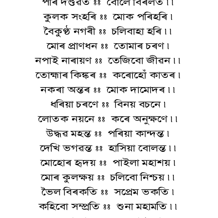
পৰি দণ্ডৱত :: বোলে বিৰলত ৷৷
কুলক সংহৰি :: মোক পৰিহৰি ৷
বৈকুণ্ঠ নগৰী :: চলিবাহা হৰি ৷৷
মোৰ প্ৰাণধন :: তোমাৰ চৰণ ৷
নপাই নাৰায়ণ :: তেজিবো জীৱন ৷৷
তোহ্মাৰ কিঙ্কৰ :: কৰোহোঁ কাতৰ ৷
নকৰা অন্তৰ :: মোক দামোদৰ ৷৷
ধৰিয়া চৰণে :: বিনয় বচনে ৷
লোতক নয়নে :: কৰে অনুক্ষণে ৷৷
উদ্ধৱ মহন্ত :: পৰিয়া কান্দন্ত ৷
দেখি ভগৱন্ত :: হাসিয়া বোলন্ত ৷৷
মোহোৰ হৃদয় :: পাইলা মহাশয় ৷
মোৰ কুলক্ষয় :: চলিবো নিশ্চয় ৷৷
ভৈল বিৰকতি :: সপ্ৰেম ভকতি ৷
কহিবো সম্প্ৰতি :: শুনা মহামতি ৷৷