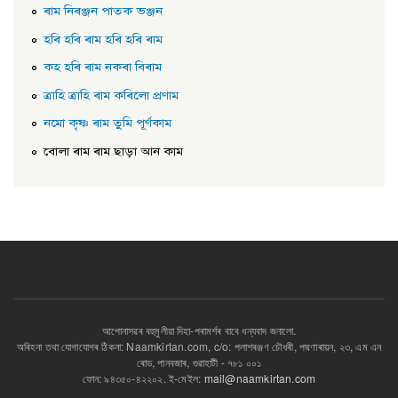
ৰাম নিৰঞ্জন পাতক ভঞ্জন
হৰি হৰি ৰাম হৰি হৰি ৰাম
কহ হৰি ৰাম নকৰা বিৰাম
ত্ৰাহি ত্ৰাহি ৰাম কৰিলো প্ৰণাম
নমো কৃষ্ণ ৰাম তুমি পূৰ্ণকাম
বোলা ৰাম ৰাম ছাড়া আন কাম
আপোনাসৱৰ বহুমুলীয়া দিহা-পৰামৰ্শৰ বাবে ধন্যবাদ জনালো.
অৰিহনা তথা যোগাযোগৰ ঠিকনা: Naamkirtan.com, c/o: পলাশৰঞ্জণ চৌধৰী, পদ্মণাৰায়ন, ২৩, এম এন
ৰোড, পানবজাৰ, গুৱাহাটী - ৭৮১ ০০১
ফোন: ৯৪৩৫০-৪২২০২. ই-মেইল:
mail@naamkirtan.com