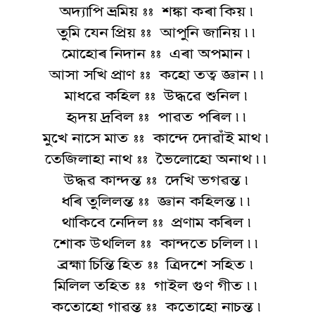
অদ্যাপি ভ্ৰমিয় :: শঙ্কা কৰা কিয় ৷
তুমি যেন প্ৰিয় :: আপুনি জানিয় ৷৷
মোহোৰ নিদান :: এৰা অপমান ৷
আসা সখি প্ৰাণ :: কহো তত্ব জ্ঞান ৷৷
মাধৱে কহিল :: উদ্ধৱে শুনিল ৷
হৃদয় দ্ৰবিল :: পাৱত পৰিল ৷৷
মুখে নাসে মাত :: কান্দে দোৱাঁই মাথ ৷
তেজিলাহা নাথ :: ভৈলোহো অনাথ ৷৷
উদ্ধৱ কান্দন্ত :: দেখি ভগৱন্ত ৷
ধৰি তুলিলন্ত :: জ্ঞান কহিলন্ত ৷৷
থাকিবে নেদিল :: প্ৰণাম কৰিল ৷
শোক উথলিল :: কান্দতে চলিল ৷৷
ব্ৰহ্মা চিন্তি হিত :: ত্ৰিদশে সহিত ৷
মিলিল তহিত :: গাইল গুণ গীত ৷৷
কতোহো গাৱন্ত :: কতোহো নাচন্ত ৷