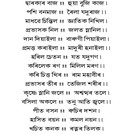
দ্বাৰকাৰ বাজ :: হুয়া বুজি কাজ ৷
পশি বনমাজ :: ৰৈলা যদুৰাজ ৷৷
মাধৱে চিন্তিল :: জ্ঞাতিক নিখিল ৷
প্ৰভাসক নিল :: জলত স্নানিল ৷৷
দান দিয়াইলা :: বাৰুণী পিয়াইলা ৷
প্ৰমত্ত কৰাইলা :: মাদুৰী হনাইলা ৷৷
হৰিল চেতন :: যত যদুগণ ৷
কৰিলেক ৰণ :: মিলিল মৰণ ৷৷
কৰি চিত্ত থিৰ :: ৰাম মহাবীৰ ৷
প্ৰভাসৰ তীৰ :: তেজিল শৰীৰ ৷৷
কৃষ্ণে স্নানি জলে :: অশ্বত্থৰ তলে ৷
বসিলা অকলে :: তনু আতি জ্বলে ৷৷
পীত বসন :: ৰুচিৰ দশন ৷
হাসিত বয়ন :: কমল নয়ন ৷৷
খচিত কনক :: ৰত্নৰ তিলক ৷