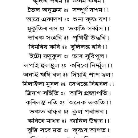
কৃষ্ণৰ পৰম :: জনম কৰম ৷
ভৈল অনুক্ৰম :: সম্পূৰ্ণ দশম ৷৷
আৱে একাদশ :: শুনা কৃষ্ণ যশ ৷
মুকুতিৰ ৰস :: ভকতি সৰ্ব্বস ৷৷
ভাৰক সংহৰি :: পৃথিৱী উদ্ধৰি ৷
বিমৰিষ কৰি :: বুলিলন্ত হৰি ৷৷
ইটো যদুকুল :: ভাৰ সুবিপুল ৷
লগাই হুলস্থুল :: কৰিবো নিৰ্ম্মূল ৷৷
অনাই ঋষি বল :: দিয়াই শাপ ছল ৷
মিলাইলা মুষল :: দেখন্তে বিহবল ৷৷
ত্ৰিদশ সহিতি :: আসি প্ৰজাপতি ৷
কৰিলন্ত নতি :: অনেক ভকতি ৷৷
ভকত বান্ধৱ :: কুল পৰাভৱ ৷
কৰিবে মাধৱ :: জানিল উদ্ধৱ ৷৷
বুজি সবে মত :: কৃষ্ণৰ আগত ৷