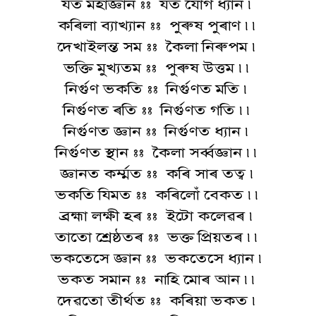
যত মহাজ্ঞান :: যত যোগ ধ্যান ৷
কৰিলা ব্যাখ্যান :: পুৰুষ পুৰাণ ৷৷
দেখাইলন্ত সম :: কৈলা নিৰুপম ৷
ভক্তি মুখ্যতম :: পুৰুষ উত্তম ৷৷
নিৰ্গুণ ভকতি :: নিৰ্গুণত মতি ৷
নিৰ্গুণত ৰতি :: নিৰ্গুণত গতি ৷৷
নিৰ্গুণত জ্ঞান :: নিৰ্গুণত ধ্যান ৷
নিৰ্গুণত স্থান :: কৈলা সৰ্ব্বজ্ঞান ৷৷
জ্ঞানত কৰ্ম্মত :: কৰি সাৰ তত্ব ৷
ভকতি যিমত :: কৰিলোঁ বেকত ৷৷
ব্ৰহ্মা লক্ষী হৰ :: ইটো কলেৱৰ ৷
তাতো শ্ৰেষ্ঠতৰ :: ভক্ত প্ৰিয়তৰ ৷৷
ভকতেসে জ্ঞান :: ভকতেসে ধ্যান ৷
ভকত সমান :: নাহি মোৰ আন ৷৷
দেৱতো তীৰ্থত :: কৰিয়া ভকত ৷