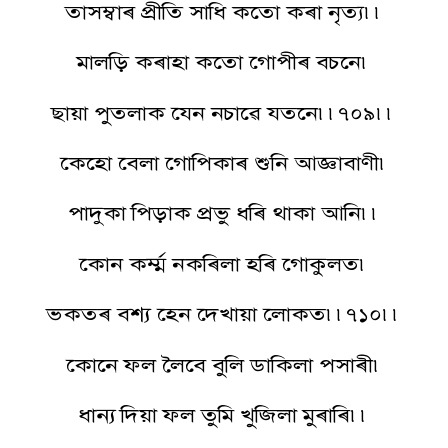
তাসম্বাৰ প্ৰীতি সাধি কতো কৰা নৃত্য৷৷
মালড়ি কৰাহা কতো গোপীৰ বচনে৷
ছায়া পুতলাক যেন নচাৱে যতনে৷৷৭০৯৷৷
কেহো বেলা গোপিকাৰ শুনি আজ্ঞাবাণী৷
পাদুকা পিড়াক প্ৰভু ধৰি থাকা আনি৷৷
কোন কৰ্ম্ম নকৰিলা হৰি গোকুলত৷
ভকতৰ বশ্য হেন দেখায়া লোকত৷৷৭১০৷৷
কোনে ফল লৈবে বুলি ডাকিলা পসাৰী৷
ধান্য দিয়া ফল তুমি খুজিলা মুৰাৰি৷৷