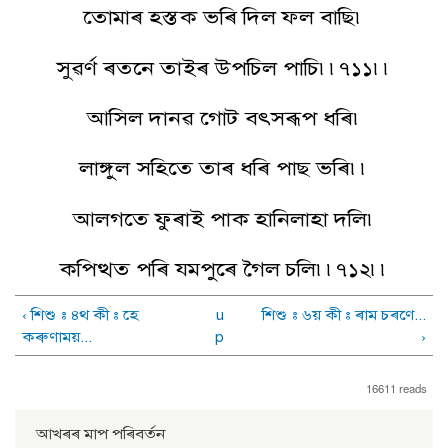
তোমাৰ হস্তক ভৰি দিল ফল বাছি৷
সুৱৰ্ণ ৰতনে তাইৰ উপচিল পাচি৷৷৭১১৷৷
আসিল দানৱ গোট বৎসৰূপ ধৰি৷
লাঙ্গুল সহিতে তাৰ ধৰি পাছ ভৰি৷৷
আলগতে ফুৰাই পাক হানিলাহা দলি৷
কপিত্থত পৰি যমপুৰে গৈল চলি৷৷৭১২৷৷
‹ শিশু : ৪থ কী : হে
u
শিশু : ৬য় কী : ৰাম চৰণে...
কৰুণাময়...
p
›
16611 reads
আখৰৰ মাপ পৰিবৰ্তন