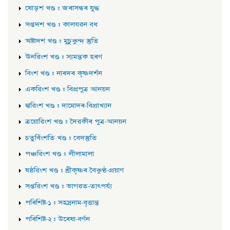
ষোড়শ খণ্ড : জৰাসন্ধৰ যুদ্ধ
সপ্তদশ খণ্ড : কালযৱন বধ
অষ্টাদশ খণ্ড : মুচুকুন্দ স্তুতি
ঊনৱিংশ খণ্ড : স্যমন্তক হৰণ
বিংশ খণ্ড : নাৰদৰ কৃষ্ণদৰ্শন
একৱিংশ খণ্ড : বিপ্ৰপুত্ৰ আনয়ন
দ্বাৱিংশ খণ্ড : দামোদৰ-বিপ্ৰাখ্যান
ত্ৰয়োৱিংশ খণ্ড : দৈৱকীৰ পুত্ৰ-আনয়ন
চতুৰ্বিংশতি খণ্ড : বেদস্তুতি
পঞ্চৱিংশ খণ্ড : লীলামালা
ষষ্ঠৱিংশ খণ্ড : শ্ৰীকৃষ্ণৰ বৈকুণ্ঠ-প্ৰয়াণ
সপ্তৱিংশ খণ্ড : ভাগৱত-তাৎপৰ্য্য
পৰিশিষ্ট-১ : সহস্ৰনাম-বৃত্তান্ত
পৰিশিষ্ট-২ : উৰেষা-বৰ্ণন