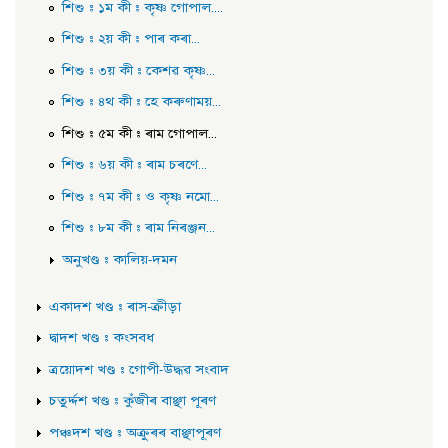
শিশু : ১ম কী : কৃষ্ণ গোপাল....
শিশু : ২য় কী : পাৰ কৰা...
শিশু : ৩য় কী : কেশৱ কৃষ্ণ...
শিশু : ৪থ কী : হে কৰুণাময়...
শিশু : ৫ম কী : ৰাম গোপাল...
শিশু : ৬য় কী : ৰাম চৰণে...
শিশু : ৭ম কী : ও কৃষ্ণ নমো...
শিশু : ৮ম কী : ৰাম নিৰঞ্জন...
অনুখণ্ড : কালিয়-দমন
একাদশ খণ্ড : ৰাস-ক্রীড়া
দ্বাদশ খণ্ড : কংসবধ
ত্ৰয়োদশ খণ্ড : গোপী-উদ্ধৱ সংবাদ
চতুৰ্দ্দশ খণ্ড : কুঁজীৰ বাঞ্ছা পূৰণ
পঞ্চদশ খণ্ড : অক্ৰুৰৰ বাঞ্ছাপূৰণ