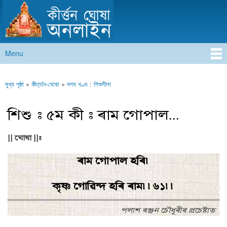
কীৰ্ত্তন ঘোষা অনলাইন
Skip to
main
content
Menu
Main menu
মুখ্য পৃষ্ঠা
»
কীৰ্ত্তন-ঘোষা
»
দশম খণ্ড : শিশুলীলা
You are here
শিশু : ৫ম কী : ৰাম গোপাল...
|| ঘোষা ||:
ৰাম গোপাল হৰি৷
কৃষ্ণ গোৱিন্দ হৰি ৰাম৷৷৬১৷৷
পলাশ ৰঞ্জন চৌধুৰীৰ প্ৰচেষ্টাত