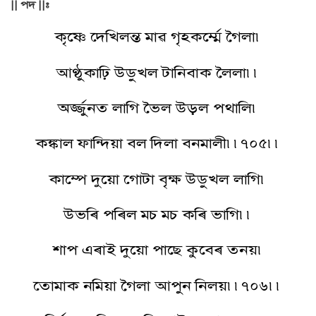
|| পদ ||:
কৃষ্ণে দেখিলন্ত মাৱ গৃহকৰ্ম্মে গৈলা৷
আণ্ঠুকাঢ়ি উডুখল টানিবাক লৈলা৷৷
অৰ্জ্জুনত লাগি ভৈল উড়ল পথালি৷
কঙ্কাল ফান্দিয়া বল দিলা বনমালী৷৷৭০৫৷৷
কাম্পে দুয়ো গোটা বৃক্ষ উডুখল লাগি৷
উভৰি পৰিল মচ মচ কৰি ভাগি৷৷
শাপ এৰাই দুয়ো পাছে কুবেৰ তনয়৷
তোমাক নমিয়া গৈলা আপুন নিলয়৷৷৭০৬৷৷