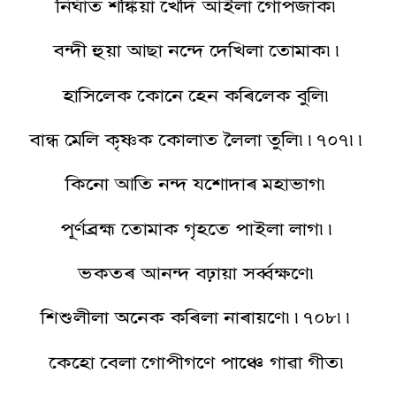
নিৰ্ঘাত শঙ্কিয়া খেদি আইলা গোপজাক৷
বন্দী হুয়া আছা নন্দে দেখিলা তোমাক৷৷
হাসিলেক কোনে হেন কৰিলেক বুলি৷
বান্ধ মেলি কৃষ্ণক কোলাত লৈলা তুলি৷৷৭০৭৷৷
কিনো আতি নন্দ যশোদাৰ মহাভাগ৷
পূৰ্ণব্ৰহ্ম তোমাক গৃহতে পাইলা লাগ৷৷
ভকতৰ আনন্দ বঢ়ায়া সৰ্ব্বক্ষণে৷
শিশুলীলা অনেক কৰিলা নাৰায়ণে৷৷৭০৮৷৷
কেহো বেলা গোপীগণে পাঞ্চে গাৱা গীত৷