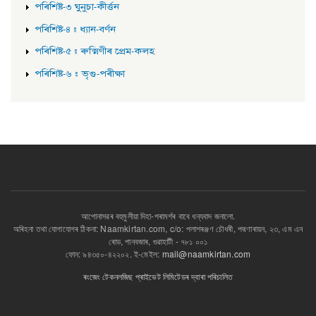
পৰিশিষ্ট-৩ ঘুনুচা-কীৰ্ত্তন
পৰিশিষ্ট-৪ : ধ্যান-বৰ্ণন
পৰিশিষ্ট-৫ : ৰুক্মিণীৰ প্ৰেম-কলহ
পৰিশিষ্ট-৬ : ভৃগু-পৰীক্ষা
আপোনাসৱৰ বহুমুলীয়া দিহা-পৰামৰ্শৰ বাবে ধন্যবাদ জনালো.
অৰিহনা তথা যোগাযোগৰ ঠিকনা: Naamkirtan.com, c/o: পলাশৰঞ্জণ চৌধৰী, পদ্মণাৰায়ন, ২৩, এম এন
ৰোড, পানবজাৰ, গুৱাহাটী - ৭৮১ ০০১
ফোন: ৯৪৩৫০-৪২২০২. ই-মেইল:
mail@naamkirtan.com
ৰংজেং টেকনলজিছ প্ৰাইভেট লিমিটেডৰ দ্বাৰা পৰিচালিত