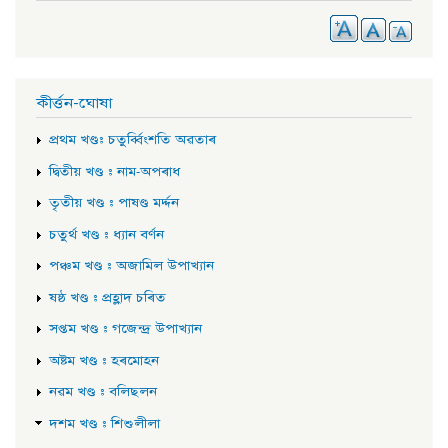
কীৰ্ত্তন-ঘোষা
প্ৰথম খণ্ড: চতুৰ্ব্বিংশতি অৱতাৰ
দ্বিতীয় খণ্ড : নাম-অপৰাধ
তৃতীয় খণ্ড : পাষণ্ড মৰ্দ্দন
চতুৰ্থ খণ্ড : ধ্যান বৰ্ণন
পঞ্চম খণ্ড : অজামিল উপাখ্যান
ষষ্ঠ খণ্ড : প্ৰহ্লাদ চৰিত
সপ্তম খণ্ড : গজেন্দ্ৰ উপাখ্যান
অষ্টম খণ্ড : হৰমোহন
নৱম খণ্ড : বলিছলন
দশম খণ্ড : শিশুলীলা