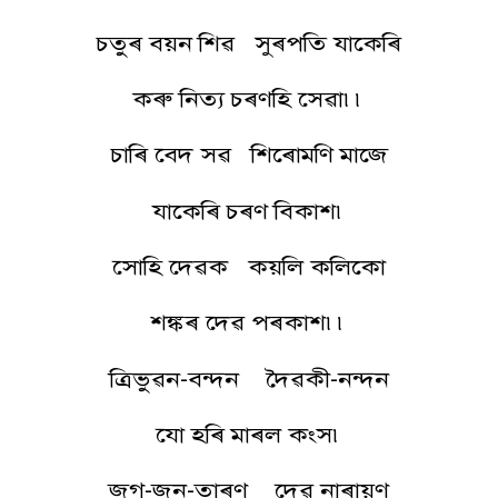
চতুৰ বয়ন শিৱ সুৰপতি যাকেৰি
কৰু নিত্য চৰণহি সেৱা৷৷
চাৰি বেদ সৱ শিৰোমণি মাজে
যাকেৰি চৰণ বিকাশ৷
সোহি দেৱক কয়লি কলিকো
শঙ্কৰ দেৱ পৰকাশ৷৷
ত্ৰিভুৱন-বন্দন দৈৱকী-নন্দন
যো হৰি মাৰল কংস৷
জগ-জন-তাৰণ দেৱ নাৰায়ণ