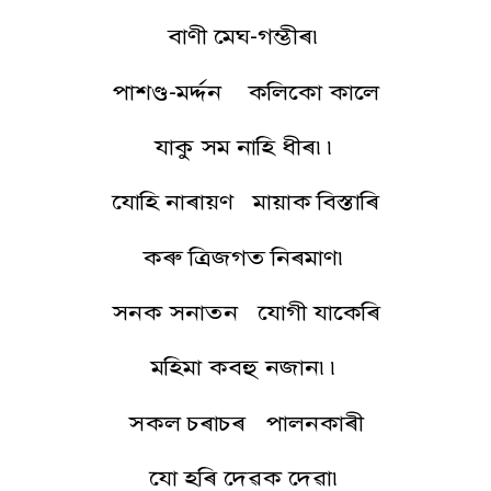
বাণী মেঘ-গম্ভীৰ৷
পাশণ্ড-মৰ্দ্দন কলিকো কালে
যাকু সম নাহি ধীৰ৷৷
যোহি নাৰায়ণ মায়াক বিস্তাৰি
কৰু ত্ৰিজগত নিৰমাণ৷
সনক সনাতন যোগী যাকেৰি
মহিমা কবহু নজান৷৷
সকল চৰাচৰ পালনকাৰী
যো হৰি দেৱক দেৱা৷