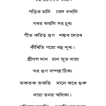
পণ্ডিত মানি বেদ বখানি
গৰৱ কয়লি সৱ চূৰ৷
গীত কৱিত্ব গুণ শঙ্কৰ দেৱৰ
কীৰিতি গয়ো বহু দূৰ৷৷
শ্ৰীযশ দান মান ভূত দায়া
সৱ গুণ সম্পন্ন ঠিক৷
ভকতক ভকতি দানে কৰে গুৰু
দায়া তনয় অধিক৷৷