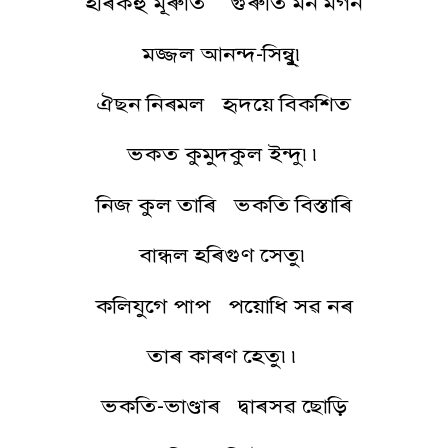
হৰিকহু মূৰুতি গুৰুতি মন মগন
মজ্জল আনন্দ-সিন্বুূ৷
ঐছন নিৰমল হৃদয়ে বিকশিত
ভকত কুমুদকুল ইন্দু৷৷
নিজ কুল তাৰি ভকতি বিস্তাৰি
বান্ধল হৰিগুণ সেতু৷
কলিযুগে পাপ পয়োধি সৱ নৰ
তাৰ কাৰণ হেতু৷৷
ভকতি-ভাণ্ডাৰ দ্বাৰসৱ ছোড়ি