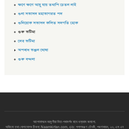
ক্ষণে ক্ষণে আয়ু যায় তথাপি চেতন নাই
শুনা সভাসদ মহাভাগৱত পদ
শুনিয়োক সভাসদ কলিত সদগতি হোক
গুৰু ভটিমা
দেৱ ভটিমা
অপৰাধ ভঞ্জন ঘোষা
গুৰু বন্দনা
আপোনাসৱৰ বহুমুলীয়া দিহা-পৰামৰ্শৰ বাবে ধন্যবাদ জনালো.
অৰিহনা তথা যোগাযোগৰ ঠিকনা: Naamkirtan.com, c/o: পলাশৰঞ্জণ চৌধৰী, পদ্মণাৰায়ন, ২৩, এম এন