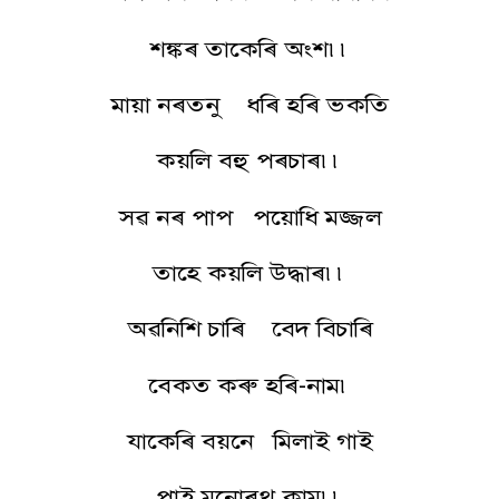
শঙ্কৰ তাকেৰি অংশ৷৷
মায়া নৰতনু ধৰি হৰি ভকতি
কয়লি বহু পৰচাৰ৷৷
সৱ নৰ পাপ পয়োধি মজ্জল
তাহে কয়লি উদ্ধাৰ৷৷
অৱনিশি চাৰি বেদ বিচাৰি
বেকত কৰু হৰি-নাম৷
যাকেৰি বয়নে মিলাই গাই
পাই মনোৰথ কাম৷৷