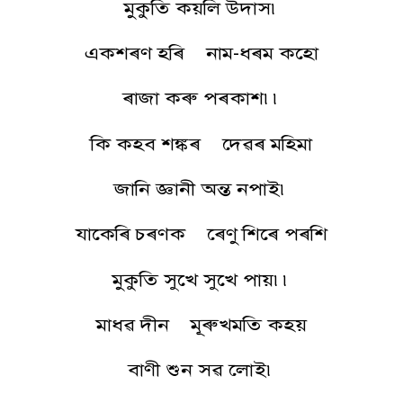
মুকুতি কয়লি উদাস৷
একশৰণ হৰি নাম-ধৰম কহো
ৰাজা কৰু পৰকাশ৷৷
কি কহব শঙ্কৰ দেৱৰ মহিমা
জানি জ্ঞানী অন্ত নপাই৷
যাকেৰি চৰণক ৰেণু শিৰে পৰশি
মুকুতি সুখে সুখে পায়৷৷
মাধৱ দীন মূৰুখমতি কহয়
বাণী শুন সৱ লোই৷