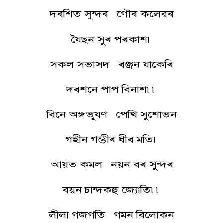
দৰশিত সুন্দৰ গৌৰ কলেৱৰ
যৈছন সুৰ পৰকাশ৷
সকল সভাসদ ৰঞ্জন যাকেৰি
দৰশনে পাপ বিনাশ৷৷
বিনে অঙ্গভূষণ পেখি সুশোভন
গহীন গম্ভীৰ ধীৰ মতি৷
আয়ত কমল নয়ন বৰ সুন্দৰ
বয়ন চান্দকহু জ্যোতি৷৷
লীলা গজগতি গমন বিলোকন