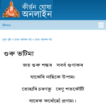
কীৰ্ত্তন ঘোষা অনলাইন
Skip to
main
content
Menu
Main menu
মুখ্য পৃষ্ঠা
»
চৈধ্য প্ৰসঙ্গৰ পাঠ
»
চৈধ্য প্ৰসঙ্গৰ পাঠ
You are here
গুৰু ভটিমা
জয় গুৰু শঙ্কৰ সবৰ্ব গুণাকৰ
যাকেৰি নাহিকে উপাম৷
তোহাৰি চৰণকু ৰেণু শতকৌটি
বাৰেক কৰোঁহোঁ প্ৰণাম৷৷