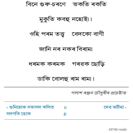
বিনে গুৰু-চৰণে ভকতি ৰকতি
মুকুতি কবহু নহোই৷৷
ওহি পৰম তত্ত্ব বেদকো বাণী
জানি নৰ নকৰ বিৰাম৷
ধৰমক কৰমক গৰৱক ছোড়ি
ডাকি বোলহু ৰাম ৰাম৷৷
পলাশ ৰঞ্জন চৌধুৰীৰ প্ৰচেষ্টাত
‹ শুনিয়োক সভাসদ কলিত
u
দেৱ ভটিমা ›
সদগতি হোক
p
43746 reads