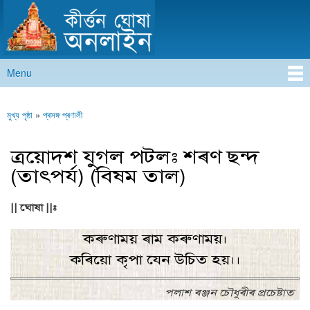
কীৰ্ত্তন ঘোষা অনলাইন
Skip to
main
content
Menu
Main menu
মুখ্য পৃষ্ঠা
»
প্ৰসঙ্গ প্ৰণালী
You are here
ত্রয়োদশ যুগল পটল: শৰণ ছন্দ
(তাৎপৰ্য) (বিষম তাল)
|| ঘোষা ||:
কৰুণাময় ৰাম কৰুণাময়।
কৰিয়ো কৃপা যেন উচিত হয়।।
পলাশ ৰঞ্জন চৌধুৰীৰ প্ৰচেষ্টাত