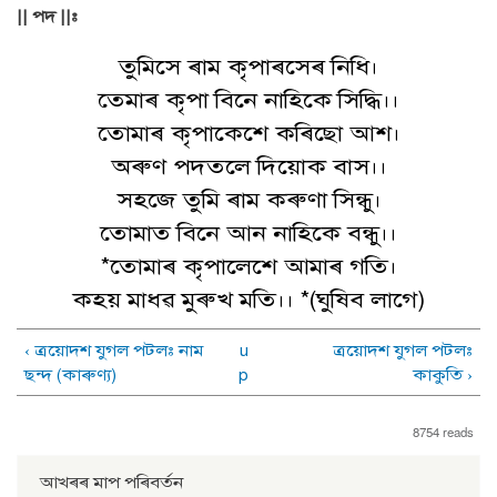
|| পদ ||:
তুমিসে ৰাম কৃপাৰসেৰ নিধি।
তেমাৰ কৃপা বিনে নাহিকে সিদ্ধি।।
তোমাৰ কৃপাকেশে কৰিছো আশ।
অৰুণ পদতলে দিয়োক বাস।।
সহজে তুমি ৰাম কৰুণা সিন্ধু।
তোমাত বিনে আন নাহিকে বন্ধু।।
*তোমাৰ কৃপালেশে আমাৰ গতি।
কহয় মাধৱ মুৰুখ মতি।। *(ঘুষিব লাগে)
‹ ত্রয়োদশ যুগল পটল: নাম
u
ত্রয়োদশ যুগল পটল:
ছন্দ (কাৰুণ্য)
p
কাকুতি ›
8754 reads
আখৰৰ মাপ পৰিবৰ্তন