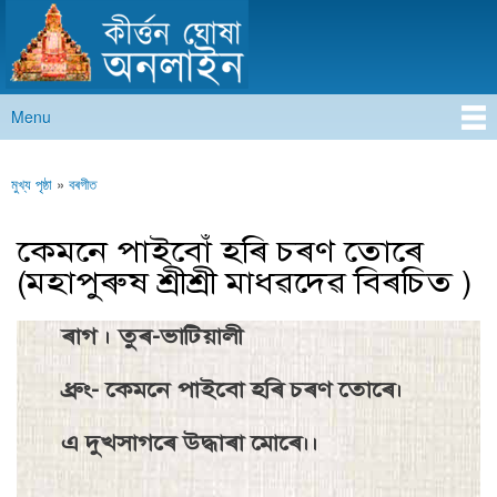
কীৰ্ত্তন ঘোষা অনলাইন
Skip to
main
content
Menu
Main menu
মুখ্য পৃষ্ঠা
»
বৰগীত
You are here
কেমনে পাইবোঁ হৰি চৰণ তােৰে
(মহাপুৰুষ শ্ৰীশ্ৰী মাধৱদেৱ বিৰচিত )
ৰাগ । তুৰ-ভাটিয়ালী
ধ্রুং- কেমনে পাইবো হৰি চৰণ তােৰে।
এ দুখসাগৰে উদ্ধাৰা মােৰে।।