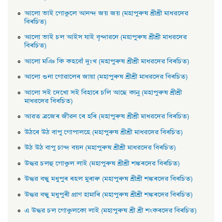
আলাে ভাই গােকুলে আনন্দ জয় জয় (মহাপুৰুষ শ্ৰীশ্ৰী মাধৱদেৱ
বিৰচিত)
আলাে ভাই চল আইস যাই বৃন্দাৱনে (মহাপুৰুষ শ্ৰীশ্ৰী মাধৱদেৱ
বিৰচিত)
আলাে মঞি কি কহবোঁ দুঃখ (মহাপুৰুষ শ্ৰীশ্ৰী মাধৱদেৱ বিৰচিত)
আলাে শুনা গােৱালেৰ জায়া (মহাপুৰুষ শ্ৰীশ্ৰী মাধৱদেৱ বিৰচিত)
আলাে সই দেখাে সই বিহাৰে চলি আছে কানু (মহাপুৰুষ শ্ৰীশ্ৰী
মাধৱদেৱ বিৰচিত)
আৱত ব্ৰজেৰ জীৱন ৰে হৰি (মহাপুৰুষ শ্ৰীশ্ৰী মাধৱদেৱ বিৰচিত)
উঠৰে উঠ বাপু গােপালহে (মহাপুৰুষ শ্ৰীশ্ৰী মাধৱদেৱ বিৰচিত)
উঠ উঠ বাপু চান্দ বয়ন (মহাপুৰুষ শ্ৰীশ্ৰী মাধৱদেৱ বিৰচিত)
উদ্ধৱ চলহু গােকুল লাই (মহাপুৰুষ শ্ৰীশ্ৰী শঙ্কৰদেৱ বিৰচিত)
উদ্ধৱ বন্ধু মধুপুৰ ৰহল মুৰাৰু (মহাপুৰুষ শ্ৰীশ্ৰী শঙ্কৰদেৱ বিৰচিত)
উদ্ধৱ বন্ধু মধুপুৰী প্রাণ হামাৰি (মহাপুৰুষ শ্ৰীশ্ৰী শঙ্কৰদেৱ বিৰচিত)
এ উদ্ধৱ চল গােকুলকো লাই (মহাপুৰুষ শ্ৰী শ্ৰী শংকৰদেৱ বিৰচিত)