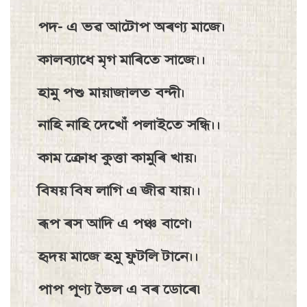
পদ- এ ভৱ আটোপ অৰণ্য মাজে।
কালব্যাধে মৃগ মাৰিতে সাজে।।
হামু পশু মায়াজালত বন্দী।
নাহি নাহি দেখোঁ পলাইতে সন্ধি।।
কাম ক্রোধ কুত্তা কামুৰি খায়।
বিষয় বিষ লাগি এ জীৱ যায়।।
ৰূপ ৰস আদি এ পঞ্চ বাণে।
হৃদয় মাজে হমু ফুটলি টানে।।
পাপ পূণ্য ভৈল এ বৰ ডােৰে৷