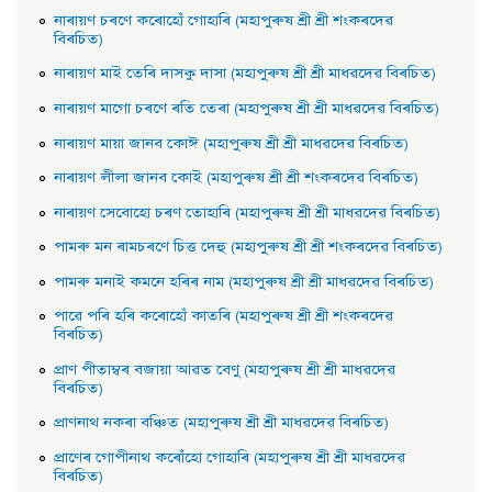
নাৰায়ণ চৰণে কৰোহোঁ গােহাৰি (মহাপুৰুষ শ্ৰী শ্ৰী শংকৰদেৱ
বিৰচিত)
নাৰায়ণ মাই তেৰি দাসকু দাসা (মহাপুৰুষ শ্ৰী শ্ৰী মাধৱদেৱ বিৰচিত)
নাৰায়ণ মাগো চৰণে ৰতি তেৰা (মহাপুৰুষ শ্ৰী শ্ৰী মাধৱদেৱ বিৰচিত)
নাৰায়ণ মায়া জানব কোঈ (মহাপুৰুষ শ্ৰী শ্ৰী মাধৱদেৱ বিৰচিত)
নাৰায়ণ লীলা জানব কোই (মহাপুৰুষ শ্ৰী শ্ৰী শংকৰদেৱ বিৰচিত)
নাৰায়ণ সেবােহাে চৰণ তােহাৰি (মহাপুৰুষ শ্ৰী শ্ৰী মাধৱদেৱ বিৰচিত)
পামৰু মন ৰামচৰণে চিত্ত দেহু (মহাপুৰুষ শ্ৰী শ্ৰী শংকৰদেৱ বিৰচিত)
পামৰু মনাই কমনে হৰিৰ নাম (মহাপুৰুষ শ্ৰী শ্ৰী মাধৱদেৱ বিৰচিত)
পাৱে পৰি হৰি কৰোহোঁ কাতৰি (মহাপুৰুষ শ্ৰী শ্ৰী শংকৰদেৱ
বিৰচিত)
প্রাণ পীতাম্বৰ বজায়া আৱত বেণু (মহাপুৰুষ শ্ৰী শ্ৰী মাধৱদেৱ
বিৰচিত)
প্রাণনাথ নকৰা বঞ্চিত (মহাপুৰুষ শ্ৰী শ্ৰী মাধৱদেৱ বিৰচিত)
প্রাণেৰ গােপীনাথ কৰোঁহাে গােহাৰি (মহাপুৰুষ শ্ৰী শ্ৰী মাধৱদেৱ
বিৰচিত)