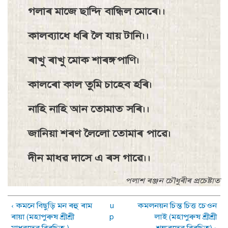
গলাৰ মাজে ছান্দি বান্ধিল মােৰে।।
কালব্যাধে ধৰি লৈ যায় টানি।।
ৰাখু ৰাখু মােক শাৰঙ্গপাণি।
কালৰো কাল তুমি চাহেব হৰি।
নাহি নাহি আন তােমাত সৰি।।
জানিয়া শৰণ লৈলো তােমাৰ পাৱে।
দীন মাধৱ দাসে এ ৰস গাৱে।।
পলাশ ৰঞ্জন চৌধুৰীৰ প্ৰচেষ্টাত
‹ কমনে বিছুড়ি মন ৰহু ৰাম
u
কমলনয়ন চিন্ত চিত্ত চেওন
ৰায়া (মহাপুৰুষ শ্ৰীশ্ৰী
p
লাই (মহাপুৰুষ শ্ৰীশ্ৰী
মাধৱদেৱ বিৰচিত )
শঙ্কৰদেৱ বিৰচিত) ›