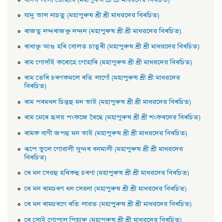
যাদু ভাল নাচতু (মহাপুৰুষ শ্ৰী শ্ৰী মাধৱদেৱ বিৰচিত)
ৰাজতু নন্দৰাজকু নন্দন (মহাপুৰুষ শ্ৰী শ্ৰী মাধৱদেৱ বিৰচিত)
ৰাধাকু আগু হৰি বােলত চাতুৰী (মহাপুৰুষ শ্ৰী শ্ৰী মাধৱদেৱ বিৰচিত)
ৰাম গােসাঁই কৰােহে গােহাৰি (মহাপুৰুষ শ্ৰী শ্ৰী মাধৱদেৱ বিৰচিত)
ৰাম তেৰি চৰণকমলে ৰতি লাগোঁ (মহাপুৰুষ শ্ৰী শ্ৰী মাধৱদেৱ
বিৰচিত)
ৰাম পৰমধন চিন্তহু মন ভাই (মহাপুৰুষ শ্ৰী শ্ৰী মাধৱদেৱ বিৰচিত)
ৰাম মেৰে হৃদয় পংকজে ৰৈছে (মহাপুৰুষ শ্ৰী শ্ৰী শংকৰদেৱ বিৰচিত)
ৰামক বাণী জপহু মন ভাই (মহাপুৰুষ শ্ৰী শ্ৰী মাধৱদেৱ বিৰচিত)
ৰূপে ভুলে গােৱালী সুন্দৰ বনমালী (মহাপুৰুষ শ্ৰী শ্ৰী মাধৱদেৱ
বিৰচিত)
ৰে মন সেৱহু হৰিকহু চৰণা (মহাপুৰুষ শ্ৰী শ্ৰী মাধৱদেৱ বিৰচিত)
ৰে মন ৰামচৰণ ধন সেৱনা (মহাপুৰুষ শ্ৰী শ্ৰী মাধৱদেৱ বিৰচিত)
ৰে মন ৰামচৰণে ৰতি লাৱত (মহাপুৰুষ শ্ৰী শ্ৰী মাধৱদেৱ বিৰচিত)
ৰে সােই গােপাল পিয়াৰু (মহাপুৰুষ শ্ৰী শ্ৰী মাধৱদেৱ বিৰচিত)