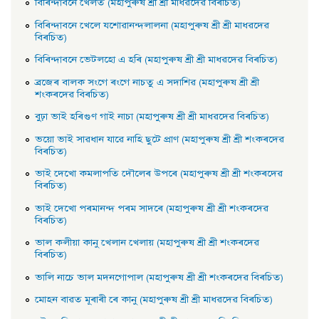
বিৰিন্দাবনে খেলত (মহাপুৰুষ শ্ৰী শ্ৰী মাধৱদেৱ বিৰচিত)
বিৰিন্দাবনে খেলে যশােৱানন্দলালনা (মহাপুৰুষ শ্ৰী শ্ৰী মাধৱদেৱ
বিৰচিত)
বিৰিন্দাবনে ভেটলহাে এ হৰি (মহাপুৰুষ শ্ৰী শ্ৰী মাধৱদেৱ বিৰচিত)
ব্ৰজেৰ বালক সংগে ৰংগে নাচতু এ সদাশিৱ (মহাপুৰুষ শ্ৰী শ্ৰী
শংকৰদেৱ বিৰচিত)
বুঢ়া ভাই হৰিগুণ গাই নাচা (মহাপুৰুষ শ্ৰী শ্ৰী মাধৱদেৱ বিৰচিত)
ভয়াে ভাই সাৱধান যাৱে নাহি ছুটে প্রাণ (মহাপুৰুষ শ্ৰী শ্ৰী শংকৰদেৱ
বিৰচিত)
ভাই দেখাে কমলাপতি দৌলেৰ উপৰে (মহাপুৰুষ শ্ৰী শ্ৰী শংকৰদেৱ
বিৰচিত)
ভাই দেখাে পৰমানন্দ পৰম সাদৰে (মহাপুৰুষ শ্ৰী শ্ৰী শংকৰদেৱ
বিৰচিত)
ভাল কলীয়া কানু খেলান খেলায় (মহাপুৰুষ শ্ৰী শ্ৰী শংকৰদেৱ
বিৰচিত)
ভালি নাচে ভাল মদনগােপাল (মহাপুৰুষ শ্ৰী শ্ৰী শংকৰদেৱ বিৰচিত)
মােহন বাৱত মূৰাৰী ৰে কানু (মহাপুৰুষ শ্ৰী শ্ৰী মাধৱদেৱ বিৰচিত)