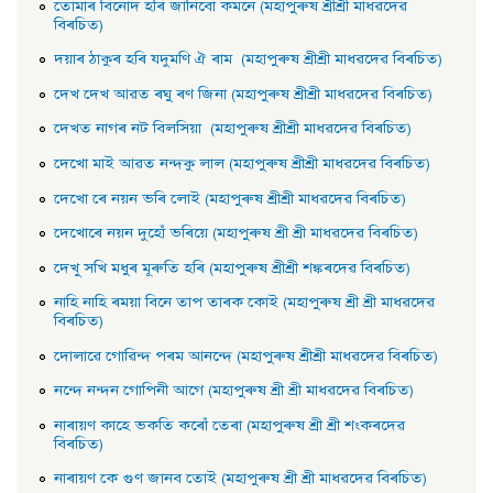
তােমাৰ বিনােদ হৰি জানিবো কমনে (মহাপুৰুষ শ্ৰীশ্ৰী মাধৱদেৱ
বিৰচিত)
দয়াৰ ঠাকুৰ হৰি যদুমণি ঐ ৰাম (মহাপুৰুষ শ্ৰীশ্ৰী মাধৱদেৱ বিৰচিত)
দেখ দেখ আৱত ৰঘু ৰণ জিনা (মহাপুৰুষ শ্ৰীশ্ৰী মাধৱদেৱ বিৰচিত)
দেখত নাগৰ নট বিলসিয়া (মহাপুৰুষ শ্ৰীশ্ৰী মাধৱদেৱ বিৰচিত)
দেখাে মাই আৱত নন্দকু লাল (মহাপুৰুষ শ্ৰীশ্ৰী মাধৱদেৱ বিৰচিত)
দেখাে ৰে নয়ন ভৰি লােই (মহাপুৰুষ শ্ৰীশ্ৰী মাধৱদেৱ বিৰচিত)
দেখােৰে নয়ন দুহোঁ ভৰিয়ে (মহাপুৰুষ শ্ৰী শ্ৰী মাধৱদেৱ বিৰচিত)
দেখু সখি মধুৰ মূৰুতি হৰি (মহাপুৰুষ শ্ৰীশ্ৰী শঙ্কৰদেৱ বিৰচিত)
নাহি নাহি ৰময়া বিনে তাপ তাৰক কোই (মহাপুৰুষ শ্ৰী শ্ৰী মাধৱদেৱ
বিৰচিত)
দোলাৱে গােৱিন্দ পৰম আনন্দে (মহাপুৰুষ শ্ৰীশ্ৰী মাধৱদেৱ বিৰচিত)
নন্দে নন্দন গােপিনী আগে (মহাপুৰুষ শ্ৰী শ্ৰী মাধৱদেৱ বিৰচিত)
নাৰায়ণ কাহে ভকতি কৰোঁ তেৰা (মহাপুৰুষ শ্ৰী শ্ৰী শংকৰদেৱ
বিৰচিত)
নাৰায়ণ কে গুণ জানব তােই (মহাপুৰুষ শ্ৰী শ্ৰী মাধৱদেৱ বিৰচিত)