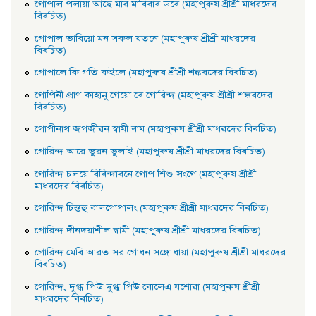
গােপাল পলায়া আছে মাৱ মাৰিবাৰ ডৰে (মহাপুৰুষ শ্ৰীশ্ৰী মাধৱদেৱ
বিৰচিত)
গােপাল ভাবিয়ো মন সকল যতনে (মহাপুৰুষ শ্ৰীশ্ৰী মাধৱদেৱ
বিৰচিত)
গােপালে কি গতি কইলে (মহাপুৰুষ শ্ৰীশ্ৰী শঙ্কৰদেৱ বিৰচিত)
গােপিনী প্রাণ কাহানু গেয়ো ৰে গােৱিন্দ (মহাপুৰুষ শ্ৰীশ্ৰী শঙ্কৰদেৱ
বিৰচিত)
গােপীনাথ জগজীৱন স্বামী ৰাম (মহাপুৰুষ শ্ৰীশ্ৰী মাধৱদেৱ বিৰচিত)
গােৱিন্দ আৱে ভুৱন ভুলাই (মহাপুৰুষ শ্ৰীশ্ৰী মাধৱদেৱ বিৰচিত)
গােৱিন্দ চলয়ে বিৰিন্দাবনে গােপ শিশু সংগে (মহাপুৰুষ শ্ৰীশ্ৰী
মাধৱদেৱ বিৰচিত)
গােৱিন্দ চিন্তহু বালগােপালং (মহাপুৰুষ শ্ৰীশ্ৰী মাধৱদেৱ বিৰচিত)
গােৱিন্দ দীনদয়াশীল স্বামী (মহাপুৰুষ শ্ৰীশ্ৰী মাধৱদেৱ বিৰচিত)
গােৱিন্দ মেৰি আৱত সৱ গােধন সঙ্গে ধায়া (মহাপুৰুষ শ্ৰীশ্ৰী মাধৱদেৱ
বিৰচিত)
গােৱিন্দ, দুগ্ধ পিউ দুগ্ধ পিউ বােলেএ যশােৱা (মহাপুৰুষ শ্ৰীশ্ৰী
মাধৱদেৱ বিৰচিত)