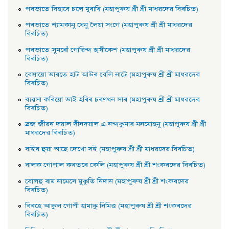
পৰভাতে বিহাবে চলে মুৰাৰি (মহাপুৰুষ শ্ৰী শ্ৰী মাধৱদেৱ বিৰচিত)
পৰভাতে শ্যামকানু ধেনু লৈয়া সংগে (মহাপুৰুষ শ্ৰী শ্ৰী মাধৱদেৱ
বিৰচিত)
পৰভাতে সুমৰোঁ গােৱিন্দ হৃষীকেশ (মহাপুৰুষ শ্ৰী শ্ৰী মাধৱদেৱ
বিৰচিত)
বেসায়াে ভাৰতে হাট আউৰ বেলি নাটে (মহাপুৰুষ শ্ৰী শ্ৰী মাধৱদেৱ
বিৰচিত)
ব্যৱসা কৰিয়াে ভাই হৰিৰ চৰণধন সাৰ (মহাপুৰুষ শ্ৰী শ্ৰী মাধৱদেৱ
বিৰচিত)
ব্রজ জীৱন দয়াল দীনদয়াল এ নন্দকুমাৰ মনমােহনু (মহাপুৰুষ শ্ৰী শ্ৰী
মাধৱদেৱ বিৰচিত)
বাইৰ হুয়া আছে দেখাে সই (মহাপুৰুষ শ্ৰী শ্ৰী মাধৱদেৱ বিৰচিত)
বালক গােপাল কৰতৰে কেলি (মহাপুৰুষ শ্ৰী শ্ৰী শংকৰদেৱ বিৰচিত)
বােলহু ৰাম নামেসে মুকুতি নিদান (মহাপুৰুষ শ্ৰী শ্ৰী শংকৰদেৱ
বিৰচিত)
বিৰহে আকুল গােপী হামাকু নিমিত্ত (মহাপুৰুষ শ্ৰী শ্ৰী শংকৰদেৱ
বিৰচিত)