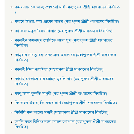
কমলনয়নকে আজু পেখলোঁ মাই (মহাপুৰুষ শ্ৰীশ্ৰী মাধৱদেৱ বিৰচিত
)
কহৰে উদ্ধৱ, কহ প্রাণেৰ বান্ধৱ (মহাপুৰুষ শ্ৰীশ্ৰী শঙ্কৰদেৱ বিৰচিত)
কা কৰু মনুৱা বিষয় বিলাস (মহাপুৰুষ শ্ৰীশ্ৰী মাধৱদেৱ বিৰচিত)
কানাইৰ কমলমুখ পেখিতে নয়ন সুখ (মহাপুৰুষ শ্ৰীশ্ৰী মাধৱদেৱ
বিৰচিত)
কানুৰায় নাচতু ৰঙ্গ সঙ্গে ব্রজ ছৱাল ৰে (মহাপুৰুষ শ্ৰীশ্ৰী মাধৱদেৱ
বিৰচিত)
কানাই কিনা ৰূপসিয়া (মহাপুৰুষ শ্ৰীশ্ৰী মাধৱদেৱ বিৰচিত)
কানাই খেলানে যায় মােহন মুৰলি বায় (মহাপুৰুষ শ্ৰীশ্ৰী মাধৱদেৱ
বিৰচিত)
কানু ভাল মূৰুতি মাধুৰী (মহাপুৰুষ শ্ৰীশ্ৰী মাধৱদেৱ বিৰচিত)
কি কহব উদ্ধৱ, কি কহব প্রাণ (মহাপুৰুষ শ্ৰীশ্ৰী শঙ্কৰদেৱ বিৰচিত)
কিৰিষি কৰ আলাে মনাই (মহাপুৰুষ শ্ৰীশ্ৰী মাধৱদেৱ বিৰচিত)
কেলি কৰে বিৰিন্দাবনে মােহন গােপাল (মহাপুৰুষ শ্ৰীশ্ৰী মাধৱদেৱ
বিৰচিত)