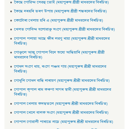
কৈছে গােৱিন্দ সেৱহু তােই (মহাপুৰুষ শ্ৰীশ্ৰী মাধৱদেৱ বিৰচিত)
কৈছে নৰহৰি তৰণ উপায় (মহাপুৰুষ শ্ৰীশ্ৰী শঙ্কৰদেৱ বিৰচিত)
কোটোৰা খেলায় হৰি এ (মহাপুৰুষ শ্ৰীশ্ৰী মাধৱদেৱ বিৰচিত)
খেলত গোবিন্দ যশোৱাকু সংগে (মহাপুৰুষ শ্ৰীশ্ৰী মাধৱদেৱ বিৰচিত)
গােপাল পলায়া আছে ক্ষীৰ লৱণু খায়া (মহাপুৰুষ শ্ৰীশ্ৰী মাধৱদেৱ
বিৰচিত)
গােকুলে আজু গােপাল বিনে ভযাে আন্ধিয়াৰি (মহাপুৰুষ শ্ৰীশ্ৰী
মাধৱদেৱ বিৰচিত)
গােধন সংগে ধায়, ৰংগে পঞ্চম গায় (মহাপুৰুষ শ্ৰীশ্ৰী মাধৱদেৱ
বিৰচিত)
গােধূলি গােধন বান্ধি নাৰায়ণ (মহাপুৰুষ শ্ৰীশ্ৰী মাধৱদেৱ বিৰচিত)
গােপাল কৃপাল ৰাম কৰুণা সাগৰ স্বামী (মহাপুৰুষ শ্ৰীশ্ৰী মাধৱদেৱ
বিৰচিত)
গােপাল খেলায় কদম্বতলে (মহাপুৰুষ শ্ৰীশ্ৰী মাধৱদেৱ বিৰচিত)
গােপাল খেলে বালক সংগে (মহাপুৰুষ শ্ৰীশ্ৰী মাধৱদেৱ বিৰচিত)
গােপাল গােৱালী পাৰাতে নাচে (মহাপুৰুষ শ্ৰীশ্ৰী মাধৱদেৱ বিৰচিত)