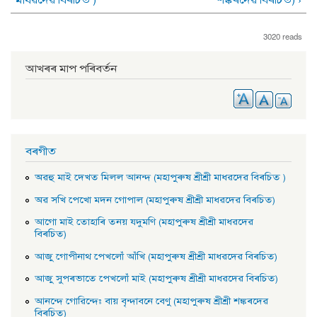
3020 reads
আখৰৰ মাপ পৰিবৰ্তন
বৰগীত
অৱহু মাই দেখত মিলল আনন্দ (মহাপুৰুষ শ্ৰীশ্ৰী মাধৱদেৱ বিৰচিত )
অৱ সখি পেখাে মদন গােপাল (মহাপুৰুষ শ্ৰীশ্ৰী মাধৱদেৱ বিৰচিত)
আগাে মাই তােহাৰি তনয় যদুমণি (মহাপুৰুষ শ্ৰীশ্ৰী মাধৱদেৱ
বিৰচিত)
আজু গােপীনাথ পেখলোঁ আঁখি (মহাপুৰুষ শ্ৰীশ্ৰী মাধৱদেৱ বিৰচিত)
আজু সুপৰভাতে পেখলোঁ মাই (মহাপুৰুষ শ্ৰীশ্ৰী মাধৱদেৱ বিৰচিত)
আনন্দে গােৱিন্দেঃ বায় বৃন্দাবনে বেণু (মহাপুৰুষ শ্ৰীশ্ৰী শঙ্কৰদেৱ
বিৰচিত)