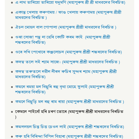
এ নাথ তাৰিয়াে তাৰিয়াে যদুমণি (মহাপুৰুষ শ্ৰী শ্ৰী মাধৱদেৱ বিৰচিত)
একান্ত খেলায় কৰুণাময় / ফাগু খেলায় কৰুণাময় (মহাপুৰুষ শ্ৰীশ্ৰী
মাধৱদেৱ বিৰচিত )
ঐচন মােহন বাল গােপালা (মহাপুৰুষ শ্ৰীশ্ৰী মাধৱদেৱ বিৰচিত )
ওঝা সােজা পন্থ না হেৰি কোটি কৰম কাই (মহাপুৰুষ শ্ৰীশ্ৰী
শঙ্কৰদেৱ বিৰচিত)
ওৰে সখি পেখােৰে কঞ্জলােচন (মহাপুৰুষ শ্ৰীশ্ৰী শঙ্কৰদেৱ বিৰচিত)
কদম্ব তলে সই শ্যাম সাজে। (মহাপুৰুষ শ্ৰীশ্ৰী মাধৱদেৱ বিৰচিত )
কদম্ব তৰুতলে নৱীন নীৰদ ৰুচিৰ সুন্দৰ শ্যাম (মহাপুৰুষ শ্ৰীশ্ৰী
মাধৱদেৱ বিৰচিত)
কমনে ৰময়া মন বিছুৰি ৰহু বৃথা মােহে ভুলাই (মহাপুৰুষ শ্ৰীশ্ৰী
শঙ্কৰদেৱ বিৰচিত)
কমনে বিছুড়ি মন ৰহু ৰাম ৰায়া (মহাপুৰুষ শ্ৰীশ্ৰী মাধৱদেৱ বিৰচিত )
কেমনে পাইবোঁ হৰি চৰণ তােৰে (মহাপুৰুষ শ্ৰীশ্ৰী মাধৱদেৱ বিৰচিত
)
কমলনয়ন চিন্ত চিত্ত চেওন লাই (মহাপুৰুষ শ্ৰীশ্ৰী শঙ্কৰদেৱ বিৰচিত)
কৰু হৰি বিৰিন্দা বিপিন বিহাৰা (মহাপুৰুষ শ্ৰীশ্ৰী শঙ্কৰদেৱ বিৰচিত)