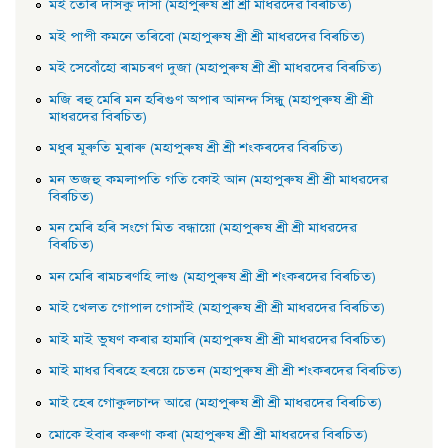
মই তেৰি দাসকু দাসা (মহাপুৰুষ শ্ৰী শ্ৰী মাধৱদেৱ বিৰচিত)
মই পাপী কমনে তৰিবাে (মহাপুৰুষ শ্ৰী শ্ৰী মাধৱদেৱ বিৰচিত)
মই সেবোঁহাে ৰামচৰণ দুজা (মহাপুৰুষ শ্ৰী শ্ৰী মাধৱদেৱ বিৰচিত)
মজি ৰহু মেৰি মন হৰিগুণ অপাৰ আনন্দ সিন্ধু (মহাপুৰুষ শ্রী শ্রী
মাধৱদেৱ বিৰচিত)
মধুৰ মূৰুতি মুৰাৰু (মহাপুৰুষ শ্ৰী শ্ৰী শংকৰদেৱ বিৰচিত)
মন ভজহু কমলাপতি গতি কোই আন (মহাপুৰুষ শ্ৰী শ্ৰী মাধৱদেৱ
বিৰচিত)
মন মেৰি হৰি সংগে মিত বন্ধায়াে (মহাপুৰুষ শ্ৰী শ্ৰী মাধৱদেৱ
বিৰচিত)
মন মেৰি ৰামচৰণহি লাগু (মহাপুৰুষ শ্ৰী শ্ৰী শংকৰদেৱ বিৰচিত)
মাই খেলত গােপাল গােসাঁই (মহাপুৰুষ শ্ৰী শ্ৰী মাধৱদেৱ বিৰচিত)
মাই মাই ভুষণ কৰাৱ হামাৰি (মহাপুৰুষ শ্ৰী শ্ৰী মাধৱদেৱ বিৰচিত)
মাই মাধৱ বিৰহে হৰয়ে চেতন (মহাপুৰুষ শ্ৰী শ্ৰী শংকৰদেৱ বিৰচিত)
মাই হেৰ গােকুলচান্দ আৱে (মহাপুৰুষ শ্ৰী শ্ৰী মাধৱদেৱ বিৰচিত)
মােকে ইবাৰ কৰুণা কৰা (মহাপুৰুষ শ্ৰী শ্ৰী মাধৱদেৱ বিৰচিত)