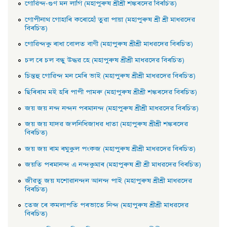
গােৱিন্দ-গুণ মন লাগি (মহাপুৰুষ শ্ৰীশ্ৰী শঙ্কৰদেৱ বিৰচিত)
গােপীনাথ গােহাৰি কৰােহোঁ তুৱা পায়া (মহাপুৰুষ শ্ৰী শ্ৰী মাধৱদেৱ
বিৰচিত)
গােৱিন্দকু ৰাধা বােলত বাণী (মহাপুৰুষ শ্ৰীশ্ৰী মাধৱদেৱ বিৰচিত)
চল ৰে চল বন্ধু উদ্ধৱ হে (মহাপুৰুষ শ্ৰীশ্ৰী মাধৱদেৱ বিৰচিত)
চিন্তহু গােৱিন্দ মন মেৰি ভাই (মহাপুৰুষ শ্ৰীশ্ৰী মাধৱদেৱ বিৰচিত)
ছিৰিৰাম মই হৰি পাপী পামৰু (মহাপুৰুষ শ্ৰীশ্ৰী শঙ্কৰদেৱ বিৰচিত)
জয় জয় নন্দ নন্দন পৰমানন্দ (মহাপুৰুষ শ্ৰীশ্ৰী মাধৱদেৱ বিৰচিত)
জয় জয় যাদৱ জলনিধিজাধৱ ধাতা (মহাপুৰুষ শ্ৰীশ্ৰী শঙ্কৰদেৱ
বিৰচিত)
জয় জয় ৰাম ৰঘুকুল পংকজ (মহাপুৰুষ শ্ৰীশ্ৰী মাধৱদেৱ বিৰচিত)
জয়তি পৰমানন্দ এ নন্দকুমাৰ (মহাপুৰুষ শ্ৰী শ্ৰী মাধৱদেৱ বিৰচিত)
জীৱতু জয় যশােৱানন্দন আনন্দ পাই (মহাপুৰুষ শ্ৰীশ্ৰী মাধৱদেৱ
বিৰচিত)
তেজ ৰে কমলাপতি পৰভাতে নিন্দ (মহাপুৰুষ শ্ৰীশ্ৰী মাধৱদেৱ
বিৰচিত)