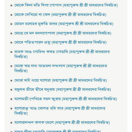
মােকে কিনা মতি দিলা গােপাল (মহাপুৰুষ শ্ৰী শ্ৰী মাধৱদেৱ বিৰচিত)
মােকে দেখিয়াে না কেন (মহাপুৰুষ শ্ৰী শ্ৰী মাধৱদেৱ বিৰচিত)
মােহন মনােহৰ মূৰুতি মাধৱ (মহাপুৰুষ শ্ৰী শ্ৰী মাধৱদেৱ বিৰচিত)
মােহে ৰে মন মদনগােপালা (মহাপুৰুষ শ্ৰী শ্ৰী মাধৱদেৱ বিৰচিত)
মােৰে পতিতপাৱন প্রভু (মহাপুৰুষ শ্ৰী শ্ৰী মাধৱদেৱ বিৰচিত)
মাৱক আগু গােৱিন্দ কৰত গােহাৰি (মহাপুৰুষ শ্ৰী শ্ৰী মাধৱদেৱ
বিৰচিত)
মেৰাে অৱ নাথ আতমনা নন্দলাল (মহাপুৰুষ শ্ৰী শ্ৰী মাধৱদেৱ
বিৰচিত)
মেৰাে মাই ওহাে যশােৱা (মহাপুৰুষ শ্ৰী শ্ৰী মাধৱদেৱ বিৰচিত)
যমুনাৰ তীৰে তীৰে যদুৰায় (মহাপুৰুষ শ্ৰী শ্ৰী মাধৱদেৱ বিৰচিত)
যশােমতী পেখিতে নয়ন জুৰায় (মহাপুৰুষ শ্ৰী শ্ৰী মাধৱদেৱ বিৰচিত)
যশােৱাকু আগু বােলত হৰি ভাৱ (মহাপুৰুষ শ্ৰী শ্ৰী মাধৱদেৱ
বিৰচিত)
যশােৱানন্দন বালক মেলে (মহাপুৰুষ শ্ৰী শ্ৰী মাধৱদেৱ বিৰচিত)
যাদব লীলা তােহাৰি (মহাপুৰুষ শ্ৰী শ্ৰী মাধৱদেৱ বিৰচিত)