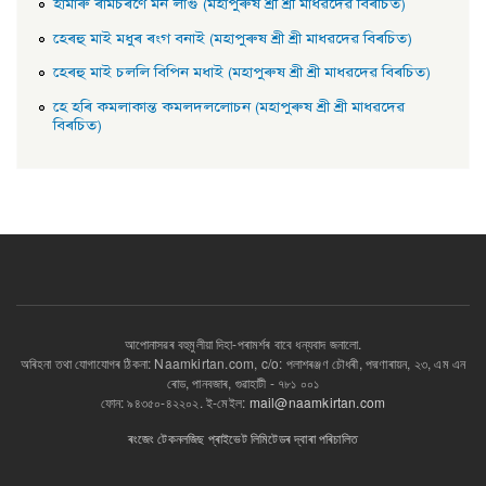
হামাৰু ৰামচৰণে মন লাগু (মহাপুৰুষ শ্ৰী শ্ৰী মাধৱদেৱ বিৰচিত)
হেৰহু মাই মধুৰ ৰংগ বনাই (মহাপুৰুষ শ্ৰী শ্ৰী মাধৱদেৱ বিৰচিত)
হেৰহু মাই চললি বিপিন মধাই (মহাপুৰুষ শ্ৰী শ্ৰী মাধৱদেৱ বিৰচিত)
হে হৰি কমলাকান্ত কমলদললােচন (মহাপুৰুষ শ্ৰী শ্ৰী মাধৱদেৱ
বিৰচিত)
আপোনাসৱৰ বহুমুলীয়া দিহা-পৰামৰ্শৰ বাবে ধন্যবাদ জনালো.
অৰিহনা তথা যোগাযোগৰ ঠিকনা: Naamkirtan.com, c/o: পলাশৰঞ্জণ চৌধৰী, পদ্মণাৰায়ন, ২৩, এম এন
ৰোড, পানবজাৰ, গুৱাহাটী - ৭৮১ ০০১
ফোন: ৯৪৩৫০-৪২২০২. ই-মেইল:
mail@naamkirtan.com
ৰংজেং টেকনলজিছ প্ৰাইভেট লিমিটেডৰ দ্বাৰা পৰিচালিত