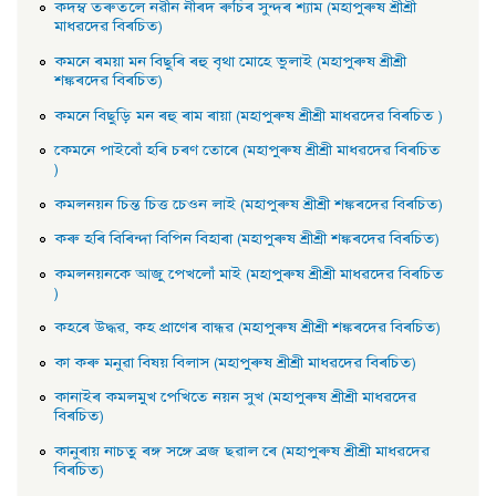
কদম্ব তৰুতলে নৱীন নীৰদ ৰুচিৰ সুন্দৰ শ্যাম (মহাপুৰুষ শ্ৰীশ্ৰী
মাধৱদেৱ বিৰচিত)
কমনে ৰময়া মন বিছুৰি ৰহু বৃথা মােহে ভুলাই (মহাপুৰুষ শ্ৰীশ্ৰী
শঙ্কৰদেৱ বিৰচিত)
কমনে বিছুড়ি মন ৰহু ৰাম ৰায়া (মহাপুৰুষ শ্ৰীশ্ৰী মাধৱদেৱ বিৰচিত )
কেমনে পাইবোঁ হৰি চৰণ তােৰে (মহাপুৰুষ শ্ৰীশ্ৰী মাধৱদেৱ বিৰচিত
)
কমলনয়ন চিন্ত চিত্ত চেওন লাই (মহাপুৰুষ শ্ৰীশ্ৰী শঙ্কৰদেৱ বিৰচিত)
কৰু হৰি বিৰিন্দা বিপিন বিহাৰা (মহাপুৰুষ শ্ৰীশ্ৰী শঙ্কৰদেৱ বিৰচিত)
কমলনয়নকে আজু পেখলোঁ মাই (মহাপুৰুষ শ্ৰীশ্ৰী মাধৱদেৱ বিৰচিত
)
কহৰে উদ্ধৱ, কহ প্রাণেৰ বান্ধৱ (মহাপুৰুষ শ্ৰীশ্ৰী শঙ্কৰদেৱ বিৰচিত)
কা কৰু মনুৱা বিষয় বিলাস (মহাপুৰুষ শ্ৰীশ্ৰী মাধৱদেৱ বিৰচিত)
কানাইৰ কমলমুখ পেখিতে নয়ন সুখ (মহাপুৰুষ শ্ৰীশ্ৰী মাধৱদেৱ
বিৰচিত)
কানুৰায় নাচতু ৰঙ্গ সঙ্গে ব্রজ ছৱাল ৰে (মহাপুৰুষ শ্ৰীশ্ৰী মাধৱদেৱ
বিৰচিত)