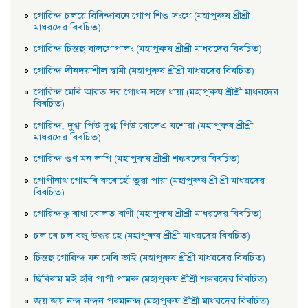
গােৱিন্দ চলয়ে বিৰিন্দাবনে গােপ শিশু সংগে (মহাপুৰুষ শ্ৰীশ্ৰী
মাধৱদেৱ বিৰচিত)
গােৱিন্দ চিন্তহু বালগােপালং (মহাপুৰুষ শ্ৰীশ্ৰী মাধৱদেৱ বিৰচিত)
গােৱিন্দ দীনদয়াশীল স্বামী (মহাপুৰুষ শ্ৰীশ্ৰী মাধৱদেৱ বিৰচিত)
গােৱিন্দ মেৰি আৱত সৱ গােধন সঙ্গে ধায়া (মহাপুৰুষ শ্ৰীশ্ৰী মাধৱদেৱ
বিৰচিত)
গােৱিন্দ, দুগ্ধ পিউ দুগ্ধ পিউ বােলেএ যশােৱা (মহাপুৰুষ শ্ৰীশ্ৰী
মাধৱদেৱ বিৰচিত)
গােৱিন্দ-গুণ মন লাগি (মহাপুৰুষ শ্ৰীশ্ৰী শঙ্কৰদেৱ বিৰচিত)
গােপীনাথ গােহাৰি কৰােহোঁ তুৱা পায়া (মহাপুৰুষ শ্ৰী শ্ৰী মাধৱদেৱ
বিৰচিত)
গােৱিন্দকু ৰাধা বােলত বাণী (মহাপুৰুষ শ্ৰীশ্ৰী মাধৱদেৱ বিৰচিত)
চল ৰে চল বন্ধু উদ্ধৱ হে (মহাপুৰুষ শ্ৰীশ্ৰী মাধৱদেৱ বিৰচিত)
চিন্তহু গােৱিন্দ মন মেৰি ভাই (মহাপুৰুষ শ্ৰীশ্ৰী মাধৱদেৱ বিৰচিত)
ছিৰিৰাম মই হৰি পাপী পামৰু (মহাপুৰুষ শ্ৰীশ্ৰী শঙ্কৰদেৱ বিৰচিত)
জয় জয় নন্দ নন্দন পৰমানন্দ (মহাপুৰুষ শ্ৰীশ্ৰী মাধৱদেৱ বিৰচিত)