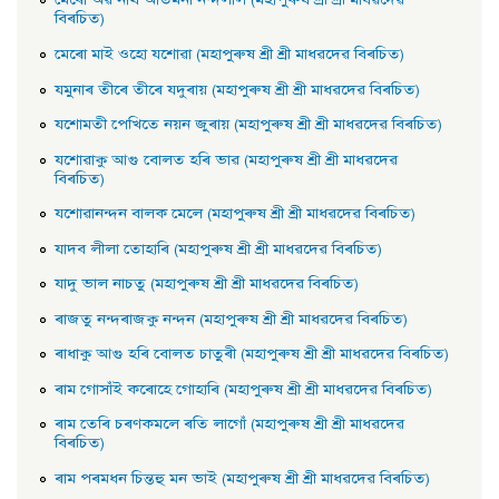
মেৰাে অৱ নাথ আতমনা নন্দলাল (মহাপুৰুষ শ্ৰী শ্ৰী মাধৱদেৱ
বিৰচিত)
মেৰাে মাই ওহাে যশােৱা (মহাপুৰুষ শ্ৰী শ্ৰী মাধৱদেৱ বিৰচিত)
যমুনাৰ তীৰে তীৰে যদুৰায় (মহাপুৰুষ শ্ৰী শ্ৰী মাধৱদেৱ বিৰচিত)
যশােমতী পেখিতে নয়ন জুৰায় (মহাপুৰুষ শ্ৰী শ্ৰী মাধৱদেৱ বিৰচিত)
যশােৱাকু আগু বােলত হৰি ভাৱ (মহাপুৰুষ শ্ৰী শ্ৰী মাধৱদেৱ
বিৰচিত)
যশােৱানন্দন বালক মেলে (মহাপুৰুষ শ্ৰী শ্ৰী মাধৱদেৱ বিৰচিত)
যাদব লীলা তােহাৰি (মহাপুৰুষ শ্ৰী শ্ৰী মাধৱদেৱ বিৰচিত)
যাদু ভাল নাচতু (মহাপুৰুষ শ্ৰী শ্ৰী মাধৱদেৱ বিৰচিত)
ৰাজতু নন্দৰাজকু নন্দন (মহাপুৰুষ শ্ৰী শ্ৰী মাধৱদেৱ বিৰচিত)
ৰাধাকু আগু হৰি বােলত চাতুৰী (মহাপুৰুষ শ্ৰী শ্ৰী মাধৱদেৱ বিৰচিত)
ৰাম গােসাঁই কৰােহে গােহাৰি (মহাপুৰুষ শ্ৰী শ্ৰী মাধৱদেৱ বিৰচিত)
ৰাম তেৰি চৰণকমলে ৰতি লাগোঁ (মহাপুৰুষ শ্ৰী শ্ৰী মাধৱদেৱ
বিৰচিত)
ৰাম পৰমধন চিন্তহু মন ভাই (মহাপুৰুষ শ্ৰী শ্ৰী মাধৱদেৱ বিৰচিত)