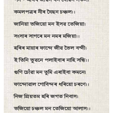
কমলপত্ৰৰ নীৰ যৈছন চঞ্চল।।
জানিয়া ভজিয়ো মন ইসৱ তেজিয়া।
সংসাৰ সাগৰে মন নমৰ মজিয়া।।
হৰিৰ মায়াৰ ফান্দে জীৱ ভৈল বন্দী।
ই তিনি ভুৱনে পলাইবাৰ নাহি সন্ধি।।
গুণি চোঁৱা মন তুমি এৰাইবা কমনে৷
ফান্দোৱাল গােবিন্দৰ ধৰিয়াে চৰণে।।
নিজ প্রিয়তম হৰি জগত নিবাস।
ভজিয়ো চঞ্চল মন তেজিয়ো আলাস।।