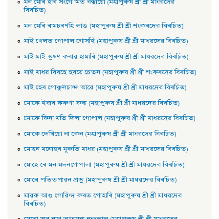
মন মেৰি হৰি সংগে মিত বন্ধায়াে (মহাপুৰুষ শ্ৰী শ্ৰী মাধৱদেৱ
বিৰচিত)
মন মেৰি ৰামচৰণহি লাগু (মহাপুৰুষ শ্ৰী শ্ৰী শংকৰদেৱ বিৰচিত)
মাই খেলত গােপাল গােসাঁই (মহাপুৰুষ শ্ৰী শ্ৰী মাধৱদেৱ বিৰচিত)
মাই মাই ভুষণ কৰাৱ হামাৰি (মহাপুৰুষ শ্ৰী শ্ৰী মাধৱদেৱ বিৰচিত)
মাই মাধৱ বিৰহে হৰয়ে চেতন (মহাপুৰুষ শ্ৰী শ্ৰী শংকৰদেৱ বিৰচিত)
মাই হেৰ গােকুলচান্দ আৱে (মহাপুৰুষ শ্ৰী শ্ৰী মাধৱদেৱ বিৰচিত)
মােকে ইবাৰ কৰুণা কৰা (মহাপুৰুষ শ্ৰী শ্ৰী মাধৱদেৱ বিৰচিত)
মােকে কিনা মতি দিলা গােপাল (মহাপুৰুষ শ্ৰী শ্ৰী মাধৱদেৱ বিৰচিত)
মােকে দেখিয়াে না কেন (মহাপুৰুষ শ্ৰী শ্ৰী মাধৱদেৱ বিৰচিত)
মােহন মনােহৰ মূৰুতি মাধৱ (মহাপুৰুষ শ্ৰী শ্ৰী মাধৱদেৱ বিৰচিত)
মােহে ৰে মন মদনগােপালা (মহাপুৰুষ শ্ৰী শ্ৰী মাধৱদেৱ বিৰচিত)
মােৰে পতিতপাৱন প্রভু (মহাপুৰুষ শ্ৰী শ্ৰী মাধৱদেৱ বিৰচিত)
মাৱক আগু গােৱিন্দ কৰত গােহাৰি (মহাপুৰুষ শ্ৰী শ্ৰী মাধৱদেৱ
বিৰচিত)