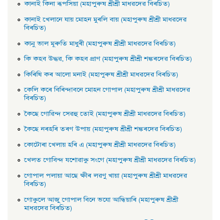
কানাই কিনা ৰূপসিয়া (মহাপুৰুষ শ্ৰীশ্ৰী মাধৱদেৱ বিৰচিত)
কানাই খেলানে যায় মােহন মুৰলি বায় (মহাপুৰুষ শ্ৰীশ্ৰী মাধৱদেৱ
বিৰচিত)
কানু ভাল মূৰুতি মাধুৰী (মহাপুৰুষ শ্ৰীশ্ৰী মাধৱদেৱ বিৰচিত)
কি কহব উদ্ধৱ, কি কহব প্রাণ (মহাপুৰুষ শ্ৰীশ্ৰী শঙ্কৰদেৱ বিৰচিত)
কিৰিষি কৰ আলাে মনাই (মহাপুৰুষ শ্ৰীশ্ৰী মাধৱদেৱ বিৰচিত)
কেলি কৰে বিৰিন্দাবনে মােহন গােপাল (মহাপুৰুষ শ্ৰীশ্ৰী মাধৱদেৱ
বিৰচিত)
কৈছে গােৱিন্দ সেৱহু তােই (মহাপুৰুষ শ্ৰীশ্ৰী মাধৱদেৱ বিৰচিত)
কৈছে নৰহৰি তৰণ উপায় (মহাপুৰুষ শ্ৰীশ্ৰী শঙ্কৰদেৱ বিৰচিত)
কোটোৰা খেলায় হৰি এ (মহাপুৰুষ শ্ৰীশ্ৰী মাধৱদেৱ বিৰচিত)
খেলত গোবিন্দ যশোৱাকু সংগে (মহাপুৰুষ শ্ৰীশ্ৰী মাধৱদেৱ বিৰচিত)
গােপাল পলায়া আছে ক্ষীৰ লৱণু খায়া (মহাপুৰুষ শ্ৰীশ্ৰী মাধৱদেৱ
বিৰচিত)
গােকুলে আজু গােপাল বিনে ভযাে আন্ধিয়াৰি (মহাপুৰুষ শ্ৰীশ্ৰী
মাধৱদেৱ বিৰচিত)