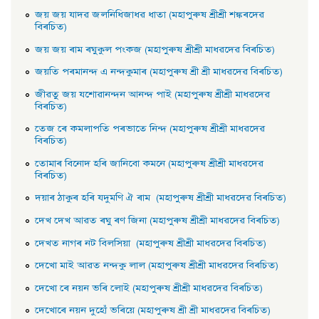
জয় জয় যাদৱ জলনিধিজাধৱ ধাতা (মহাপুৰুষ শ্ৰীশ্ৰী শঙ্কৰদেৱ
বিৰচিত)
জয় জয় ৰাম ৰঘুকুল পংকজ (মহাপুৰুষ শ্ৰীশ্ৰী মাধৱদেৱ বিৰচিত)
জয়তি পৰমানন্দ এ নন্দকুমাৰ (মহাপুৰুষ শ্ৰী শ্ৰী মাধৱদেৱ বিৰচিত)
জীৱতু জয় যশােৱানন্দন আনন্দ পাই (মহাপুৰুষ শ্ৰীশ্ৰী মাধৱদেৱ
বিৰচিত)
তেজ ৰে কমলাপতি পৰভাতে নিন্দ (মহাপুৰুষ শ্ৰীশ্ৰী মাধৱদেৱ
বিৰচিত)
তােমাৰ বিনােদ হৰি জানিবো কমনে (মহাপুৰুষ শ্ৰীশ্ৰী মাধৱদেৱ
বিৰচিত)
দয়াৰ ঠাকুৰ হৰি যদুমণি ঐ ৰাম (মহাপুৰুষ শ্ৰীশ্ৰী মাধৱদেৱ বিৰচিত)
দেখ দেখ আৱত ৰঘু ৰণ জিনা (মহাপুৰুষ শ্ৰীশ্ৰী মাধৱদেৱ বিৰচিত)
দেখত নাগৰ নট বিলসিয়া (মহাপুৰুষ শ্ৰীশ্ৰী মাধৱদেৱ বিৰচিত)
দেখাে মাই আৱত নন্দকু লাল (মহাপুৰুষ শ্ৰীশ্ৰী মাধৱদেৱ বিৰচিত)
দেখাে ৰে নয়ন ভৰি লােই (মহাপুৰুষ শ্ৰীশ্ৰী মাধৱদেৱ বিৰচিত)
দেখােৰে নয়ন দুহোঁ ভৰিয়ে (মহাপুৰুষ শ্ৰী শ্ৰী মাধৱদেৱ বিৰচিত)