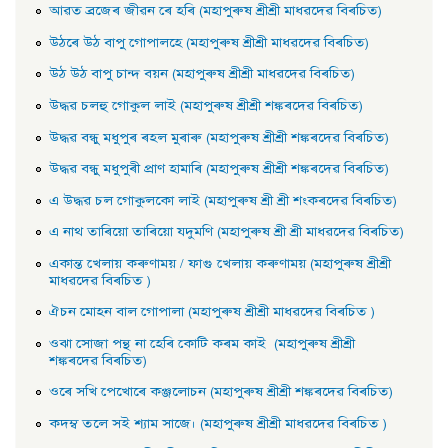
আৱত ব্ৰজেৰ জীৱন ৰে হৰি (মহাপুৰুষ শ্ৰীশ্ৰী মাধৱদেৱ বিৰচিত)
উঠৰে উঠ বাপু গােপালহে (মহাপুৰুষ শ্ৰীশ্ৰী মাধৱদেৱ বিৰচিত)
উঠ উঠ বাপু চান্দ বয়ন (মহাপুৰুষ শ্ৰীশ্ৰী মাধৱদেৱ বিৰচিত)
উদ্ধৱ চলহু গােকুল লাই (মহাপুৰুষ শ্ৰীশ্ৰী শঙ্কৰদেৱ বিৰচিত)
উদ্ধৱ বন্ধু মধুপুৰ ৰহল মুৰাৰু (মহাপুৰুষ শ্ৰীশ্ৰী শঙ্কৰদেৱ বিৰচিত)
উদ্ধৱ বন্ধু মধুপুৰী প্রাণ হামাৰি (মহাপুৰুষ শ্ৰীশ্ৰী শঙ্কৰদেৱ বিৰচিত)
এ উদ্ধৱ চল গােকুলকো লাই (মহাপুৰুষ শ্ৰী শ্ৰী শংকৰদেৱ বিৰচিত)
এ নাথ তাৰিয়াে তাৰিয়াে যদুমণি (মহাপুৰুষ শ্ৰী শ্ৰী মাধৱদেৱ বিৰচিত)
একান্ত খেলায় কৰুণাময় / ফাগু খেলায় কৰুণাময় (মহাপুৰুষ শ্ৰীশ্ৰী
মাধৱদেৱ বিৰচিত )
ঐচন মােহন বাল গােপালা (মহাপুৰুষ শ্ৰীশ্ৰী মাধৱদেৱ বিৰচিত )
ওঝা সােজা পন্থ না হেৰি কোটি কৰম কাই (মহাপুৰুষ শ্ৰীশ্ৰী
শঙ্কৰদেৱ বিৰচিত)
ওৰে সখি পেখােৰে কঞ্জলােচন (মহাপুৰুষ শ্ৰীশ্ৰী শঙ্কৰদেৱ বিৰচিত)
কদম্ব তলে সই শ্যাম সাজে। (মহাপুৰুষ শ্ৰীশ্ৰী মাধৱদেৱ বিৰচিত )