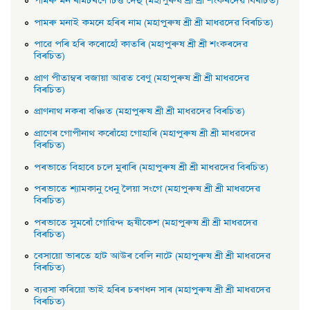
পামৰু মন ৰামচৰণে চিত্ত দেহু (মহাপুৰুষ শ্ৰী শ্ৰী শংকৰদেৱ বিৰচিত)
পামৰু মনাই কমনে হৰিৰ নাম (মহাপুৰুষ শ্ৰী শ্ৰী মাধৱদেৱ বিৰচিত)
পাৱে পৰি হৰি কৰোহোঁ কাতৰি (মহাপুৰুষ শ্ৰী শ্ৰী শংকৰদেৱ
বিৰচিত)
প্রাণ পীতাম্বৰ বজায়া আৱত বেণু (মহাপুৰুষ শ্ৰী শ্ৰী মাধৱদেৱ
বিৰচিত)
প্রাণনাথ নকৰা বঞ্চিত (মহাপুৰুষ শ্ৰী শ্ৰী মাধৱদেৱ বিৰচিত)
প্রাণেৰ গােপীনাথ কৰোঁহাে গােহাৰি (মহাপুৰুষ শ্ৰী শ্ৰী মাধৱদেৱ
বিৰচিত)
পৰভাতে বিহাবে চলে মুৰাৰি (মহাপুৰুষ শ্ৰী শ্ৰী মাধৱদেৱ বিৰচিত)
পৰভাতে শ্যামকানু ধেনু লৈয়া সংগে (মহাপুৰুষ শ্ৰী শ্ৰী মাধৱদেৱ
বিৰচিত)
পৰভাতে সুমৰোঁ গােৱিন্দ হৃষীকেশ (মহাপুৰুষ শ্ৰী শ্ৰী মাধৱদেৱ
বিৰচিত)
বেসায়াে ভাৰতে হাট আউৰ বেলি নাটে (মহাপুৰুষ শ্ৰী শ্ৰী মাধৱদেৱ
বিৰচিত)
ব্যৱসা কৰিয়াে ভাই হৰিৰ চৰণধন সাৰ (মহাপুৰুষ শ্ৰী শ্ৰী মাধৱদেৱ
বিৰচিত)