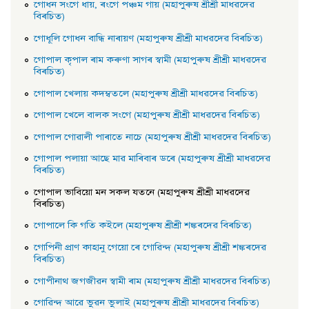
গােধন সংগে ধায়, ৰংগে পঞ্চম গায় (মহাপুৰুষ শ্ৰীশ্ৰী মাধৱদেৱ
বিৰচিত)
গােধূলি গােধন বান্ধি নাৰায়ণ (মহাপুৰুষ শ্ৰীশ্ৰী মাধৱদেৱ বিৰচিত)
গােপাল কৃপাল ৰাম কৰুণা সাগৰ স্বামী (মহাপুৰুষ শ্ৰীশ্ৰী মাধৱদেৱ
বিৰচিত)
গােপাল খেলায় কদম্বতলে (মহাপুৰুষ শ্ৰীশ্ৰী মাধৱদেৱ বিৰচিত)
গােপাল খেলে বালক সংগে (মহাপুৰুষ শ্ৰীশ্ৰী মাধৱদেৱ বিৰচিত)
গােপাল গােৱালী পাৰাতে নাচে (মহাপুৰুষ শ্ৰীশ্ৰী মাধৱদেৱ বিৰচিত)
গােপাল পলায়া আছে মাৱ মাৰিবাৰ ডৰে (মহাপুৰুষ শ্ৰীশ্ৰী মাধৱদেৱ
বিৰচিত)
গােপাল ভাবিয়ো মন সকল যতনে (মহাপুৰুষ শ্ৰীশ্ৰী মাধৱদেৱ
বিৰচিত)
গােপালে কি গতি কইলে (মহাপুৰুষ শ্ৰীশ্ৰী শঙ্কৰদেৱ বিৰচিত)
গােপিনী প্রাণ কাহানু গেয়ো ৰে গােৱিন্দ (মহাপুৰুষ শ্ৰীশ্ৰী শঙ্কৰদেৱ
বিৰচিত)
গােপীনাথ জগজীৱন স্বামী ৰাম (মহাপুৰুষ শ্ৰীশ্ৰী মাধৱদেৱ বিৰচিত)
গােৱিন্দ আৱে ভুৱন ভুলাই (মহাপুৰুষ শ্ৰীশ্ৰী মাধৱদেৱ বিৰচিত)