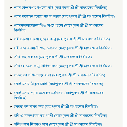
শ্যাম চান্দমুখ পেখলাে মাই (মহাপুৰুষ শ্ৰী শ্ৰী মাধৱদেৱ বিৰচিত)
শ্যাম মনােহৰ হৰয়ে নাগৰ জানে (মহাপুৰুষ শ্ৰী শ্ৰী মাধৱদেৱ বিৰচিত)
শ্যামকমললােচন শিশু সংগে চলে (মহাপুৰুষ শ্ৰী শ্ৰী মাধৱদেৱ
বিৰচিত)
সই দেখাে দেখাে সুন্দৰ কানু (মহাপুৰুষ শ্ৰী শ্ৰী মাধৱদেৱ বিৰচিত)
সই বনে বনমালী ধেনু চৰাৱত (মহাপুৰুষ শ্ৰী শ্ৰী মাধৱদেৱ বিৰচিত)
সখি কহ কহ ৰে (মহাপুৰুষ শ্ৰী শ্ৰী মাধৱদেৱ বিৰচিত)
সখি হে চলে কানু বিৰিন্দাবনে (মহাপুৰুষ শ্ৰী শ্ৰী মাধৱদেৱ বিৰচিত)
সাজে ৰে সখিনন্দকু বালা (মহাপুৰুষ শ্ৰী শ্ৰী মাধৱদেৱ বিৰচিত)
সােই সােই ঠাকুৰ মােই (মহাপুৰুষ শ্ৰী শ্ৰী শংকৰদেৱ বিৰচিত)
সােই সােই শ্যাম মনােহৰ দেখিয়াে (মহাপুৰুষ শ্ৰী শ্ৰী মাধৱদেৱ
বিৰচিত)
সেৱহু মন মাধৱ অৱ (মহাপুৰুষ শ্ৰী শ্ৰী মাধৱদেৱ বিৰচিত)
হৰি এ কৰুণাময় মই পাপী (মহাপুৰুষ শ্ৰী শ্ৰী মাধৱদেৱ বিৰচিত)
হৰিকু নাম নিগমকু সাৰ (মহাপুৰুষ শ্ৰী শ্ৰী মাধৱদেৱ বিৰচিত)