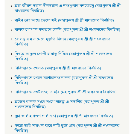
ব্রজ জীৱন দয়াল দীনদয়াল এ নন্দকুমাৰ মনমােহনু (মহাপুৰুষ শ্ৰী শ্ৰী
মাধৱদেৱ বিৰচিত)
বাইৰ হুয়া আছে দেখাে সই (মহাপুৰুষ শ্ৰী শ্ৰী মাধৱদেৱ বিৰচিত)
বালক গােপাল কৰতৰে কেলি (মহাপুৰুষ শ্ৰী শ্ৰী শংকৰদেৱ বিৰচিত)
বােলহু ৰাম নামেসে মুকুতি নিদান (মহাপুৰুষ শ্ৰী শ্ৰী শংকৰদেৱ
বিৰচিত)
বিৰহে আকুল গােপী হামাকু নিমিত্ত (মহাপুৰুষ শ্ৰী শ্ৰী শংকৰদেৱ
বিৰচিত)
বিৰিন্দাবনে খেলত (মহাপুৰুষ শ্ৰী শ্ৰী মাধৱদেৱ বিৰচিত)
বিৰিন্দাবনে খেলে যশােৱানন্দলালনা (মহাপুৰুষ শ্ৰী শ্ৰী মাধৱদেৱ
বিৰচিত)
বিৰিন্দাবনে ভেটলহাে এ হৰি (মহাপুৰুষ শ্ৰী শ্ৰী মাধৱদেৱ বিৰচিত)
ব্ৰজেৰ বালক সংগে ৰংগে নাচতু এ সদাশিৱ (মহাপুৰুষ শ্ৰী শ্ৰী
শংকৰদেৱ বিৰচিত)
বুঢ়া ভাই হৰিগুণ গাই নাচা (মহাপুৰুষ শ্ৰী শ্ৰী মাধৱদেৱ বিৰচিত)
ভয়াে ভাই সাৱধান যাৱে নাহি ছুটে প্রাণ (মহাপুৰুষ শ্ৰী শ্ৰী শংকৰদেৱ
বিৰচিত)