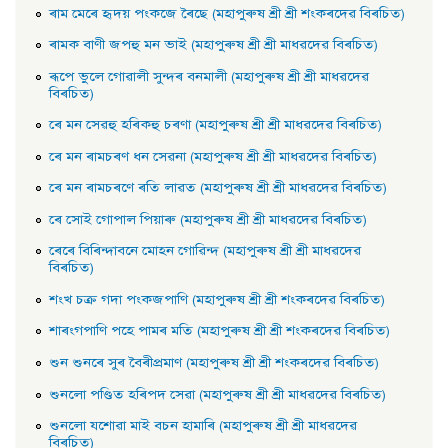
ৰাম মেৰে হৃদয় পংকজে ৰৈছে (মহাপুৰুষ শ্ৰী শ্ৰী শংকৰদেৱ বিৰচিত)
ৰামক বাণী জপহু মন ভাই (মহাপুৰুষ শ্ৰী শ্ৰী মাধৱদেৱ বিৰচিত)
ৰূপে ভুলে গােৱালী সুন্দৰ বনমালী (মহাপুৰুষ শ্ৰী শ্ৰী মাধৱদেৱ
বিৰচিত)
ৰে মন সেৱহু হৰিকহু চৰণা (মহাপুৰুষ শ্ৰী শ্ৰী মাধৱদেৱ বিৰচিত)
ৰে মন ৰামচৰণ ধন সেৱনা (মহাপুৰুষ শ্ৰী শ্ৰী মাধৱদেৱ বিৰচিত)
ৰে মন ৰামচৰণে ৰতি লাৱত (মহাপুৰুষ শ্ৰী শ্ৰী মাধৱদেৱ বিৰচিত)
ৰে সােই গােপাল পিয়াৰু (মহাপুৰুষ শ্ৰী শ্ৰী মাধৱদেৱ বিৰচিত)
ৰেৰে বিৰিন্দাবনে মােহন গােৱিন্দ (মহাপুৰুষ শ্ৰী শ্ৰী মাধৱদেৱ
বিৰচিত)
শংখ চক্র গদা পংকজপাণি (মহাপুৰুষ শ্ৰী শ্ৰী শংকৰদেৱ বিৰচিত)
শাৰংগপাণি পহে পামৰ মতি (মহাপুৰুষ শ্ৰী শ্ৰী শংকৰদেৱ বিৰচিত)
শুন শুনৰে সুৰ বৈৰীপ্রমাণ (মহাপুৰুষ শ্ৰী শ্ৰী শংকৰদেৱ বিৰচিত)
শুনলাে পণ্ডিত হৰিপদ সেৱা (মহাপুৰুষ শ্ৰী শ্ৰী মাধৱদেৱ বিৰচিত)
শুনলাে যশােৱা মাই বচন হামাৰি (মহাপুৰুষ শ্ৰী শ্ৰী মাধৱদেৱ
বিৰচিত)