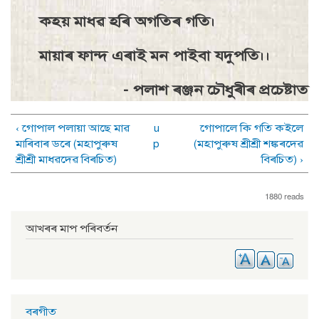
কহয় মাধৱ হৰি অগতিৰ গতি।
মায়াৰ ফান্দ এৰাই মন পাইবা যদুপতি।।
- পলাশ ৰঞ্জন চৌধুৰীৰ প্ৰচেষ্টাত
‹ গােপাল পলায়া আছে মাৱ
u
গােপালে কি গতি কইলে
মাৰিবাৰ ডৰে (মহাপুৰুষ
p
(মহাপুৰুষ শ্ৰীশ্ৰী শঙ্কৰদেৱ
শ্ৰীশ্ৰী মাধৱদেৱ বিৰচিত)
বিৰচিত) ›
1880 reads
আখৰৰ মাপ পৰিবৰ্তন
বৰগীত