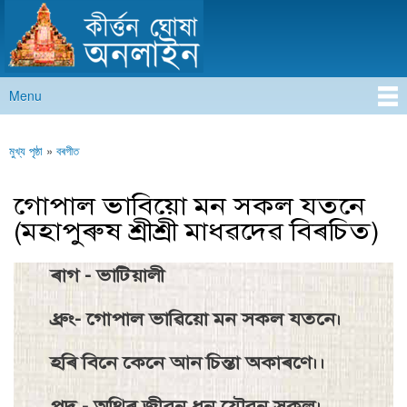
কীৰ্ত্তন ঘোষা অনলাইন
Skip to
main
content
Menu
Main menu
মুখ্য পৃষ্ঠা
»
বৰগীত
You are here
গােপাল ভাবিয়ো মন সকল যতনে
(মহাপুৰুষ শ্ৰীশ্ৰী মাধৱদেৱ বিৰচিত)
ৰাগ - ভাটিয়ালী
ধ্ৰুং- গােপাল ভাৱিয়ো মন সকল যতনে।
হৰি বিনে কেনে আন চিন্তা অকাৰণে।।
পদ - অথিৰ জীৱন ধন যৌৱন সকল।