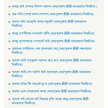
অৱহু মাই দেখত মিলল আনন্দ (মহাপুৰুষ শ্ৰীশ্ৰী মাধৱদেৱ বিৰচিত )
অৱ সখি পেখাে মদন গােপাল (মহাপুৰুষ শ্ৰীশ্ৰী মাধৱদেৱ বিৰচিত)
আগাে মাই তােহাৰি তনয় যদুমণি (মহাপুৰুষ শ্ৰীশ্ৰী মাধৱদেৱ
বিৰচিত)
আজু গােপীনাথ পেখলোঁ আঁখি (মহাপুৰুষ শ্ৰীশ্ৰী মাধৱদেৱ বিৰচিত)
আজু সুপৰভাতে পেখলোঁ মাই (মহাপুৰুষ শ্ৰীশ্ৰী মাধৱদেৱ বিৰচিত)
আনন্দে গােৱিন্দেঃ বায় বৃন্দাবনে বেণু (মহাপুৰুষ শ্ৰীশ্ৰী শঙ্কৰদেৱ
বিৰচিত)
আলাে ভাই গােকুলে আনন্দ জয় জয় (মহাপুৰুষ শ্ৰীশ্ৰী মাধৱদেৱ
বিৰচিত)
আলাে ভাই চল আইস যাই বৃন্দাৱনে (মহাপুৰুষ শ্ৰীশ্ৰী মাধৱদেৱ
বিৰচিত)
আলাে মঞি কি কহবোঁ দুঃখ (মহাপুৰুষ শ্ৰীশ্ৰী মাধৱদেৱ বিৰচিত)
আলাে শুনা গােৱালেৰ জায়া (মহাপুৰুষ শ্ৰীশ্ৰী মাধৱদেৱ বিৰচিত)
আলাে সই দেখাে সই বিহাৰে চলি আছে কানু (মহাপুৰুষ শ্ৰীশ্ৰী
মাধৱদেৱ বিৰচিত)