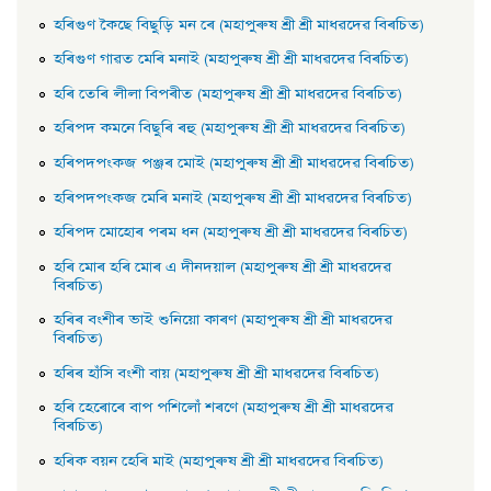
হৰিগুণ কৈছে বিছুড়ি মন ৰে (মহাপুৰুষ শ্ৰী শ্ৰী মাধৱদেৱ বিৰচিত)
হৰিগুণ গাৱত মেৰি মনাই (মহাপুৰুষ শ্ৰী শ্ৰী মাধৱদেৱ বিৰচিত)
হৰি তেৰি লীলা বিপৰীত (মহাপুৰুষ শ্ৰী শ্ৰী মাধৱদেৱ বিৰচিত)
হৰিপদ কমনে বিছুৰি ৰহু (মহাপুৰুষ শ্ৰী শ্ৰী মাধৱদেৱ বিৰচিত)
হৰিপদপংকজ পঞ্জৰ মােই (মহাপুৰুষ শ্ৰী শ্ৰী মাধৱদেৱ বিৰচিত)
হৰিপদপংকজ মেৰি মনাই (মহাপুৰুষ শ্ৰী শ্ৰী মাধৱদেৱ বিৰচিত)
হৰিপদ মােহােৰ পৰম ধন (মহাপুৰুষ শ্ৰী শ্ৰী মাধৱদেৱ বিৰচিত)
হৰি মােৰ হৰি মােৰ এ দীনদয়াল (মহাপুৰুষ শ্ৰী শ্ৰী মাধৱদেৱ
বিৰচিত)
হৰিৰ বংশীৰ ভাই শুনিয়াে কাৰণ (মহাপুৰুষ শ্ৰী শ্ৰী মাধৱদেৱ
বিৰচিত)
হৰিৰ হাঁসি বংশী বায় (মহাপুৰুষ শ্ৰী শ্ৰী মাধৱদেৱ বিৰচিত)
হৰি হেৰােৰে বাপ পশিলোঁ শৰণে (মহাপুৰুষ শ্ৰী শ্ৰী মাধৱদেৱ
বিৰচিত)
হৰিক বয়ন হেৰি মাই (মহাপুৰুষ শ্ৰী শ্ৰী মাধৱদেৱ বিৰচিত)