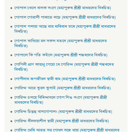
গােপাল খেলে বালক সংগে (মহাপুৰুষ শ্ৰীশ্ৰী মাধৱদেৱ বিৰচিত)
গােপাল গােৱালী পাৰাতে নাচে (মহাপুৰুষ শ্ৰীশ্ৰী মাধৱদেৱ বিৰচিত)
গােপাল পলায়া আছে মাৱ মাৰিবাৰ ডৰে (মহাপুৰুষ শ্ৰীশ্ৰী মাধৱদেৱ
বিৰচিত)
গােপাল ভাবিয়ো মন সকল যতনে (মহাপুৰুষ শ্ৰীশ্ৰী মাধৱদেৱ
বিৰচিত)
গােপালে কি গতি কইলে (মহাপুৰুষ শ্ৰীশ্ৰী শঙ্কৰদেৱ বিৰচিত)
গােপিনী প্রাণ কাহানু গেয়ো ৰে গােৱিন্দ (মহাপুৰুষ শ্ৰীশ্ৰী শঙ্কৰদেৱ
বিৰচিত)
গােপীনাথ জগজীৱন স্বামী ৰাম (মহাপুৰুষ শ্ৰীশ্ৰী মাধৱদেৱ বিৰচিত)
গােৱিন্দ আৱে ভুৱন ভুলাই (মহাপুৰুষ শ্ৰীশ্ৰী মাধৱদেৱ বিৰচিত)
গােৱিন্দ চলয়ে বিৰিন্দাবনে গােপ শিশু সংগে (মহাপুৰুষ শ্ৰীশ্ৰী
মাধৱদেৱ বিৰচিত)
গােৱিন্দ চিন্তহু বালগােপালং (মহাপুৰুষ শ্ৰীশ্ৰী মাধৱদেৱ বিৰচিত)
গােৱিন্দ দীনদয়াশীল স্বামী (মহাপুৰুষ শ্ৰীশ্ৰী মাধৱদেৱ বিৰচিত)
গােৱিন্দ মেৰি আৱত সৱ গােধন সঙ্গে ধায়া (মহাপুৰুষ শ্ৰীশ্ৰী মাধৱদেৱ