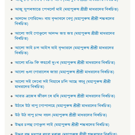
আজু সুপৰভাতে পেখলোঁ মাই (মহাপুৰুষ শ্ৰীশ্ৰী মাধৱদেৱ বিৰচিত)
আনন্দে গােৱিন্দেঃ বায় বৃন্দাবনে বেণু (মহাপুৰুষ শ্ৰীশ্ৰী শঙ্কৰদেৱ
বিৰচিত)
আলাে ভাই গােকুলে আনন্দ জয় জয় (মহাপুৰুষ শ্ৰীশ্ৰী মাধৱদেৱ
বিৰচিত)
আলাে ভাই চল আইস যাই বৃন্দাৱনে (মহাপুৰুষ শ্ৰীশ্ৰী মাধৱদেৱ
বিৰচিত)
আলাে মঞি কি কহবোঁ দুঃখ (মহাপুৰুষ শ্ৰীশ্ৰী মাধৱদেৱ বিৰচিত)
আলাে শুনা গােৱালেৰ জায়া (মহাপুৰুষ শ্ৰীশ্ৰী মাধৱদেৱ বিৰচিত)
আলাে সই দেখাে সই বিহাৰে চলি আছে কানু (মহাপুৰুষ শ্ৰীশ্ৰী
মাধৱদেৱ বিৰচিত)
আৱত ব্ৰজেৰ জীৱন ৰে হৰি (মহাপুৰুষ শ্ৰীশ্ৰী মাধৱদেৱ বিৰচিত)
উঠৰে উঠ বাপু গােপালহে (মহাপুৰুষ শ্ৰীশ্ৰী মাধৱদেৱ বিৰচিত)
উঠ উঠ বাপু চান্দ বয়ন (মহাপুৰুষ শ্ৰীশ্ৰী মাধৱদেৱ বিৰচিত)
উদ্ধৱ চলহু গােকুল লাই (মহাপুৰুষ শ্ৰীশ্ৰী শঙ্কৰদেৱ বিৰচিত)
উদ্ধৱ বন্ধু মধুপুৰ ৰহল মুৰাৰু (মহাপুৰুষ শ্ৰীশ্ৰী শঙ্কৰদেৱ বিৰচিত)