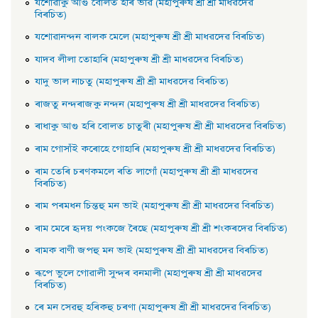
যশােৱাকু আগু বােলত হৰি ভাৱ (মহাপুৰুষ শ্ৰী শ্ৰী মাধৱদেৱ
বিৰচিত)
যশােৱানন্দন বালক মেলে (মহাপুৰুষ শ্ৰী শ্ৰী মাধৱদেৱ বিৰচিত)
যাদব লীলা তােহাৰি (মহাপুৰুষ শ্ৰী শ্ৰী মাধৱদেৱ বিৰচিত)
যাদু ভাল নাচতু (মহাপুৰুষ শ্ৰী শ্ৰী মাধৱদেৱ বিৰচিত)
ৰাজতু নন্দৰাজকু নন্দন (মহাপুৰুষ শ্ৰী শ্ৰী মাধৱদেৱ বিৰচিত)
ৰাধাকু আগু হৰি বােলত চাতুৰী (মহাপুৰুষ শ্ৰী শ্ৰী মাধৱদেৱ বিৰচিত)
ৰাম গােসাঁই কৰােহে গােহাৰি (মহাপুৰুষ শ্ৰী শ্ৰী মাধৱদেৱ বিৰচিত)
ৰাম তেৰি চৰণকমলে ৰতি লাগোঁ (মহাপুৰুষ শ্ৰী শ্ৰী মাধৱদেৱ
বিৰচিত)
ৰাম পৰমধন চিন্তহু মন ভাই (মহাপুৰুষ শ্ৰী শ্ৰী মাধৱদেৱ বিৰচিত)
ৰাম মেৰে হৃদয় পংকজে ৰৈছে (মহাপুৰুষ শ্ৰী শ্ৰী শংকৰদেৱ বিৰচিত)
ৰামক বাণী জপহু মন ভাই (মহাপুৰুষ শ্ৰী শ্ৰী মাধৱদেৱ বিৰচিত)
ৰূপে ভুলে গােৱালী সুন্দৰ বনমালী (মহাপুৰুষ শ্ৰী শ্ৰী মাধৱদেৱ
বিৰচিত)
ৰে মন সেৱহু হৰিকহু চৰণা (মহাপুৰুষ শ্ৰী শ্ৰী মাধৱদেৱ বিৰচিত)