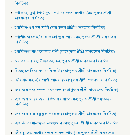
বিৰচিত)
গােৱিন্দ, দুগ্ধ পিউ দুগ্ধ পিউ বােলেএ যশােৱা (মহাপুৰুষ শ্ৰীশ্ৰী
মাধৱদেৱ বিৰচিত)
গােৱিন্দ-গুণ মন লাগি (মহাপুৰুষ শ্ৰীশ্ৰী শঙ্কৰদেৱ বিৰচিত)
গােপীনাথ গােহাৰি কৰােহোঁ তুৱা পায়া (মহাপুৰুষ শ্ৰী শ্ৰী মাধৱদেৱ
বিৰচিত)
গােৱিন্দকু ৰাধা বােলত বাণী (মহাপুৰুষ শ্ৰীশ্ৰী মাধৱদেৱ বিৰচিত)
চল ৰে চল বন্ধু উদ্ধৱ হে (মহাপুৰুষ শ্ৰীশ্ৰী মাধৱদেৱ বিৰচিত)
চিন্তহু গােৱিন্দ মন মেৰি ভাই (মহাপুৰুষ শ্ৰীশ্ৰী মাধৱদেৱ বিৰচিত)
ছিৰিৰাম মই হৰি পাপী পামৰু (মহাপুৰুষ শ্ৰীশ্ৰী শঙ্কৰদেৱ বিৰচিত)
জয় জয় নন্দ নন্দন পৰমানন্দ (মহাপুৰুষ শ্ৰীশ্ৰী মাধৱদেৱ বিৰচিত)
জয় জয় যাদৱ জলনিধিজাধৱ ধাতা (মহাপুৰুষ শ্ৰীশ্ৰী শঙ্কৰদেৱ
বিৰচিত)
জয় জয় ৰাম ৰঘুকুল পংকজ (মহাপুৰুষ শ্ৰীশ্ৰী মাধৱদেৱ বিৰচিত)
জয়তি পৰমানন্দ এ নন্দকুমাৰ (মহাপুৰুষ শ্ৰী শ্ৰী মাধৱদেৱ বিৰচিত)
জীৱতু জয় যশােৱানন্দন আনন্দ পাই (মহাপুৰুষ শ্ৰীশ্ৰী মাধৱদেৱ