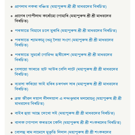
প্রাণনাথ নকৰা বঞ্চিত (মহাপুৰুষ শ্ৰী শ্ৰী মাধৱদেৱ বিৰচিত)
প্রাণেৰ গােপীনাথ কৰোঁহাে গােহাৰি (মহাপুৰুষ শ্ৰী শ্ৰী মাধৱদেৱ
বিৰচিত)
পৰভাতে বিহাবে চলে মুৰাৰি (মহাপুৰুষ শ্ৰী শ্ৰী মাধৱদেৱ বিৰচিত)
পৰভাতে শ্যামকানু ধেনু লৈয়া সংগে (মহাপুৰুষ শ্ৰী শ্ৰী মাধৱদেৱ
বিৰচিত)
পৰভাতে সুমৰোঁ গােৱিন্দ হৃষীকেশ (মহাপুৰুষ শ্ৰী শ্ৰী মাধৱদেৱ
বিৰচিত)
বেসায়াে ভাৰতে হাট আউৰ বেলি নাটে (মহাপুৰুষ শ্ৰী শ্ৰী মাধৱদেৱ
বিৰচিত)
ব্যৱসা কৰিয়াে ভাই হৰিৰ চৰণধন সাৰ (মহাপুৰুষ শ্ৰী শ্ৰী মাধৱদেৱ
বিৰচিত)
ব্রজ জীৱন দয়াল দীনদয়াল এ নন্দকুমাৰ মনমােহনু (মহাপুৰুষ শ্ৰী শ্ৰী
মাধৱদেৱ বিৰচিত)
বাইৰ হুয়া আছে দেখাে সই (মহাপুৰুষ শ্ৰী শ্ৰী মাধৱদেৱ বিৰচিত)
বালক গােপাল কৰতৰে কেলি (মহাপুৰুষ শ্ৰী শ্ৰী শংকৰদেৱ বিৰচিত)
বােলহু ৰাম নামেসে মুকুতি নিদান (মহাপুৰুষ শ্ৰী শ্ৰী শংকৰদেৱ