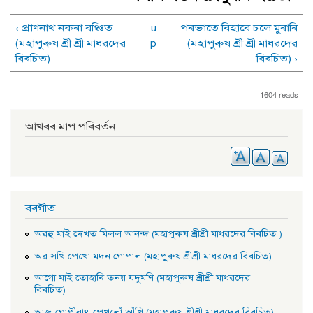
‹ প্রাণনাথ নকৰা বঞ্চিত
u
পৰভাতে বিহাবে চলে মুৰাৰি
(মহাপুৰুষ শ্ৰী শ্ৰী মাধৱদেৱ
p
(মহাপুৰুষ শ্ৰী শ্ৰী মাধৱদেৱ
বিৰচিত)
বিৰচিত) ›
1604 reads
আখৰৰ মাপ পৰিবৰ্তন
বৰগীত
অৱহু মাই দেখত মিলল আনন্দ (মহাপুৰুষ শ্ৰীশ্ৰী মাধৱদেৱ বিৰচিত )
অৱ সখি পেখাে মদন গােপাল (মহাপুৰুষ শ্ৰীশ্ৰী মাধৱদেৱ বিৰচিত)
আগাে মাই তােহাৰি তনয় যদুমণি (মহাপুৰুষ শ্ৰীশ্ৰী মাধৱদেৱ
বিৰচিত)
আজু গােপীনাথ পেখলোঁ আঁখি (মহাপুৰুষ শ্ৰীশ্ৰী মাধৱদেৱ বিৰচিত)