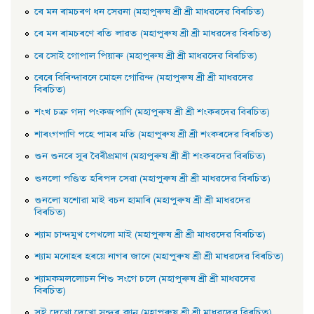
ৰে মন ৰামচৰণ ধন সেৱনা (মহাপুৰুষ শ্ৰী শ্ৰী মাধৱদেৱ বিৰচিত)
ৰে মন ৰামচৰণে ৰতি লাৱত (মহাপুৰুষ শ্ৰী শ্ৰী মাধৱদেৱ বিৰচিত)
ৰে সােই গােপাল পিয়াৰু (মহাপুৰুষ শ্ৰী শ্ৰী মাধৱদেৱ বিৰচিত)
ৰেৰে বিৰিন্দাবনে মােহন গােৱিন্দ (মহাপুৰুষ শ্ৰী শ্ৰী মাধৱদেৱ
বিৰচিত)
শংখ চক্র গদা পংকজপাণি (মহাপুৰুষ শ্ৰী শ্ৰী শংকৰদেৱ বিৰচিত)
শাৰংগপাণি পহে পামৰ মতি (মহাপুৰুষ শ্ৰী শ্ৰী শংকৰদেৱ বিৰচিত)
শুন শুনৰে সুৰ বৈৰীপ্রমাণ (মহাপুৰুষ শ্ৰী শ্ৰী শংকৰদেৱ বিৰচিত)
শুনলাে পণ্ডিত হৰিপদ সেৱা (মহাপুৰুষ শ্ৰী শ্ৰী মাধৱদেৱ বিৰচিত)
শুনলাে যশােৱা মাই বচন হামাৰি (মহাপুৰুষ শ্ৰী শ্ৰী মাধৱদেৱ
বিৰচিত)
শ্যাম চান্দমুখ পেখলাে মাই (মহাপুৰুষ শ্ৰী শ্ৰী মাধৱদেৱ বিৰচিত)
শ্যাম মনােহৰ হৰয়ে নাগৰ জানে (মহাপুৰুষ শ্ৰী শ্ৰী মাধৱদেৱ বিৰচিত)
শ্যামকমললােচন শিশু সংগে চলে (মহাপুৰুষ শ্ৰী শ্ৰী মাধৱদেৱ
বিৰচিত)
সই দেখাে দেখাে সুন্দৰ কানু (মহাপুৰুষ শ্ৰী শ্ৰী মাধৱদেৱ বিৰচিত)