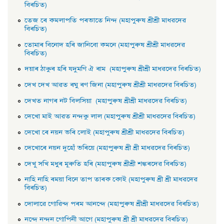
বিৰচিত)
তেজ ৰে কমলাপতি পৰভাতে নিন্দ (মহাপুৰুষ শ্ৰীশ্ৰী মাধৱদেৱ
বিৰচিত)
তােমাৰ বিনােদ হৰি জানিবো কমনে (মহাপুৰুষ শ্ৰীশ্ৰী মাধৱদেৱ
বিৰচিত)
দয়াৰ ঠাকুৰ হৰি যদুমণি ঐ ৰাম (মহাপুৰুষ শ্ৰীশ্ৰী মাধৱদেৱ বিৰচিত)
দেখ দেখ আৱত ৰঘু ৰণ জিনা (মহাপুৰুষ শ্ৰীশ্ৰী মাধৱদেৱ বিৰচিত)
দেখত নাগৰ নট বিলসিয়া (মহাপুৰুষ শ্ৰীশ্ৰী মাধৱদেৱ বিৰচিত)
দেখাে মাই আৱত নন্দকু লাল (মহাপুৰুষ শ্ৰীশ্ৰী মাধৱদেৱ বিৰচিত)
দেখাে ৰে নয়ন ভৰি লােই (মহাপুৰুষ শ্ৰীশ্ৰী মাধৱদেৱ বিৰচিত)
দেখােৰে নয়ন দুহোঁ ভৰিয়ে (মহাপুৰুষ শ্ৰী শ্ৰী মাধৱদেৱ বিৰচিত)
দেখু সখি মধুৰ মূৰুতি হৰি (মহাপুৰুষ শ্ৰীশ্ৰী শঙ্কৰদেৱ বিৰচিত)
নাহি নাহি ৰময়া বিনে তাপ তাৰক কোই (মহাপুৰুষ শ্ৰী শ্ৰী মাধৱদেৱ
বিৰচিত)
দোলাৱে গােৱিন্দ পৰম আনন্দে (মহাপুৰুষ শ্ৰীশ্ৰী মাধৱদেৱ বিৰচিত)
নন্দে নন্দন গােপিনী আগে (মহাপুৰুষ শ্ৰী শ্ৰী মাধৱদেৱ বিৰচিত)