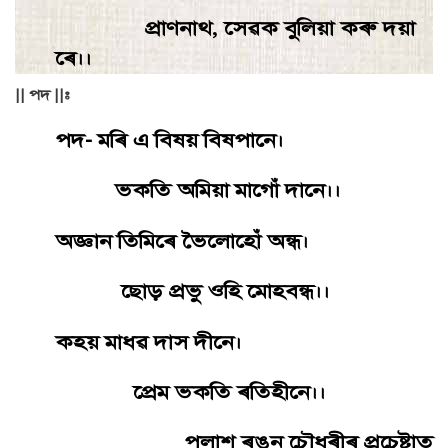
প্রাণনাথ, সেৱক বুলিয়া কৰু দয়া
ৰে।।
|| পদ ||:
পদ- মৰি এ বিষয় বিষপানে।
ভকতি অমিয়া মাগোঁ দানে।।
অজ্ঞান তিমিৰে ভৈলােহোঁ অন্ধ।
ছােড় প্রভু ওহি মােহবন্ধ।।
কহয় মাধৱ দাস দীনে।
প্রেম ভকতি ৰতিহীনে।।
পলাশ ৰঙন চৌধুৰীৰ প্ৰচেষ্টাত