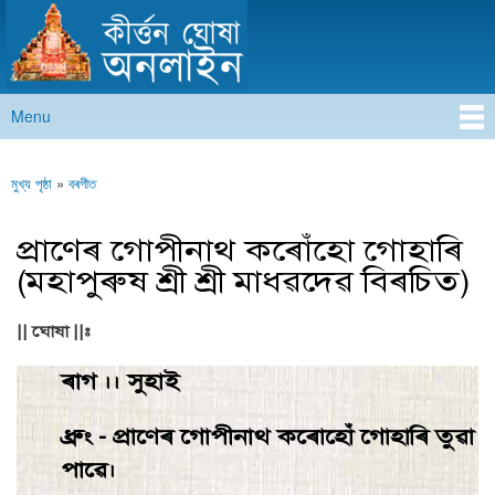
কীৰ্ত্তন ঘোষা অনলাইন
Skip to
main
content
Menu
Main menu
মুখ্য পৃষ্ঠা
»
বৰগীত
You are here
প্রাণেৰ গােপীনাথ কৰোঁহাে গােহাৰি
(মহাপুৰুষ শ্ৰী শ্ৰী মাধৱদেৱ বিৰচিত)
|| ঘোষা ||:
ৰাগ ।। সুহাই
ধ্রুং - প্রাণেৰ গােপীনাথ কৰােহোঁ গােহাৰি তুৱা
পাৱে।