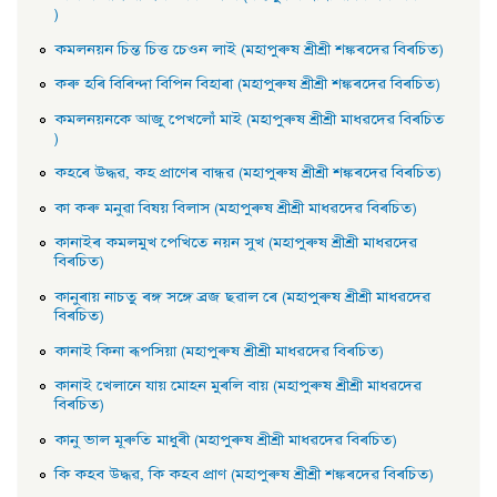
)
কমলনয়ন চিন্ত চিত্ত চেওন লাই (মহাপুৰুষ শ্ৰীশ্ৰী শঙ্কৰদেৱ বিৰচিত)
কৰু হৰি বিৰিন্দা বিপিন বিহাৰা (মহাপুৰুষ শ্ৰীশ্ৰী শঙ্কৰদেৱ বিৰচিত)
কমলনয়নকে আজু পেখলোঁ মাই (মহাপুৰুষ শ্ৰীশ্ৰী মাধৱদেৱ বিৰচিত
)
কহৰে উদ্ধৱ, কহ প্রাণেৰ বান্ধৱ (মহাপুৰুষ শ্ৰীশ্ৰী শঙ্কৰদেৱ বিৰচিত)
কা কৰু মনুৱা বিষয় বিলাস (মহাপুৰুষ শ্ৰীশ্ৰী মাধৱদেৱ বিৰচিত)
কানাইৰ কমলমুখ পেখিতে নয়ন সুখ (মহাপুৰুষ শ্ৰীশ্ৰী মাধৱদেৱ
বিৰচিত)
কানুৰায় নাচতু ৰঙ্গ সঙ্গে ব্রজ ছৱাল ৰে (মহাপুৰুষ শ্ৰীশ্ৰী মাধৱদেৱ
বিৰচিত)
কানাই কিনা ৰূপসিয়া (মহাপুৰুষ শ্ৰীশ্ৰী মাধৱদেৱ বিৰচিত)
কানাই খেলানে যায় মােহন মুৰলি বায় (মহাপুৰুষ শ্ৰীশ্ৰী মাধৱদেৱ
বিৰচিত)
কানু ভাল মূৰুতি মাধুৰী (মহাপুৰুষ শ্ৰীশ্ৰী মাধৱদেৱ বিৰচিত)
কি কহব উদ্ধৱ, কি কহব প্রাণ (মহাপুৰুষ শ্ৰীশ্ৰী শঙ্কৰদেৱ বিৰচিত)