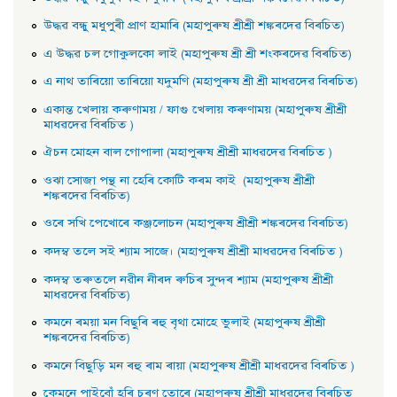
উদ্ধৱ বন্ধু মধুপুৰী প্রাণ হামাৰি (মহাপুৰুষ শ্ৰীশ্ৰী শঙ্কৰদেৱ বিৰচিত)
এ উদ্ধৱ চল গােকুলকো লাই (মহাপুৰুষ শ্ৰী শ্ৰী শংকৰদেৱ বিৰচিত)
এ নাথ তাৰিয়াে তাৰিয়াে যদুমণি (মহাপুৰুষ শ্ৰী শ্ৰী মাধৱদেৱ বিৰচিত)
একান্ত খেলায় কৰুণাময় / ফাগু খেলায় কৰুণাময় (মহাপুৰুষ শ্ৰীশ্ৰী
মাধৱদেৱ বিৰচিত )
ঐচন মােহন বাল গােপালা (মহাপুৰুষ শ্ৰীশ্ৰী মাধৱদেৱ বিৰচিত )
ওঝা সােজা পন্থ না হেৰি কোটি কৰম কাই (মহাপুৰুষ শ্ৰীশ্ৰী
শঙ্কৰদেৱ বিৰচিত)
ওৰে সখি পেখােৰে কঞ্জলােচন (মহাপুৰুষ শ্ৰীশ্ৰী শঙ্কৰদেৱ বিৰচিত)
কদম্ব তলে সই শ্যাম সাজে। (মহাপুৰুষ শ্ৰীশ্ৰী মাধৱদেৱ বিৰচিত )
কদম্ব তৰুতলে নৱীন নীৰদ ৰুচিৰ সুন্দৰ শ্যাম (মহাপুৰুষ শ্ৰীশ্ৰী
মাধৱদেৱ বিৰচিত)
কমনে ৰময়া মন বিছুৰি ৰহু বৃথা মােহে ভুলাই (মহাপুৰুষ শ্ৰীশ্ৰী
শঙ্কৰদেৱ বিৰচিত)
কমনে বিছুড়ি মন ৰহু ৰাম ৰায়া (মহাপুৰুষ শ্ৰীশ্ৰী মাধৱদেৱ বিৰচিত )
কেমনে পাইবোঁ হৰি চৰণ তােৰে (মহাপুৰুষ শ্ৰীশ্ৰী মাধৱদেৱ বিৰচিত