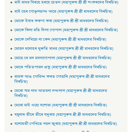
মাই মাধৱ বিৰহে হৰয়ে চেতন (মহাপুৰুষ শ্ৰী শ্ৰী শংকৰদেৱ বিৰচিত)
মাই হেৰ গােকুলচান্দ আৱে (মহাপুৰুষ শ্ৰী শ্ৰী মাধৱদেৱ বিৰচিত)
মােকে ইবাৰ কৰুণা কৰা (মহাপুৰুষ শ্ৰী শ্ৰী মাধৱদেৱ বিৰচিত)
মােকে কিনা মতি দিলা গােপাল (মহাপুৰুষ শ্ৰী শ্ৰী মাধৱদেৱ বিৰচিত)
মােকে দেখিয়াে না কেন (মহাপুৰুষ শ্ৰী শ্ৰী মাধৱদেৱ বিৰচিত)
মােহন মনােহৰ মূৰুতি মাধৱ (মহাপুৰুষ শ্ৰী শ্ৰী মাধৱদেৱ বিৰচিত)
মােহে ৰে মন মদনগােপালা (মহাপুৰুষ শ্ৰী শ্ৰী মাধৱদেৱ বিৰচিত)
মােৰে পতিতপাৱন প্রভু (মহাপুৰুষ শ্ৰী শ্ৰী মাধৱদেৱ বিৰচিত)
মাৱক আগু গােৱিন্দ কৰত গােহাৰি (মহাপুৰুষ শ্ৰী শ্ৰী মাধৱদেৱ
বিৰচিত)
মেৰাে অৱ নাথ আতমনা নন্দলাল (মহাপুৰুষ শ্ৰী শ্ৰী মাধৱদেৱ
বিৰচিত)
মেৰাে মাই ওহাে যশােৱা (মহাপুৰুষ শ্ৰী শ্ৰী মাধৱদেৱ বিৰচিত)
যমুনাৰ তীৰে তীৰে যদুৰায় (মহাপুৰুষ শ্ৰী শ্ৰী মাধৱদেৱ বিৰচিত)
যশােমতী পেখিতে নয়ন জুৰায় (মহাপুৰুষ শ্ৰী শ্ৰী মাধৱদেৱ বিৰচিত)