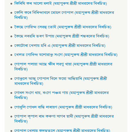
কিৰিষি কৰ আলাে মনাই (মহাপুৰুষ শ্ৰীশ্ৰী মাধৱদেৱ বিৰচিত)
কেলি কৰে বিৰিন্দাবনে মােহন গােপাল (মহাপুৰুষ শ্ৰীশ্ৰী মাধৱদেৱ
বিৰচিত)
কৈছে গােৱিন্দ সেৱহু তােই (মহাপুৰুষ শ্ৰীশ্ৰী মাধৱদেৱ বিৰচিত)
কৈছে নৰহৰি তৰণ উপায় (মহাপুৰুষ শ্ৰীশ্ৰী শঙ্কৰদেৱ বিৰচিত)
কোটোৰা খেলায় হৰি এ (মহাপুৰুষ শ্ৰীশ্ৰী মাধৱদেৱ বিৰচিত)
খেলত গোবিন্দ যশোৱাকু সংগে (মহাপুৰুষ শ্ৰীশ্ৰী মাধৱদেৱ বিৰচিত)
গােপাল পলায়া আছে ক্ষীৰ লৱণু খায়া (মহাপুৰুষ শ্ৰীশ্ৰী মাধৱদেৱ
বিৰচিত)
গােকুলে আজু গােপাল বিনে ভযাে আন্ধিয়াৰি (মহাপুৰুষ শ্ৰীশ্ৰী
মাধৱদেৱ বিৰচিত)
গােধন সংগে ধায়, ৰংগে পঞ্চম গায় (মহাপুৰুষ শ্ৰীশ্ৰী মাধৱদেৱ
বিৰচিত)
গােধূলি গােধন বান্ধি নাৰায়ণ (মহাপুৰুষ শ্ৰীশ্ৰী মাধৱদেৱ বিৰচিত)
গােপাল কৃপাল ৰাম কৰুণা সাগৰ স্বামী (মহাপুৰুষ শ্ৰীশ্ৰী মাধৱদেৱ
বিৰচিত)
গােপাল খেলায় কদম্বতলে (মহাপুৰুষ শ্ৰীশ্ৰী মাধৱদেৱ বিৰচিত)