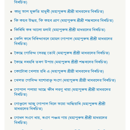
বিৰচিত)
কানু ভাল মূৰুতি মাধুৰী (মহাপুৰুষ শ্ৰীশ্ৰী মাধৱদেৱ বিৰচিত)
কি কহব উদ্ধৱ, কি কহব প্রাণ (মহাপুৰুষ শ্ৰীশ্ৰী শঙ্কৰদেৱ বিৰচিত)
কিৰিষি কৰ আলাে মনাই (মহাপুৰুষ শ্ৰীশ্ৰী মাধৱদেৱ বিৰচিত)
কেলি কৰে বিৰিন্দাবনে মােহন গােপাল (মহাপুৰুষ শ্ৰীশ্ৰী মাধৱদেৱ
বিৰচিত)
কৈছে গােৱিন্দ সেৱহু তােই (মহাপুৰুষ শ্ৰীশ্ৰী মাধৱদেৱ বিৰচিত)
কৈছে নৰহৰি তৰণ উপায় (মহাপুৰুষ শ্ৰীশ্ৰী শঙ্কৰদেৱ বিৰচিত)
কোটোৰা খেলায় হৰি এ (মহাপুৰুষ শ্ৰীশ্ৰী মাধৱদেৱ বিৰচিত)
খেলত গোবিন্দ যশোৱাকু সংগে (মহাপুৰুষ শ্ৰীশ্ৰী মাধৱদেৱ বিৰচিত)
গােপাল পলায়া আছে ক্ষীৰ লৱণু খায়া (মহাপুৰুষ শ্ৰীশ্ৰী মাধৱদেৱ
বিৰচিত)
গােকুলে আজু গােপাল বিনে ভযাে আন্ধিয়াৰি (মহাপুৰুষ শ্ৰীশ্ৰী
মাধৱদেৱ বিৰচিত)
গােধন সংগে ধায়, ৰংগে পঞ্চম গায় (মহাপুৰুষ শ্ৰীশ্ৰী মাধৱদেৱ
বিৰচিত)