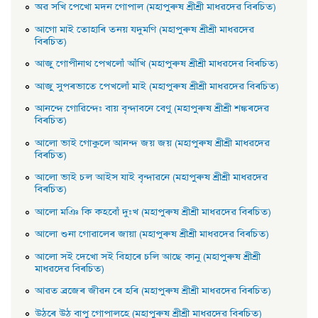
অৱ সখি পেখাে মদন গােপাল (মহাপুৰুষ শ্ৰীশ্ৰী মাধৱদেৱ বিৰচিত)
আগাে মাই তােহাৰি তনয় যদুমণি (মহাপুৰুষ শ্ৰীশ্ৰী মাধৱদেৱ
বিৰচিত)
আজু গােপীনাথ পেখলোঁ আঁখি (মহাপুৰুষ শ্ৰীশ্ৰী মাধৱদেৱ বিৰচিত)
আজু সুপৰভাতে পেখলোঁ মাই (মহাপুৰুষ শ্ৰীশ্ৰী মাধৱদেৱ বিৰচিত)
আনন্দে গােৱিন্দেঃ বায় বৃন্দাবনে বেণু (মহাপুৰুষ শ্ৰীশ্ৰী শঙ্কৰদেৱ
বিৰচিত)
আলাে ভাই গােকুলে আনন্দ জয় জয় (মহাপুৰুষ শ্ৰীশ্ৰী মাধৱদেৱ
বিৰচিত)
আলাে ভাই চল আইস যাই বৃন্দাৱনে (মহাপুৰুষ শ্ৰীশ্ৰী মাধৱদেৱ
বিৰচিত)
আলাে মঞি কি কহবোঁ দুঃখ (মহাপুৰুষ শ্ৰীশ্ৰী মাধৱদেৱ বিৰচিত)
আলাে শুনা গােৱালেৰ জায়া (মহাপুৰুষ শ্ৰীশ্ৰী মাধৱদেৱ বিৰচিত)
আলাে সই দেখাে সই বিহাৰে চলি আছে কানু (মহাপুৰুষ শ্ৰীশ্ৰী
মাধৱদেৱ বিৰচিত)
আৱত ব্ৰজেৰ জীৱন ৰে হৰি (মহাপুৰুষ শ্ৰীশ্ৰী মাধৱদেৱ বিৰচিত)
উঠৰে উঠ বাপু গােপালহে (মহাপুৰুষ শ্ৰীশ্ৰী মাধৱদেৱ বিৰচিত)