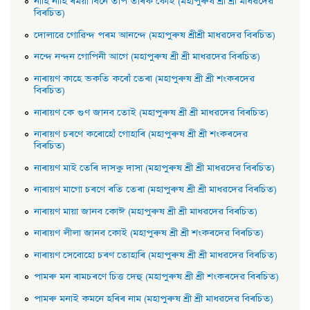
নাহি নাহি ৰময়া বিনে তাপ তাৰক কোই (মহাপুৰুষ শ্ৰী শ্ৰী মাধৱদেৱ
বিৰচিত)
দোলাৱে গােৱিন্দ পৰম আনন্দে (মহাপুৰুষ শ্ৰীশ্ৰী মাধৱদেৱ বিৰচিত)
নন্দে নন্দন গােপিনী আগে (মহাপুৰুষ শ্ৰী শ্ৰী মাধৱদেৱ বিৰচিত)
নাৰায়ণ কাহে ভকতি কৰোঁ তেৰা (মহাপুৰুষ শ্ৰী শ্ৰী শংকৰদেৱ
বিৰচিত)
নাৰায়ণ কে গুণ জানব তােই (মহাপুৰুষ শ্ৰী শ্ৰী মাধৱদেৱ বিৰচিত)
নাৰায়ণ চৰণে কৰোহোঁ গােহাৰি (মহাপুৰুষ শ্ৰী শ্ৰী শংকৰদেৱ
বিৰচিত)
নাৰায়ণ মাই তেৰি দাসকু দাসা (মহাপুৰুষ শ্ৰী শ্ৰী মাধৱদেৱ বিৰচিত)
নাৰায়ণ মাগো চৰণে ৰতি তেৰা (মহাপুৰুষ শ্ৰী শ্ৰী মাধৱদেৱ বিৰচিত)
নাৰায়ণ মায়া জানব কোঈ (মহাপুৰুষ শ্ৰী শ্ৰী মাধৱদেৱ বিৰচিত)
নাৰায়ণ লীলা জানব কোই (মহাপুৰুষ শ্ৰী শ্ৰী শংকৰদেৱ বিৰচিত)
নাৰায়ণ সেবােহাে চৰণ তােহাৰি (মহাপুৰুষ শ্ৰী শ্ৰী মাধৱদেৱ বিৰচিত)
পামৰু মন ৰামচৰণে চিত্ত দেহু (মহাপুৰুষ শ্ৰী শ্ৰী শংকৰদেৱ বিৰচিত)
পামৰু মনাই কমনে হৰিৰ নাম (মহাপুৰুষ শ্ৰী শ্ৰী মাধৱদেৱ বিৰচিত)