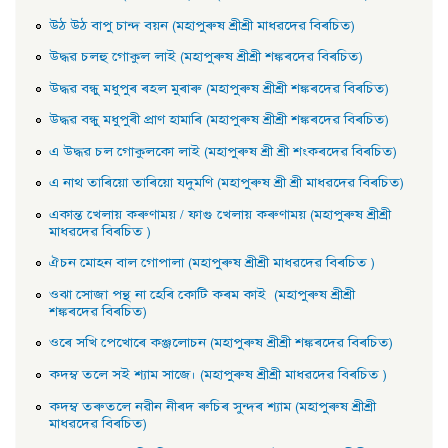
উঠ উঠ বাপু চান্দ বয়ন (মহাপুৰুষ শ্ৰীশ্ৰী মাধৱদেৱ বিৰচিত)
উদ্ধৱ চলহু গােকুল লাই (মহাপুৰুষ শ্ৰীশ্ৰী শঙ্কৰদেৱ বিৰচিত)
উদ্ধৱ বন্ধু মধুপুৰ ৰহল মুৰাৰু (মহাপুৰুষ শ্ৰীশ্ৰী শঙ্কৰদেৱ বিৰচিত)
উদ্ধৱ বন্ধু মধুপুৰী প্রাণ হামাৰি (মহাপুৰুষ শ্ৰীশ্ৰী শঙ্কৰদেৱ বিৰচিত)
এ উদ্ধৱ চল গােকুলকো লাই (মহাপুৰুষ শ্ৰী শ্ৰী শংকৰদেৱ বিৰচিত)
এ নাথ তাৰিয়াে তাৰিয়াে যদুমণি (মহাপুৰুষ শ্ৰী শ্ৰী মাধৱদেৱ বিৰচিত)
একান্ত খেলায় কৰুণাময় / ফাগু খেলায় কৰুণাময় (মহাপুৰুষ শ্ৰীশ্ৰী
মাধৱদেৱ বিৰচিত )
ঐচন মােহন বাল গােপালা (মহাপুৰুষ শ্ৰীশ্ৰী মাধৱদেৱ বিৰচিত )
ওঝা সােজা পন্থ না হেৰি কোটি কৰম কাই (মহাপুৰুষ শ্ৰীশ্ৰী
শঙ্কৰদেৱ বিৰচিত)
ওৰে সখি পেখােৰে কঞ্জলােচন (মহাপুৰুষ শ্ৰীশ্ৰী শঙ্কৰদেৱ বিৰচিত)
কদম্ব তলে সই শ্যাম সাজে। (মহাপুৰুষ শ্ৰীশ্ৰী মাধৱদেৱ বিৰচিত )
কদম্ব তৰুতলে নৱীন নীৰদ ৰুচিৰ সুন্দৰ শ্যাম (মহাপুৰুষ শ্ৰীশ্ৰী
মাধৱদেৱ বিৰচিত)