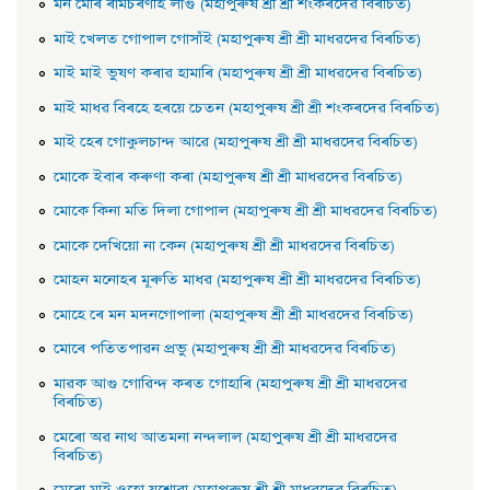
মন মেৰি ৰামচৰণহি লাগু (মহাপুৰুষ শ্ৰী শ্ৰী শংকৰদেৱ বিৰচিত)
মাই খেলত গােপাল গােসাঁই (মহাপুৰুষ শ্ৰী শ্ৰী মাধৱদেৱ বিৰচিত)
মাই মাই ভুষণ কৰাৱ হামাৰি (মহাপুৰুষ শ্ৰী শ্ৰী মাধৱদেৱ বিৰচিত)
মাই মাধৱ বিৰহে হৰয়ে চেতন (মহাপুৰুষ শ্ৰী শ্ৰী শংকৰদেৱ বিৰচিত)
মাই হেৰ গােকুলচান্দ আৱে (মহাপুৰুষ শ্ৰী শ্ৰী মাধৱদেৱ বিৰচিত)
মােকে ইবাৰ কৰুণা কৰা (মহাপুৰুষ শ্ৰী শ্ৰী মাধৱদেৱ বিৰচিত)
মােকে কিনা মতি দিলা গােপাল (মহাপুৰুষ শ্ৰী শ্ৰী মাধৱদেৱ বিৰচিত)
মােকে দেখিয়াে না কেন (মহাপুৰুষ শ্ৰী শ্ৰী মাধৱদেৱ বিৰচিত)
মােহন মনােহৰ মূৰুতি মাধৱ (মহাপুৰুষ শ্ৰী শ্ৰী মাধৱদেৱ বিৰচিত)
মােহে ৰে মন মদনগােপালা (মহাপুৰুষ শ্ৰী শ্ৰী মাধৱদেৱ বিৰচিত)
মােৰে পতিতপাৱন প্রভু (মহাপুৰুষ শ্ৰী শ্ৰী মাধৱদেৱ বিৰচিত)
মাৱক আগু গােৱিন্দ কৰত গােহাৰি (মহাপুৰুষ শ্ৰী শ্ৰী মাধৱদেৱ
বিৰচিত)
মেৰাে অৱ নাথ আতমনা নন্দলাল (মহাপুৰুষ শ্ৰী শ্ৰী মাধৱদেৱ
বিৰচিত)