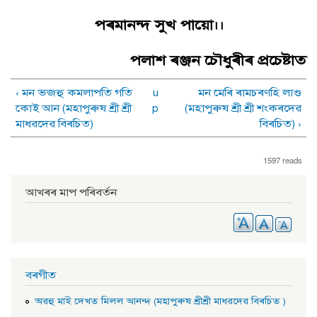
পৰমানন্দ সুখ পায়াে।।
পলাশ ৰঞ্জন চৌধুৰীৰ প্ৰচেষ্টাত
‹ মন ভজহু কমলাপতি গতি
u
মন মেৰি ৰামচৰণহি লাগু
কোই আন (মহাপুৰুষ শ্ৰী শ্ৰী
p
(মহাপুৰুষ শ্ৰী শ্ৰী শংকৰদেৱ
মাধৱদেৱ বিৰচিত)
বিৰচিত) ›
1597 reads
আখৰৰ মাপ পৰিবৰ্তন
বৰগীত
অৱহু মাই দেখত মিলল আনন্দ (মহাপুৰুষ শ্ৰীশ্ৰী মাধৱদেৱ বিৰচিত )