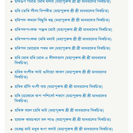
হৰিগুণ গাৱত মেৰি মনাই (মহাপুৰুষ শ্ৰী শ্ৰী মাধৱদেৱ বিৰচিত)
হৰি তেৰি লীলা বিপৰীত (মহাপুৰুষ শ্ৰী শ্ৰী মাধৱদেৱ বিৰচিত)
হৰিপদ কমনে বিছুৰি ৰহু (মহাপুৰুষ শ্ৰী শ্ৰী মাধৱদেৱ বিৰচিত)
হৰিপদপংকজ পঞ্জৰ মােই (মহাপুৰুষ শ্ৰী শ্ৰী মাধৱদেৱ বিৰচিত)
হৰিপদপংকজ মেৰি মনাই (মহাপুৰুষ শ্ৰী শ্ৰী মাধৱদেৱ বিৰচিত)
হৰিপদ মােহােৰ পৰম ধন (মহাপুৰুষ শ্ৰী শ্ৰী মাধৱদেৱ বিৰচিত)
হৰি মােৰ হৰি মােৰ এ দীনদয়াল (মহাপুৰুষ শ্ৰী শ্ৰী মাধৱদেৱ
বিৰচিত)
হৰিৰ বংশীৰ ভাই শুনিয়াে কাৰণ (মহাপুৰুষ শ্ৰী শ্ৰী মাধৱদেৱ
বিৰচিত)
হৰিৰ হাঁসি বংশী বায় (মহাপুৰুষ শ্ৰী শ্ৰী মাধৱদেৱ বিৰচিত)
হৰি হেৰােৰে বাপ পশিলোঁ শৰণে (মহাপুৰুষ শ্ৰী শ্ৰী মাধৱদেৱ
বিৰচিত)
হৰিক বয়ন হেৰি মাই (মহাপুৰুষ শ্ৰী শ্ৰী মাধৱদেৱ বিৰচিত)
হামাৰু ৰামচৰণে মন লাগু (মহাপুৰুষ শ্ৰী শ্ৰী মাধৱদেৱ বিৰচিত)
হেৰহু মাই মধুৰ ৰংগ বনাই (মহাপুৰুষ শ্ৰী শ্ৰী মাধৱদেৱ বিৰচিত)