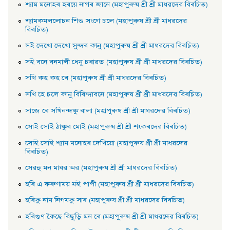
শ্যাম মনােহৰ হৰয়ে নাগৰ জানে (মহাপুৰুষ শ্ৰী শ্ৰী মাধৱদেৱ বিৰচিত)
শ্যামকমললােচন শিশু সংগে চলে (মহাপুৰুষ শ্ৰী শ্ৰী মাধৱদেৱ
বিৰচিত)
সই দেখাে দেখাে সুন্দৰ কানু (মহাপুৰুষ শ্ৰী শ্ৰী মাধৱদেৱ বিৰচিত)
সই বনে বনমালী ধেনু চৰাৱত (মহাপুৰুষ শ্ৰী শ্ৰী মাধৱদেৱ বিৰচিত)
সখি কহ কহ ৰে (মহাপুৰুষ শ্ৰী শ্ৰী মাধৱদেৱ বিৰচিত)
সখি হে চলে কানু বিৰিন্দাবনে (মহাপুৰুষ শ্ৰী শ্ৰী মাধৱদেৱ বিৰচিত)
সাজে ৰে সখিনন্দকু বালা (মহাপুৰুষ শ্ৰী শ্ৰী মাধৱদেৱ বিৰচিত)
সােই সােই ঠাকুৰ মােই (মহাপুৰুষ শ্ৰী শ্ৰী শংকৰদেৱ বিৰচিত)
সােই সােই শ্যাম মনােহৰ দেখিয়াে (মহাপুৰুষ শ্ৰী শ্ৰী মাধৱদেৱ
বিৰচিত)
সেৱহু মন মাধৱ অৱ (মহাপুৰুষ শ্ৰী শ্ৰী মাধৱদেৱ বিৰচিত)
হৰি এ কৰুণাময় মই পাপী (মহাপুৰুষ শ্ৰী শ্ৰী মাধৱদেৱ বিৰচিত)
হৰিকু নাম নিগমকু সাৰ (মহাপুৰুষ শ্ৰী শ্ৰী মাধৱদেৱ বিৰচিত)
হৰিগুণ কৈছে বিছুড়ি মন ৰে (মহাপুৰুষ শ্ৰী শ্ৰী মাধৱদেৱ বিৰচিত)