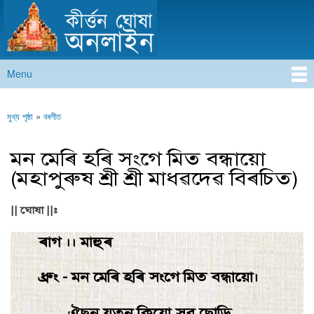
কীৰ্ত্তন ঘোষা অনলাইন
Skip to
main
content
Menu
Main menu
মুখ্য পৃষ্ঠা
»
বৰগীত
You are here
মন মেৰি হৰি সংগে মিত বন্ধায়াে
(মহাপুৰুষ শ্ৰী শ্ৰী মাধৱদেৱ বিৰচিত)
|| ঘোষা ||:
ৰাগ ।। মাহুৰ
ধ্রুং - মন মেৰি হৰি সংগে মিত বন্ধায়াে।
ঐছন যতন কিয়াে সব ছােড়ি