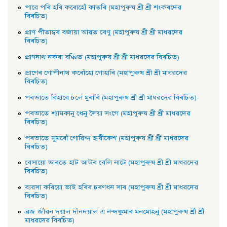
পাৱে পৰি হৰি কৰোহোঁ কাতৰি (মহাপুৰুষ শ্ৰী শ্ৰী শংকৰদেৱ
বিৰচিত)
প্রাণ পীতাম্বৰ বজায়া আৱত বেণু (মহাপুৰুষ শ্ৰী শ্ৰী মাধৱদেৱ
বিৰচিত)
প্রাণনাথ নকৰা বঞ্চিত (মহাপুৰুষ শ্ৰী শ্ৰী মাধৱদেৱ বিৰচিত)
প্রাণেৰ গােপীনাথ কৰোঁহাে গােহাৰি (মহাপুৰুষ শ্ৰী শ্ৰী মাধৱদেৱ
বিৰচিত)
পৰভাতে বিহাবে চলে মুৰাৰি (মহাপুৰুষ শ্ৰী শ্ৰী মাধৱদেৱ বিৰচিত)
পৰভাতে শ্যামকানু ধেনু লৈয়া সংগে (মহাপুৰুষ শ্ৰী শ্ৰী মাধৱদেৱ
বিৰচিত)
পৰভাতে সুমৰোঁ গােৱিন্দ হৃষীকেশ (মহাপুৰুষ শ্ৰী শ্ৰী মাধৱদেৱ
বিৰচিত)
বেসায়াে ভাৰতে হাট আউৰ বেলি নাটে (মহাপুৰুষ শ্ৰী শ্ৰী মাধৱদেৱ
বিৰচিত)
ব্যৱসা কৰিয়াে ভাই হৰিৰ চৰণধন সাৰ (মহাপুৰুষ শ্ৰী শ্ৰী মাধৱদেৱ
বিৰচিত)
ব্রজ জীৱন দয়াল দীনদয়াল এ নন্দকুমাৰ মনমােহনু (মহাপুৰুষ শ্ৰী শ্ৰী
মাধৱদেৱ বিৰচিত)