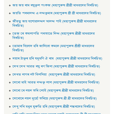
জয় জয় ৰাম ৰঘুকুল পংকজ (মহাপুৰুষ শ্ৰীশ্ৰী মাধৱদেৱ বিৰচিত)
জয়তি পৰমানন্দ এ নন্দকুমাৰ (মহাপুৰুষ শ্ৰী শ্ৰী মাধৱদেৱ বিৰচিত)
জীৱতু জয় যশােৱানন্দন আনন্দ পাই (মহাপুৰুষ শ্ৰীশ্ৰী মাধৱদেৱ
বিৰচিত)
তেজ ৰে কমলাপতি পৰভাতে নিন্দ (মহাপুৰুষ শ্ৰীশ্ৰী মাধৱদেৱ
বিৰচিত)
তােমাৰ বিনােদ হৰি জানিবো কমনে (মহাপুৰুষ শ্ৰীশ্ৰী মাধৱদেৱ
বিৰচিত)
দয়াৰ ঠাকুৰ হৰি যদুমণি ঐ ৰাম (মহাপুৰুষ শ্ৰীশ্ৰী মাধৱদেৱ বিৰচিত)
দেখ দেখ আৱত ৰঘু ৰণ জিনা (মহাপুৰুষ শ্ৰীশ্ৰী মাধৱদেৱ বিৰচিত)
দেখত নাগৰ নট বিলসিয়া (মহাপুৰুষ শ্ৰীশ্ৰী মাধৱদেৱ বিৰচিত)
দেখাে মাই আৱত নন্দকু লাল (মহাপুৰুষ শ্ৰীশ্ৰী মাধৱদেৱ বিৰচিত)
দেখাে ৰে নয়ন ভৰি লােই (মহাপুৰুষ শ্ৰীশ্ৰী মাধৱদেৱ বিৰচিত)
দেখােৰে নয়ন দুহোঁ ভৰিয়ে (মহাপুৰুষ শ্ৰী শ্ৰী মাধৱদেৱ বিৰচিত)
দেখু সখি মধুৰ মূৰুতি হৰি (মহাপুৰুষ শ্ৰীশ্ৰী শঙ্কৰদেৱ বিৰচিত)