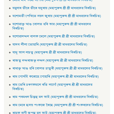
মেৰাে মাই ওহাে যশােৱা (মহাপুৰুষ শ্ৰী শ্ৰী মাধৱদেৱ বিৰচিত)
যমুনাৰ তীৰে তীৰে যদুৰায় (মহাপুৰুষ শ্ৰী শ্ৰী মাধৱদেৱ বিৰচিত)
যশােমতী পেখিতে নয়ন জুৰায় (মহাপুৰুষ শ্ৰী শ্ৰী মাধৱদেৱ বিৰচিত)
যশােৱাকু আগু বােলত হৰি ভাৱ (মহাপুৰুষ শ্ৰী শ্ৰী মাধৱদেৱ
বিৰচিত)
যশােৱানন্দন বালক মেলে (মহাপুৰুষ শ্ৰী শ্ৰী মাধৱদেৱ বিৰচিত)
যাদব লীলা তােহাৰি (মহাপুৰুষ শ্ৰী শ্ৰী মাধৱদেৱ বিৰচিত)
যাদু ভাল নাচতু (মহাপুৰুষ শ্ৰী শ্ৰী মাধৱদেৱ বিৰচিত)
ৰাজতু নন্দৰাজকু নন্দন (মহাপুৰুষ শ্ৰী শ্ৰী মাধৱদেৱ বিৰচিত)
ৰাধাকু আগু হৰি বােলত চাতুৰী (মহাপুৰুষ শ্ৰী শ্ৰী মাধৱদেৱ বিৰচিত)
ৰাম গােসাঁই কৰােহে গােহাৰি (মহাপুৰুষ শ্ৰী শ্ৰী মাধৱদেৱ বিৰচিত)
ৰাম তেৰি চৰণকমলে ৰতি লাগোঁ (মহাপুৰুষ শ্ৰী শ্ৰী মাধৱদেৱ
বিৰচিত)
ৰাম পৰমধন চিন্তহু মন ভাই (মহাপুৰুষ শ্ৰী শ্ৰী মাধৱদেৱ বিৰচিত)
ৰাম মেৰে হৃদয় পংকজে ৰৈছে (মহাপুৰুষ শ্ৰী শ্ৰী শংকৰদেৱ বিৰচিত)
ৰামক বাণী জপহু মন ভাই (মহাপুৰুষ শ্ৰী শ্ৰী মাধৱদেৱ বিৰচিত)