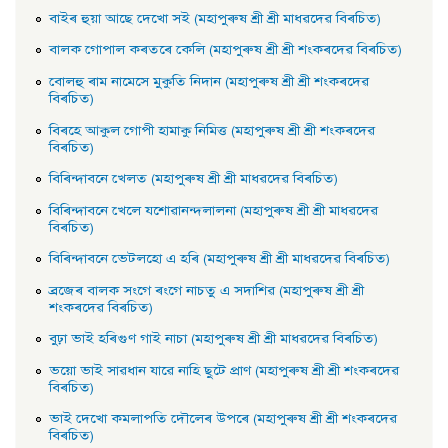
বাইৰ হুয়া আছে দেখাে সই (মহাপুৰুষ শ্ৰী শ্ৰী মাধৱদেৱ বিৰচিত)
বালক গােপাল কৰতৰে কেলি (মহাপুৰুষ শ্ৰী শ্ৰী শংকৰদেৱ বিৰচিত)
বােলহু ৰাম নামেসে মুকুতি নিদান (মহাপুৰুষ শ্ৰী শ্ৰী শংকৰদেৱ
বিৰচিত)
বিৰহে আকুল গােপী হামাকু নিমিত্ত (মহাপুৰুষ শ্ৰী শ্ৰী শংকৰদেৱ
বিৰচিত)
বিৰিন্দাবনে খেলত (মহাপুৰুষ শ্ৰী শ্ৰী মাধৱদেৱ বিৰচিত)
বিৰিন্দাবনে খেলে যশােৱানন্দলালনা (মহাপুৰুষ শ্ৰী শ্ৰী মাধৱদেৱ
বিৰচিত)
বিৰিন্দাবনে ভেটলহাে এ হৰি (মহাপুৰুষ শ্ৰী শ্ৰী মাধৱদেৱ বিৰচিত)
ব্ৰজেৰ বালক সংগে ৰংগে নাচতু এ সদাশিৱ (মহাপুৰুষ শ্ৰী শ্ৰী
শংকৰদেৱ বিৰচিত)
বুঢ়া ভাই হৰিগুণ গাই নাচা (মহাপুৰুষ শ্ৰী শ্ৰী মাধৱদেৱ বিৰচিত)
ভয়াে ভাই সাৱধান যাৱে নাহি ছুটে প্রাণ (মহাপুৰুষ শ্ৰী শ্ৰী শংকৰদেৱ
বিৰচিত)
ভাই দেখাে কমলাপতি দৌলেৰ উপৰে (মহাপুৰুষ শ্ৰী শ্ৰী শংকৰদেৱ
বিৰচিত)