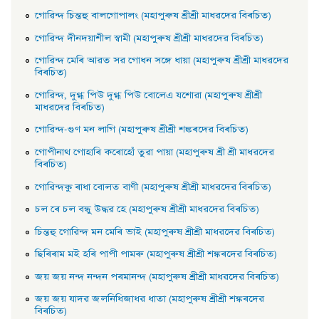
গােৱিন্দ চিন্তহু বালগােপালং (মহাপুৰুষ শ্ৰীশ্ৰী মাধৱদেৱ বিৰচিত)
গােৱিন্দ দীনদয়াশীল স্বামী (মহাপুৰুষ শ্ৰীশ্ৰী মাধৱদেৱ বিৰচিত)
গােৱিন্দ মেৰি আৱত সৱ গােধন সঙ্গে ধায়া (মহাপুৰুষ শ্ৰীশ্ৰী মাধৱদেৱ
বিৰচিত)
গােৱিন্দ, দুগ্ধ পিউ দুগ্ধ পিউ বােলেএ যশােৱা (মহাপুৰুষ শ্ৰীশ্ৰী
মাধৱদেৱ বিৰচিত)
গােৱিন্দ-গুণ মন লাগি (মহাপুৰুষ শ্ৰীশ্ৰী শঙ্কৰদেৱ বিৰচিত)
গােপীনাথ গােহাৰি কৰােহোঁ তুৱা পায়া (মহাপুৰুষ শ্ৰী শ্ৰী মাধৱদেৱ
বিৰচিত)
গােৱিন্দকু ৰাধা বােলত বাণী (মহাপুৰুষ শ্ৰীশ্ৰী মাধৱদেৱ বিৰচিত)
চল ৰে চল বন্ধু উদ্ধৱ হে (মহাপুৰুষ শ্ৰীশ্ৰী মাধৱদেৱ বিৰচিত)
চিন্তহু গােৱিন্দ মন মেৰি ভাই (মহাপুৰুষ শ্ৰীশ্ৰী মাধৱদেৱ বিৰচিত)
ছিৰিৰাম মই হৰি পাপী পামৰু (মহাপুৰুষ শ্ৰীশ্ৰী শঙ্কৰদেৱ বিৰচিত)
জয় জয় নন্দ নন্দন পৰমানন্দ (মহাপুৰুষ শ্ৰীশ্ৰী মাধৱদেৱ বিৰচিত)
জয় জয় যাদৱ জলনিধিজাধৱ ধাতা (মহাপুৰুষ শ্ৰীশ্ৰী শঙ্কৰদেৱ
বিৰচিত)