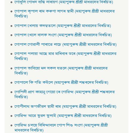
গােধূলি গােধন বান্ধি নাৰায়ণ (মহাপুৰুষ শ্ৰীশ্ৰী মাধৱদেৱ বিৰচিত)
গােপাল কৃপাল ৰাম কৰুণা সাগৰ স্বামী (মহাপুৰুষ শ্ৰীশ্ৰী মাধৱদেৱ
বিৰচিত)
গােপাল খেলায় কদম্বতলে (মহাপুৰুষ শ্ৰীশ্ৰী মাধৱদেৱ বিৰচিত)
গােপাল খেলে বালক সংগে (মহাপুৰুষ শ্ৰীশ্ৰী মাধৱদেৱ বিৰচিত)
গােপাল গােৱালী পাৰাতে নাচে (মহাপুৰুষ শ্ৰীশ্ৰী মাধৱদেৱ বিৰচিত)
গােপাল পলায়া আছে মাৱ মাৰিবাৰ ডৰে (মহাপুৰুষ শ্ৰীশ্ৰী মাধৱদেৱ
বিৰচিত)
গােপাল ভাবিয়ো মন সকল যতনে (মহাপুৰুষ শ্ৰীশ্ৰী মাধৱদেৱ
বিৰচিত)
গােপালে কি গতি কইলে (মহাপুৰুষ শ্ৰীশ্ৰী শঙ্কৰদেৱ বিৰচিত)
গােপিনী প্রাণ কাহানু গেয়ো ৰে গােৱিন্দ (মহাপুৰুষ শ্ৰীশ্ৰী শঙ্কৰদেৱ
বিৰচিত)
গােপীনাথ জগজীৱন স্বামী ৰাম (মহাপুৰুষ শ্ৰীশ্ৰী মাধৱদেৱ বিৰচিত)
গােৱিন্দ আৱে ভুৱন ভুলাই (মহাপুৰুষ শ্ৰীশ্ৰী মাধৱদেৱ বিৰচিত)
গােৱিন্দ চলয়ে বিৰিন্দাবনে গােপ শিশু সংগে (মহাপুৰুষ শ্ৰীশ্ৰী
মাধৱদেৱ বিৰচিত)