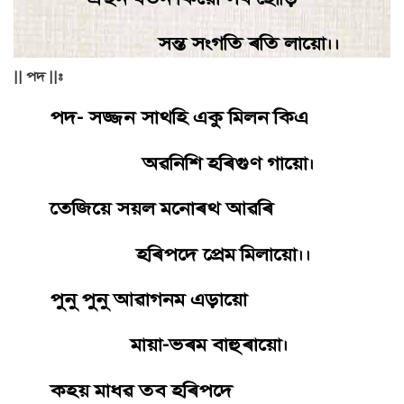
সন্ত সংগতি ৰতি লায়াে।।
|| পদ ||:
পদ- সজ্জন সাথহি একু মিলন কিএ
অৱনিশি হৰিগুণ গায়াে।
তেজিয়ে সয়ল মনােৰথ আৱৰি
হৰিপদে প্রেম মিলায়াে।।
পুনু পুনু আৱাগনম এড়ায়াে
মায়া-ভৰম বাহুৰায়াে।
কহয় মাধৱ তব হৰিপদে