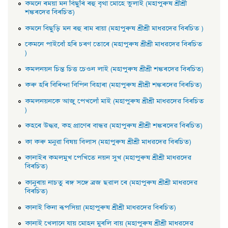
কমনে ৰময়া মন বিছুৰি ৰহু বৃথা মােহে ভুলাই (মহাপুৰুষ শ্ৰীশ্ৰী
শঙ্কৰদেৱ বিৰচিত)
কমনে বিছুড়ি মন ৰহু ৰাম ৰায়া (মহাপুৰুষ শ্ৰীশ্ৰী মাধৱদেৱ বিৰচিত )
কেমনে পাইবোঁ হৰি চৰণ তােৰে (মহাপুৰুষ শ্ৰীশ্ৰী মাধৱদেৱ বিৰচিত
)
কমলনয়ন চিন্ত চিত্ত চেওন লাই (মহাপুৰুষ শ্ৰীশ্ৰী শঙ্কৰদেৱ বিৰচিত)
কৰু হৰি বিৰিন্দা বিপিন বিহাৰা (মহাপুৰুষ শ্ৰীশ্ৰী শঙ্কৰদেৱ বিৰচিত)
কমলনয়নকে আজু পেখলোঁ মাই (মহাপুৰুষ শ্ৰীশ্ৰী মাধৱদেৱ বিৰচিত
)
কহৰে উদ্ধৱ, কহ প্রাণেৰ বান্ধৱ (মহাপুৰুষ শ্ৰীশ্ৰী শঙ্কৰদেৱ বিৰচিত)
কা কৰু মনুৱা বিষয় বিলাস (মহাপুৰুষ শ্ৰীশ্ৰী মাধৱদেৱ বিৰচিত)
কানাইৰ কমলমুখ পেখিতে নয়ন সুখ (মহাপুৰুষ শ্ৰীশ্ৰী মাধৱদেৱ
বিৰচিত)
কানুৰায় নাচতু ৰঙ্গ সঙ্গে ব্রজ ছৱাল ৰে (মহাপুৰুষ শ্ৰীশ্ৰী মাধৱদেৱ
বিৰচিত)
কানাই কিনা ৰূপসিয়া (মহাপুৰুষ শ্ৰীশ্ৰী মাধৱদেৱ বিৰচিত)
কানাই খেলানে যায় মােহন মুৰলি বায় (মহাপুৰুষ শ্ৰীশ্ৰী মাধৱদেৱ