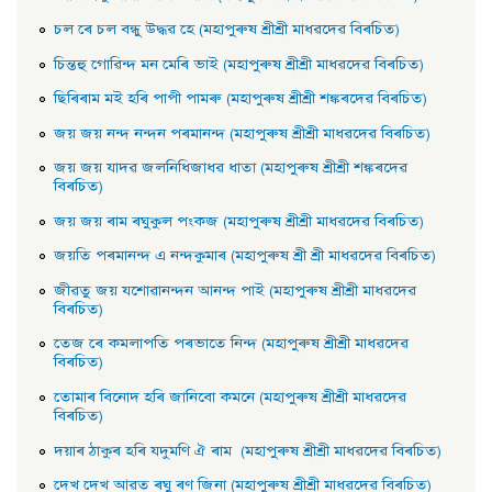
চল ৰে চল বন্ধু উদ্ধৱ হে (মহাপুৰুষ শ্ৰীশ্ৰী মাধৱদেৱ বিৰচিত)
চিন্তহু গােৱিন্দ মন মেৰি ভাই (মহাপুৰুষ শ্ৰীশ্ৰী মাধৱদেৱ বিৰচিত)
ছিৰিৰাম মই হৰি পাপী পামৰু (মহাপুৰুষ শ্ৰীশ্ৰী শঙ্কৰদেৱ বিৰচিত)
জয় জয় নন্দ নন্দন পৰমানন্দ (মহাপুৰুষ শ্ৰীশ্ৰী মাধৱদেৱ বিৰচিত)
জয় জয় যাদৱ জলনিধিজাধৱ ধাতা (মহাপুৰুষ শ্ৰীশ্ৰী শঙ্কৰদেৱ
বিৰচিত)
জয় জয় ৰাম ৰঘুকুল পংকজ (মহাপুৰুষ শ্ৰীশ্ৰী মাধৱদেৱ বিৰচিত)
জয়তি পৰমানন্দ এ নন্দকুমাৰ (মহাপুৰুষ শ্ৰী শ্ৰী মাধৱদেৱ বিৰচিত)
জীৱতু জয় যশােৱানন্দন আনন্দ পাই (মহাপুৰুষ শ্ৰীশ্ৰী মাধৱদেৱ
বিৰচিত)
তেজ ৰে কমলাপতি পৰভাতে নিন্দ (মহাপুৰুষ শ্ৰীশ্ৰী মাধৱদেৱ
বিৰচিত)
তােমাৰ বিনােদ হৰি জানিবো কমনে (মহাপুৰুষ শ্ৰীশ্ৰী মাধৱদেৱ
বিৰচিত)
দয়াৰ ঠাকুৰ হৰি যদুমণি ঐ ৰাম (মহাপুৰুষ শ্ৰীশ্ৰী মাধৱদেৱ বিৰচিত)
দেখ দেখ আৱত ৰঘু ৰণ জিনা (মহাপুৰুষ শ্ৰীশ্ৰী মাধৱদেৱ বিৰচিত)