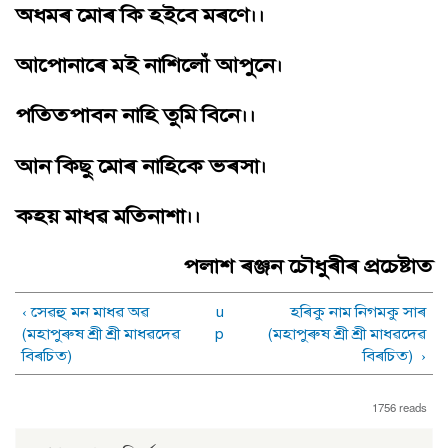
অধমৰ মােৰ কি হইবে মৰণে।।
আপােনাৰে মই নাশিলোঁ আপুনে।
পতিতপাবন নাহি তুমি বিনে।।
আন কিছু মােৰ নাহিকে ভৰসা।
কহয় মাধৱ মতিনাশা।।
পলাশ ৰঞ্জন চৌধুৰীৰ প্ৰচেষ্টাত
‹ সেৱহু মন মাধৱ অৱ
u
হৰিকু নাম নিগমকু সাৰ
(মহাপুৰুষ শ্ৰী শ্ৰী মাধৱদেৱ
p
(মহাপুৰুষ শ্ৰী শ্ৰী মাধৱদেৱ
বিৰচিত)
বিৰচিত) ›
1756 reads