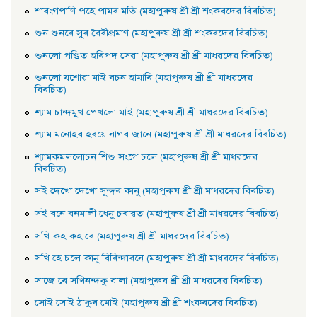
শাৰংগপাণি পহে পামৰ মতি (মহাপুৰুষ শ্ৰী শ্ৰী শংকৰদেৱ বিৰচিত)
শুন শুনৰে সুৰ বৈৰীপ্রমাণ (মহাপুৰুষ শ্ৰী শ্ৰী শংকৰদেৱ বিৰচিত)
শুনলাে পণ্ডিত হৰিপদ সেৱা (মহাপুৰুষ শ্ৰী শ্ৰী মাধৱদেৱ বিৰচিত)
শুনলাে যশােৱা মাই বচন হামাৰি (মহাপুৰুষ শ্ৰী শ্ৰী মাধৱদেৱ
বিৰচিত)
শ্যাম চান্দমুখ পেখলাে মাই (মহাপুৰুষ শ্ৰী শ্ৰী মাধৱদেৱ বিৰচিত)
শ্যাম মনােহৰ হৰয়ে নাগৰ জানে (মহাপুৰুষ শ্ৰী শ্ৰী মাধৱদেৱ বিৰচিত)
শ্যামকমললােচন শিশু সংগে চলে (মহাপুৰুষ শ্ৰী শ্ৰী মাধৱদেৱ
বিৰচিত)
সই দেখাে দেখাে সুন্দৰ কানু (মহাপুৰুষ শ্ৰী শ্ৰী মাধৱদেৱ বিৰচিত)
সই বনে বনমালী ধেনু চৰাৱত (মহাপুৰুষ শ্ৰী শ্ৰী মাধৱদেৱ বিৰচিত)
সখি কহ কহ ৰে (মহাপুৰুষ শ্ৰী শ্ৰী মাধৱদেৱ বিৰচিত)
সখি হে চলে কানু বিৰিন্দাবনে (মহাপুৰুষ শ্ৰী শ্ৰী মাধৱদেৱ বিৰচিত)
সাজে ৰে সখিনন্দকু বালা (মহাপুৰুষ শ্ৰী শ্ৰী মাধৱদেৱ বিৰচিত)
সােই সােই ঠাকুৰ মােই (মহাপুৰুষ শ্ৰী শ্ৰী শংকৰদেৱ বিৰচিত)