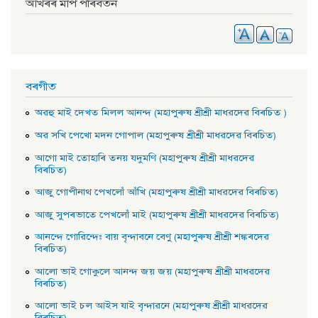
আখৰৰ মাপ পৰিবৰ্তন
বৰগীত
অৱহু মাই দেখত মিলল আনন্দ (মহাপুৰুষ শ্ৰীশ্ৰী মাধৱদেৱ বিৰচিত )
অৱ সখি পেখাে মদন গােপাল (মহাপুৰুষ শ্ৰীশ্ৰী মাধৱদেৱ বিৰচিত)
আগাে মাই তােহাৰি তনয় যদুমণি (মহাপুৰুষ শ্ৰীশ্ৰী মাধৱদেৱ
বিৰচিত)
আজু গােপীনাথ পেখলোঁ আঁখি (মহাপুৰুষ শ্ৰীশ্ৰী মাধৱদেৱ বিৰচিত)
আজু সুপৰভাতে পেখলোঁ মাই (মহাপুৰুষ শ্ৰীশ্ৰী মাধৱদেৱ বিৰচিত)
আনন্দে গােৱিন্দেঃ বায় বৃন্দাবনে বেণু (মহাপুৰুষ শ্ৰীশ্ৰী শঙ্কৰদেৱ
বিৰচিত)
আলাে ভাই গােকুলে আনন্দ জয় জয় (মহাপুৰুষ শ্ৰীশ্ৰী মাধৱদেৱ
বিৰচিত)
আলাে ভাই চল আইস যাই বৃন্দাৱনে (মহাপুৰুষ শ্ৰীশ্ৰী মাধৱদেৱ