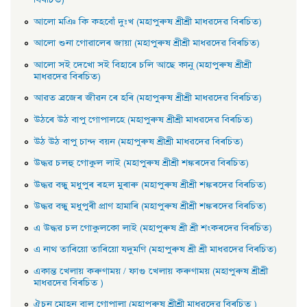
বিৰচিত)
আলাে মঞি কি কহবোঁ দুঃখ (মহাপুৰুষ শ্ৰীশ্ৰী মাধৱদেৱ বিৰচিত)
আলাে শুনা গােৱালেৰ জায়া (মহাপুৰুষ শ্ৰীশ্ৰী মাধৱদেৱ বিৰচিত)
আলাে সই দেখাে সই বিহাৰে চলি আছে কানু (মহাপুৰুষ শ্ৰীশ্ৰী
মাধৱদেৱ বিৰচিত)
আৱত ব্ৰজেৰ জীৱন ৰে হৰি (মহাপুৰুষ শ্ৰীশ্ৰী মাধৱদেৱ বিৰচিত)
উঠৰে উঠ বাপু গােপালহে (মহাপুৰুষ শ্ৰীশ্ৰী মাধৱদেৱ বিৰচিত)
উঠ উঠ বাপু চান্দ বয়ন (মহাপুৰুষ শ্ৰীশ্ৰী মাধৱদেৱ বিৰচিত)
উদ্ধৱ চলহু গােকুল লাই (মহাপুৰুষ শ্ৰীশ্ৰী শঙ্কৰদেৱ বিৰচিত)
উদ্ধৱ বন্ধু মধুপুৰ ৰহল মুৰাৰু (মহাপুৰুষ শ্ৰীশ্ৰী শঙ্কৰদেৱ বিৰচিত)
উদ্ধৱ বন্ধু মধুপুৰী প্রাণ হামাৰি (মহাপুৰুষ শ্ৰীশ্ৰী শঙ্কৰদেৱ বিৰচিত)
এ উদ্ধৱ চল গােকুলকো লাই (মহাপুৰুষ শ্ৰী শ্ৰী শংকৰদেৱ বিৰচিত)
এ নাথ তাৰিয়াে তাৰিয়াে যদুমণি (মহাপুৰুষ শ্ৰী শ্ৰী মাধৱদেৱ বিৰচিত)
একান্ত খেলায় কৰুণাময় / ফাগু খেলায় কৰুণাময় (মহাপুৰুষ শ্ৰীশ্ৰী
মাধৱদেৱ বিৰচিত )
ঐচন মােহন বাল গােপালা (মহাপুৰুষ শ্ৰীশ্ৰী মাধৱদেৱ বিৰচিত )