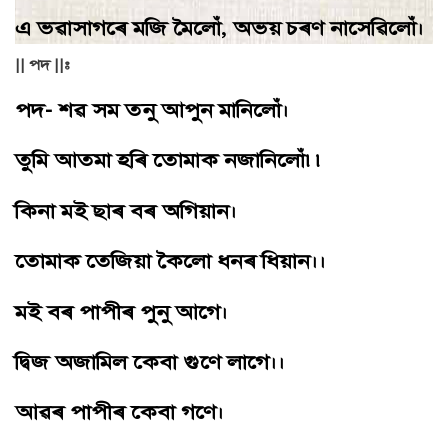
এ ভৱাসাগৰে মজি মৈলোঁ, অভয় চৰণ নাসেৱিলোঁ।
|| পদ ||:
পদ- শৱ সম তনু আপুন মানিলোঁ।
তুমি আতমা হৰি তােমাক নজানিলোঁ৷৷
কিনা মই ছাৰ বৰ অগিয়ান।
তােমাক তেজিয়া কৈলাে ধনৰ ধিয়ান।।
মই বৰ পাপীৰ পুনু আগে।
দ্বিজ অজামিল কেবা গুণে লাগে।।
আৱৰ পাপীৰ কেবা গণে।