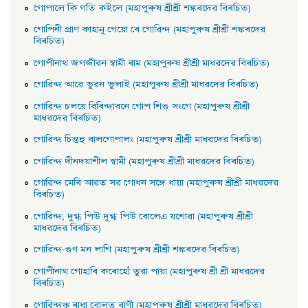
গােপালে কি গতি কইলে (মহাপুৰুষ শ্ৰীশ্ৰী শঙ্কৰদেৱ বিৰচিত)
গােপিনী প্রাণ কাহানু গেয়ো ৰে গােৱিন্দ (মহাপুৰুষ শ্ৰীশ্ৰী শঙ্কৰদেৱ
বিৰচিত)
গােপীনাথ জগজীৱন স্বামী ৰাম (মহাপুৰুষ শ্ৰীশ্ৰী মাধৱদেৱ বিৰচিত)
গােৱিন্দ আৱে ভুৱন ভুলাই (মহাপুৰুষ শ্ৰীশ্ৰী মাধৱদেৱ বিৰচিত)
গােৱিন্দ চলয়ে বিৰিন্দাবনে গােপ শিশু সংগে (মহাপুৰুষ শ্ৰীশ্ৰী
মাধৱদেৱ বিৰচিত)
গােৱিন্দ চিন্তহু বালগােপালং (মহাপুৰুষ শ্ৰীশ্ৰী মাধৱদেৱ বিৰচিত)
গােৱিন্দ দীনদয়াশীল স্বামী (মহাপুৰুষ শ্ৰীশ্ৰী মাধৱদেৱ বিৰচিত)
গােৱিন্দ মেৰি আৱত সৱ গােধন সঙ্গে ধায়া (মহাপুৰুষ শ্ৰীশ্ৰী মাধৱদেৱ
বিৰচিত)
গােৱিন্দ, দুগ্ধ পিউ দুগ্ধ পিউ বােলেএ যশােৱা (মহাপুৰুষ শ্ৰীশ্ৰী
মাধৱদেৱ বিৰচিত)
গােৱিন্দ-গুণ মন লাগি (মহাপুৰুষ শ্ৰীশ্ৰী শঙ্কৰদেৱ বিৰচিত)
গােপীনাথ গােহাৰি কৰােহোঁ তুৱা পায়া (মহাপুৰুষ শ্ৰী শ্ৰী মাধৱদেৱ
বিৰচিত)
গােৱিন্দকু ৰাধা বােলত বাণী (মহাপুৰুষ শ্ৰীশ্ৰী মাধৱদেৱ বিৰচিত)