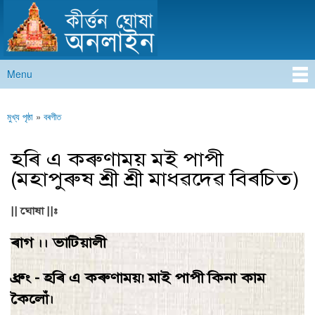
কীৰ্ত্তন ঘোষা অনলাইন
Skip to
main
content
Menu
Main menu
মুখ্য পৃষ্ঠা
»
বৰগীত
You are here
হৰি এ কৰুণাময় মই পাপী
(মহাপুৰুষ শ্ৰী শ্ৰী মাধৱদেৱ বিৰচিত)
|| ঘোষা ||:
ৰাগ ।। ভাটিয়ালী
ধ্রুং - হৰি এ কৰুণাময়! মাই পাপী কিনা কাম
কৈলোঁ।