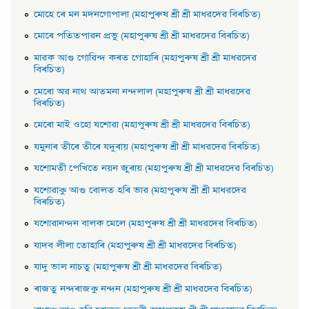
মােহে ৰে মন মদনগােপালা (মহাপুৰুষ শ্ৰী শ্ৰী মাধৱদেৱ বিৰচিত)
মােৰে পতিতপাৱন প্রভু (মহাপুৰুষ শ্ৰী শ্ৰী মাধৱদেৱ বিৰচিত)
মাৱক আগু গােৱিন্দ কৰত গােহাৰি (মহাপুৰুষ শ্ৰী শ্ৰী মাধৱদেৱ
বিৰচিত)
মেৰাে অৱ নাথ আতমনা নন্দলাল (মহাপুৰুষ শ্ৰী শ্ৰী মাধৱদেৱ
বিৰচিত)
মেৰাে মাই ওহাে যশােৱা (মহাপুৰুষ শ্ৰী শ্ৰী মাধৱদেৱ বিৰচিত)
যমুনাৰ তীৰে তীৰে যদুৰায় (মহাপুৰুষ শ্ৰী শ্ৰী মাধৱদেৱ বিৰচিত)
যশােমতী পেখিতে নয়ন জুৰায় (মহাপুৰুষ শ্ৰী শ্ৰী মাধৱদেৱ বিৰচিত)
যশােৱাকু আগু বােলত হৰি ভাৱ (মহাপুৰুষ শ্ৰী শ্ৰী মাধৱদেৱ
বিৰচিত)
যশােৱানন্দন বালক মেলে (মহাপুৰুষ শ্ৰী শ্ৰী মাধৱদেৱ বিৰচিত)
যাদব লীলা তােহাৰি (মহাপুৰুষ শ্ৰী শ্ৰী মাধৱদেৱ বিৰচিত)
যাদু ভাল নাচতু (মহাপুৰুষ শ্ৰী শ্ৰী মাধৱদেৱ বিৰচিত)
ৰাজতু নন্দৰাজকু নন্দন (মহাপুৰুষ শ্ৰী শ্ৰী মাধৱদেৱ বিৰচিত)