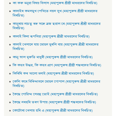
কা কৰু মনুৱা বিষয় বিলাস (মহাপুৰুষ শ্ৰীশ্ৰী মাধৱদেৱ বিৰচিত)
কানাইৰ কমলমুখ পেখিতে নয়ন সুখ (মহাপুৰুষ শ্ৰীশ্ৰী মাধৱদেৱ
বিৰচিত)
কানুৰায় নাচতু ৰঙ্গ সঙ্গে ব্রজ ছৱাল ৰে (মহাপুৰুষ শ্ৰীশ্ৰী মাধৱদেৱ
বিৰচিত)
কানাই কিনা ৰূপসিয়া (মহাপুৰুষ শ্ৰীশ্ৰী মাধৱদেৱ বিৰচিত)
কানাই খেলানে যায় মােহন মুৰলি বায় (মহাপুৰুষ শ্ৰীশ্ৰী মাধৱদেৱ
বিৰচিত)
কানু ভাল মূৰুতি মাধুৰী (মহাপুৰুষ শ্ৰীশ্ৰী মাধৱদেৱ বিৰচিত)
কি কহব উদ্ধৱ, কি কহব প্রাণ (মহাপুৰুষ শ্ৰীশ্ৰী শঙ্কৰদেৱ বিৰচিত)
কিৰিষি কৰ আলাে মনাই (মহাপুৰুষ শ্ৰীশ্ৰী মাধৱদেৱ বিৰচিত)
কেলি কৰে বিৰিন্দাবনে মােহন গােপাল (মহাপুৰুষ শ্ৰীশ্ৰী মাধৱদেৱ
বিৰচিত)
কৈছে গােৱিন্দ সেৱহু তােই (মহাপুৰুষ শ্ৰীশ্ৰী মাধৱদেৱ বিৰচিত)
কৈছে নৰহৰি তৰণ উপায় (মহাপুৰুষ শ্ৰীশ্ৰী শঙ্কৰদেৱ বিৰচিত)
কোটোৰা খেলায় হৰি এ (মহাপুৰুষ শ্ৰীশ্ৰী মাধৱদেৱ বিৰচিত)