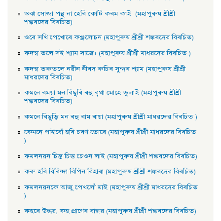
ওঝা সােজা পন্থ না হেৰি কোটি কৰম কাই (মহাপুৰুষ শ্ৰীশ্ৰী
শঙ্কৰদেৱ বিৰচিত)
ওৰে সখি পেখােৰে কঞ্জলােচন (মহাপুৰুষ শ্ৰীশ্ৰী শঙ্কৰদেৱ বিৰচিত)
কদম্ব তলে সই শ্যাম সাজে। (মহাপুৰুষ শ্ৰীশ্ৰী মাধৱদেৱ বিৰচিত )
কদম্ব তৰুতলে নৱীন নীৰদ ৰুচিৰ সুন্দৰ শ্যাম (মহাপুৰুষ শ্ৰীশ্ৰী
মাধৱদেৱ বিৰচিত)
কমনে ৰময়া মন বিছুৰি ৰহু বৃথা মােহে ভুলাই (মহাপুৰুষ শ্ৰীশ্ৰী
শঙ্কৰদেৱ বিৰচিত)
কমনে বিছুড়ি মন ৰহু ৰাম ৰায়া (মহাপুৰুষ শ্ৰীশ্ৰী মাধৱদেৱ বিৰচিত )
কেমনে পাইবোঁ হৰি চৰণ তােৰে (মহাপুৰুষ শ্ৰীশ্ৰী মাধৱদেৱ বিৰচিত
)
কমলনয়ন চিন্ত চিত্ত চেওন লাই (মহাপুৰুষ শ্ৰীশ্ৰী শঙ্কৰদেৱ বিৰচিত)
কৰু হৰি বিৰিন্দা বিপিন বিহাৰা (মহাপুৰুষ শ্ৰীশ্ৰী শঙ্কৰদেৱ বিৰচিত)
কমলনয়নকে আজু পেখলোঁ মাই (মহাপুৰুষ শ্ৰীশ্ৰী মাধৱদেৱ বিৰচিত
)
কহৰে উদ্ধৱ, কহ প্রাণেৰ বান্ধৱ (মহাপুৰুষ শ্ৰীশ্ৰী শঙ্কৰদেৱ বিৰচিত)