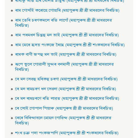
ৰাধাকু আগু হৰি বােলত চাতুৰী (মহাপুৰুষ শ্ৰী শ্ৰী মাধৱদেৱ বিৰচিত)
ৰাম গােসাঁই কৰােহে গােহাৰি (মহাপুৰুষ শ্ৰী শ্ৰী মাধৱদেৱ বিৰচিত)
ৰাম তেৰি চৰণকমলে ৰতি লাগোঁ (মহাপুৰুষ শ্ৰী শ্ৰী মাধৱদেৱ
বিৰচিত)
ৰাম পৰমধন চিন্তহু মন ভাই (মহাপুৰুষ শ্ৰী শ্ৰী মাধৱদেৱ বিৰচিত)
ৰাম মেৰে হৃদয় পংকজে ৰৈছে (মহাপুৰুষ শ্ৰী শ্ৰী শংকৰদেৱ বিৰচিত)
ৰামক বাণী জপহু মন ভাই (মহাপুৰুষ শ্ৰী শ্ৰী মাধৱদেৱ বিৰচিত)
ৰূপে ভুলে গােৱালী সুন্দৰ বনমালী (মহাপুৰুষ শ্ৰী শ্ৰী মাধৱদেৱ
বিৰচিত)
ৰে মন সেৱহু হৰিকহু চৰণা (মহাপুৰুষ শ্ৰী শ্ৰী মাধৱদেৱ বিৰচিত)
ৰে মন ৰামচৰণ ধন সেৱনা (মহাপুৰুষ শ্ৰী শ্ৰী মাধৱদেৱ বিৰচিত)
ৰে মন ৰামচৰণে ৰতি লাৱত (মহাপুৰুষ শ্ৰী শ্ৰী মাধৱদেৱ বিৰচিত)
ৰে সােই গােপাল পিয়াৰু (মহাপুৰুষ শ্ৰী শ্ৰী মাধৱদেৱ বিৰচিত)
ৰেৰে বিৰিন্দাবনে মােহন গােৱিন্দ (মহাপুৰুষ শ্ৰী শ্ৰী মাধৱদেৱ
বিৰচিত)
শংখ চক্র গদা পংকজপাণি (মহাপুৰুষ শ্ৰী শ্ৰী শংকৰদেৱ বিৰচিত)