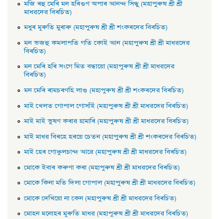
মজি ৰহু মেৰি মন হৰিগুণ অপাৰ আনন্দ সিন্ধু (মহাপুৰুষ শ্রী শ্রী
মাধৱদেৱ বিৰচিত)
মধুৰ মূৰুতি মুৰাৰু (মহাপুৰুষ শ্ৰী শ্ৰী শংকৰদেৱ বিৰচিত)
মন ভজহু কমলাপতি গতি কোই আন (মহাপুৰুষ শ্ৰী শ্ৰী মাধৱদেৱ
বিৰচিত)
মন মেৰি হৰি সংগে মিত বন্ধায়াে (মহাপুৰুষ শ্ৰী শ্ৰী মাধৱদেৱ
বিৰচিত)
মন মেৰি ৰামচৰণহি লাগু (মহাপুৰুষ শ্ৰী শ্ৰী শংকৰদেৱ বিৰচিত)
মাই খেলত গােপাল গােসাঁই (মহাপুৰুষ শ্ৰী শ্ৰী মাধৱদেৱ বিৰচিত)
মাই মাই ভুষণ কৰাৱ হামাৰি (মহাপুৰুষ শ্ৰী শ্ৰী মাধৱদেৱ বিৰচিত)
মাই মাধৱ বিৰহে হৰয়ে চেতন (মহাপুৰুষ শ্ৰী শ্ৰী শংকৰদেৱ বিৰচিত)
মাই হেৰ গােকুলচান্দ আৱে (মহাপুৰুষ শ্ৰী শ্ৰী মাধৱদেৱ বিৰচিত)
মােকে ইবাৰ কৰুণা কৰা (মহাপুৰুষ শ্ৰী শ্ৰী মাধৱদেৱ বিৰচিত)
মােকে কিনা মতি দিলা গােপাল (মহাপুৰুষ শ্ৰী শ্ৰী মাধৱদেৱ বিৰচিত)
মােকে দেখিয়াে না কেন (মহাপুৰুষ শ্ৰী শ্ৰী মাধৱদেৱ বিৰচিত)
মােহন মনােহৰ মূৰুতি মাধৱ (মহাপুৰুষ শ্ৰী শ্ৰী মাধৱদেৱ বিৰচিত)