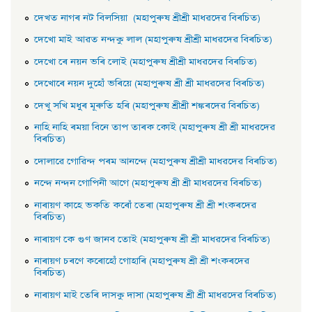
দেখত নাগৰ নট বিলসিয়া (মহাপুৰুষ শ্ৰীশ্ৰী মাধৱদেৱ বিৰচিত)
দেখাে মাই আৱত নন্দকু লাল (মহাপুৰুষ শ্ৰীশ্ৰী মাধৱদেৱ বিৰচিত)
দেখাে ৰে নয়ন ভৰি লােই (মহাপুৰুষ শ্ৰীশ্ৰী মাধৱদেৱ বিৰচিত)
দেখােৰে নয়ন দুহোঁ ভৰিয়ে (মহাপুৰুষ শ্ৰী শ্ৰী মাধৱদেৱ বিৰচিত)
দেখু সখি মধুৰ মূৰুতি হৰি (মহাপুৰুষ শ্ৰীশ্ৰী শঙ্কৰদেৱ বিৰচিত)
নাহি নাহি ৰময়া বিনে তাপ তাৰক কোই (মহাপুৰুষ শ্ৰী শ্ৰী মাধৱদেৱ
বিৰচিত)
দোলাৱে গােৱিন্দ পৰম আনন্দে (মহাপুৰুষ শ্ৰীশ্ৰী মাধৱদেৱ বিৰচিত)
নন্দে নন্দন গােপিনী আগে (মহাপুৰুষ শ্ৰী শ্ৰী মাধৱদেৱ বিৰচিত)
নাৰায়ণ কাহে ভকতি কৰোঁ তেৰা (মহাপুৰুষ শ্ৰী শ্ৰী শংকৰদেৱ
বিৰচিত)
নাৰায়ণ কে গুণ জানব তােই (মহাপুৰুষ শ্ৰী শ্ৰী মাধৱদেৱ বিৰচিত)
নাৰায়ণ চৰণে কৰোহোঁ গােহাৰি (মহাপুৰুষ শ্ৰী শ্ৰী শংকৰদেৱ
বিৰচিত)
নাৰায়ণ মাই তেৰি দাসকু দাসা (মহাপুৰুষ শ্ৰী শ্ৰী মাধৱদেৱ বিৰচিত)