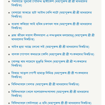
পৰভাতে সুমৰোঁ গােৱিন্দ হৃষীকেশ (মহাপুৰুষ শ্ৰী শ্ৰী মাধৱদেৱ
বিৰচিত)
বেসায়াে ভাৰতে হাট আউৰ বেলি নাটে (মহাপুৰুষ শ্ৰী শ্ৰী মাধৱদেৱ
বিৰচিত)
ব্যৱসা কৰিয়াে ভাই হৰিৰ চৰণধন সাৰ (মহাপুৰুষ শ্ৰী শ্ৰী মাধৱদেৱ
বিৰচিত)
ব্রজ জীৱন দয়াল দীনদয়াল এ নন্দকুমাৰ মনমােহনু (মহাপুৰুষ শ্ৰী শ্ৰী
মাধৱদেৱ বিৰচিত)
বাইৰ হুয়া আছে দেখাে সই (মহাপুৰুষ শ্ৰী শ্ৰী মাধৱদেৱ বিৰচিত)
বালক গােপাল কৰতৰে কেলি (মহাপুৰুষ শ্ৰী শ্ৰী শংকৰদেৱ বিৰচিত)
বােলহু ৰাম নামেসে মুকুতি নিদান (মহাপুৰুষ শ্ৰী শ্ৰী শংকৰদেৱ
বিৰচিত)
বিৰহে আকুল গােপী হামাকু নিমিত্ত (মহাপুৰুষ শ্ৰী শ্ৰী শংকৰদেৱ
বিৰচিত)
বিৰিন্দাবনে খেলত (মহাপুৰুষ শ্ৰী শ্ৰী মাধৱদেৱ বিৰচিত)
বিৰিন্দাবনে খেলে যশােৱানন্দলালনা (মহাপুৰুষ শ্ৰী শ্ৰী মাধৱদেৱ
বিৰচিত)
বিৰিন্দাবনে ভেটলহাে এ হৰি (মহাপুৰুষ শ্ৰী শ্ৰী মাধৱদেৱ বিৰচিত)