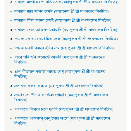
নাৰায়ণ মাগো চৰণে ৰতি তেৰা (মহাপুৰুষ শ্ৰী শ্ৰী মাধৱদেৱ বিৰচিত)
নাৰায়ণ মায়া জানব কোঈ (মহাপুৰুষ শ্ৰী শ্ৰী মাধৱদেৱ বিৰচিত)
নাৰায়ণ লীলা জানব কোই (মহাপুৰুষ শ্ৰী শ্ৰী শংকৰদেৱ বিৰচিত)
নাৰায়ণ সেবােহাে চৰণ তােহাৰি (মহাপুৰুষ শ্ৰী শ্ৰী মাধৱদেৱ বিৰচিত)
পামৰু মন ৰামচৰণে চিত্ত দেহু (মহাপুৰুষ শ্ৰী শ্ৰী শংকৰদেৱ বিৰচিত)
পামৰু মনাই কমনে হৰিৰ নাম (মহাপুৰুষ শ্ৰী শ্ৰী মাধৱদেৱ বিৰচিত)
পাৱে পৰি হৰি কৰোহোঁ কাতৰি (মহাপুৰুষ শ্ৰী শ্ৰী শংকৰদেৱ
বিৰচিত)
প্রাণ পীতাম্বৰ বজায়া আৱত বেণু (মহাপুৰুষ শ্ৰী শ্ৰী মাধৱদেৱ
বিৰচিত)
প্রাণনাথ নকৰা বঞ্চিত (মহাপুৰুষ শ্ৰী শ্ৰী মাধৱদেৱ বিৰচিত)
প্রাণেৰ গােপীনাথ কৰোঁহাে গােহাৰি (মহাপুৰুষ শ্ৰী শ্ৰী মাধৱদেৱ
বিৰচিত)
পৰভাতে বিহাবে চলে মুৰাৰি (মহাপুৰুষ শ্ৰী শ্ৰী মাধৱদেৱ বিৰচিত)
পৰভাতে শ্যামকানু ধেনু লৈয়া সংগে (মহাপুৰুষ শ্ৰী শ্ৰী মাধৱদেৱ
বিৰচিত)