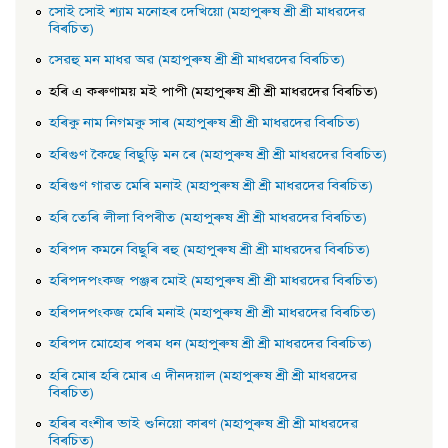
সােই সােই শ্যাম মনােহৰ দেখিয়াে (মহাপুৰুষ শ্ৰী শ্ৰী মাধৱদেৱ
বিৰচিত)
সেৱহু মন মাধৱ অৱ (মহাপুৰুষ শ্ৰী শ্ৰী মাধৱদেৱ বিৰচিত)
হৰি এ কৰুণাময় মই পাপী (মহাপুৰুষ শ্ৰী শ্ৰী মাধৱদেৱ বিৰচিত)
হৰিকু নাম নিগমকু সাৰ (মহাপুৰুষ শ্ৰী শ্ৰী মাধৱদেৱ বিৰচিত)
হৰিগুণ কৈছে বিছুড়ি মন ৰে (মহাপুৰুষ শ্ৰী শ্ৰী মাধৱদেৱ বিৰচিত)
হৰিগুণ গাৱত মেৰি মনাই (মহাপুৰুষ শ্ৰী শ্ৰী মাধৱদেৱ বিৰচিত)
হৰি তেৰি লীলা বিপৰীত (মহাপুৰুষ শ্ৰী শ্ৰী মাধৱদেৱ বিৰচিত)
হৰিপদ কমনে বিছুৰি ৰহু (মহাপুৰুষ শ্ৰী শ্ৰী মাধৱদেৱ বিৰচিত)
হৰিপদপংকজ পঞ্জৰ মােই (মহাপুৰুষ শ্ৰী শ্ৰী মাধৱদেৱ বিৰচিত)
হৰিপদপংকজ মেৰি মনাই (মহাপুৰুষ শ্ৰী শ্ৰী মাধৱদেৱ বিৰচিত)
হৰিপদ মােহােৰ পৰম ধন (মহাপুৰুষ শ্ৰী শ্ৰী মাধৱদেৱ বিৰচিত)
হৰি মােৰ হৰি মােৰ এ দীনদয়াল (মহাপুৰুষ শ্ৰী শ্ৰী মাধৱদেৱ
বিৰচিত)
হৰিৰ বংশীৰ ভাই শুনিয়াে কাৰণ (মহাপুৰুষ শ্ৰী শ্ৰী মাধৱদেৱ
বিৰচিত)