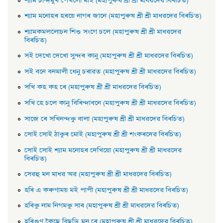
শ্যাম চান্দমুখ পেখলাে মাই (মহাপুৰুষ শ্ৰী শ্ৰী মাধৱদেৱ বিৰচিত)
শ্যাম মনােহৰ হৰয়ে নাগৰ জানে (মহাপুৰুষ শ্ৰী শ্ৰী মাধৱদেৱ বিৰচিত)
শ্যামকমললােচন শিশু সংগে চলে (মহাপুৰুষ শ্ৰী শ্ৰী মাধৱদেৱ
বিৰচিত)
সই দেখাে দেখাে সুন্দৰ কানু (মহাপুৰুষ শ্ৰী শ্ৰী মাধৱদেৱ বিৰচিত)
সই বনে বনমালী ধেনু চৰাৱত (মহাপুৰুষ শ্ৰী শ্ৰী মাধৱদেৱ বিৰচিত)
সখি কহ কহ ৰে (মহাপুৰুষ শ্ৰী শ্ৰী মাধৱদেৱ বিৰচিত)
সখি হে চলে কানু বিৰিন্দাবনে (মহাপুৰুষ শ্ৰী শ্ৰী মাধৱদেৱ বিৰচিত)
সাজে ৰে সখিনন্দকু বালা (মহাপুৰুষ শ্ৰী শ্ৰী মাধৱদেৱ বিৰচিত)
সােই সােই ঠাকুৰ মােই (মহাপুৰুষ শ্ৰী শ্ৰী শংকৰদেৱ বিৰচিত)
সােই সােই শ্যাম মনােহৰ দেখিয়াে (মহাপুৰুষ শ্ৰী শ্ৰী মাধৱদেৱ
বিৰচিত)
সেৱহু মন মাধৱ অৱ (মহাপুৰুষ শ্ৰী শ্ৰী মাধৱদেৱ বিৰচিত)
হৰি এ কৰুণাময় মই পাপী (মহাপুৰুষ শ্ৰী শ্ৰী মাধৱদেৱ বিৰচিত)
হৰিকু নাম নিগমকু সাৰ (মহাপুৰুষ শ্ৰী শ্ৰী মাধৱদেৱ বিৰচিত)
হৰিগুণ কৈছে বিছুড়ি মন ৰে (মহাপুৰুষ শ্ৰী শ্ৰী মাধৱদেৱ বিৰচিত)