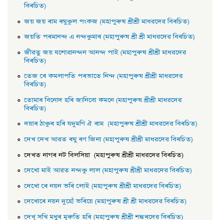
বিৰচিত)
জয় জয় ৰাম ৰঘুকুল পংকজ (মহাপুৰুষ শ্ৰীশ্ৰী মাধৱদেৱ বিৰচিত)
জয়তি পৰমানন্দ এ নন্দকুমাৰ (মহাপুৰুষ শ্ৰী শ্ৰী মাধৱদেৱ বিৰচিত)
জীৱতু জয় যশােৱানন্দন আনন্দ পাই (মহাপুৰুষ শ্ৰীশ্ৰী মাধৱদেৱ
বিৰচিত)
তেজ ৰে কমলাপতি পৰভাতে নিন্দ (মহাপুৰুষ শ্ৰীশ্ৰী মাধৱদেৱ
বিৰচিত)
তােমাৰ বিনােদ হৰি জানিবো কমনে (মহাপুৰুষ শ্ৰীশ্ৰী মাধৱদেৱ
বিৰচিত)
দয়াৰ ঠাকুৰ হৰি যদুমণি ঐ ৰাম (মহাপুৰুষ শ্ৰীশ্ৰী মাধৱদেৱ বিৰচিত)
দেখ দেখ আৱত ৰঘু ৰণ জিনা (মহাপুৰুষ শ্ৰীশ্ৰী মাধৱদেৱ বিৰচিত)
দেখত নাগৰ নট বিলসিয়া (মহাপুৰুষ শ্ৰীশ্ৰী মাধৱদেৱ বিৰচিত)
দেখাে মাই আৱত নন্দকু লাল (মহাপুৰুষ শ্ৰীশ্ৰী মাধৱদেৱ বিৰচিত)
দেখাে ৰে নয়ন ভৰি লােই (মহাপুৰুষ শ্ৰীশ্ৰী মাধৱদেৱ বিৰচিত)
দেখােৰে নয়ন দুহোঁ ভৰিয়ে (মহাপুৰুষ শ্ৰী শ্ৰী মাধৱদেৱ বিৰচিত)
দেখু সখি মধুৰ মূৰুতি হৰি (মহাপুৰুষ শ্ৰীশ্ৰী শঙ্কৰদেৱ বিৰচিত)