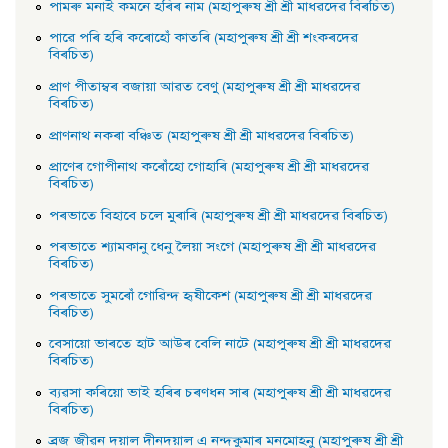
পামৰু মনাই কমনে হৰিৰ নাম (মহাপুৰুষ শ্ৰী শ্ৰী মাধৱদেৱ বিৰচিত)
পাৱে পৰি হৰি কৰোহোঁ কাতৰি (মহাপুৰুষ শ্ৰী শ্ৰী শংকৰদেৱ
বিৰচিত)
প্রাণ পীতাম্বৰ বজায়া আৱত বেণু (মহাপুৰুষ শ্ৰী শ্ৰী মাধৱদেৱ
বিৰচিত)
প্রাণনাথ নকৰা বঞ্চিত (মহাপুৰুষ শ্ৰী শ্ৰী মাধৱদেৱ বিৰচিত)
প্রাণেৰ গােপীনাথ কৰোঁহাে গােহাৰি (মহাপুৰুষ শ্ৰী শ্ৰী মাধৱদেৱ
বিৰচিত)
পৰভাতে বিহাবে চলে মুৰাৰি (মহাপুৰুষ শ্ৰী শ্ৰী মাধৱদেৱ বিৰচিত)
পৰভাতে শ্যামকানু ধেনু লৈয়া সংগে (মহাপুৰুষ শ্ৰী শ্ৰী মাধৱদেৱ
বিৰচিত)
পৰভাতে সুমৰোঁ গােৱিন্দ হৃষীকেশ (মহাপুৰুষ শ্ৰী শ্ৰী মাধৱদেৱ
বিৰচিত)
বেসায়াে ভাৰতে হাট আউৰ বেলি নাটে (মহাপুৰুষ শ্ৰী শ্ৰী মাধৱদেৱ
বিৰচিত)
ব্যৱসা কৰিয়াে ভাই হৰিৰ চৰণধন সাৰ (মহাপুৰুষ শ্ৰী শ্ৰী মাধৱদেৱ
বিৰচিত)
ব্রজ জীৱন দয়াল দীনদয়াল এ নন্দকুমাৰ মনমােহনু (মহাপুৰুষ শ্ৰী শ্ৰী