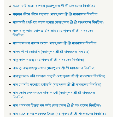
মেৰাে মাই ওহাে যশােৱা (মহাপুৰুষ শ্ৰী শ্ৰী মাধৱদেৱ বিৰচিত)
যমুনাৰ তীৰে তীৰে যদুৰায় (মহাপুৰুষ শ্ৰী শ্ৰী মাধৱদেৱ বিৰচিত)
যশােমতী পেখিতে নয়ন জুৰায় (মহাপুৰুষ শ্ৰী শ্ৰী মাধৱদেৱ বিৰচিত)
যশােৱাকু আগু বােলত হৰি ভাৱ (মহাপুৰুষ শ্ৰী শ্ৰী মাধৱদেৱ
বিৰচিত)
যশােৱানন্দন বালক মেলে (মহাপুৰুষ শ্ৰী শ্ৰী মাধৱদেৱ বিৰচিত)
যাদব লীলা তােহাৰি (মহাপুৰুষ শ্ৰী শ্ৰী মাধৱদেৱ বিৰচিত)
যাদু ভাল নাচতু (মহাপুৰুষ শ্ৰী শ্ৰী মাধৱদেৱ বিৰচিত)
ৰাজতু নন্দৰাজকু নন্দন (মহাপুৰুষ শ্ৰী শ্ৰী মাধৱদেৱ বিৰচিত)
ৰাধাকু আগু হৰি বােলত চাতুৰী (মহাপুৰুষ শ্ৰী শ্ৰী মাধৱদেৱ বিৰচিত)
ৰাম গােসাঁই কৰােহে গােহাৰি (মহাপুৰুষ শ্ৰী শ্ৰী মাধৱদেৱ বিৰচিত)
ৰাম তেৰি চৰণকমলে ৰতি লাগোঁ (মহাপুৰুষ শ্ৰী শ্ৰী মাধৱদেৱ
বিৰচিত)
ৰাম পৰমধন চিন্তহু মন ভাই (মহাপুৰুষ শ্ৰী শ্ৰী মাধৱদেৱ বিৰচিত)
ৰাম মেৰে হৃদয় পংকজে ৰৈছে (মহাপুৰুষ শ্ৰী শ্ৰী শংকৰদেৱ বিৰচিত)