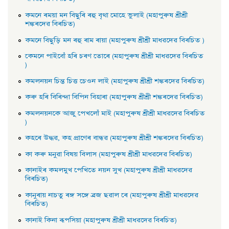
কমনে ৰময়া মন বিছুৰি ৰহু বৃথা মােহে ভুলাই (মহাপুৰুষ শ্ৰীশ্ৰী
শঙ্কৰদেৱ বিৰচিত)
কমনে বিছুড়ি মন ৰহু ৰাম ৰায়া (মহাপুৰুষ শ্ৰীশ্ৰী মাধৱদেৱ বিৰচিত )
কেমনে পাইবোঁ হৰি চৰণ তােৰে (মহাপুৰুষ শ্ৰীশ্ৰী মাধৱদেৱ বিৰচিত
)
কমলনয়ন চিন্ত চিত্ত চেওন লাই (মহাপুৰুষ শ্ৰীশ্ৰী শঙ্কৰদেৱ বিৰচিত)
কৰু হৰি বিৰিন্দা বিপিন বিহাৰা (মহাপুৰুষ শ্ৰীশ্ৰী শঙ্কৰদেৱ বিৰচিত)
কমলনয়নকে আজু পেখলোঁ মাই (মহাপুৰুষ শ্ৰীশ্ৰী মাধৱদেৱ বিৰচিত
)
কহৰে উদ্ধৱ, কহ প্রাণেৰ বান্ধৱ (মহাপুৰুষ শ্ৰীশ্ৰী শঙ্কৰদেৱ বিৰচিত)
কা কৰু মনুৱা বিষয় বিলাস (মহাপুৰুষ শ্ৰীশ্ৰী মাধৱদেৱ বিৰচিত)
কানাইৰ কমলমুখ পেখিতে নয়ন সুখ (মহাপুৰুষ শ্ৰীশ্ৰী মাধৱদেৱ
বিৰচিত)
কানুৰায় নাচতু ৰঙ্গ সঙ্গে ব্রজ ছৱাল ৰে (মহাপুৰুষ শ্ৰীশ্ৰী মাধৱদেৱ
বিৰচিত)
কানাই কিনা ৰূপসিয়া (মহাপুৰুষ শ্ৰীশ্ৰী মাধৱদেৱ বিৰচিত)