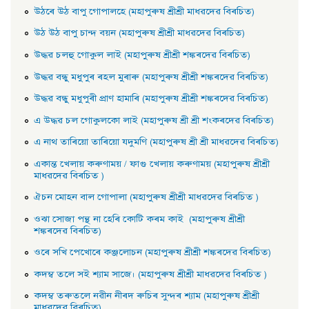
উঠৰে উঠ বাপু গােপালহে (মহাপুৰুষ শ্ৰীশ্ৰী মাধৱদেৱ বিৰচিত)
উঠ উঠ বাপু চান্দ বয়ন (মহাপুৰুষ শ্ৰীশ্ৰী মাধৱদেৱ বিৰচিত)
উদ্ধৱ চলহু গােকুল লাই (মহাপুৰুষ শ্ৰীশ্ৰী শঙ্কৰদেৱ বিৰচিত)
উদ্ধৱ বন্ধু মধুপুৰ ৰহল মুৰাৰু (মহাপুৰুষ শ্ৰীশ্ৰী শঙ্কৰদেৱ বিৰচিত)
উদ্ধৱ বন্ধু মধুপুৰী প্রাণ হামাৰি (মহাপুৰুষ শ্ৰীশ্ৰী শঙ্কৰদেৱ বিৰচিত)
এ উদ্ধৱ চল গােকুলকো লাই (মহাপুৰুষ শ্ৰী শ্ৰী শংকৰদেৱ বিৰচিত)
এ নাথ তাৰিয়াে তাৰিয়াে যদুমণি (মহাপুৰুষ শ্ৰী শ্ৰী মাধৱদেৱ বিৰচিত)
একান্ত খেলায় কৰুণাময় / ফাগু খেলায় কৰুণাময় (মহাপুৰুষ শ্ৰীশ্ৰী
মাধৱদেৱ বিৰচিত )
ঐচন মােহন বাল গােপালা (মহাপুৰুষ শ্ৰীশ্ৰী মাধৱদেৱ বিৰচিত )
ওঝা সােজা পন্থ না হেৰি কোটি কৰম কাই (মহাপুৰুষ শ্ৰীশ্ৰী
শঙ্কৰদেৱ বিৰচিত)
ওৰে সখি পেখােৰে কঞ্জলােচন (মহাপুৰুষ শ্ৰীশ্ৰী শঙ্কৰদেৱ বিৰচিত)
কদম্ব তলে সই শ্যাম সাজে। (মহাপুৰুষ শ্ৰীশ্ৰী মাধৱদেৱ বিৰচিত )
কদম্ব তৰুতলে নৱীন নীৰদ ৰুচিৰ সুন্দৰ শ্যাম (মহাপুৰুষ শ্ৰীশ্ৰী
মাধৱদেৱ বিৰচিত)