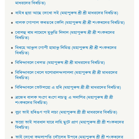
মাধৱদেৱ বিৰচিত)
বাইৰ হুয়া আছে দেখাে সই (মহাপুৰুষ শ্ৰী শ্ৰী মাধৱদেৱ বিৰচিত)
বালক গােপাল কৰতৰে কেলি (মহাপুৰুষ শ্ৰী শ্ৰী শংকৰদেৱ বিৰচিত)
বােলহু ৰাম নামেসে মুকুতি নিদান (মহাপুৰুষ শ্ৰী শ্ৰী শংকৰদেৱ
বিৰচিত)
বিৰহে আকুল গােপী হামাকু নিমিত্ত (মহাপুৰুষ শ্ৰী শ্ৰী শংকৰদেৱ
বিৰচিত)
বিৰিন্দাবনে খেলত (মহাপুৰুষ শ্ৰী শ্ৰী মাধৱদেৱ বিৰচিত)
বিৰিন্দাবনে খেলে যশােৱানন্দলালনা (মহাপুৰুষ শ্ৰী শ্ৰী মাধৱদেৱ
বিৰচিত)
বিৰিন্দাবনে ভেটলহাে এ হৰি (মহাপুৰুষ শ্ৰী শ্ৰী মাধৱদেৱ বিৰচিত)
ব্ৰজেৰ বালক সংগে ৰংগে নাচতু এ সদাশিৱ (মহাপুৰুষ শ্ৰী শ্ৰী
শংকৰদেৱ বিৰচিত)
বুঢ়া ভাই হৰিগুণ গাই নাচা (মহাপুৰুষ শ্ৰী শ্ৰী মাধৱদেৱ বিৰচিত)
ভয়াে ভাই সাৱধান যাৱে নাহি ছুটে প্রাণ (মহাপুৰুষ শ্ৰী শ্ৰী শংকৰদেৱ
বিৰচিত)
ভাই দেখাে কমলাপতি দৌলেৰ উপৰে (মহাপুৰুষ শ্ৰী শ্ৰী শংকৰদেৱ