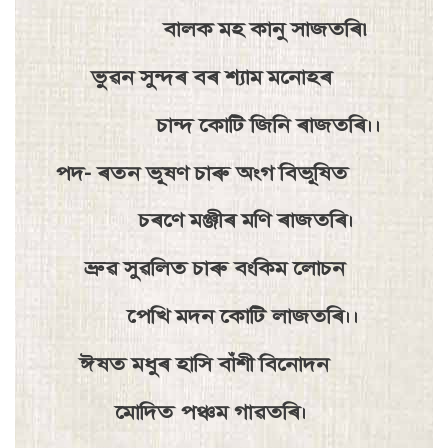
বালক মহ কানু সাজতৰি৷
ভুৱন সুন্দৰ বৰ শ্যাম মনােহৰ
চান্দ কোটি জিনি ৰাজতৰি।।
পদ- ৰতন ভূষণ চাৰু অংগ বিভূষিত
চৰণে মঞ্জীৰ মণি ৰাজতৰি।
ভ্ৰুৱ সুৱলিত চাৰু বংকিম লােচন
পেখি মদন কোটি লাজতৰি।।
ঈষত মধুৰ হাসি বাঁশী বিনােদন
মােদিত পঞ্চম গাৱতৰি।