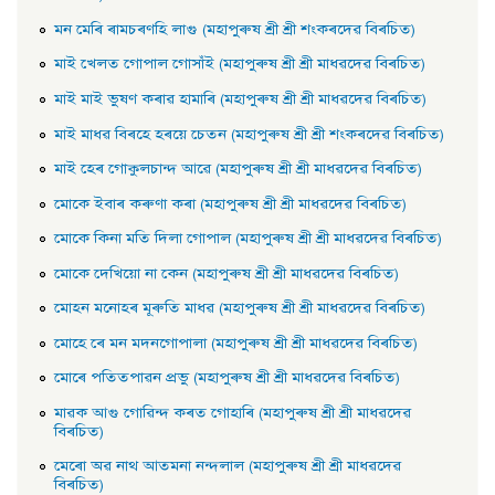
মন মেৰি ৰামচৰণহি লাগু (মহাপুৰুষ শ্ৰী শ্ৰী শংকৰদেৱ বিৰচিত)
মাই খেলত গােপাল গােসাঁই (মহাপুৰুষ শ্ৰী শ্ৰী মাধৱদেৱ বিৰচিত)
মাই মাই ভুষণ কৰাৱ হামাৰি (মহাপুৰুষ শ্ৰী শ্ৰী মাধৱদেৱ বিৰচিত)
মাই মাধৱ বিৰহে হৰয়ে চেতন (মহাপুৰুষ শ্ৰী শ্ৰী শংকৰদেৱ বিৰচিত)
মাই হেৰ গােকুলচান্দ আৱে (মহাপুৰুষ শ্ৰী শ্ৰী মাধৱদেৱ বিৰচিত)
মােকে ইবাৰ কৰুণা কৰা (মহাপুৰুষ শ্ৰী শ্ৰী মাধৱদেৱ বিৰচিত)
মােকে কিনা মতি দিলা গােপাল (মহাপুৰুষ শ্ৰী শ্ৰী মাধৱদেৱ বিৰচিত)
মােকে দেখিয়াে না কেন (মহাপুৰুষ শ্ৰী শ্ৰী মাধৱদেৱ বিৰচিত)
মােহন মনােহৰ মূৰুতি মাধৱ (মহাপুৰুষ শ্ৰী শ্ৰী মাধৱদেৱ বিৰচিত)
মােহে ৰে মন মদনগােপালা (মহাপুৰুষ শ্ৰী শ্ৰী মাধৱদেৱ বিৰচিত)
মােৰে পতিতপাৱন প্রভু (মহাপুৰুষ শ্ৰী শ্ৰী মাধৱদেৱ বিৰচিত)
মাৱক আগু গােৱিন্দ কৰত গােহাৰি (মহাপুৰুষ শ্ৰী শ্ৰী মাধৱদেৱ
বিৰচিত)
মেৰাে অৱ নাথ আতমনা নন্দলাল (মহাপুৰুষ শ্ৰী শ্ৰী মাধৱদেৱ
বিৰচিত)