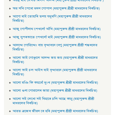
অৱহু মাই দেখত মিলল আনন্দ (মহাপুৰুষ শ্ৰীশ্ৰী মাধৱদেৱ বিৰচিত )
অৱ সখি পেখাে মদন গােপাল (মহাপুৰুষ শ্ৰীশ্ৰী মাধৱদেৱ বিৰচিত)
আগাে মাই তােহাৰি তনয় যদুমণি (মহাপুৰুষ শ্ৰীশ্ৰী মাধৱদেৱ
বিৰচিত)
আজু গােপীনাথ পেখলোঁ আঁখি (মহাপুৰুষ শ্ৰীশ্ৰী মাধৱদেৱ বিৰচিত)
আজু সুপৰভাতে পেখলোঁ মাই (মহাপুৰুষ শ্ৰীশ্ৰী মাধৱদেৱ বিৰচিত)
আনন্দে গােৱিন্দেঃ বায় বৃন্দাবনে বেণু (মহাপুৰুষ শ্ৰীশ্ৰী শঙ্কৰদেৱ
বিৰচিত)
আলাে ভাই গােকুলে আনন্দ জয় জয় (মহাপুৰুষ শ্ৰীশ্ৰী মাধৱদেৱ
বিৰচিত)
আলাে ভাই চল আইস যাই বৃন্দাৱনে (মহাপুৰুষ শ্ৰীশ্ৰী মাধৱদেৱ
বিৰচিত)
আলাে মঞি কি কহবোঁ দুঃখ (মহাপুৰুষ শ্ৰীশ্ৰী মাধৱদেৱ বিৰচিত)
আলাে শুনা গােৱালেৰ জায়া (মহাপুৰুষ শ্ৰীশ্ৰী মাধৱদেৱ বিৰচিত)
আলাে সই দেখাে সই বিহাৰে চলি আছে কানু (মহাপুৰুষ শ্ৰীশ্ৰী
মাধৱদেৱ বিৰচিত)
আৱত ব্ৰজেৰ জীৱন ৰে হৰি (মহাপুৰুষ শ্ৰীশ্ৰী মাধৱদেৱ বিৰচিত)