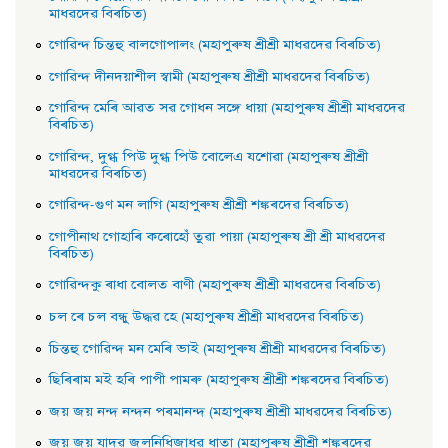
মাধৱদেৱ বিৰচিত)
গােৱিন্দ চিন্তহু বালগােপালং (মহাপুৰুষ শ্ৰীশ্ৰী মাধৱদেৱ বিৰচিত)
গােৱিন্দ দীনদয়াশীল স্বামী (মহাপুৰুষ শ্ৰীশ্ৰী মাধৱদেৱ বিৰচিত)
গােৱিন্দ মেৰি আৱত সৱ গােধন সঙ্গে ধায়া (মহাপুৰুষ শ্ৰীশ্ৰী মাধৱদেৱ
বিৰচিত)
গােৱিন্দ, দুগ্ধ পিউ দুগ্ধ পিউ বােলেএ যশােৱা (মহাপুৰুষ শ্ৰীশ্ৰী
মাধৱদেৱ বিৰচিত)
গােৱিন্দ-গুণ মন লাগি (মহাপুৰুষ শ্ৰীশ্ৰী শঙ্কৰদেৱ বিৰচিত)
গােপীনাথ গােহাৰি কৰােহোঁ তুৱা পায়া (মহাপুৰুষ শ্ৰী শ্ৰী মাধৱদেৱ
বিৰচিত)
গােৱিন্দকু ৰাধা বােলত বাণী (মহাপুৰুষ শ্ৰীশ্ৰী মাধৱদেৱ বিৰচিত)
চল ৰে চল বন্ধু উদ্ধৱ হে (মহাপুৰুষ শ্ৰীশ্ৰী মাধৱদেৱ বিৰচিত)
চিন্তহু গােৱিন্দ মন মেৰি ভাই (মহাপুৰুষ শ্ৰীশ্ৰী মাধৱদেৱ বিৰচিত)
ছিৰিৰাম মই হৰি পাপী পামৰু (মহাপুৰুষ শ্ৰীশ্ৰী শঙ্কৰদেৱ বিৰচিত)
জয় জয় নন্দ নন্দন পৰমানন্দ (মহাপুৰুষ শ্ৰীশ্ৰী মাধৱদেৱ বিৰচিত)
জয় জয় যাদৱ জলনিধিজাধৱ ধাতা (মহাপুৰুষ শ্ৰীশ্ৰী শঙ্কৰদেৱ