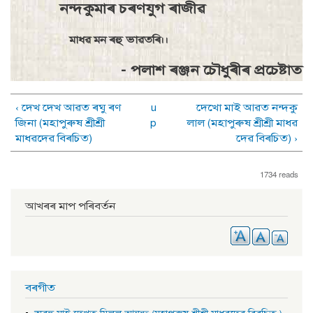
নন্দকুমাৰ চৰণযুগ ৰাজীৱ
মাধৱ মন ৰহু ভাৱতৰি।।
- পলাশ ৰঞ্জন চৌধুৰীৰ প্ৰচেষ্টাত
‹ দেখ দেখ আৱত ৰঘু ৰণ
u
দেখাে মাই আৱত নন্দকু
জিনা (মহাপুৰুষ শ্ৰীশ্ৰী
p
লাল (মহাপুৰুষ শ্ৰীশ্ৰী মাধৱ
মাধৱদেৱ বিৰচিত)
দেৱ বিৰচিত) ›
1734 reads
আখৰৰ মাপ পৰিবৰ্তন
বৰগীত