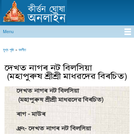
কীৰ্ত্তন ঘোষা অনলাইন
Skip to
main
content
Menu
Main menu
মুখ্য পৃষ্ঠা
»
বৰগীত
You are here
দেখত নাগৰ নট বিলসিয়া
(মহাপুৰুষ শ্ৰীশ্ৰী মাধৱদেৱ বিৰচিত)
দেখত নাগৰ নট বিলসিয়া
(মহাপুৰুষ শ্ৰীশ্ৰী মাধৱদেৱ বিৰচিত)
ৰাগ - মাউৰ
ধ্ৰুং- দেখত নাগৰ নট বিলসিয়া