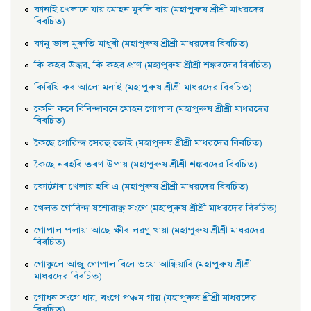
কানাই খেলানে যায় মােহন মুৰলি বায় (মহাপুৰুষ শ্ৰীশ্ৰী মাধৱদেৱ
বিৰচিত)
কানু ভাল মূৰুতি মাধুৰী (মহাপুৰুষ শ্ৰীশ্ৰী মাধৱদেৱ বিৰচিত)
কি কহব উদ্ধৱ, কি কহব প্রাণ (মহাপুৰুষ শ্ৰীশ্ৰী শঙ্কৰদেৱ বিৰচিত)
কিৰিষি কৰ আলাে মনাই (মহাপুৰুষ শ্ৰীশ্ৰী মাধৱদেৱ বিৰচিত)
কেলি কৰে বিৰিন্দাবনে মােহন গােপাল (মহাপুৰুষ শ্ৰীশ্ৰী মাধৱদেৱ
বিৰচিত)
কৈছে গােৱিন্দ সেৱহু তােই (মহাপুৰুষ শ্ৰীশ্ৰী মাধৱদেৱ বিৰচিত)
কৈছে নৰহৰি তৰণ উপায় (মহাপুৰুষ শ্ৰীশ্ৰী শঙ্কৰদেৱ বিৰচিত)
কোটোৰা খেলায় হৰি এ (মহাপুৰুষ শ্ৰীশ্ৰী মাধৱদেৱ বিৰচিত)
খেলত গোবিন্দ যশোৱাকু সংগে (মহাপুৰুষ শ্ৰীশ্ৰী মাধৱদেৱ বিৰচিত)
গােপাল পলায়া আছে ক্ষীৰ লৱণু খায়া (মহাপুৰুষ শ্ৰীশ্ৰী মাধৱদেৱ
বিৰচিত)
গােকুলে আজু গােপাল বিনে ভযাে আন্ধিয়াৰি (মহাপুৰুষ শ্ৰীশ্ৰী
মাধৱদেৱ বিৰচিত)
গােধন সংগে ধায়, ৰংগে পঞ্চম গায় (মহাপুৰুষ শ্ৰীশ্ৰী মাধৱদেৱ
বিৰচিত)