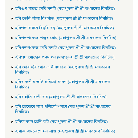
হৰিগুণ গাৱত মেৰি মনাই (মহাপুৰুষ শ্ৰী শ্ৰী মাধৱদেৱ বিৰচিত)
হৰি তেৰি লীলা বিপৰীত (মহাপুৰুষ শ্ৰী শ্ৰী মাধৱদেৱ বিৰচিত)
হৰিপদ কমনে বিছুৰি ৰহু (মহাপুৰুষ শ্ৰী শ্ৰী মাধৱদেৱ বিৰচিত)
হৰিপদপংকজ পঞ্জৰ মােই (মহাপুৰুষ শ্ৰী শ্ৰী মাধৱদেৱ বিৰচিত)
হৰিপদপংকজ মেৰি মনাই (মহাপুৰুষ শ্ৰী শ্ৰী মাধৱদেৱ বিৰচিত)
হৰিপদ মােহােৰ পৰম ধন (মহাপুৰুষ শ্ৰী শ্ৰী মাধৱদেৱ বিৰচিত)
হৰি মােৰ হৰি মােৰ এ দীনদয়াল (মহাপুৰুষ শ্ৰী শ্ৰী মাধৱদেৱ
বিৰচিত)
হৰিৰ বংশীৰ ভাই শুনিয়াে কাৰণ (মহাপুৰুষ শ্ৰী শ্ৰী মাধৱদেৱ
বিৰচিত)
হৰিৰ হাঁসি বংশী বায় (মহাপুৰুষ শ্ৰী শ্ৰী মাধৱদেৱ বিৰচিত)
হৰি হেৰােৰে বাপ পশিলোঁ শৰণে (মহাপুৰুষ শ্ৰী শ্ৰী মাধৱদেৱ
বিৰচিত)
হৰিক বয়ন হেৰি মাই (মহাপুৰুষ শ্ৰী শ্ৰী মাধৱদেৱ বিৰচিত)
হামাৰু ৰামচৰণে মন লাগু (মহাপুৰুষ শ্ৰী শ্ৰী মাধৱদেৱ বিৰচিত)