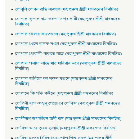
গােধূলি গােধন বান্ধি নাৰায়ণ (মহাপুৰুষ শ্ৰীশ্ৰী মাধৱদেৱ বিৰচিত)
গােপাল কৃপাল ৰাম কৰুণা সাগৰ স্বামী (মহাপুৰুষ শ্ৰীশ্ৰী মাধৱদেৱ
বিৰচিত)
গােপাল খেলায় কদম্বতলে (মহাপুৰুষ শ্ৰীশ্ৰী মাধৱদেৱ বিৰচিত)
গােপাল খেলে বালক সংগে (মহাপুৰুষ শ্ৰীশ্ৰী মাধৱদেৱ বিৰচিত)
গােপাল গােৱালী পাৰাতে নাচে (মহাপুৰুষ শ্ৰীশ্ৰী মাধৱদেৱ বিৰচিত)
গােপাল পলায়া আছে মাৱ মাৰিবাৰ ডৰে (মহাপুৰুষ শ্ৰীশ্ৰী মাধৱদেৱ
বিৰচিত)
গােপাল ভাবিয়ো মন সকল যতনে (মহাপুৰুষ শ্ৰীশ্ৰী মাধৱদেৱ
বিৰচিত)
গােপালে কি গতি কইলে (মহাপুৰুষ শ্ৰীশ্ৰী শঙ্কৰদেৱ বিৰচিত)
গােপিনী প্রাণ কাহানু গেয়ো ৰে গােৱিন্দ (মহাপুৰুষ শ্ৰীশ্ৰী শঙ্কৰদেৱ
বিৰচিত)
গােপীনাথ জগজীৱন স্বামী ৰাম (মহাপুৰুষ শ্ৰীশ্ৰী মাধৱদেৱ বিৰচিত)
গােৱিন্দ আৱে ভুৱন ভুলাই (মহাপুৰুষ শ্ৰীশ্ৰী মাধৱদেৱ বিৰচিত)
গােৱিন্দ চলয়ে বিৰিন্দাবনে গােপ শিশু সংগে (মহাপুৰুষ শ্ৰীশ্ৰী