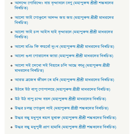
আনন্দে গােৱিন্দেঃ বায় বৃন্দাবনে বেণু (মহাপুৰুষ শ্ৰীশ্ৰী শঙ্কৰদেৱ
বিৰচিত)
আলাে ভাই গােকুলে আনন্দ জয় জয় (মহাপুৰুষ শ্ৰীশ্ৰী মাধৱদেৱ
বিৰচিত)
আলাে ভাই চল আইস যাই বৃন্দাৱনে (মহাপুৰুষ শ্ৰীশ্ৰী মাধৱদেৱ
বিৰচিত)
আলাে মঞি কি কহবোঁ দুঃখ (মহাপুৰুষ শ্ৰীশ্ৰী মাধৱদেৱ বিৰচিত)
আলাে শুনা গােৱালেৰ জায়া (মহাপুৰুষ শ্ৰীশ্ৰী মাধৱদেৱ বিৰচিত)
আলাে সই দেখাে সই বিহাৰে চলি আছে কানু (মহাপুৰুষ শ্ৰীশ্ৰী
মাধৱদেৱ বিৰচিত)
আৱত ব্ৰজেৰ জীৱন ৰে হৰি (মহাপুৰুষ শ্ৰীশ্ৰী মাধৱদেৱ বিৰচিত)
উঠৰে উঠ বাপু গােপালহে (মহাপুৰুষ শ্ৰীশ্ৰী মাধৱদেৱ বিৰচিত)
উঠ উঠ বাপু চান্দ বয়ন (মহাপুৰুষ শ্ৰীশ্ৰী মাধৱদেৱ বিৰচিত)
উদ্ধৱ চলহু গােকুল লাই (মহাপুৰুষ শ্ৰীশ্ৰী শঙ্কৰদেৱ বিৰচিত)
উদ্ধৱ বন্ধু মধুপুৰ ৰহল মুৰাৰু (মহাপুৰুষ শ্ৰীশ্ৰী শঙ্কৰদেৱ বিৰচিত)
উদ্ধৱ বন্ধু মধুপুৰী প্রাণ হামাৰি (মহাপুৰুষ শ্ৰীশ্ৰী শঙ্কৰদেৱ বিৰচিত)