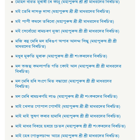
মােহন বাৱত মূৰাৰী ৰে কানু (মহাপুৰুষ শ্ৰী শ্ৰী মাধৱদেৱ বিৰচিত)
মই তেৰি দাসকু দাসা (মহাপুৰুষ শ্ৰী শ্ৰী মাধৱদেৱ বিৰচিত)
মই পাপী কমনে তৰিবাে (মহাপুৰুষ শ্ৰী শ্ৰী মাধৱদেৱ বিৰচিত)
মই সেবোঁহাে ৰামচৰণ দুজা (মহাপুৰুষ শ্ৰী শ্ৰী মাধৱদেৱ বিৰচিত)
মজি ৰহু মেৰি মন হৰিগুণ অপাৰ আনন্দ সিন্ধু (মহাপুৰুষ শ্রী শ্রী
মাধৱদেৱ বিৰচিত)
মধুৰ মূৰুতি মুৰাৰু (মহাপুৰুষ শ্ৰী শ্ৰী শংকৰদেৱ বিৰচিত)
মন ভজহু কমলাপতি গতি কোই আন (মহাপুৰুষ শ্ৰী শ্ৰী মাধৱদেৱ
বিৰচিত)
মন মেৰি হৰি সংগে মিত বন্ধায়াে (মহাপুৰুষ শ্ৰী শ্ৰী মাধৱদেৱ
বিৰচিত)
মন মেৰি ৰামচৰণহি লাগু (মহাপুৰুষ শ্ৰী শ্ৰী শংকৰদেৱ বিৰচিত)
মাই খেলত গােপাল গােসাঁই (মহাপুৰুষ শ্ৰী শ্ৰী মাধৱদেৱ বিৰচিত)
মাই মাই ভুষণ কৰাৱ হামাৰি (মহাপুৰুষ শ্ৰী শ্ৰী মাধৱদেৱ বিৰচিত)
মাই মাধৱ বিৰহে হৰয়ে চেতন (মহাপুৰুষ শ্ৰী শ্ৰী শংকৰদেৱ বিৰচিত)
মাই হেৰ গােকুলচান্দ আৱে (মহাপুৰুষ শ্ৰী শ্ৰী মাধৱদেৱ বিৰচিত)