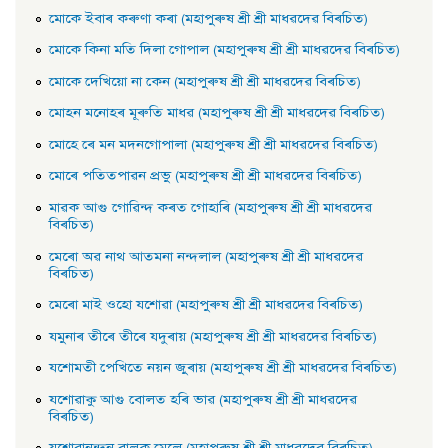
মােকে ইবাৰ কৰুণা কৰা (মহাপুৰুষ শ্ৰী শ্ৰী মাধৱদেৱ বিৰচিত)
মােকে কিনা মতি দিলা গােপাল (মহাপুৰুষ শ্ৰী শ্ৰী মাধৱদেৱ বিৰচিত)
মােকে দেখিয়াে না কেন (মহাপুৰুষ শ্ৰী শ্ৰী মাধৱদেৱ বিৰচিত)
মােহন মনােহৰ মূৰুতি মাধৱ (মহাপুৰুষ শ্ৰী শ্ৰী মাধৱদেৱ বিৰচিত)
মােহে ৰে মন মদনগােপালা (মহাপুৰুষ শ্ৰী শ্ৰী মাধৱদেৱ বিৰচিত)
মােৰে পতিতপাৱন প্রভু (মহাপুৰুষ শ্ৰী শ্ৰী মাধৱদেৱ বিৰচিত)
মাৱক আগু গােৱিন্দ কৰত গােহাৰি (মহাপুৰুষ শ্ৰী শ্ৰী মাধৱদেৱ
বিৰচিত)
মেৰাে অৱ নাথ আতমনা নন্দলাল (মহাপুৰুষ শ্ৰী শ্ৰী মাধৱদেৱ
বিৰচিত)
মেৰাে মাই ওহাে যশােৱা (মহাপুৰুষ শ্ৰী শ্ৰী মাধৱদেৱ বিৰচিত)
যমুনাৰ তীৰে তীৰে যদুৰায় (মহাপুৰুষ শ্ৰী শ্ৰী মাধৱদেৱ বিৰচিত)
যশােমতী পেখিতে নয়ন জুৰায় (মহাপুৰুষ শ্ৰী শ্ৰী মাধৱদেৱ বিৰচিত)
যশােৱাকু আগু বােলত হৰি ভাৱ (মহাপুৰুষ শ্ৰী শ্ৰী মাধৱদেৱ
বিৰচিত)