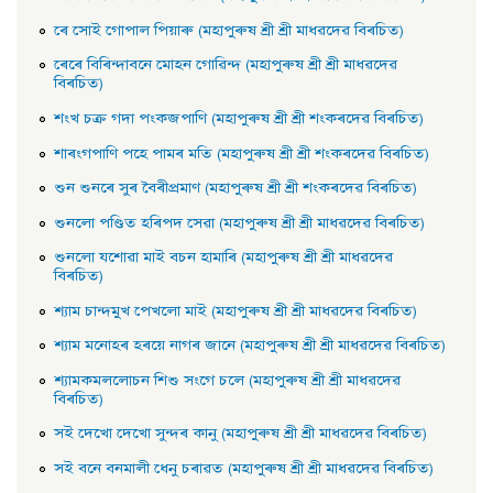
ৰে সােই গােপাল পিয়াৰু (মহাপুৰুষ শ্ৰী শ্ৰী মাধৱদেৱ বিৰচিত)
ৰেৰে বিৰিন্দাবনে মােহন গােৱিন্দ (মহাপুৰুষ শ্ৰী শ্ৰী মাধৱদেৱ
বিৰচিত)
শংখ চক্র গদা পংকজপাণি (মহাপুৰুষ শ্ৰী শ্ৰী শংকৰদেৱ বিৰচিত)
শাৰংগপাণি পহে পামৰ মতি (মহাপুৰুষ শ্ৰী শ্ৰী শংকৰদেৱ বিৰচিত)
শুন শুনৰে সুৰ বৈৰীপ্রমাণ (মহাপুৰুষ শ্ৰী শ্ৰী শংকৰদেৱ বিৰচিত)
শুনলাে পণ্ডিত হৰিপদ সেৱা (মহাপুৰুষ শ্ৰী শ্ৰী মাধৱদেৱ বিৰচিত)
শুনলাে যশােৱা মাই বচন হামাৰি (মহাপুৰুষ শ্ৰী শ্ৰী মাধৱদেৱ
বিৰচিত)
শ্যাম চান্দমুখ পেখলাে মাই (মহাপুৰুষ শ্ৰী শ্ৰী মাধৱদেৱ বিৰচিত)
শ্যাম মনােহৰ হৰয়ে নাগৰ জানে (মহাপুৰুষ শ্ৰী শ্ৰী মাধৱদেৱ বিৰচিত)
শ্যামকমললােচন শিশু সংগে চলে (মহাপুৰুষ শ্ৰী শ্ৰী মাধৱদেৱ
বিৰচিত)
সই দেখাে দেখাে সুন্দৰ কানু (মহাপুৰুষ শ্ৰী শ্ৰী মাধৱদেৱ বিৰচিত)
সই বনে বনমালী ধেনু চৰাৱত (মহাপুৰুষ শ্ৰী শ্ৰী মাধৱদেৱ বিৰচিত)