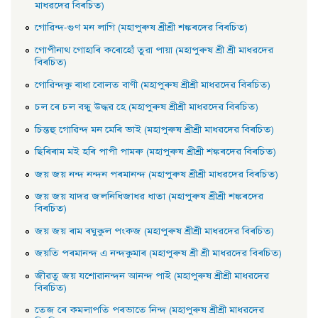
মাধৱদেৱ বিৰচিত)
গােৱিন্দ-গুণ মন লাগি (মহাপুৰুষ শ্ৰীশ্ৰী শঙ্কৰদেৱ বিৰচিত)
গােপীনাথ গােহাৰি কৰােহোঁ তুৱা পায়া (মহাপুৰুষ শ্ৰী শ্ৰী মাধৱদেৱ
বিৰচিত)
গােৱিন্দকু ৰাধা বােলত বাণী (মহাপুৰুষ শ্ৰীশ্ৰী মাধৱদেৱ বিৰচিত)
চল ৰে চল বন্ধু উদ্ধৱ হে (মহাপুৰুষ শ্ৰীশ্ৰী মাধৱদেৱ বিৰচিত)
চিন্তহু গােৱিন্দ মন মেৰি ভাই (মহাপুৰুষ শ্ৰীশ্ৰী মাধৱদেৱ বিৰচিত)
ছিৰিৰাম মই হৰি পাপী পামৰু (মহাপুৰুষ শ্ৰীশ্ৰী শঙ্কৰদেৱ বিৰচিত)
জয় জয় নন্দ নন্দন পৰমানন্দ (মহাপুৰুষ শ্ৰীশ্ৰী মাধৱদেৱ বিৰচিত)
জয় জয় যাদৱ জলনিধিজাধৱ ধাতা (মহাপুৰুষ শ্ৰীশ্ৰী শঙ্কৰদেৱ
বিৰচিত)
জয় জয় ৰাম ৰঘুকুল পংকজ (মহাপুৰুষ শ্ৰীশ্ৰী মাধৱদেৱ বিৰচিত)
জয়তি পৰমানন্দ এ নন্দকুমাৰ (মহাপুৰুষ শ্ৰী শ্ৰী মাধৱদেৱ বিৰচিত)
জীৱতু জয় যশােৱানন্দন আনন্দ পাই (মহাপুৰুষ শ্ৰীশ্ৰী মাধৱদেৱ
বিৰচিত)
তেজ ৰে কমলাপতি পৰভাতে নিন্দ (মহাপুৰুষ শ্ৰীশ্ৰী মাধৱদেৱ