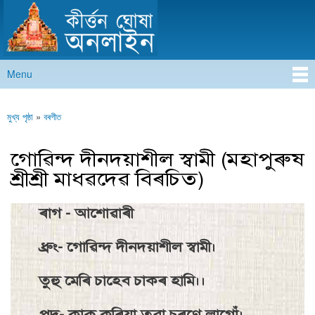
কীৰ্ত্তন ঘোষা অনলাইন
Skip to
main
content
Menu
Main menu
মুখ্য পৃষ্ঠা
»
বৰগীত
You are here
গােৱিন্দ দীনদয়াশীল স্বামী (মহাপুৰুষ
শ্ৰীশ্ৰী মাধৱদেৱ বিৰচিত)
ৰাগ - আশােৱাৰী
ধ্ৰুং- গােৱিন্দ দীনদয়াশীল স্বামী।
তুহু মেৰি চাহেব চাকৰ হামি।।
পদ- কাকু কৰিয়া তুৱা চৰণে লাগোঁ।