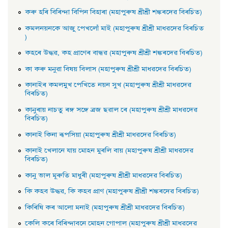
কৰু হৰি বিৰিন্দা বিপিন বিহাৰা (মহাপুৰুষ শ্ৰীশ্ৰী শঙ্কৰদেৱ বিৰচিত)
কমলনয়নকে আজু পেখলোঁ মাই (মহাপুৰুষ শ্ৰীশ্ৰী মাধৱদেৱ বিৰচিত
)
কহৰে উদ্ধৱ, কহ প্রাণেৰ বান্ধৱ (মহাপুৰুষ শ্ৰীশ্ৰী শঙ্কৰদেৱ বিৰচিত)
কা কৰু মনুৱা বিষয় বিলাস (মহাপুৰুষ শ্ৰীশ্ৰী মাধৱদেৱ বিৰচিত)
কানাইৰ কমলমুখ পেখিতে নয়ন সুখ (মহাপুৰুষ শ্ৰীশ্ৰী মাধৱদেৱ
বিৰচিত)
কানুৰায় নাচতু ৰঙ্গ সঙ্গে ব্রজ ছৱাল ৰে (মহাপুৰুষ শ্ৰীশ্ৰী মাধৱদেৱ
বিৰচিত)
কানাই কিনা ৰূপসিয়া (মহাপুৰুষ শ্ৰীশ্ৰী মাধৱদেৱ বিৰচিত)
কানাই খেলানে যায় মােহন মুৰলি বায় (মহাপুৰুষ শ্ৰীশ্ৰী মাধৱদেৱ
বিৰচিত)
কানু ভাল মূৰুতি মাধুৰী (মহাপুৰুষ শ্ৰীশ্ৰী মাধৱদেৱ বিৰচিত)
কি কহব উদ্ধৱ, কি কহব প্রাণ (মহাপুৰুষ শ্ৰীশ্ৰী শঙ্কৰদেৱ বিৰচিত)
কিৰিষি কৰ আলাে মনাই (মহাপুৰুষ শ্ৰীশ্ৰী মাধৱদেৱ বিৰচিত)
কেলি কৰে বিৰিন্দাবনে মােহন গােপাল (মহাপুৰুষ শ্ৰীশ্ৰী মাধৱদেৱ