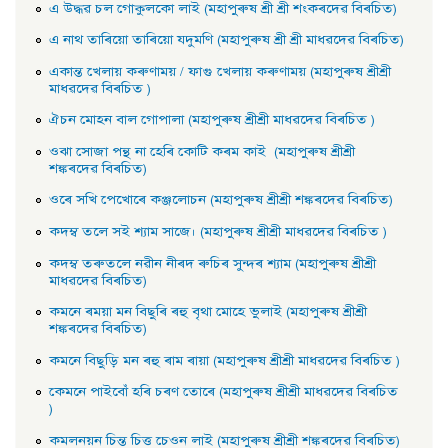
এ উদ্ধৱ চল গােকুলকো লাই (মহাপুৰুষ শ্ৰী শ্ৰী শংকৰদেৱ বিৰচিত)
এ নাথ তাৰিয়াে তাৰিয়াে যদুমণি (মহাপুৰুষ শ্ৰী শ্ৰী মাধৱদেৱ বিৰচিত)
একান্ত খেলায় কৰুণাময় / ফাগু খেলায় কৰুণাময় (মহাপুৰুষ শ্ৰীশ্ৰী
মাধৱদেৱ বিৰচিত )
ঐচন মােহন বাল গােপালা (মহাপুৰুষ শ্ৰীশ্ৰী মাধৱদেৱ বিৰচিত )
ওঝা সােজা পন্থ না হেৰি কোটি কৰম কাই (মহাপুৰুষ শ্ৰীশ্ৰী
শঙ্কৰদেৱ বিৰচিত)
ওৰে সখি পেখােৰে কঞ্জলােচন (মহাপুৰুষ শ্ৰীশ্ৰী শঙ্কৰদেৱ বিৰচিত)
কদম্ব তলে সই শ্যাম সাজে। (মহাপুৰুষ শ্ৰীশ্ৰী মাধৱদেৱ বিৰচিত )
কদম্ব তৰুতলে নৱীন নীৰদ ৰুচিৰ সুন্দৰ শ্যাম (মহাপুৰুষ শ্ৰীশ্ৰী
মাধৱদেৱ বিৰচিত)
কমনে ৰময়া মন বিছুৰি ৰহু বৃথা মােহে ভুলাই (মহাপুৰুষ শ্ৰীশ্ৰী
শঙ্কৰদেৱ বিৰচিত)
কমনে বিছুড়ি মন ৰহু ৰাম ৰায়া (মহাপুৰুষ শ্ৰীশ্ৰী মাধৱদেৱ বিৰচিত )
কেমনে পাইবোঁ হৰি চৰণ তােৰে (মহাপুৰুষ শ্ৰীশ্ৰী মাধৱদেৱ বিৰচিত
)
কমলনয়ন চিন্ত চিত্ত চেওন লাই (মহাপুৰুষ শ্ৰীশ্ৰী শঙ্কৰদেৱ বিৰচিত)