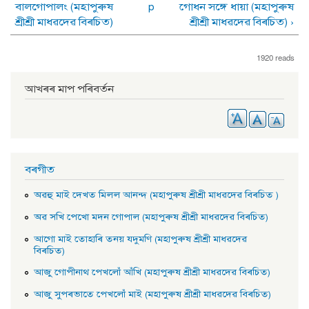
বালগােপালং (মহাপুৰুষ
p
গােধন সঙ্গে ধায়া (মহাপুৰুষ
শ্ৰীশ্ৰী মাধৱদেৱ বিৰচিত)
শ্ৰীশ্ৰী মাধৱদেৱ বিৰচিত) ›
1920 reads
আখৰৰ মাপ পৰিবৰ্তন
বৰগীত
অৱহু মাই দেখত মিলল আনন্দ (মহাপুৰুষ শ্ৰীশ্ৰী মাধৱদেৱ বিৰচিত )
অৱ সখি পেখাে মদন গােপাল (মহাপুৰুষ শ্ৰীশ্ৰী মাধৱদেৱ বিৰচিত)
আগাে মাই তােহাৰি তনয় যদুমণি (মহাপুৰুষ শ্ৰীশ্ৰী মাধৱদেৱ
বিৰচিত)
আজু গােপীনাথ পেখলোঁ আঁখি (মহাপুৰুষ শ্ৰীশ্ৰী মাধৱদেৱ বিৰচিত)
আজু সুপৰভাতে পেখলোঁ মাই (মহাপুৰুষ শ্ৰীশ্ৰী মাধৱদেৱ বিৰচিত)