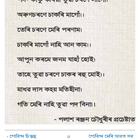
অৰুণচৰণে চাকৰি মাগোঁ।।
তেৰি চৰণে মেৰি পৰণাম।
চাকৰি মাগোঁ নাহি আন কাম।।
আপুন কৰমে জনম যাহাঁ হােই।
তাহে তুৱা চৰণে চাকৰ ৰহু মােই।।
মাধৱ দাস কহ্য় মতিহীনা।
গতি মেৰি নাহি তুৱা পদ বিনা৷৷
- পলাশ ৰঞ্জন চৌধুৰীৰ প্ৰচেষ্টাত
‹ গােৱিন্দ চিন্তহু
u
গােৱিন্দ মেৰি আৱত সৱ