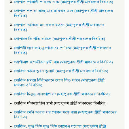
গােপাল গােৱালী পাৰাতে নাচে (মহাপুৰুষ শ্ৰীশ্ৰী মাধৱদেৱ বিৰচিত)
গােপাল পলায়া আছে মাৱ মাৰিবাৰ ডৰে (মহাপুৰুষ শ্ৰীশ্ৰী মাধৱদেৱ
বিৰচিত)
গােপাল ভাবিয়ো মন সকল যতনে (মহাপুৰুষ শ্ৰীশ্ৰী মাধৱদেৱ
বিৰচিত)
গােপালে কি গতি কইলে (মহাপুৰুষ শ্ৰীশ্ৰী শঙ্কৰদেৱ বিৰচিত)
গােপিনী প্রাণ কাহানু গেয়ো ৰে গােৱিন্দ (মহাপুৰুষ শ্ৰীশ্ৰী শঙ্কৰদেৱ
বিৰচিত)
গােপীনাথ জগজীৱন স্বামী ৰাম (মহাপুৰুষ শ্ৰীশ্ৰী মাধৱদেৱ বিৰচিত)
গােৱিন্দ আৱে ভুৱন ভুলাই (মহাপুৰুষ শ্ৰীশ্ৰী মাধৱদেৱ বিৰচিত)
গােৱিন্দ চলয়ে বিৰিন্দাবনে গােপ শিশু সংগে (মহাপুৰুষ শ্ৰীশ্ৰী
মাধৱদেৱ বিৰচিত)
গােৱিন্দ চিন্তহু বালগােপালং (মহাপুৰুষ শ্ৰীশ্ৰী মাধৱদেৱ বিৰচিত)
গােৱিন্দ দীনদয়াশীল স্বামী (মহাপুৰুষ শ্ৰীশ্ৰী মাধৱদেৱ বিৰচিত)
গােৱিন্দ মেৰি আৱত সৱ গােধন সঙ্গে ধায়া (মহাপুৰুষ শ্ৰীশ্ৰী মাধৱদেৱ
বিৰচিত)
গােৱিন্দ, দুগ্ধ পিউ দুগ্ধ পিউ বােলেএ যশােৱা (মহাপুৰুষ শ্ৰীশ্ৰী