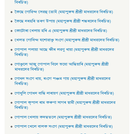
বিৰচিত)
কৈছে গােৱিন্দ সেৱহু তােই (মহাপুৰুষ শ্ৰীশ্ৰী মাধৱদেৱ বিৰচিত)
কৈছে নৰহৰি তৰণ উপায় (মহাপুৰুষ শ্ৰীশ্ৰী শঙ্কৰদেৱ বিৰচিত)
কোটোৰা খেলায় হৰি এ (মহাপুৰুষ শ্ৰীশ্ৰী মাধৱদেৱ বিৰচিত)
খেলত গোবিন্দ যশোৱাকু সংগে (মহাপুৰুষ শ্ৰীশ্ৰী মাধৱদেৱ বিৰচিত)
গােপাল পলায়া আছে ক্ষীৰ লৱণু খায়া (মহাপুৰুষ শ্ৰীশ্ৰী মাধৱদেৱ
বিৰচিত)
গােকুলে আজু গােপাল বিনে ভযাে আন্ধিয়াৰি (মহাপুৰুষ শ্ৰীশ্ৰী
মাধৱদেৱ বিৰচিত)
গােধন সংগে ধায়, ৰংগে পঞ্চম গায় (মহাপুৰুষ শ্ৰীশ্ৰী মাধৱদেৱ
বিৰচিত)
গােধূলি গােধন বান্ধি নাৰায়ণ (মহাপুৰুষ শ্ৰীশ্ৰী মাধৱদেৱ বিৰচিত)
গােপাল কৃপাল ৰাম কৰুণা সাগৰ স্বামী (মহাপুৰুষ শ্ৰীশ্ৰী মাধৱদেৱ
বিৰচিত)
গােপাল খেলায় কদম্বতলে (মহাপুৰুষ শ্ৰীশ্ৰী মাধৱদেৱ বিৰচিত)
গােপাল খেলে বালক সংগে (মহাপুৰুষ শ্ৰীশ্ৰী মাধৱদেৱ বিৰচিত)