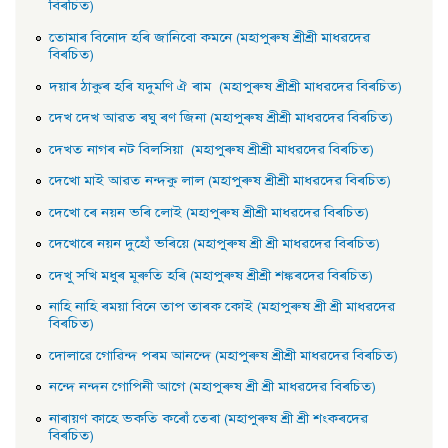
বিৰচিত)
তােমাৰ বিনােদ হৰি জানিবো কমনে (মহাপুৰুষ শ্ৰীশ্ৰী মাধৱদেৱ
বিৰচিত)
দয়াৰ ঠাকুৰ হৰি যদুমণি ঐ ৰাম (মহাপুৰুষ শ্ৰীশ্ৰী মাধৱদেৱ বিৰচিত)
দেখ দেখ আৱত ৰঘু ৰণ জিনা (মহাপুৰুষ শ্ৰীশ্ৰী মাধৱদেৱ বিৰচিত)
দেখত নাগৰ নট বিলসিয়া (মহাপুৰুষ শ্ৰীশ্ৰী মাধৱদেৱ বিৰচিত)
দেখাে মাই আৱত নন্দকু লাল (মহাপুৰুষ শ্ৰীশ্ৰী মাধৱদেৱ বিৰচিত)
দেখাে ৰে নয়ন ভৰি লােই (মহাপুৰুষ শ্ৰীশ্ৰী মাধৱদেৱ বিৰচিত)
দেখােৰে নয়ন দুহোঁ ভৰিয়ে (মহাপুৰুষ শ্ৰী শ্ৰী মাধৱদেৱ বিৰচিত)
দেখু সখি মধুৰ মূৰুতি হৰি (মহাপুৰুষ শ্ৰীশ্ৰী শঙ্কৰদেৱ বিৰচিত)
নাহি নাহি ৰময়া বিনে তাপ তাৰক কোই (মহাপুৰুষ শ্ৰী শ্ৰী মাধৱদেৱ
বিৰচিত)
দোলাৱে গােৱিন্দ পৰম আনন্দে (মহাপুৰুষ শ্ৰীশ্ৰী মাধৱদেৱ বিৰচিত)
নন্দে নন্দন গােপিনী আগে (মহাপুৰুষ শ্ৰী শ্ৰী মাধৱদেৱ বিৰচিত)
নাৰায়ণ কাহে ভকতি কৰোঁ তেৰা (মহাপুৰুষ শ্ৰী শ্ৰী শংকৰদেৱ
বিৰচিত)