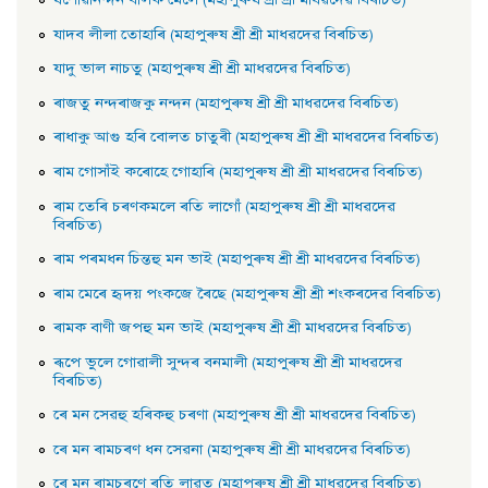
যশােৱানন্দন বালক মেলে (মহাপুৰুষ শ্ৰী শ্ৰী মাধৱদেৱ বিৰচিত)
যাদব লীলা তােহাৰি (মহাপুৰুষ শ্ৰী শ্ৰী মাধৱদেৱ বিৰচিত)
যাদু ভাল নাচতু (মহাপুৰুষ শ্ৰী শ্ৰী মাধৱদেৱ বিৰচিত)
ৰাজতু নন্দৰাজকু নন্দন (মহাপুৰুষ শ্ৰী শ্ৰী মাধৱদেৱ বিৰচিত)
ৰাধাকু আগু হৰি বােলত চাতুৰী (মহাপুৰুষ শ্ৰী শ্ৰী মাধৱদেৱ বিৰচিত)
ৰাম গােসাঁই কৰােহে গােহাৰি (মহাপুৰুষ শ্ৰী শ্ৰী মাধৱদেৱ বিৰচিত)
ৰাম তেৰি চৰণকমলে ৰতি লাগোঁ (মহাপুৰুষ শ্ৰী শ্ৰী মাধৱদেৱ
বিৰচিত)
ৰাম পৰমধন চিন্তহু মন ভাই (মহাপুৰুষ শ্ৰী শ্ৰী মাধৱদেৱ বিৰচিত)
ৰাম মেৰে হৃদয় পংকজে ৰৈছে (মহাপুৰুষ শ্ৰী শ্ৰী শংকৰদেৱ বিৰচিত)
ৰামক বাণী জপহু মন ভাই (মহাপুৰুষ শ্ৰী শ্ৰী মাধৱদেৱ বিৰচিত)
ৰূপে ভুলে গােৱালী সুন্দৰ বনমালী (মহাপুৰুষ শ্ৰী শ্ৰী মাধৱদেৱ
বিৰচিত)
ৰে মন সেৱহু হৰিকহু চৰণা (মহাপুৰুষ শ্ৰী শ্ৰী মাধৱদেৱ বিৰচিত)
ৰে মন ৰামচৰণ ধন সেৱনা (মহাপুৰুষ শ্ৰী শ্ৰী মাধৱদেৱ বিৰচিত)
ৰে মন ৰামচৰণে ৰতি লাৱত (মহাপুৰুষ শ্ৰী শ্ৰী মাধৱদেৱ বিৰচিত)