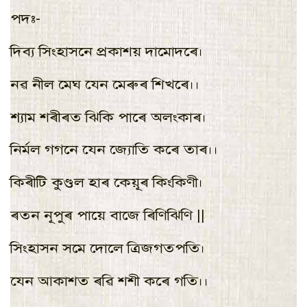
পদ:-
দিব্য সিংহাসনে প্রকাশয় দামােদৰে।
নৱ নীল মেঘ যেন মেৰুৰ শিখৰে।।
শ্যাম শৰীৰত ঝিকি পাৰে অলংকাৰ।
নির্মল গগনে যেন জ্যোতি কৰে তাৰ।।
কিৰীটি কুণ্ডল হাৰ কেয়ূৰ কিংকিণী।
ৰতন নূপুৰ পায়ে বাজে ৰিণিঝিণি ||
সিংহাসন সমে দোলে ত্রিজগতপতি।
যেন আকাশত ৰৱি শশী কৰে গতি।।