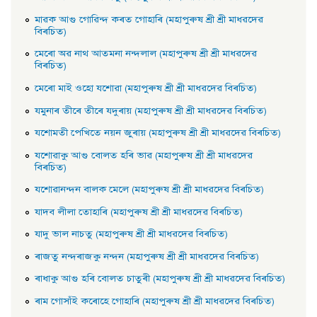
মাৱক আগু গােৱিন্দ কৰত গােহাৰি (মহাপুৰুষ শ্ৰী শ্ৰী মাধৱদেৱ
বিৰচিত)
মেৰাে অৱ নাথ আতমনা নন্দলাল (মহাপুৰুষ শ্ৰী শ্ৰী মাধৱদেৱ
বিৰচিত)
মেৰাে মাই ওহাে যশােৱা (মহাপুৰুষ শ্ৰী শ্ৰী মাধৱদেৱ বিৰচিত)
যমুনাৰ তীৰে তীৰে যদুৰায় (মহাপুৰুষ শ্ৰী শ্ৰী মাধৱদেৱ বিৰচিত)
যশােমতী পেখিতে নয়ন জুৰায় (মহাপুৰুষ শ্ৰী শ্ৰী মাধৱদেৱ বিৰচিত)
যশােৱাকু আগু বােলত হৰি ভাৱ (মহাপুৰুষ শ্ৰী শ্ৰী মাধৱদেৱ
বিৰচিত)
যশােৱানন্দন বালক মেলে (মহাপুৰুষ শ্ৰী শ্ৰী মাধৱদেৱ বিৰচিত)
যাদব লীলা তােহাৰি (মহাপুৰুষ শ্ৰী শ্ৰী মাধৱদেৱ বিৰচিত)
যাদু ভাল নাচতু (মহাপুৰুষ শ্ৰী শ্ৰী মাধৱদেৱ বিৰচিত)
ৰাজতু নন্দৰাজকু নন্দন (মহাপুৰুষ শ্ৰী শ্ৰী মাধৱদেৱ বিৰচিত)
ৰাধাকু আগু হৰি বােলত চাতুৰী (মহাপুৰুষ শ্ৰী শ্ৰী মাধৱদেৱ বিৰচিত)
ৰাম গােসাঁই কৰােহে গােহাৰি (মহাপুৰুষ শ্ৰী শ্ৰী মাধৱদেৱ বিৰচিত)