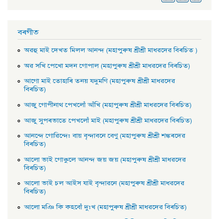
বৰগীত
অৱহু মাই দেখত মিলল আনন্দ (মহাপুৰুষ শ্ৰীশ্ৰী মাধৱদেৱ বিৰচিত )
অৱ সখি পেখাে মদন গােপাল (মহাপুৰুষ শ্ৰীশ্ৰী মাধৱদেৱ বিৰচিত)
আগাে মাই তােহাৰি তনয় যদুমণি (মহাপুৰুষ শ্ৰীশ্ৰী মাধৱদেৱ
বিৰচিত)
আজু গােপীনাথ পেখলোঁ আঁখি (মহাপুৰুষ শ্ৰীশ্ৰী মাধৱদেৱ বিৰচিত)
আজু সুপৰভাতে পেখলোঁ মাই (মহাপুৰুষ শ্ৰীশ্ৰী মাধৱদেৱ বিৰচিত)
আনন্দে গােৱিন্দেঃ বায় বৃন্দাবনে বেণু (মহাপুৰুষ শ্ৰীশ্ৰী শঙ্কৰদেৱ
বিৰচিত)
আলাে ভাই গােকুলে আনন্দ জয় জয় (মহাপুৰুষ শ্ৰীশ্ৰী মাধৱদেৱ
বিৰচিত)
আলাে ভাই চল আইস যাই বৃন্দাৱনে (মহাপুৰুষ শ্ৰীশ্ৰী মাধৱদেৱ
বিৰচিত)
আলাে মঞি কি কহবোঁ দুঃখ (মহাপুৰুষ শ্ৰীশ্ৰী মাধৱদেৱ বিৰচিত)