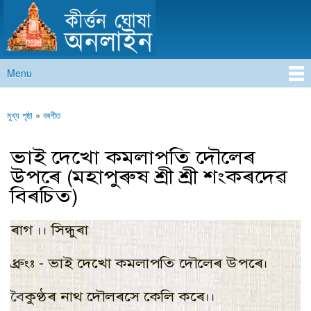
কীৰ্ত্তন ঘোষা অনলাইন
Skip to
main
content
Menu
Main menu
মুখ্য পৃষ্ঠা
»
বৰগীত
You are here
ভাই দেখাে কমলাপতি দৌলেৰ
উপৰে (মহাপুৰুষ শ্ৰী শ্ৰী শংকৰদেৱ
বিৰচিত)
ৰাগ ।। সিন্ধুৰা
ধ্রুং: - ভাই দেখাে কমলাপতি দৌলেৰ উপৰে।
বৈ
কুণ্ঠৰ নাথ
দৌ
লৰসে কেলি কৰে।।