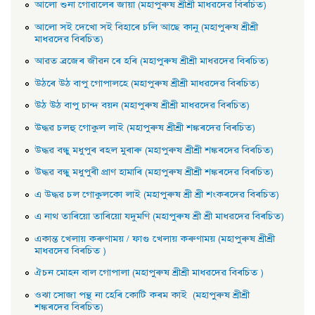
আলাে শুনা গােৱালেৰ জায়া (মহাপুৰুষ শ্ৰীশ্ৰী মাধৱদেৱ বিৰচিত)
আলাে সই দেখাে সই বিহাৰে চলি আছে কানু (মহাপুৰুষ শ্ৰীশ্ৰী
মাধৱদেৱ বিৰচিত)
আৱত ব্ৰজেৰ জীৱন ৰে হৰি (মহাপুৰুষ শ্ৰীশ্ৰী মাধৱদেৱ বিৰচিত)
উঠৰে উঠ বাপু গােপালহে (মহাপুৰুষ শ্ৰীশ্ৰী মাধৱদেৱ বিৰচিত)
উঠ উঠ বাপু চান্দ বয়ন (মহাপুৰুষ শ্ৰীশ্ৰী মাধৱদেৱ বিৰচিত)
উদ্ধৱ চলহু গােকুল লাই (মহাপুৰুষ শ্ৰীশ্ৰী শঙ্কৰদেৱ বিৰচিত)
উদ্ধৱ বন্ধু মধুপুৰ ৰহল মুৰাৰু (মহাপুৰুষ শ্ৰীশ্ৰী শঙ্কৰদেৱ বিৰচিত)
উদ্ধৱ বন্ধু মধুপুৰী প্রাণ হামাৰি (মহাপুৰুষ শ্ৰীশ্ৰী শঙ্কৰদেৱ বিৰচিত)
এ উদ্ধৱ চল গােকুলকো লাই (মহাপুৰুষ শ্ৰী শ্ৰী শংকৰদেৱ বিৰচিত)
এ নাথ তাৰিয়াে তাৰিয়াে যদুমণি (মহাপুৰুষ শ্ৰী শ্ৰী মাধৱদেৱ বিৰচিত)
একান্ত খেলায় কৰুণাময় / ফাগু খেলায় কৰুণাময় (মহাপুৰুষ শ্ৰীশ্ৰী
মাধৱদেৱ বিৰচিত )
ঐচন মােহন বাল গােপালা (মহাপুৰুষ শ্ৰীশ্ৰী মাধৱদেৱ বিৰচিত )
ওঝা সােজা পন্থ না হেৰি কোটি কৰম কাই (মহাপুৰুষ শ্ৰীশ্ৰী
শঙ্কৰদেৱ বিৰচিত)