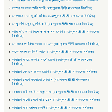
দেখাে মাই আৱত নন্দকু লাল (মহাপুৰুষ শ্ৰীশ্ৰী মাধৱদেৱ বিৰচিত)
দেখাে ৰে নয়ন ভৰি লােই (মহাপুৰুষ শ্ৰীশ্ৰী মাধৱদেৱ বিৰচিত)
দেখােৰে নয়ন দুহোঁ ভৰিয়ে (মহাপুৰুষ শ্ৰী শ্ৰী মাধৱদেৱ বিৰচিত)
দেখু সখি মধুৰ মূৰুতি হৰি (মহাপুৰুষ শ্ৰীশ্ৰী শঙ্কৰদেৱ বিৰচিত)
নাহি নাহি ৰময়া বিনে তাপ তাৰক কোই (মহাপুৰুষ শ্ৰী শ্ৰী মাধৱদেৱ
বিৰচিত)
দোলাৱে গােৱিন্দ পৰম আনন্দে (মহাপুৰুষ শ্ৰীশ্ৰী মাধৱদেৱ বিৰচিত)
নন্দে নন্দন গােপিনী আগে (মহাপুৰুষ শ্ৰী শ্ৰী মাধৱদেৱ বিৰচিত)
নাৰায়ণ কাহে ভকতি কৰোঁ তেৰা (মহাপুৰুষ শ্ৰী শ্ৰী শংকৰদেৱ
বিৰচিত)
নাৰায়ণ কে গুণ জানব তােই (মহাপুৰুষ শ্ৰী শ্ৰী মাধৱদেৱ বিৰচিত)
নাৰায়ণ চৰণে কৰোহোঁ গােহাৰি (মহাপুৰুষ শ্ৰী শ্ৰী শংকৰদেৱ
বিৰচিত)
নাৰায়ণ মাই তেৰি দাসকু দাসা (মহাপুৰুষ শ্ৰী শ্ৰী মাধৱদেৱ বিৰচিত)
নাৰায়ণ মাগো চৰণে ৰতি তেৰা (মহাপুৰুষ শ্ৰী শ্ৰী মাধৱদেৱ বিৰচিত)
নাৰায়ণ মায়া জানব কোঈ (মহাপুৰুষ শ্ৰী শ্ৰী মাধৱদেৱ বিৰচিত)