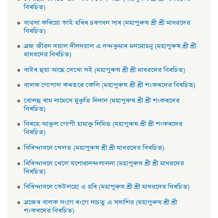
বিৰচিত)
ব্যৱসা কৰিয়াে ভাই হৰিৰ চৰণধন সাৰ (মহাপুৰুষ শ্ৰী শ্ৰী মাধৱদেৱ
বিৰচিত)
ব্রজ জীৱন দয়াল দীনদয়াল এ নন্দকুমাৰ মনমােহনু (মহাপুৰুষ শ্ৰী শ্ৰী
মাধৱদেৱ বিৰচিত)
বাইৰ হুয়া আছে দেখাে সই (মহাপুৰুষ শ্ৰী শ্ৰী মাধৱদেৱ বিৰচিত)
বালক গােপাল কৰতৰে কেলি (মহাপুৰুষ শ্ৰী শ্ৰী শংকৰদেৱ বিৰচিত)
বােলহু ৰাম নামেসে মুকুতি নিদান (মহাপুৰুষ শ্ৰী শ্ৰী শংকৰদেৱ
বিৰচিত)
বিৰহে আকুল গােপী হামাকু নিমিত্ত (মহাপুৰুষ শ্ৰী শ্ৰী শংকৰদেৱ
বিৰচিত)
বিৰিন্দাবনে খেলত (মহাপুৰুষ শ্ৰী শ্ৰী মাধৱদেৱ বিৰচিত)
বিৰিন্দাবনে খেলে যশােৱানন্দলালনা (মহাপুৰুষ শ্ৰী শ্ৰী মাধৱদেৱ
বিৰচিত)
বিৰিন্দাবনে ভেটলহাে এ হৰি (মহাপুৰুষ শ্ৰী শ্ৰী মাধৱদেৱ বিৰচিত)
ব্ৰজেৰ বালক সংগে ৰংগে নাচতু এ সদাশিৱ (মহাপুৰুষ শ্ৰী শ্ৰী
শংকৰদেৱ বিৰচিত)