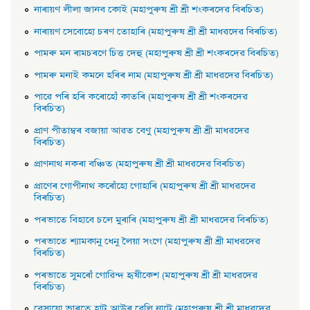
নাৰায়ণ লীলা জানব কোই (মহাপুৰুষ শ্ৰী শ্ৰী শংকৰদেৱ বিৰচিত)
নাৰায়ণ সেবােহাে চৰণ তােহাৰি (মহাপুৰুষ শ্ৰী শ্ৰী মাধৱদেৱ বিৰচিত)
পামৰু মন ৰামচৰণে চিত্ত দেহু (মহাপুৰুষ শ্ৰী শ্ৰী শংকৰদেৱ বিৰচিত)
পামৰু মনাই কমনে হৰিৰ নাম (মহাপুৰুষ শ্ৰী শ্ৰী মাধৱদেৱ বিৰচিত)
পাৱে পৰি হৰি কৰোহোঁ কাতৰি (মহাপুৰুষ শ্ৰী শ্ৰী শংকৰদেৱ
বিৰচিত)
প্রাণ পীতাম্বৰ বজায়া আৱত বেণু (মহাপুৰুষ শ্ৰী শ্ৰী মাধৱদেৱ
বিৰচিত)
প্রাণনাথ নকৰা বঞ্চিত (মহাপুৰুষ শ্ৰী শ্ৰী মাধৱদেৱ বিৰচিত)
প্রাণেৰ গােপীনাথ কৰোঁহাে গােহাৰি (মহাপুৰুষ শ্ৰী শ্ৰী মাধৱদেৱ
বিৰচিত)
পৰভাতে বিহাবে চলে মুৰাৰি (মহাপুৰুষ শ্ৰী শ্ৰী মাধৱদেৱ বিৰচিত)
পৰভাতে শ্যামকানু ধেনু লৈয়া সংগে (মহাপুৰুষ শ্ৰী শ্ৰী মাধৱদেৱ
বিৰচিত)
পৰভাতে সুমৰোঁ গােৱিন্দ হৃষীকেশ (মহাপুৰুষ শ্ৰী শ্ৰী মাধৱদেৱ
বিৰচিত)
বেসায়াে ভাৰতে হাট আউৰ বেলি নাটে (মহাপুৰুষ শ্ৰী শ্ৰী মাধৱদেৱ