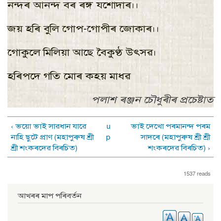
নন্দৰ আনন্দ বৰ ৰঙ্গ যশােদাৰ।।
জয় হৰি বুলি গােপ-গােপীৰ জোকাৰ।।
গােকুলে মিলিয়া আছে বৈকুণ্ঠ উৎসৱ।
হৰিপদে গতি মােৰ কহয় মাধৱ
পলাশ ৰঞ্জন চৌধুৰীৰ প্ৰচেষ্টাত
‹ ভয়াে ভাই সাৱধান যাৱে
u
ভাই দেখাে পৰমানন্দ পৰম
নাহি ছুটে প্রাণ (মহাপুৰুষ শ্ৰী
p
সাদৰে (মহাপুৰুষ শ্ৰী শ্ৰী
শ্ৰী শংকৰদেৱ বিৰচিত)
শংকৰদেৱ বিৰচিত) ›
1537 reads
আখৰৰ মাপ পৰিবৰ্তন