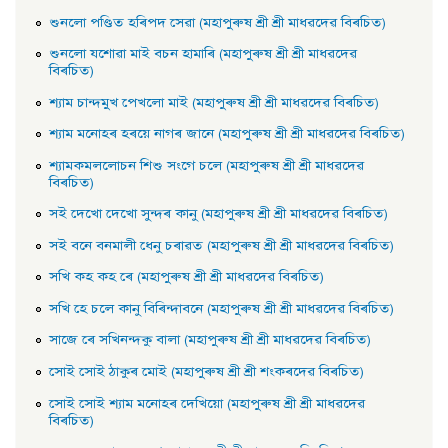
শুনলাে পণ্ডিত হৰিপদ সেৱা (মহাপুৰুষ শ্ৰী শ্ৰী মাধৱদেৱ বিৰচিত)
শুনলাে যশােৱা মাই বচন হামাৰি (মহাপুৰুষ শ্ৰী শ্ৰী মাধৱদেৱ
বিৰচিত)
শ্যাম চান্দমুখ পেখলাে মাই (মহাপুৰুষ শ্ৰী শ্ৰী মাধৱদেৱ বিৰচিত)
শ্যাম মনােহৰ হৰয়ে নাগৰ জানে (মহাপুৰুষ শ্ৰী শ্ৰী মাধৱদেৱ বিৰচিত)
শ্যামকমললােচন শিশু সংগে চলে (মহাপুৰুষ শ্ৰী শ্ৰী মাধৱদেৱ
বিৰচিত)
সই দেখাে দেখাে সুন্দৰ কানু (মহাপুৰুষ শ্ৰী শ্ৰী মাধৱদেৱ বিৰচিত)
সই বনে বনমালী ধেনু চৰাৱত (মহাপুৰুষ শ্ৰী শ্ৰী মাধৱদেৱ বিৰচিত)
সখি কহ কহ ৰে (মহাপুৰুষ শ্ৰী শ্ৰী মাধৱদেৱ বিৰচিত)
সখি হে চলে কানু বিৰিন্দাবনে (মহাপুৰুষ শ্ৰী শ্ৰী মাধৱদেৱ বিৰচিত)
সাজে ৰে সখিনন্দকু বালা (মহাপুৰুষ শ্ৰী শ্ৰী মাধৱদেৱ বিৰচিত)
সােই সােই ঠাকুৰ মােই (মহাপুৰুষ শ্ৰী শ্ৰী শংকৰদেৱ বিৰচিত)
সােই সােই শ্যাম মনােহৰ দেখিয়াে (মহাপুৰুষ শ্ৰী শ্ৰী মাধৱদেৱ
বিৰচিত)