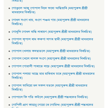
বিৰচিত)
গােকুলে আজু গােপাল বিনে ভযাে আন্ধিয়াৰি (মহাপুৰুষ শ্ৰীশ্ৰী
মাধৱদেৱ বিৰচিত)
গােধন সংগে ধায়, ৰংগে পঞ্চম গায় (মহাপুৰুষ শ্ৰীশ্ৰী মাধৱদেৱ
বিৰচিত)
গােধূলি গােধন বান্ধি নাৰায়ণ (মহাপুৰুষ শ্ৰীশ্ৰী মাধৱদেৱ বিৰচিত)
গােপাল কৃপাল ৰাম কৰুণা সাগৰ স্বামী (মহাপুৰুষ শ্ৰীশ্ৰী মাধৱদেৱ
বিৰচিত)
গােপাল খেলায় কদম্বতলে (মহাপুৰুষ শ্ৰীশ্ৰী মাধৱদেৱ বিৰচিত)
গােপাল খেলে বালক সংগে (মহাপুৰুষ শ্ৰীশ্ৰী মাধৱদেৱ বিৰচিত)
গােপাল গােৱালী পাৰাতে নাচে (মহাপুৰুষ শ্ৰীশ্ৰী মাধৱদেৱ বিৰচিত)
গােপাল পলায়া আছে মাৱ মাৰিবাৰ ডৰে (মহাপুৰুষ শ্ৰীশ্ৰী মাধৱদেৱ
বিৰচিত)
গােপাল ভাবিয়ো মন সকল যতনে (মহাপুৰুষ শ্ৰীশ্ৰী মাধৱদেৱ
বিৰচিত)
গােপালে কি গতি কইলে (মহাপুৰুষ শ্ৰীশ্ৰী শঙ্কৰদেৱ বিৰচিত)
গােপিনী প্রাণ কাহানু গেয়ো ৰে গােৱিন্দ (মহাপুৰুষ শ্ৰীশ্ৰী শঙ্কৰদেৱ