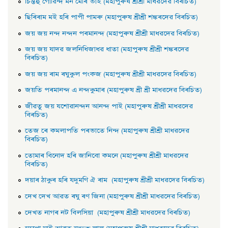
চিন্তহু গােৱিন্দ মন মেৰি ভাই (মহাপুৰুষ শ্ৰীশ্ৰী মাধৱদেৱ বিৰচিত)
ছিৰিৰাম মই হৰি পাপী পামৰু (মহাপুৰুষ শ্ৰীশ্ৰী শঙ্কৰদেৱ বিৰচিত)
জয় জয় নন্দ নন্দন পৰমানন্দ (মহাপুৰুষ শ্ৰীশ্ৰী মাধৱদেৱ বিৰচিত)
জয় জয় যাদৱ জলনিধিজাধৱ ধাতা (মহাপুৰুষ শ্ৰীশ্ৰী শঙ্কৰদেৱ
বিৰচিত)
জয় জয় ৰাম ৰঘুকুল পংকজ (মহাপুৰুষ শ্ৰীশ্ৰী মাধৱদেৱ বিৰচিত)
জয়তি পৰমানন্দ এ নন্দকুমাৰ (মহাপুৰুষ শ্ৰী শ্ৰী মাধৱদেৱ বিৰচিত)
জীৱতু জয় যশােৱানন্দন আনন্দ পাই (মহাপুৰুষ শ্ৰীশ্ৰী মাধৱদেৱ
বিৰচিত)
তেজ ৰে কমলাপতি পৰভাতে নিন্দ (মহাপুৰুষ শ্ৰীশ্ৰী মাধৱদেৱ
বিৰচিত)
তােমাৰ বিনােদ হৰি জানিবো কমনে (মহাপুৰুষ শ্ৰীশ্ৰী মাধৱদেৱ
বিৰচিত)
দয়াৰ ঠাকুৰ হৰি যদুমণি ঐ ৰাম (মহাপুৰুষ শ্ৰীশ্ৰী মাধৱদেৱ বিৰচিত)
দেখ দেখ আৱত ৰঘু ৰণ জিনা (মহাপুৰুষ শ্ৰীশ্ৰী মাধৱদেৱ বিৰচিত)
দেখত নাগৰ নট বিলসিয়া (মহাপুৰুষ শ্ৰীশ্ৰী মাধৱদেৱ বিৰচিত)