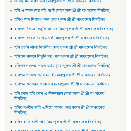
সেৱহু মন মাধৱ অৱ (মহাপুৰুষ শ্ৰী শ্ৰী মাধৱদেৱ বিৰচিত)
হৰি এ কৰুণাময় মই পাপী (মহাপুৰুষ শ্ৰী শ্ৰী মাধৱদেৱ বিৰচিত)
হৰিকু নাম নিগমকু সাৰ (মহাপুৰুষ শ্ৰী শ্ৰী মাধৱদেৱ বিৰচিত)
হৰিগুণ কৈছে বিছুড়ি মন ৰে (মহাপুৰুষ শ্ৰী শ্ৰী মাধৱদেৱ বিৰচিত)
হৰিগুণ গাৱত মেৰি মনাই (মহাপুৰুষ শ্ৰী শ্ৰী মাধৱদেৱ বিৰচিত)
হৰি তেৰি লীলা বিপৰীত (মহাপুৰুষ শ্ৰী শ্ৰী মাধৱদেৱ বিৰচিত)
হৰিপদ কমনে বিছুৰি ৰহু (মহাপুৰুষ শ্ৰী শ্ৰী মাধৱদেৱ বিৰচিত)
হৰিপদপংকজ পঞ্জৰ মােই (মহাপুৰুষ শ্ৰী শ্ৰী মাধৱদেৱ বিৰচিত)
হৰিপদপংকজ মেৰি মনাই (মহাপুৰুষ শ্ৰী শ্ৰী মাধৱদেৱ বিৰচিত)
হৰিপদ মােহােৰ পৰম ধন (মহাপুৰুষ শ্ৰী শ্ৰী মাধৱদেৱ বিৰচিত)
হৰি মােৰ হৰি মােৰ এ দীনদয়াল (মহাপুৰুষ শ্ৰী শ্ৰী মাধৱদেৱ
বিৰচিত)
হৰিৰ বংশীৰ ভাই শুনিয়াে কাৰণ (মহাপুৰুষ শ্ৰী শ্ৰী মাধৱদেৱ
বিৰচিত)
হৰিৰ হাঁসি বংশী বায় (মহাপুৰুষ শ্ৰী শ্ৰী মাধৱদেৱ বিৰচিত)