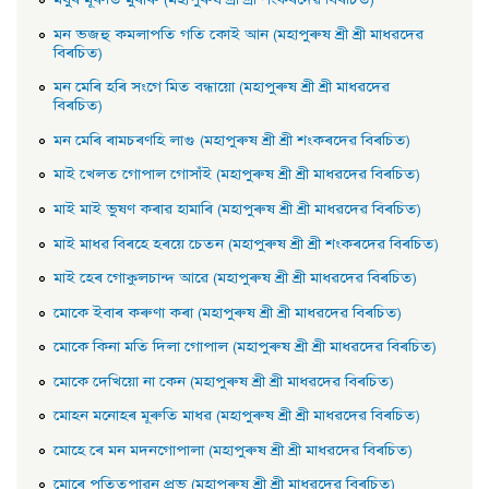
মধুৰ মূৰুতি মুৰাৰু (মহাপুৰুষ শ্ৰী শ্ৰী শংকৰদেৱ বিৰচিত)
মন ভজহু কমলাপতি গতি কোই আন (মহাপুৰুষ শ্ৰী শ্ৰী মাধৱদেৱ
বিৰচিত)
মন মেৰি হৰি সংগে মিত বন্ধায়াে (মহাপুৰুষ শ্ৰী শ্ৰী মাধৱদেৱ
বিৰচিত)
মন মেৰি ৰামচৰণহি লাগু (মহাপুৰুষ শ্ৰী শ্ৰী শংকৰদেৱ বিৰচিত)
মাই খেলত গােপাল গােসাঁই (মহাপুৰুষ শ্ৰী শ্ৰী মাধৱদেৱ বিৰচিত)
মাই মাই ভুষণ কৰাৱ হামাৰি (মহাপুৰুষ শ্ৰী শ্ৰী মাধৱদেৱ বিৰচিত)
মাই মাধৱ বিৰহে হৰয়ে চেতন (মহাপুৰুষ শ্ৰী শ্ৰী শংকৰদেৱ বিৰচিত)
মাই হেৰ গােকুলচান্দ আৱে (মহাপুৰুষ শ্ৰী শ্ৰী মাধৱদেৱ বিৰচিত)
মােকে ইবাৰ কৰুণা কৰা (মহাপুৰুষ শ্ৰী শ্ৰী মাধৱদেৱ বিৰচিত)
মােকে কিনা মতি দিলা গােপাল (মহাপুৰুষ শ্ৰী শ্ৰী মাধৱদেৱ বিৰচিত)
মােকে দেখিয়াে না কেন (মহাপুৰুষ শ্ৰী শ্ৰী মাধৱদেৱ বিৰচিত)
মােহন মনােহৰ মূৰুতি মাধৱ (মহাপুৰুষ শ্ৰী শ্ৰী মাধৱদেৱ বিৰচিত)
মােহে ৰে মন মদনগােপালা (মহাপুৰুষ শ্ৰী শ্ৰী মাধৱদেৱ বিৰচিত)
মােৰে পতিতপাৱন প্রভু (মহাপুৰুষ শ্ৰী শ্ৰী মাধৱদেৱ বিৰচিত)