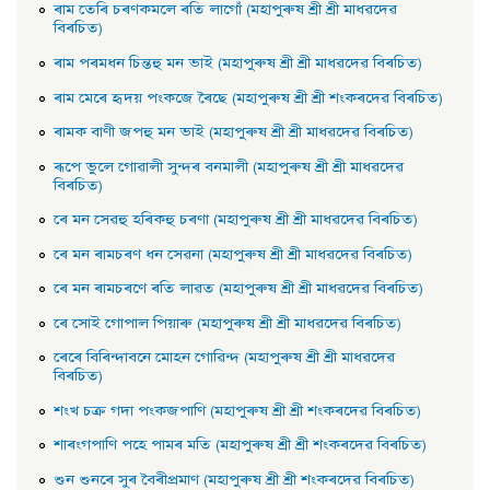
ৰাম তেৰি চৰণকমলে ৰতি লাগোঁ (মহাপুৰুষ শ্ৰী শ্ৰী মাধৱদেৱ
বিৰচিত)
ৰাম পৰমধন চিন্তহু মন ভাই (মহাপুৰুষ শ্ৰী শ্ৰী মাধৱদেৱ বিৰচিত)
ৰাম মেৰে হৃদয় পংকজে ৰৈছে (মহাপুৰুষ শ্ৰী শ্ৰী শংকৰদেৱ বিৰচিত)
ৰামক বাণী জপহু মন ভাই (মহাপুৰুষ শ্ৰী শ্ৰী মাধৱদেৱ বিৰচিত)
ৰূপে ভুলে গােৱালী সুন্দৰ বনমালী (মহাপুৰুষ শ্ৰী শ্ৰী মাধৱদেৱ
বিৰচিত)
ৰে মন সেৱহু হৰিকহু চৰণা (মহাপুৰুষ শ্ৰী শ্ৰী মাধৱদেৱ বিৰচিত)
ৰে মন ৰামচৰণ ধন সেৱনা (মহাপুৰুষ শ্ৰী শ্ৰী মাধৱদেৱ বিৰচিত)
ৰে মন ৰামচৰণে ৰতি লাৱত (মহাপুৰুষ শ্ৰী শ্ৰী মাধৱদেৱ বিৰচিত)
ৰে সােই গােপাল পিয়াৰু (মহাপুৰুষ শ্ৰী শ্ৰী মাধৱদেৱ বিৰচিত)
ৰেৰে বিৰিন্দাবনে মােহন গােৱিন্দ (মহাপুৰুষ শ্ৰী শ্ৰী মাধৱদেৱ
বিৰচিত)
শংখ চক্র গদা পংকজপাণি (মহাপুৰুষ শ্ৰী শ্ৰী শংকৰদেৱ বিৰচিত)
শাৰংগপাণি পহে পামৰ মতি (মহাপুৰুষ শ্ৰী শ্ৰী শংকৰদেৱ বিৰচিত)
শুন শুনৰে সুৰ বৈৰীপ্রমাণ (মহাপুৰুষ শ্ৰী শ্ৰী শংকৰদেৱ বিৰচিত)