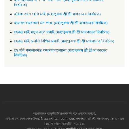
হৰি হেৰােৰে বাপ পশিলোঁ শৰণে (মহাপুৰুষ শ্ৰী শ্ৰী মাধৱদেৱ
বিৰচিত)
হৰিক বয়ন হেৰি মাই (মহাপুৰুষ শ্ৰী শ্ৰী মাধৱদেৱ বিৰচিত)
হামাৰু ৰামচৰণে মন লাগু (মহাপুৰুষ শ্ৰী শ্ৰী মাধৱদেৱ বিৰচিত)
হেৰহু মাই মধুৰ ৰংগ বনাই (মহাপুৰুষ শ্ৰী শ্ৰী মাধৱদেৱ বিৰচিত)
হেৰহু মাই চললি বিপিন মধাই (মহাপুৰুষ শ্ৰী শ্ৰী মাধৱদেৱ বিৰচিত)
হে হৰি কমলাকান্ত কমলদললােচন (মহাপুৰুষ শ্ৰী শ্ৰী মাধৱদেৱ
বিৰচিত)
আপোনাসৱৰ বহুমুলীয়া দিহা-পৰামৰ্শৰ বাবে ধন্যবাদ জনালো.
অৰিহনা তথা যোগাযোগৰ ঠিকনা: Naamkirtan.com, c/o: পলাশৰঞ্জণ চৌধৰী, পদ্মণাৰায়ন, ২৩, এম এন
ৰোড, পানবজাৰ, গুৱাহাটী - ৭৮১ ০০১
ফোন: ৯৪৩৫০-৪২২০২. ই-মেইল:
mail@naamkirtan.com