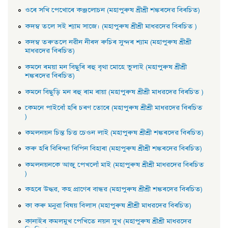
ওৰে সখি পেখােৰে কঞ্জলােচন (মহাপুৰুষ শ্ৰীশ্ৰী শঙ্কৰদেৱ বিৰচিত)
কদম্ব তলে সই শ্যাম সাজে। (মহাপুৰুষ শ্ৰীশ্ৰী মাধৱদেৱ বিৰচিত )
কদম্ব তৰুতলে নৱীন নীৰদ ৰুচিৰ সুন্দৰ শ্যাম (মহাপুৰুষ শ্ৰীশ্ৰী
মাধৱদেৱ বিৰচিত)
কমনে ৰময়া মন বিছুৰি ৰহু বৃথা মােহে ভুলাই (মহাপুৰুষ শ্ৰীশ্ৰী
শঙ্কৰদেৱ বিৰচিত)
কমনে বিছুড়ি মন ৰহু ৰাম ৰায়া (মহাপুৰুষ শ্ৰীশ্ৰী মাধৱদেৱ বিৰচিত )
কেমনে পাইবোঁ হৰি চৰণ তােৰে (মহাপুৰুষ শ্ৰীশ্ৰী মাধৱদেৱ বিৰচিত
)
কমলনয়ন চিন্ত চিত্ত চেওন লাই (মহাপুৰুষ শ্ৰীশ্ৰী শঙ্কৰদেৱ বিৰচিত)
কৰু হৰি বিৰিন্দা বিপিন বিহাৰা (মহাপুৰুষ শ্ৰীশ্ৰী শঙ্কৰদেৱ বিৰচিত)
কমলনয়নকে আজু পেখলোঁ মাই (মহাপুৰুষ শ্ৰীশ্ৰী মাধৱদেৱ বিৰচিত
)
কহৰে উদ্ধৱ, কহ প্রাণেৰ বান্ধৱ (মহাপুৰুষ শ্ৰীশ্ৰী শঙ্কৰদেৱ বিৰচিত)
কা কৰু মনুৱা বিষয় বিলাস (মহাপুৰুষ শ্ৰীশ্ৰী মাধৱদেৱ বিৰচিত)
কানাইৰ কমলমুখ পেখিতে নয়ন সুখ (মহাপুৰুষ শ্ৰীশ্ৰী মাধৱদেৱ