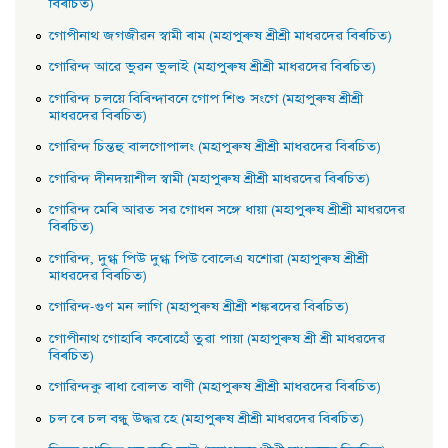
বিৰচিত)
গােপীনাথ জগজীৱন স্বামী ৰাম (মহাপুৰুষ শ্ৰীশ্ৰী মাধৱদেৱ বিৰচিত)
গােৱিন্দ আৱে ভুৱন ভুলাই (মহাপুৰুষ শ্ৰীশ্ৰী মাধৱদেৱ বিৰচিত)
গােৱিন্দ চলয়ে বিৰিন্দাবনে গােপ শিশু সংগে (মহাপুৰুষ শ্ৰীশ্ৰী
মাধৱদেৱ বিৰচিত)
গােৱিন্দ চিন্তহু বালগােপালং (মহাপুৰুষ শ্ৰীশ্ৰী মাধৱদেৱ বিৰচিত)
গােৱিন্দ দীনদয়াশীল স্বামী (মহাপুৰুষ শ্ৰীশ্ৰী মাধৱদেৱ বিৰচিত)
গােৱিন্দ মেৰি আৱত সৱ গােধন সঙ্গে ধায়া (মহাপুৰুষ শ্ৰীশ্ৰী মাধৱদেৱ
বিৰচিত)
গােৱিন্দ, দুগ্ধ পিউ দুগ্ধ পিউ বােলেএ যশােৱা (মহাপুৰুষ শ্ৰীশ্ৰী
মাধৱদেৱ বিৰচিত)
গােৱিন্দ-গুণ মন লাগি (মহাপুৰুষ শ্ৰীশ্ৰী শঙ্কৰদেৱ বিৰচিত)
গােপীনাথ গােহাৰি কৰােহোঁ তুৱা পায়া (মহাপুৰুষ শ্ৰী শ্ৰী মাধৱদেৱ
বিৰচিত)
গােৱিন্দকু ৰাধা বােলত বাণী (মহাপুৰুষ শ্ৰীশ্ৰী মাধৱদেৱ বিৰচিত)
চল ৰে চল বন্ধু উদ্ধৱ হে (মহাপুৰুষ শ্ৰীশ্ৰী মাধৱদেৱ বিৰচিত)