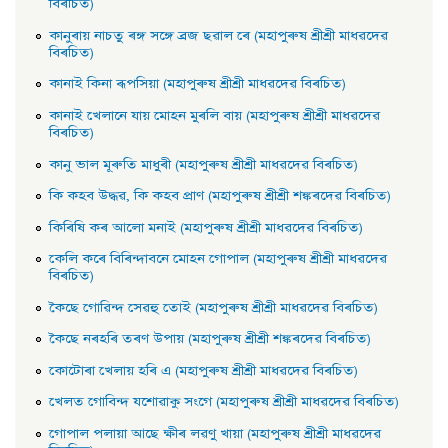
বিৰচিত)
কানুৰায় নাচতু ৰঙ্গ সঙ্গে ব্রজ ছৱাল ৰে (মহাপুৰুষ শ্ৰীশ্ৰী মাধৱদেৱ
বিৰচিত)
কানাই কিনা ৰূপসিয়া (মহাপুৰুষ শ্ৰীশ্ৰী মাধৱদেৱ বিৰচিত)
কানাই খেলানে যায় মােহন মুৰলি বায় (মহাপুৰুষ শ্ৰীশ্ৰী মাধৱদেৱ
বিৰচিত)
কানু ভাল মূৰুতি মাধুৰী (মহাপুৰুষ শ্ৰীশ্ৰী মাধৱদেৱ বিৰচিত)
কি কহব উদ্ধৱ, কি কহব প্রাণ (মহাপুৰুষ শ্ৰীশ্ৰী শঙ্কৰদেৱ বিৰচিত)
কিৰিষি কৰ আলাে মনাই (মহাপুৰুষ শ্ৰীশ্ৰী মাধৱদেৱ বিৰচিত)
কেলি কৰে বিৰিন্দাবনে মােহন গােপাল (মহাপুৰুষ শ্ৰীশ্ৰী মাধৱদেৱ
বিৰচিত)
কৈছে গােৱিন্দ সেৱহু তােই (মহাপুৰুষ শ্ৰীশ্ৰী মাধৱদেৱ বিৰচিত)
কৈছে নৰহৰি তৰণ উপায় (মহাপুৰুষ শ্ৰীশ্ৰী শঙ্কৰদেৱ বিৰচিত)
কোটোৰা খেলায় হৰি এ (মহাপুৰুষ শ্ৰীশ্ৰী মাধৱদেৱ বিৰচিত)
খেলত গোবিন্দ যশোৱাকু সংগে (মহাপুৰুষ শ্ৰীশ্ৰী মাধৱদেৱ বিৰচিত)
গােপাল পলায়া আছে ক্ষীৰ লৱণু খায়া (মহাপুৰুষ শ্ৰীশ্ৰী মাধৱদেৱ