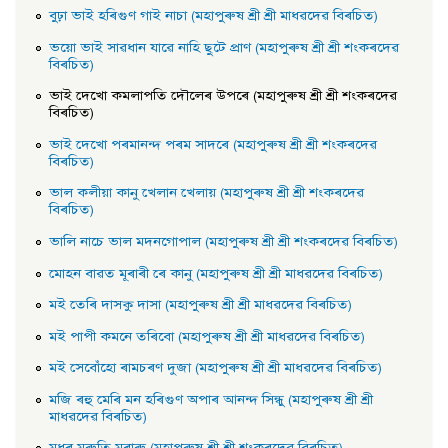
বুঢ়া ভাই হৰিগুণ গাই নাচা (মহাপুৰুষ শ্ৰী শ্ৰী মাধৱদেৱ বিৰচিত)
ভয়াে ভাই সাৱধান যাৱে নাহি ছুটে প্রাণ (মহাপুৰুষ শ্ৰী শ্ৰী শংকৰদেৱ
বিৰচিত)
ভাই দেখাে কমলাপতি দৌলেৰ উপৰে (মহাপুৰুষ শ্ৰী শ্ৰী শংকৰদেৱ
বিৰচিত)
ভাই দেখাে পৰমানন্দ পৰম সাদৰে (মহাপুৰুষ শ্ৰী শ্ৰী শংকৰদেৱ
বিৰচিত)
ভাল কলীয়া কানু খেলান খেলায় (মহাপুৰুষ শ্ৰী শ্ৰী শংকৰদেৱ
বিৰচিত)
ভালি নাচে ভাল মদনগােপাল (মহাপুৰুষ শ্ৰী শ্ৰী শংকৰদেৱ বিৰচিত)
মােহন বাৱত মূৰাৰী ৰে কানু (মহাপুৰুষ শ্ৰী শ্ৰী মাধৱদেৱ বিৰচিত)
মই তেৰি দাসকু দাসা (মহাপুৰুষ শ্ৰী শ্ৰী মাধৱদেৱ বিৰচিত)
মই পাপী কমনে তৰিবাে (মহাপুৰুষ শ্ৰী শ্ৰী মাধৱদেৱ বিৰচিত)
মই সেবোঁহাে ৰামচৰণ দুজা (মহাপুৰুষ শ্ৰী শ্ৰী মাধৱদেৱ বিৰচিত)
মজি ৰহু মেৰি মন হৰিগুণ অপাৰ আনন্দ সিন্ধু (মহাপুৰুষ শ্রী শ্রী
মাধৱদেৱ বিৰচিত)