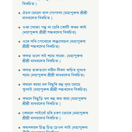
বিৰচিত )
ঐচন মােহন বাল গােপালা (মহাপুৰুষ শ্ৰীশ্ৰী
মাধৱদেৱ বিৰচিত )
ওঝা সােজা পন্থ না হেৰি কোটি কৰম কাই
(মহাপুৰুষ শ্ৰীশ্ৰী শঙ্কৰদেৱ বিৰচিত)
ওৰে সখি পেখােৰে কঞ্জলােচন (মহাপুৰুষ
শ্ৰীশ্ৰী শঙ্কৰদেৱ বিৰচিত)
কদম্ব তলে সই শ্যাম সাজে। (মহাপুৰুষ
শ্ৰীশ্ৰী মাধৱদেৱ বিৰচিত )
কদম্ব তৰুতলে নৱীন নীৰদ ৰুচিৰ সুন্দৰ
শ্যাম (মহাপুৰুষ শ্ৰীশ্ৰী মাধৱদেৱ বিৰচিত)
কমনে ৰময়া মন বিছুৰি ৰহু বৃথা মােহে
ভুলাই (মহাপুৰুষ শ্ৰীশ্ৰী শঙ্কৰদেৱ বিৰচিত)
কমনে বিছুড়ি মন ৰহু ৰাম ৰায়া (মহাপুৰুষ
শ্ৰীশ্ৰী মাধৱদেৱ বিৰচিত )
কেমনে পাইবোঁ হৰি চৰণ তােৰে (মহাপুৰুষ
শ্ৰীশ্ৰী মাধৱদেৱ বিৰচিত )
কমলনয়ন চিন্ত চিত্ত চেওন লাই (মহাপুৰুষ