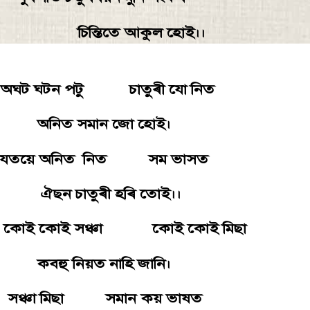
ন্তিতে আকুল হােই।।
 অঘট ঘটন পটু চাতুৰী যাে নিত
িত সমান জো হােই।
য়ে অনিত নিত সম ভাসত
ন চাতুৰী হৰি তােই।।
ই কোই সঞ্চা কোই কোই মিছা
ু নিয়ত নাহি জানি।
চা মিছা সমান কয় ভাষত