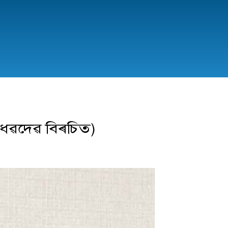
 মাধৱদেৱ বিৰচিত)