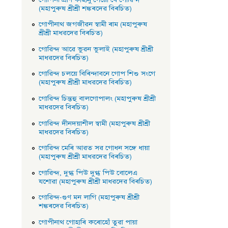
(মহাপুৰুষ শ্ৰীশ্ৰী শঙ্কৰদেৱ বিৰচিত)
গােপীনাথ জগজীৱন স্বামী ৰাম (মহাপুৰুষ
শ্ৰীশ্ৰী মাধৱদেৱ বিৰচিত)
গােৱিন্দ আৱে ভুৱন ভুলাই (মহাপুৰুষ শ্ৰীশ্ৰী
মাধৱদেৱ বিৰচিত)
গােৱিন্দ চলয়ে বিৰিন্দাবনে গােপ শিশু সংগে
(মহাপুৰুষ শ্ৰীশ্ৰী মাধৱদেৱ বিৰচিত)
গােৱিন্দ চিন্তহু বালগােপালং (মহাপুৰুষ শ্ৰীশ্ৰী
মাধৱদেৱ বিৰচিত)
গােৱিন্দ দীনদয়াশীল স্বামী (মহাপুৰুষ শ্ৰীশ্ৰী
মাধৱদেৱ বিৰচিত)
গােৱিন্দ মেৰি আৱত সৱ গােধন সঙ্গে ধায়া
(মহাপুৰুষ শ্ৰীশ্ৰী মাধৱদেৱ বিৰচিত)
গােৱিন্দ, দুগ্ধ পিউ দুগ্ধ পিউ বােলেএ
যশােৱা (মহাপুৰুষ শ্ৰীশ্ৰী মাধৱদেৱ বিৰচিত)
গােৱিন্দ-গুণ মন লাগি (মহাপুৰুষ শ্ৰীশ্ৰী
শঙ্কৰদেৱ বিৰচিত)
গােপীনাথ গােহাৰি কৰােহোঁ তুৱা পায়া