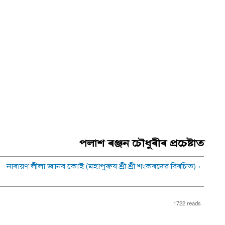
পলাশ ৰঞ্জন চৌধুৰীৰ প্ৰচেষ্টাত
নাৰায়ণ লীলা জানব কোই (মহাপুৰুষ শ্ৰী শ্ৰী শংকৰদেৱ বিৰচিত) ›
1722 reads