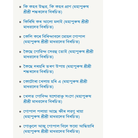
কি কহব উদ্ধৱ, কি কহব প্রাণ (মহাপুৰুষ
শ্ৰীশ্ৰী শঙ্কৰদেৱ বিৰচিত)
কিৰিষি কৰ আলাে মনাই (মহাপুৰুষ শ্ৰীশ্ৰী
মাধৱদেৱ বিৰচিত)
কেলি কৰে বিৰিন্দাবনে মােহন গােপাল
(মহাপুৰুষ শ্ৰীশ্ৰী মাধৱদেৱ বিৰচিত)
কৈছে গােৱিন্দ সেৱহু তােই (মহাপুৰুষ শ্ৰীশ্ৰী
মাধৱদেৱ বিৰচিত)
কৈছে নৰহৰি তৰণ উপায় (মহাপুৰুষ শ্ৰীশ্ৰী
শঙ্কৰদেৱ বিৰচিত)
কোটোৰা খেলায় হৰি এ (মহাপুৰুষ শ্ৰীশ্ৰী
মাধৱদেৱ বিৰচিত)
খেলত গোবিন্দ যশোৱাকু সংগে (মহাপুৰুষ
শ্ৰীশ্ৰী মাধৱদেৱ বিৰচিত)
গােপাল পলায়া আছে ক্ষীৰ লৱণু খায়া
(মহাপুৰুষ শ্ৰীশ্ৰী মাধৱদেৱ বিৰচিত)
গােকুলে আজু গােপাল বিনে ভযাে আন্ধিয়াৰি
(মহাপুৰুষ শ্ৰীশ্ৰী মাধৱদেৱ বিৰচিত)