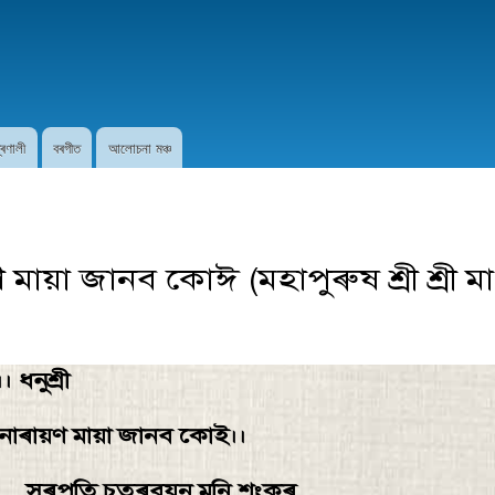
Skip to
main
content
প্ৰণালী
বৰগীত
আলোচনা মঞ্চ
ণ মায়া জানব কোঈ (মহাপুৰুষ শ্ৰী শ্ৰী
। ধনুশ্রী
 -নাৰায়ণ মায়া জানব কোই।।
পতি চতুৰবয়ন মুনি শংকৰ