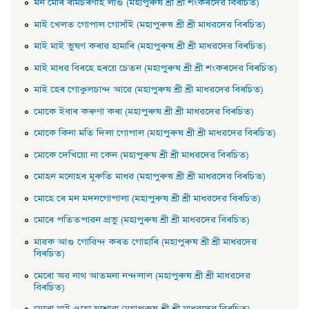
মন মেৰি ৰামচৰণহি লাগু (মহাপুৰুষ শ্ৰী শ্ৰী শংকৰদেৱ বিৰচিত)
মাই খেলত গােপাল গােসাঁই (মহাপুৰুষ শ্ৰী শ্ৰী মাধৱদেৱ বিৰচিত)
মাই মাই ভুষণ কৰাৱ হামাৰি (মহাপুৰুষ শ্ৰী শ্ৰী মাধৱদেৱ বিৰচিত)
মাই মাধৱ বিৰহে হৰয়ে চেতন (মহাপুৰুষ শ্ৰী শ্ৰী শংকৰদেৱ বিৰচিত)
মাই হেৰ গােকুলচান্দ আৱে (মহাপুৰুষ শ্ৰী শ্ৰী মাধৱদেৱ বিৰচিত)
মােকে ইবাৰ কৰুণা কৰা (মহাপুৰুষ শ্ৰী শ্ৰী মাধৱদেৱ বিৰচিত)
মােকে কিনা মতি দিলা গােপাল (মহাপুৰুষ শ্ৰী শ্ৰী মাধৱদেৱ বিৰচিত)
মােকে দেখিয়াে না কেন (মহাপুৰুষ শ্ৰী শ্ৰী মাধৱদেৱ বিৰচিত)
মােহন মনােহৰ মূৰুতি মাধৱ (মহাপুৰুষ শ্ৰী শ্ৰী মাধৱদেৱ বিৰচিত)
মােহে ৰে মন মদনগােপালা (মহাপুৰুষ শ্ৰী শ্ৰী মাধৱদেৱ বিৰচিত)
মােৰে পতিতপাৱন প্রভু (মহাপুৰুষ শ্ৰী শ্ৰী মাধৱদেৱ বিৰচিত)
মাৱক আগু গােৱিন্দ কৰত গােহাৰি (মহাপুৰুষ শ্ৰী শ্ৰী মাধৱদেৱ
বিৰচিত)
মেৰাে অৱ নাথ আতমনা নন্দলাল (মহাপুৰুষ শ্ৰী শ্ৰী মাধৱদেৱ
বিৰচিত)