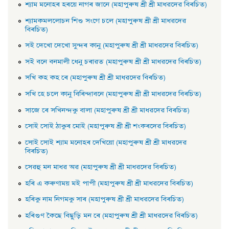
শ্যাম মনােহৰ হৰয়ে নাগৰ জানে (মহাপুৰুষ শ্ৰী শ্ৰী মাধৱদেৱ বিৰচিত)
শ্যামকমললােচন শিশু সংগে চলে (মহাপুৰুষ শ্ৰী শ্ৰী মাধৱদেৱ
বিৰচিত)
সই দেখাে দেখাে সুন্দৰ কানু (মহাপুৰুষ শ্ৰী শ্ৰী মাধৱদেৱ বিৰচিত)
সই বনে বনমালী ধেনু চৰাৱত (মহাপুৰুষ শ্ৰী শ্ৰী মাধৱদেৱ বিৰচিত)
সখি কহ কহ ৰে (মহাপুৰুষ শ্ৰী শ্ৰী মাধৱদেৱ বিৰচিত)
সখি হে চলে কানু বিৰিন্দাবনে (মহাপুৰুষ শ্ৰী শ্ৰী মাধৱদেৱ বিৰচিত)
সাজে ৰে সখিনন্দকু বালা (মহাপুৰুষ শ্ৰী শ্ৰী মাধৱদেৱ বিৰচিত)
সােই সােই ঠাকুৰ মােই (মহাপুৰুষ শ্ৰী শ্ৰী শংকৰদেৱ বিৰচিত)
সােই সােই শ্যাম মনােহৰ দেখিয়াে (মহাপুৰুষ শ্ৰী শ্ৰী মাধৱদেৱ
বিৰচিত)
সেৱহু মন মাধৱ অৱ (মহাপুৰুষ শ্ৰী শ্ৰী মাধৱদেৱ বিৰচিত)
হৰি এ কৰুণাময় মই পাপী (মহাপুৰুষ শ্ৰী শ্ৰী মাধৱদেৱ বিৰচিত)
হৰিকু নাম নিগমকু সাৰ (মহাপুৰুষ শ্ৰী শ্ৰী মাধৱদেৱ বিৰচিত)
হৰিগুণ কৈছে বিছুড়ি মন ৰে (মহাপুৰুষ শ্ৰী শ্ৰী মাধৱদেৱ বিৰচিত)