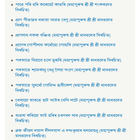
পাৱে পৰি হৰি কৰোহোঁ কাতৰি (মহাপুৰুষ শ্ৰী শ্ৰী শংকৰদেৱ
বিৰচিত)
প্রাণ পীতাম্বৰ বজায়া আৱত বেণু (মহাপুৰুষ শ্ৰী শ্ৰী মাধৱদেৱ
বিৰচিত)
প্রাণনাথ নকৰা বঞ্চিত (মহাপুৰুষ শ্ৰী শ্ৰী মাধৱদেৱ বিৰচিত)
প্রাণেৰ গােপীনাথ কৰোঁহাে গােহাৰি (মহাপুৰুষ শ্ৰী শ্ৰী মাধৱদেৱ
বিৰচিত)
পৰভাতে বিহাবে চলে মুৰাৰি (মহাপুৰুষ শ্ৰী শ্ৰী মাধৱদেৱ বিৰচিত)
পৰভাতে শ্যামকানু ধেনু লৈয়া সংগে (মহাপুৰুষ শ্ৰী শ্ৰী মাধৱদেৱ
বিৰচিত)
পৰভাতে সুমৰোঁ গােৱিন্দ হৃষীকেশ (মহাপুৰুষ শ্ৰী শ্ৰী মাধৱদেৱ
বিৰচিত)
বেসায়াে ভাৰতে হাট আউৰ বেলি নাটে (মহাপুৰুষ শ্ৰী শ্ৰী মাধৱদেৱ
বিৰচিত)
ব্যৱসা কৰিয়াে ভাই হৰিৰ চৰণধন সাৰ (মহাপুৰুষ শ্ৰী শ্ৰী মাধৱদেৱ
বিৰচিত)
ব্রজ জীৱন দয়াল দীনদয়াল এ নন্দকুমাৰ মনমােহনু (মহাপুৰুষ শ্ৰী শ্ৰী
মাধৱদেৱ বিৰচিত)