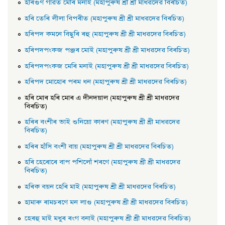
হৰিগুণ গাৱত মেৰি মনাই (মহাপুৰুষ শ্ৰী শ্ৰী মাধৱদেৱ বিৰচিত)
হৰি তেৰি লীলা বিপৰীত (মহাপুৰুষ শ্ৰী শ্ৰী মাধৱদেৱ বিৰচিত)
হৰিপদ কমনে বিছুৰি ৰহু (মহাপুৰুষ শ্ৰী শ্ৰী মাধৱদেৱ বিৰচিত)
হৰিপদপংকজ পঞ্জৰ মােই (মহাপুৰুষ শ্ৰী শ্ৰী মাধৱদেৱ বিৰচিত)
হৰিপদপংকজ মেৰি মনাই (মহাপুৰুষ শ্ৰী শ্ৰী মাধৱদেৱ বিৰচিত)
হৰিপদ মােহােৰ পৰম ধন (মহাপুৰুষ শ্ৰী শ্ৰী মাধৱদেৱ বিৰচিত)
হৰি মােৰ হৰি মােৰ এ দীনদয়াল (মহাপুৰুষ শ্ৰী শ্ৰী মাধৱদেৱ
বিৰচিত)
হৰিৰ বংশীৰ ভাই শুনিয়াে কাৰণ (মহাপুৰুষ শ্ৰী শ্ৰী মাধৱদেৱ
বিৰচিত)
হৰিৰ হাঁসি বংশী বায় (মহাপুৰুষ শ্ৰী শ্ৰী মাধৱদেৱ বিৰচিত)
হৰি হেৰােৰে বাপ পশিলোঁ শৰণে (মহাপুৰুষ শ্ৰী শ্ৰী মাধৱদেৱ
বিৰচিত)
হৰিক বয়ন হেৰি মাই (মহাপুৰুষ শ্ৰী শ্ৰী মাধৱদেৱ বিৰচিত)
হামাৰু ৰামচৰণে মন লাগু (মহাপুৰুষ শ্ৰী শ্ৰী মাধৱদেৱ বিৰচিত)
হেৰহু মাই মধুৰ ৰংগ বনাই (মহাপুৰুষ শ্ৰী শ্ৰী মাধৱদেৱ বিৰচিত)