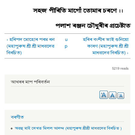
সহজ পীৰিতি মাগোঁ তোমাৰ চৰণে
।।
পলাশ ৰঞ্জন চৌধুৰীৰ প্ৰচেষ্টাত
‹ হৰিপদ মােহােৰ পৰম ধন
u
হৰিৰ বংশীৰ ভাই শুনিয়াে
(মহাপুৰুষ শ্ৰী শ্ৰী মাধৱদেৱ
p
কাৰণ (মহাপুৰুষ শ্ৰী শ্ৰী
বিৰচিত)
মাধৱদেৱ বিৰচিত) ›
5219 reads
আখৰৰ মাপ পৰিবৰ্তন
বৰগীত
অৱহু মাই দেখত মিলল আনন্দ (মহাপুৰুষ শ্ৰীশ্ৰী মাধৱদেৱ বিৰচিত )