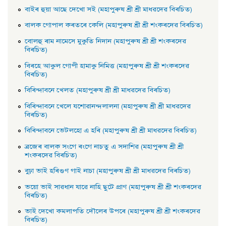
বাইৰ হুয়া আছে দেখাে সই (মহাপুৰুষ শ্ৰী শ্ৰী মাধৱদেৱ বিৰচিত)
বালক গােপাল কৰতৰে কেলি (মহাপুৰুষ শ্ৰী শ্ৰী শংকৰদেৱ বিৰচিত)
বােলহু ৰাম নামেসে মুকুতি নিদান (মহাপুৰুষ শ্ৰী শ্ৰী শংকৰদেৱ
বিৰচিত)
বিৰহে আকুল গােপী হামাকু নিমিত্ত (মহাপুৰুষ শ্ৰী শ্ৰী শংকৰদেৱ
বিৰচিত)
বিৰিন্দাবনে খেলত (মহাপুৰুষ শ্ৰী শ্ৰী মাধৱদেৱ বিৰচিত)
বিৰিন্দাবনে খেলে যশােৱানন্দলালনা (মহাপুৰুষ শ্ৰী শ্ৰী মাধৱদেৱ
বিৰচিত)
বিৰিন্দাবনে ভেটলহাে এ হৰি (মহাপুৰুষ শ্ৰী শ্ৰী মাধৱদেৱ বিৰচিত)
ব্ৰজেৰ বালক সংগে ৰংগে নাচতু এ সদাশিৱ (মহাপুৰুষ শ্ৰী শ্ৰী
শংকৰদেৱ বিৰচিত)
বুঢ়া ভাই হৰিগুণ গাই নাচা (মহাপুৰুষ শ্ৰী শ্ৰী মাধৱদেৱ বিৰচিত)
ভয়াে ভাই সাৱধান যাৱে নাহি ছুটে প্রাণ (মহাপুৰুষ শ্ৰী শ্ৰী শংকৰদেৱ
বিৰচিত)
ভাই দেখাে কমলাপতি দৌলেৰ উপৰে (মহাপুৰুষ শ্ৰী শ্ৰী শংকৰদেৱ
বিৰচিত)