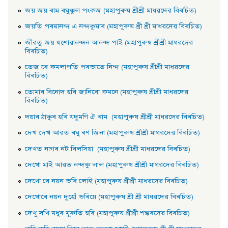
জয় জয় ৰাম ৰঘুকুল পংকজ (মহাপুৰুষ শ্ৰীশ্ৰী মাধৱদেৱ বিৰচিত)
জয়তি পৰমানন্দ এ নন্দকুমাৰ (মহাপুৰুষ শ্ৰী শ্ৰী মাধৱদেৱ বিৰচিত)
জীৱতু জয় যশােৱানন্দন আনন্দ পাই (মহাপুৰুষ শ্ৰীশ্ৰী মাধৱদেৱ
বিৰচিত)
তেজ ৰে কমলাপতি পৰভাতে নিন্দ (মহাপুৰুষ শ্ৰীশ্ৰী মাধৱদেৱ
বিৰচিত)
তােমাৰ বিনােদ হৰি জানিবো কমনে (মহাপুৰুষ শ্ৰীশ্ৰী মাধৱদেৱ
বিৰচিত)
দয়াৰ ঠাকুৰ হৰি যদুমণি ঐ ৰাম (মহাপুৰুষ শ্ৰীশ্ৰী মাধৱদেৱ বিৰচিত)
দেখ দেখ আৱত ৰঘু ৰণ জিনা (মহাপুৰুষ শ্ৰীশ্ৰী মাধৱদেৱ বিৰচিত)
দেখত নাগৰ নট বিলসিয়া (মহাপুৰুষ শ্ৰীশ্ৰী মাধৱদেৱ বিৰচিত)
দেখাে মাই আৱত নন্দকু লাল (মহাপুৰুষ শ্ৰীশ্ৰী মাধৱদেৱ বিৰচিত)
দেখাে ৰে নয়ন ভৰি লােই (মহাপুৰুষ শ্ৰীশ্ৰী মাধৱদেৱ বিৰচিত)
দেখােৰে নয়ন দুহোঁ ভৰিয়ে (মহাপুৰুষ শ্ৰী শ্ৰী মাধৱদেৱ বিৰচিত)
দেখু সখি মধুৰ মূৰুতি হৰি (মহাপুৰুষ শ্ৰীশ্ৰী শঙ্কৰদেৱ বিৰচিত)