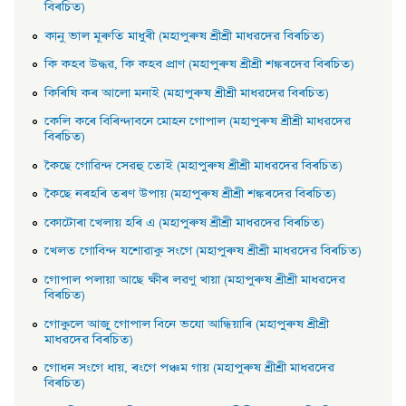
বিৰচিত)
কানু ভাল মূৰুতি মাধুৰী (মহাপুৰুষ শ্ৰীশ্ৰী মাধৱদেৱ বিৰচিত)
কি কহব উদ্ধৱ, কি কহব প্রাণ (মহাপুৰুষ শ্ৰীশ্ৰী শঙ্কৰদেৱ বিৰচিত)
কিৰিষি কৰ আলাে মনাই (মহাপুৰুষ শ্ৰীশ্ৰী মাধৱদেৱ বিৰচিত)
কেলি কৰে বিৰিন্দাবনে মােহন গােপাল (মহাপুৰুষ শ্ৰীশ্ৰী মাধৱদেৱ
বিৰচিত)
কৈছে গােৱিন্দ সেৱহু তােই (মহাপুৰুষ শ্ৰীশ্ৰী মাধৱদেৱ বিৰচিত)
কৈছে নৰহৰি তৰণ উপায় (মহাপুৰুষ শ্ৰীশ্ৰী শঙ্কৰদেৱ বিৰচিত)
কোটোৰা খেলায় হৰি এ (মহাপুৰুষ শ্ৰীশ্ৰী মাধৱদেৱ বিৰচিত)
খেলত গোবিন্দ যশোৱাকু সংগে (মহাপুৰুষ শ্ৰীশ্ৰী মাধৱদেৱ বিৰচিত)
গােপাল পলায়া আছে ক্ষীৰ লৱণু খায়া (মহাপুৰুষ শ্ৰীশ্ৰী মাধৱদেৱ
বিৰচিত)
গােকুলে আজু গােপাল বিনে ভযাে আন্ধিয়াৰি (মহাপুৰুষ শ্ৰীশ্ৰী
মাধৱদেৱ বিৰচিত)
গােধন সংগে ধায়, ৰংগে পঞ্চম গায় (মহাপুৰুষ শ্ৰীশ্ৰী মাধৱদেৱ
বিৰচিত)