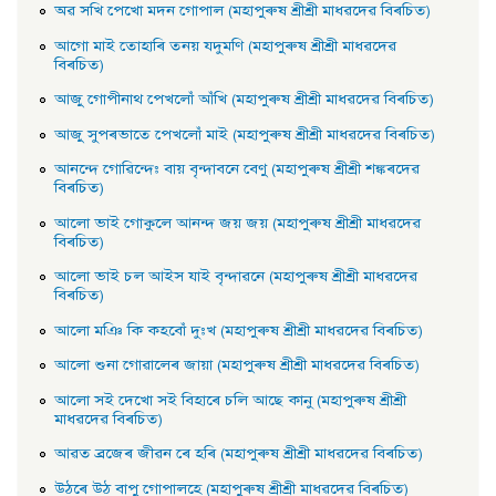
অৱ সখি পেখাে মদন গােপাল (মহাপুৰুষ শ্ৰীশ্ৰী মাধৱদেৱ বিৰচিত)
আগাে মাই তােহাৰি তনয় যদুমণি (মহাপুৰুষ শ্ৰীশ্ৰী মাধৱদেৱ
বিৰচিত)
আজু গােপীনাথ পেখলোঁ আঁখি (মহাপুৰুষ শ্ৰীশ্ৰী মাধৱদেৱ বিৰচিত)
আজু সুপৰভাতে পেখলোঁ মাই (মহাপুৰুষ শ্ৰীশ্ৰী মাধৱদেৱ বিৰচিত)
আনন্দে গােৱিন্দেঃ বায় বৃন্দাবনে বেণু (মহাপুৰুষ শ্ৰীশ্ৰী শঙ্কৰদেৱ
বিৰচিত)
আলাে ভাই গােকুলে আনন্দ জয় জয় (মহাপুৰুষ শ্ৰীশ্ৰী মাধৱদেৱ
বিৰচিত)
আলাে ভাই চল আইস যাই বৃন্দাৱনে (মহাপুৰুষ শ্ৰীশ্ৰী মাধৱদেৱ
বিৰচিত)
আলাে মঞি কি কহবোঁ দুঃখ (মহাপুৰুষ শ্ৰীশ্ৰী মাধৱদেৱ বিৰচিত)
আলাে শুনা গােৱালেৰ জায়া (মহাপুৰুষ শ্ৰীশ্ৰী মাধৱদেৱ বিৰচিত)
আলাে সই দেখাে সই বিহাৰে চলি আছে কানু (মহাপুৰুষ শ্ৰীশ্ৰী
মাধৱদেৱ বিৰচিত)
আৱত ব্ৰজেৰ জীৱন ৰে হৰি (মহাপুৰুষ শ্ৰীশ্ৰী মাধৱদেৱ বিৰচিত)
উঠৰে উঠ বাপু গােপালহে (মহাপুৰুষ শ্ৰীশ্ৰী মাধৱদেৱ বিৰচিত)