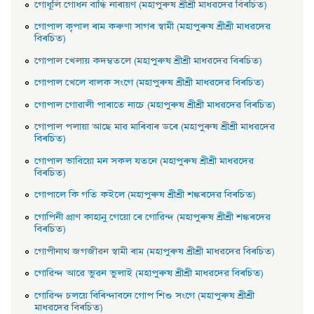
গােধূলি গােধন বান্ধি নাৰায়ণ (মহাপুৰুষ শ্ৰীশ্ৰী মাধৱদেৱ বিৰচিত)
গােপাল কৃপাল ৰাম কৰুণা সাগৰ স্বামী (মহাপুৰুষ শ্ৰীশ্ৰী মাধৱদেৱ
বিৰচিত)
গােপাল খেলায় কদম্বতলে (মহাপুৰুষ শ্ৰীশ্ৰী মাধৱদেৱ বিৰচিত)
গােপাল খেলে বালক সংগে (মহাপুৰুষ শ্ৰীশ্ৰী মাধৱদেৱ বিৰচিত)
গােপাল গােৱালী পাৰাতে নাচে (মহাপুৰুষ শ্ৰীশ্ৰী মাধৱদেৱ বিৰচিত)
গােপাল পলায়া আছে মাৱ মাৰিবাৰ ডৰে (মহাপুৰুষ শ্ৰীশ্ৰী মাধৱদেৱ
বিৰচিত)
গােপাল ভাবিয়ো মন সকল যতনে (মহাপুৰুষ শ্ৰীশ্ৰী মাধৱদেৱ
বিৰচিত)
গােপালে কি গতি কইলে (মহাপুৰুষ শ্ৰীশ্ৰী শঙ্কৰদেৱ বিৰচিত)
গােপিনী প্রাণ কাহানু গেয়ো ৰে গােৱিন্দ (মহাপুৰুষ শ্ৰীশ্ৰী শঙ্কৰদেৱ
বিৰচিত)
গােপীনাথ জগজীৱন স্বামী ৰাম (মহাপুৰুষ শ্ৰীশ্ৰী মাধৱদেৱ বিৰচিত)
গােৱিন্দ আৱে ভুৱন ভুলাই (মহাপুৰুষ শ্ৰীশ্ৰী মাধৱদেৱ বিৰচিত)
গােৱিন্দ চলয়ে বিৰিন্দাবনে গােপ শিশু সংগে (মহাপুৰুষ শ্ৰীশ্ৰী
মাধৱদেৱ বিৰচিত)