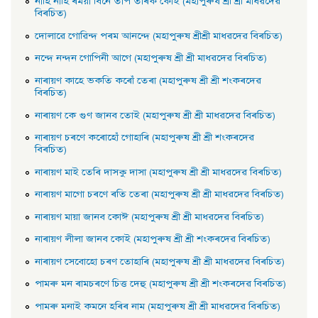
নাহি নাহি ৰময়া বিনে তাপ তাৰক কোই (মহাপুৰুষ শ্ৰী শ্ৰী মাধৱদেৱ
বিৰচিত)
দোলাৱে গােৱিন্দ পৰম আনন্দে (মহাপুৰুষ শ্ৰীশ্ৰী মাধৱদেৱ বিৰচিত)
নন্দে নন্দন গােপিনী আগে (মহাপুৰুষ শ্ৰী শ্ৰী মাধৱদেৱ বিৰচিত)
নাৰায়ণ কাহে ভকতি কৰোঁ তেৰা (মহাপুৰুষ শ্ৰী শ্ৰী শংকৰদেৱ
বিৰচিত)
নাৰায়ণ কে গুণ জানব তােই (মহাপুৰুষ শ্ৰী শ্ৰী মাধৱদেৱ বিৰচিত)
নাৰায়ণ চৰণে কৰোহোঁ গােহাৰি (মহাপুৰুষ শ্ৰী শ্ৰী শংকৰদেৱ
বিৰচিত)
নাৰায়ণ মাই তেৰি দাসকু দাসা (মহাপুৰুষ শ্ৰী শ্ৰী মাধৱদেৱ বিৰচিত)
নাৰায়ণ মাগো চৰণে ৰতি তেৰা (মহাপুৰুষ শ্ৰী শ্ৰী মাধৱদেৱ বিৰচিত)
নাৰায়ণ মায়া জানব কোঈ (মহাপুৰুষ শ্ৰী শ্ৰী মাধৱদেৱ বিৰচিত)
নাৰায়ণ লীলা জানব কোই (মহাপুৰুষ শ্ৰী শ্ৰী শংকৰদেৱ বিৰচিত)
নাৰায়ণ সেবােহাে চৰণ তােহাৰি (মহাপুৰুষ শ্ৰী শ্ৰী মাধৱদেৱ বিৰচিত)
পামৰু মন ৰামচৰণে চিত্ত দেহু (মহাপুৰুষ শ্ৰী শ্ৰী শংকৰদেৱ বিৰচিত)
পামৰু মনাই কমনে হৰিৰ নাম (মহাপুৰুষ শ্ৰী শ্ৰী মাধৱদেৱ বিৰচিত)