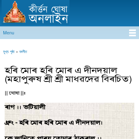
কীৰ্ত্তন ঘোষা অনলাইন
Skip to
main
content
Menu
Main menu
মুখ্য পৃষ্ঠা
»
বৰগীত
You are here
হৰি মােৰ হৰি মােৰ এ দীনদয়াল
(মহাপুৰুষ শ্ৰী শ্ৰী মাধৱদেৱ বিৰচিত)
|| ঘোষা ||:
ৰাগ ।। ভটিয়ালী
ধ্রুং - হৰি মোৰ হৰি মোৰ এ দীনদয়াল।
কে জানিতে পাৰয় তোমাৰ ঠাকুৰাল ।।