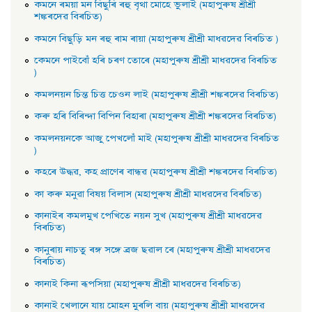
কমনে ৰময়া মন বিছুৰি ৰহু বৃথা মােহে ভুলাই (মহাপুৰুষ শ্ৰীশ্ৰী
শঙ্কৰদেৱ বিৰচিত)
কমনে বিছুড়ি মন ৰহু ৰাম ৰায়া (মহাপুৰুষ শ্ৰীশ্ৰী মাধৱদেৱ বিৰচিত )
কেমনে পাইবোঁ হৰি চৰণ তােৰে (মহাপুৰুষ শ্ৰীশ্ৰী মাধৱদেৱ বিৰচিত
)
কমলনয়ন চিন্ত চিত্ত চেওন লাই (মহাপুৰুষ শ্ৰীশ্ৰী শঙ্কৰদেৱ বিৰচিত)
কৰু হৰি বিৰিন্দা বিপিন বিহাৰা (মহাপুৰুষ শ্ৰীশ্ৰী শঙ্কৰদেৱ বিৰচিত)
কমলনয়নকে আজু পেখলোঁ মাই (মহাপুৰুষ শ্ৰীশ্ৰী মাধৱদেৱ বিৰচিত
)
কহৰে উদ্ধৱ, কহ প্রাণেৰ বান্ধৱ (মহাপুৰুষ শ্ৰীশ্ৰী শঙ্কৰদেৱ বিৰচিত)
কা কৰু মনুৱা বিষয় বিলাস (মহাপুৰুষ শ্ৰীশ্ৰী মাধৱদেৱ বিৰচিত)
কানাইৰ কমলমুখ পেখিতে নয়ন সুখ (মহাপুৰুষ শ্ৰীশ্ৰী মাধৱদেৱ
বিৰচিত)
কানুৰায় নাচতু ৰঙ্গ সঙ্গে ব্রজ ছৱাল ৰে (মহাপুৰুষ শ্ৰীশ্ৰী মাধৱদেৱ
বিৰচিত)
কানাই কিনা ৰূপসিয়া (মহাপুৰুষ শ্ৰীশ্ৰী মাধৱদেৱ বিৰচিত)
কানাই খেলানে যায় মােহন মুৰলি বায় (মহাপুৰুষ শ্ৰীশ্ৰী মাধৱদেৱ