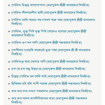
গােৱিন্দ চিন্তহু বালগােপালং (মহাপুৰুষ শ্ৰীশ্ৰী মাধৱদেৱ বিৰচিত)
গােৱিন্দ দীনদয়াশীল স্বামী (মহাপুৰুষ শ্ৰীশ্ৰী মাধৱদেৱ বিৰচিত)
গােৱিন্দ মেৰি আৱত সৱ গােধন সঙ্গে ধায়া (মহাপুৰুষ শ্ৰীশ্ৰী মাধৱদেৱ
বিৰচিত)
গােৱিন্দ, দুগ্ধ পিউ দুগ্ধ পিউ বােলেএ যশােৱা (মহাপুৰুষ শ্ৰীশ্ৰী
মাধৱদেৱ বিৰচিত)
গােৱিন্দ-গুণ মন লাগি (মহাপুৰুষ শ্ৰীশ্ৰী শঙ্কৰদেৱ বিৰচিত)
গােপীনাথ গােহাৰি কৰােহোঁ তুৱা পায়া (মহাপুৰুষ শ্ৰী শ্ৰী মাধৱদেৱ
বিৰচিত)
গােৱিন্দকু ৰাধা বােলত বাণী (মহাপুৰুষ শ্ৰীশ্ৰী মাধৱদেৱ বিৰচিত)
চল ৰে চল বন্ধু উদ্ধৱ হে (মহাপুৰুষ শ্ৰীশ্ৰী মাধৱদেৱ বিৰচিত)
চিন্তহু গােৱিন্দ মন মেৰি ভাই (মহাপুৰুষ শ্ৰীশ্ৰী মাধৱদেৱ বিৰচিত)
ছিৰিৰাম মই হৰি পাপী পামৰু (মহাপুৰুষ শ্ৰীশ্ৰী শঙ্কৰদেৱ বিৰচিত)
জয় জয় নন্দ নন্দন পৰমানন্দ (মহাপুৰুষ শ্ৰীশ্ৰী মাধৱদেৱ বিৰচিত)
জয় জয় যাদৱ জলনিধিজাধৱ ধাতা (মহাপুৰুষ শ্ৰীশ্ৰী শঙ্কৰদেৱ
বিৰচিত)