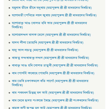
মেৰাে মাই ওহাে যশােৱা (মহাপুৰুষ শ্ৰী শ্ৰী মাধৱদেৱ বিৰচিত)
যমুনাৰ তীৰে তীৰে যদুৰায় (মহাপুৰুষ শ্ৰী শ্ৰী মাধৱদেৱ বিৰচিত)
যশােমতী পেখিতে নয়ন জুৰায় (মহাপুৰুষ শ্ৰী শ্ৰী মাধৱদেৱ বিৰচিত)
যশােৱাকু আগু বােলত হৰি ভাৱ (মহাপুৰুষ শ্ৰী শ্ৰী মাধৱদেৱ
বিৰচিত)
যশােৱানন্দন বালক মেলে (মহাপুৰুষ শ্ৰী শ্ৰী মাধৱদেৱ বিৰচিত)
যাদব লীলা তােহাৰি (মহাপুৰুষ শ্ৰী শ্ৰী মাধৱদেৱ বিৰচিত)
যাদু ভাল নাচতু (মহাপুৰুষ শ্ৰী শ্ৰী মাধৱদেৱ বিৰচিত)
ৰাজতু নন্দৰাজকু নন্দন (মহাপুৰুষ শ্ৰী শ্ৰী মাধৱদেৱ বিৰচিত)
ৰাধাকু আগু হৰি বােলত চাতুৰী (মহাপুৰুষ শ্ৰী শ্ৰী মাধৱদেৱ বিৰচিত)
ৰাম গােসাঁই কৰােহে গােহাৰি (মহাপুৰুষ শ্ৰী শ্ৰী মাধৱদেৱ বিৰচিত)
ৰাম তেৰি চৰণকমলে ৰতি লাগোঁ (মহাপুৰুষ শ্ৰী শ্ৰী মাধৱদেৱ
বিৰচিত)
ৰাম পৰমধন চিন্তহু মন ভাই (মহাপুৰুষ শ্ৰী শ্ৰী মাধৱদেৱ বিৰচিত)
ৰাম মেৰে হৃদয় পংকজে ৰৈছে (মহাপুৰুষ শ্ৰী শ্ৰী শংকৰদেৱ বিৰচিত)
ৰামক বাণী জপহু মন ভাই (মহাপুৰুষ শ্ৰী শ্ৰী মাধৱদেৱ বিৰচিত)