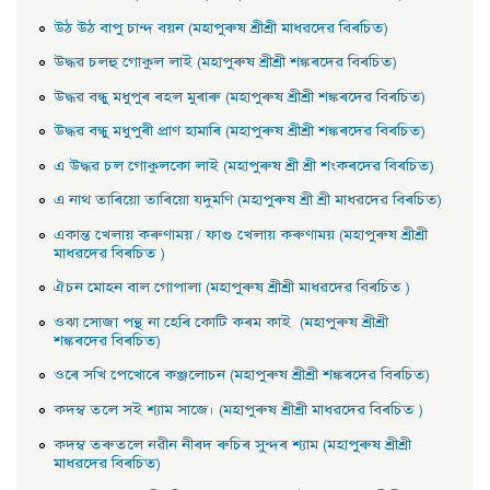
উঠ উঠ বাপু চান্দ বয়ন (মহাপুৰুষ শ্ৰীশ্ৰী মাধৱদেৱ বিৰচিত)
উদ্ধৱ চলহু গােকুল লাই (মহাপুৰুষ শ্ৰীশ্ৰী শঙ্কৰদেৱ বিৰচিত)
উদ্ধৱ বন্ধু মধুপুৰ ৰহল মুৰাৰু (মহাপুৰুষ শ্ৰীশ্ৰী শঙ্কৰদেৱ বিৰচিত)
উদ্ধৱ বন্ধু মধুপুৰী প্রাণ হামাৰি (মহাপুৰুষ শ্ৰীশ্ৰী শঙ্কৰদেৱ বিৰচিত)
এ উদ্ধৱ চল গােকুলকো লাই (মহাপুৰুষ শ্ৰী শ্ৰী শংকৰদেৱ বিৰচিত)
এ নাথ তাৰিয়াে তাৰিয়াে যদুমণি (মহাপুৰুষ শ্ৰী শ্ৰী মাধৱদেৱ বিৰচিত)
একান্ত খেলায় কৰুণাময় / ফাগু খেলায় কৰুণাময় (মহাপুৰুষ শ্ৰীশ্ৰী
মাধৱদেৱ বিৰচিত )
ঐচন মােহন বাল গােপালা (মহাপুৰুষ শ্ৰীশ্ৰী মাধৱদেৱ বিৰচিত )
ওঝা সােজা পন্থ না হেৰি কোটি কৰম কাই (মহাপুৰুষ শ্ৰীশ্ৰী
শঙ্কৰদেৱ বিৰচিত)
ওৰে সখি পেখােৰে কঞ্জলােচন (মহাপুৰুষ শ্ৰীশ্ৰী শঙ্কৰদেৱ বিৰচিত)
কদম্ব তলে সই শ্যাম সাজে। (মহাপুৰুষ শ্ৰীশ্ৰী মাধৱদেৱ বিৰচিত )
কদম্ব তৰুতলে নৱীন নীৰদ ৰুচিৰ সুন্দৰ শ্যাম (মহাপুৰুষ শ্ৰীশ্ৰী
মাধৱদেৱ বিৰচিত)