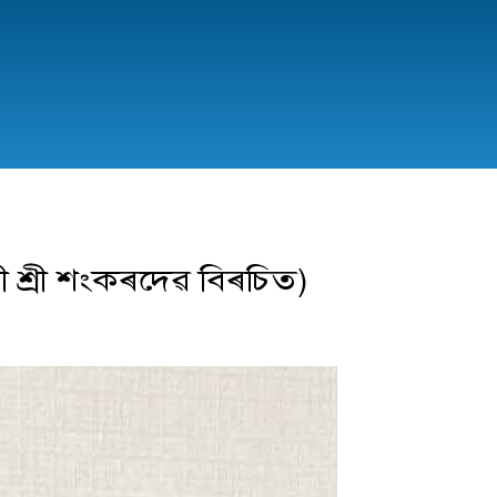
ৰী শ্ৰী শংকৰদেৱ বিৰচিত)