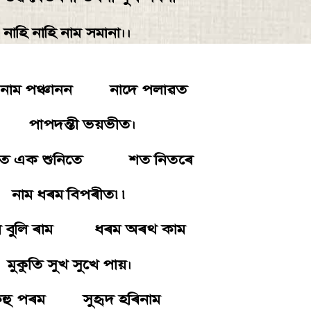
ি নাহি নাম সমানা।।
 নাম পঞ্চানন নাদে পলাৱত
পদন্তী ভয়ভীত।
িতে এক শুনিতে শত নিতৰে
 ধৰম বিপৰীত৷৷
ে বুলি ৰাম ধৰম অৰথ কাম
ুতি সুখ সুখে পায়।
হু পৰম সুহৃদ হৰিনাম