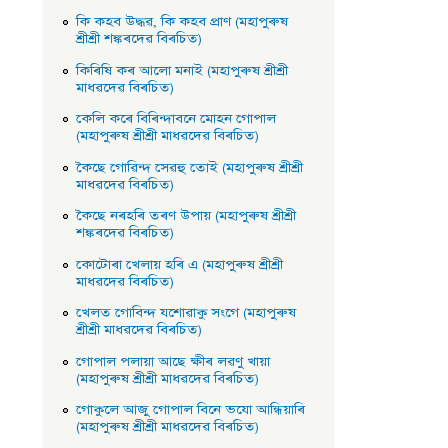
কি কহব উদ্ধৱ, কি কহব প্রাণ (মহাপুৰুষ
শ্ৰীশ্ৰী শঙ্কৰদেৱ বিৰচিত)
কিৰিষি কৰ আলাে মনাই (মহাপুৰুষ শ্ৰীশ্ৰী
মাধৱদেৱ বিৰচিত)
কেলি কৰে বিৰিন্দাবনে মােহন গােপাল
(মহাপুৰুষ শ্ৰীশ্ৰী মাধৱদেৱ বিৰচিত)
কৈছে গােৱিন্দ সেৱহু তােই (মহাপুৰুষ শ্ৰীশ্ৰী
মাধৱদেৱ বিৰচিত)
কৈছে নৰহৰি তৰণ উপায় (মহাপুৰুষ শ্ৰীশ্ৰী
শঙ্কৰদেৱ বিৰচিত)
কোটোৰা খেলায় হৰি এ (মহাপুৰুষ শ্ৰীশ্ৰী
মাধৱদেৱ বিৰচিত)
খেলত গোবিন্দ যশোৱাকু সংগে (মহাপুৰুষ
শ্ৰীশ্ৰী মাধৱদেৱ বিৰচিত)
গােপাল পলায়া আছে ক্ষীৰ লৱণু খায়া
(মহাপুৰুষ শ্ৰীশ্ৰী মাধৱদেৱ বিৰচিত)
গােকুলে আজু গােপাল বিনে ভযাে আন্ধিয়াৰি
(মহাপুৰুষ শ্ৰীশ্ৰী মাধৱদেৱ বিৰচিত)