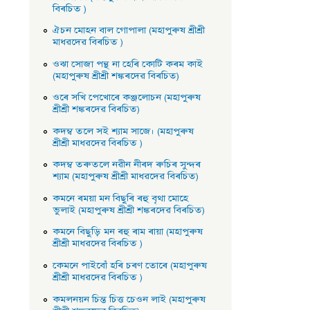
বিৰচিত )
ঐচন মােহন বাল গােপালা (মহাপুৰুষ শ্ৰীশ্ৰী
মাধৱদেৱ বিৰচিত )
ওঝা সােজা পন্থ না হেৰি কোটি কৰম কাই
(মহাপুৰুষ শ্ৰীশ্ৰী শঙ্কৰদেৱ বিৰচিত)
ওৰে সখি পেখােৰে কঞ্জলােচন (মহাপুৰুষ
শ্ৰীশ্ৰী শঙ্কৰদেৱ বিৰচিত)
কদম্ব তলে সই শ্যাম সাজে। (মহাপুৰুষ
শ্ৰীশ্ৰী মাধৱদেৱ বিৰচিত )
কদম্ব তৰুতলে নৱীন নীৰদ ৰুচিৰ সুন্দৰ
শ্যাম (মহাপুৰুষ শ্ৰীশ্ৰী মাধৱদেৱ বিৰচিত)
কমনে ৰময়া মন বিছুৰি ৰহু বৃথা মােহে
ভুলাই (মহাপুৰুষ শ্ৰীশ্ৰী শঙ্কৰদেৱ বিৰচিত)
কমনে বিছুড়ি মন ৰহু ৰাম ৰায়া (মহাপুৰুষ
শ্ৰীশ্ৰী মাধৱদেৱ বিৰচিত )
কেমনে পাইবোঁ হৰি চৰণ তােৰে (মহাপুৰুষ
শ্ৰীশ্ৰী মাধৱদেৱ বিৰচিত )
কমলনয়ন চিন্ত চিত্ত চেওন লাই (মহাপুৰুষ