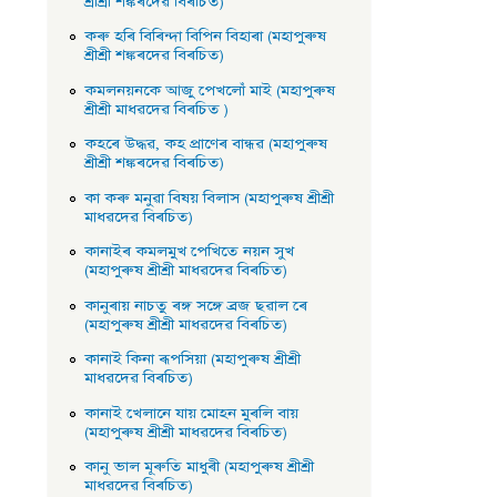
শ্ৰীশ্ৰী শঙ্কৰদেৱ বিৰচিত)
কৰু হৰি বিৰিন্দা বিপিন বিহাৰা (মহাপুৰুষ
শ্ৰীশ্ৰী শঙ্কৰদেৱ বিৰচিত)
কমলনয়নকে আজু পেখলোঁ মাই (মহাপুৰুষ
শ্ৰীশ্ৰী মাধৱদেৱ বিৰচিত )
কহৰে উদ্ধৱ, কহ প্রাণেৰ বান্ধৱ (মহাপুৰুষ
শ্ৰীশ্ৰী শঙ্কৰদেৱ বিৰচিত)
কা কৰু মনুৱা বিষয় বিলাস (মহাপুৰুষ শ্ৰীশ্ৰী
মাধৱদেৱ বিৰচিত)
কানাইৰ কমলমুখ পেখিতে নয়ন সুখ
(মহাপুৰুষ শ্ৰীশ্ৰী মাধৱদেৱ বিৰচিত)
কানুৰায় নাচতু ৰঙ্গ সঙ্গে ব্রজ ছৱাল ৰে
(মহাপুৰুষ শ্ৰীশ্ৰী মাধৱদেৱ বিৰচিত)
কানাই কিনা ৰূপসিয়া (মহাপুৰুষ শ্ৰীশ্ৰী
মাধৱদেৱ বিৰচিত)
কানাই খেলানে যায় মােহন মুৰলি বায়
(মহাপুৰুষ শ্ৰীশ্ৰী মাধৱদেৱ বিৰচিত)
কানু ভাল মূৰুতি মাধুৰী (মহাপুৰুষ শ্ৰীশ্ৰী
মাধৱদেৱ বিৰচিত)