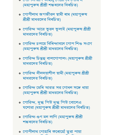
(মহাপুৰুষ শ্ৰীশ্ৰী শঙ্কৰদেৱ বিৰচিত)
গােপীনাথ জগজীৱন স্বামী ৰাম (মহাপুৰুষ
শ্ৰীশ্ৰী মাধৱদেৱ বিৰচিত)
গােৱিন্দ আৱে ভুৱন ভুলাই (মহাপুৰুষ শ্ৰীশ্ৰী
মাধৱদেৱ বিৰচিত)
গােৱিন্দ চলয়ে বিৰিন্দাবনে গােপ শিশু সংগে
(মহাপুৰুষ শ্ৰীশ্ৰী মাধৱদেৱ বিৰচিত)
গােৱিন্দ চিন্তহু বালগােপালং (মহাপুৰুষ শ্ৰীশ্ৰী
মাধৱদেৱ বিৰচিত)
গােৱিন্দ দীনদয়াশীল স্বামী (মহাপুৰুষ শ্ৰীশ্ৰী
মাধৱদেৱ বিৰচিত)
গােৱিন্দ মেৰি আৱত সৱ গােধন সঙ্গে ধায়া
(মহাপুৰুষ শ্ৰীশ্ৰী মাধৱদেৱ বিৰচিত)
গােৱিন্দ, দুগ্ধ পিউ দুগ্ধ পিউ বােলেএ
যশােৱা (মহাপুৰুষ শ্ৰীশ্ৰী মাধৱদেৱ বিৰচিত)
গােৱিন্দ-গুণ মন লাগি (মহাপুৰুষ শ্ৰীশ্ৰী
শঙ্কৰদেৱ বিৰচিত)
গােপীনাথ গােহাৰি কৰােহোঁ তুৱা পায়া