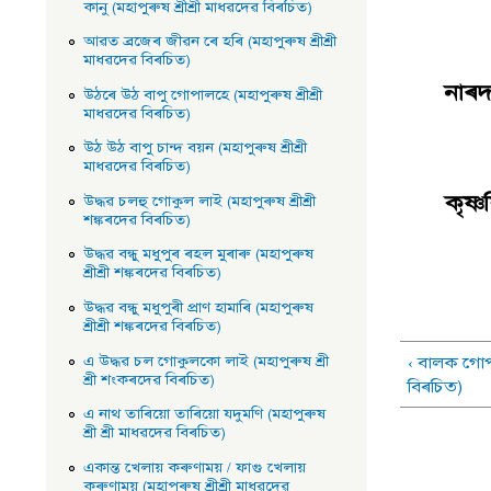
কানু (মহাপুৰুষ শ্ৰীশ্ৰী মাধৱদেৱ বিৰচিত)
ছুট
আৱত ব্ৰজেৰ জীৱন ৰে হৰি (মহাপুৰুষ শ্ৰীশ্ৰী
মাধৱদেৱ বিৰচিত)
নাৰ
উঠৰে উঠ বাপু গােপালহে (মহাপুৰুষ শ্ৰীশ্ৰী
মাধৱদেৱ বিৰচিত)
না
উঠ উঠ বাপু চান্দ বয়ন (মহাপুৰুষ শ্ৰীশ্ৰী
মাধৱদেৱ বিৰচিত)
কৃষ্
উদ্ধৱ চলহু গােকুল লাই (মহাপুৰুষ শ্ৰীশ্ৰী
শঙ্কৰদেৱ বিৰচিত)
ৰাম
উদ্ধৱ বন্ধু মধুপুৰ ৰহল মুৰাৰু (মহাপুৰুষ
শ্ৰীশ্ৰী শঙ্কৰদেৱ বিৰচিত)
উদ্ধৱ বন্ধু মধুপুৰী প্রাণ হামাৰি (মহাপুৰুষ
শ্ৰীশ্ৰী শঙ্কৰদেৱ বিৰচিত)
এ উদ্ধৱ চল গােকুলকো লাই (মহাপুৰুষ শ্ৰী
‹ বালক গােপ
শ্ৰী শংকৰদেৱ বিৰচিত)
বিৰচিত)
এ নাথ তাৰিয়াে তাৰিয়াে যদুমণি (মহাপুৰুষ
শ্ৰী শ্ৰী মাধৱদেৱ বিৰচিত)
একান্ত খেলায় কৰুণাময় / ফাগু খেলায়
কৰুণাময় (মহাপুৰুষ শ্ৰীশ্ৰী মাধৱদেৱ