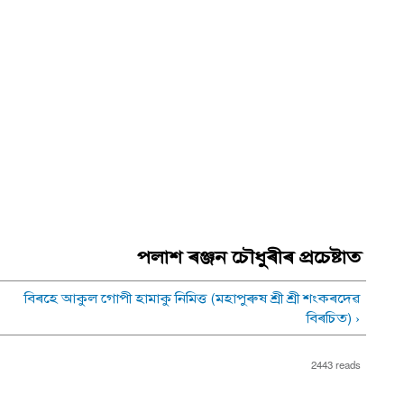
পলাশ ৰঞ্জন চৌধুৰীৰ প্ৰচেষ্টাত
বিৰহে আকুল গােপী হামাকু নিমিত্ত (মহাপুৰুষ শ্ৰী শ্ৰী শংকৰদেৱ
বিৰচিত) ›
2443 reads