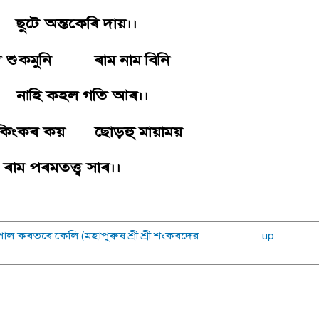
ে অন্তকেৰি দায়।।
দ শুকমুনি ৰাম নাম বিনি
হি কহল গতি আৰ।।
ণকিংকৰ কয় ছােড়হু মায়াময়
 পৰমতত্ত্ব সাৰ।।
াল কৰতৰে কেলি (মহাপুৰুষ শ্ৰী শ্ৰী শংকৰদেৱ
up