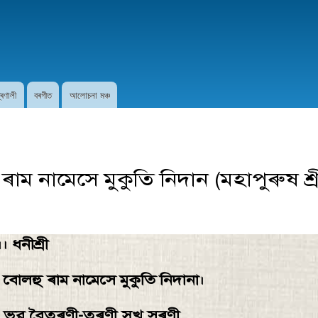
Skip to
main
content
প্ৰণালী
বৰগীত
আলোচনা মঞ্চ
 ৰাম নামেসে মুকুতি নিদান (মহাপুৰুষ শ্
। ধনীশ্ৰী
 - বােলহু ৰাম নামেসে মুকুতি নিদানা।
বৈতৰণী-তৰণী সুখ সৰণী